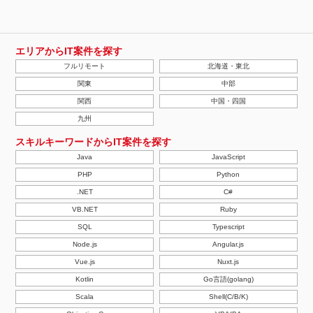
エリアからIT案件を探す
フルリモート
北海道・東北
関東
中部
関西
中国・四国
九州
スキルキーワードからIT案件を探す
Java
JavaScript
PHP
Python
.NET
C#
VB.NET
Ruby
SQL
Typescript
Node.js
Angular.js
Vue.js
Nuxt.js
Kotlin
Go言語(golang)
Scala
Shell(C/B/K)