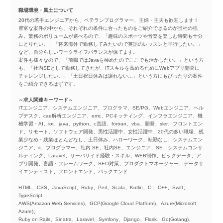
職場環境・風土について
20代の若手エンジニアから、ベテランプログラマー、主婦・主夫も歓迎します！
豊富な案件の中から、それぞれの条件に合ったものをご紹介できるのが当社の強
み。業務のボリュームが選べるので、「趣味のスポーツや音楽を楽しむ時間も十分
にとりたい。」「将来海外で勤務してみたいので英語のレッスンと平行したい。」
など、自分らしいワークライフバランスが保てます。
案件も様々なので、「前職ではJavaを極めたのでここでも活かしたい。」という方
も、「社内SEとして勤務してきたが、ITスキルを高めるためにWebアプリ開発に
チャレンジしたい。」「土日祝日休みは譲れない…」という方にもぴったりの案件
をご紹介できるはずです。
～求人関連キーワード～
ITエンジニア、システムエンジニア、プログラマ、SE/PG、Webエンジニア、ヘル
プデスク、cae解析エンジニア、emc、PCキッティング、インフラエンジニア、機
械学習・AI、iot、java、python、c言語、fortran、vba、開発、sler、フロントエン
ド、リモート、ソフトウェア開発、男性活躍中、女性活躍中、20代の多い職場、残
業少なめ・残業ほとんどなし、土日休み、ハローワーク、転勤なし、システムエン
ジニア、it、プログラマー、社内 SE、社内SE、エンジニア、SE、システムコンサ
ルティング、Laravel、サーバサイド経験・スキル、WEB制作、ビッグデータ、ア
プリ開発、言語・フレームワーク、SEO対策、プロダクトマネージャー、データサ
イエンティスト、フロントエンド、バックエンド
HTML、CSS、JavaScript、Ruby、Perl、Scala、Kotlin、C 、C++、Swift、
TypeScript
AWS(Amazon Web Services)、GCP(Google Cloud Platform)、Azure(Microsoft
Azure)、
Ruby on Rails、Sinatra、Laravel、Symfony、Django、Flask、Go(Golang)、