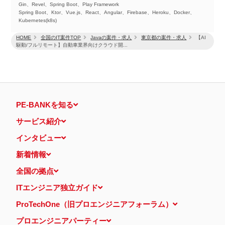
Gin、Revel、Spring Boot、Play Framework
Spring Boot、Ktor、Vue.js、React、Angular、Firebase、Heroku、Docker、
Kubernetes(k8s)
HOME
全国のIT案件TOP
Javaの案件・求人
東京都の案件・求人
【AI
駆動/フルリモート】自動車業界向けクラウド開...
PE-BANKを知る
サービス紹介
インタビュー
新着情報
全国の拠点
ITエンジニア独立ガイド
ProTechOne（旧プロエンジニアフォーラム）
プロエンジニアパーティー