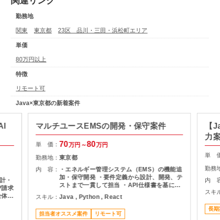
関連リンク
勤務地
関東
東京都
23区 品川・三田・浜松町エリア
単価
80万円以上
特徴
リモート可
Java×東京都の新着案件
I
マルチユースEMSの開発・保守案件
【J
力
70
80
単 価：
万円～
万円
単 
勤務地：
東京都
勤務
内 容：
・エネルギー管理システム（EMS）の機能追
加・保守開発 ・要件定義から設計、開発、テ
計・
内 
ストまで一貫して担当 ・API仕様書を基にし
び請求
スキ
たDB設計・ロジック設計 ・設計書作成およ
全体の
スキル：
Java , Python , React
び各種レビュー対応 ・プロジェクト管理支援
よるキ
（進捗・課題管理、関係者調整） ・品質管理
長期
びデー
担当者オススメ案件
リモート可
および開発推進
ナンス