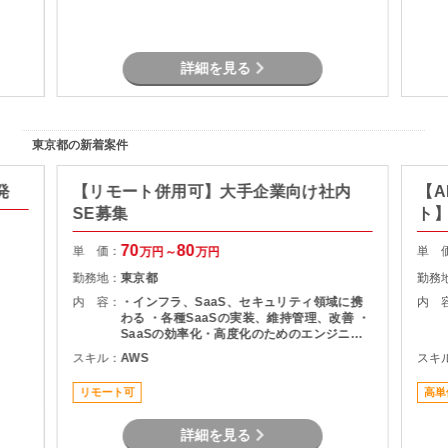
率化の
しての
詳細を見る
東京都の新着案件
発
【リモート併用可】大手企業向け社内
【A
SE募集
ト
70
80
単 価：
単 
万円～
万円
勤務地：
東京都
勤務
内 容：
・インフラ、SaaS、セキュリティ領域に携
内 
わる ・各種SaaSの実装、維持管理、改善 ・
SaaSの効率化・高度化のためのエンジニア
リング ・SaaSのシステム課題・障害に対す
スキル：
AWS
スキ
る対策の計画と実装 ・社内NWやオンプレサ
ーバの運用保守 ・拠点のネットワーク配備担
リモート可
高単
当
詳細を見る