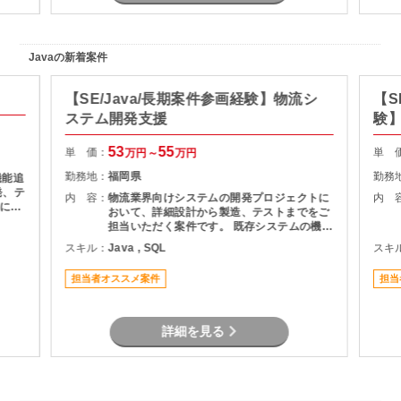
Javaの新着案件
【SE/Java/長期案件参画経験】物流シ
【S
ステム開発支援
験】
援
53
55
単 価：
単 
万円～
万円
勤務地：
福岡県
勤務
機能追
発、テ
内 容：
物流業界向けシステムの開発プロジェクトに
内 
基にし
おいて、詳細設計から製造、テストまでをご
およ
担当いただく案件です。 既存システムの機能
理支援
追加や改修を中心に対応いただき、長期的に
スキル：
Java , SQL
スキ
質管理
プロジェクトへ参画できる環境となっていま
す。 物流システムの経験がなくても、Java
担当者オススメ案件
担当
による業務系開発経験を活かして参画可能で
す。
詳細を見る