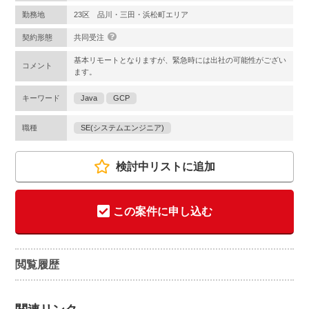
勤務地
23区 品川・三田・浜松町エリア
契約形態
共同受注
基本リモートとなりますが、緊急時には出社の可能性がござい
コメント
ます。
キーワード
Java
GCP
職種
SE(システムエンジニア)
検討中リストに追加
この案件に申し込む
閲覧履歴