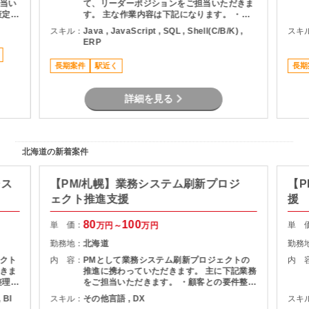
当い
て、リーダーポジションをご担当いただきま
策定
す。 主な作業内容は下記になります。 ・要
連携
件定義からリリースまでの一連の開発業務 ・
スキル：
Java , JavaScript , SQL , Shell(C/B/K) ,
スキ
品質
運用保守および障害対応 ・現行システムの調
ERP
査・影響分析 ・メンバー管理および開発チー
ムの推進 ・関係者との調整および改善提案
長期案件
駅近く
長期
詳細を見る
北海道の新着案件
シス
【PM/札幌】業務システム刷新プロジ
【P
ェクト推進支援
援
80
100
単 価：
単 
万円～
万円
勤務地：
北海道
勤務
クト
内 容：
PMとして業務システム刷新プロジェクトの
内 
きま
推進に携わっていただきます。 主に下記業務
整理
をご担当いただきます。 ・顧客との要件整
・詳細
理・課題整理 ・プロジェクト計画の策定およ
 BI
スキル：
その他言語 , DX
スキ
よび進
び進捗管理 ・開発チームとの調整およびマネ