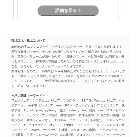
詳細を見る
職場環境・風土について
20代の若手エンジニアから、ベテランプログラマー、主婦・主夫も歓迎します！
豊富な案件の中から、それぞれの条件に合ったものをご紹介できるのが当社の強
み。業務のボリュームが選べるので、「趣味のスポーツや音楽を楽しむ時間も十分
にとりたい。」「将来海外で勤務してみたいので英語のレッスンと平行したい。」
など、自分らしいワークライフバランスが保てます。
案件も様々なので、「前職ではJavaを極めたのでここでも活かしたい。」という方
も、「社内SEとして勤務してきたが、ITスキルを高めるためにWebアプリ開発に
チャレンジしたい。」「土日祝日休みは譲れない…」という方にもぴったりの案件
をご紹介できるはずです。
～求人関連キーワード～
ITエンジニア、システムエンジニア、プログラマ、SE/PG、Webエンジニア、ヘル
プデスク、cae解析エンジニア、emc、PCキッティング、インフラエンジニア、機
械学習・AI、iot、java、python、c言語、fortran、vba、開発、sler、フロントエン
ド、リモート、ソフトウェア開発、男性活躍中、女性活躍中、20代の多い職場、残
業少なめ・残業ほとんどなし、土日休み、ハローワーク、転勤なし、システムエン
ジニア、it、プログラマー、社内 SE、社内SE、エンジニア、SE、システムコンサ
ルティング、Laravel、サーバサイド経験・スキル、WEB制作、ビッグデータ、ア
プリ開発、言語・フレームワーク、SEO対策、プロダクトマネージャー、データサ