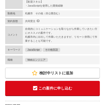
【歓迎スキル】
・JavaScriptを使用した開発経験
勤務地
札幌市 その他（非公開含む）
契約形態
共同受注
自発的にコミュニケーションを取りながら作業していきたい方
にオススメの案件です。
コメント
札幌市内に出社して作業いただきますが、リモート併用にて作
業することも可能です。
キーワード
JavaScript
その他言語
職種
Webエンジニア
検討中リストに追加
この案件に申し込む