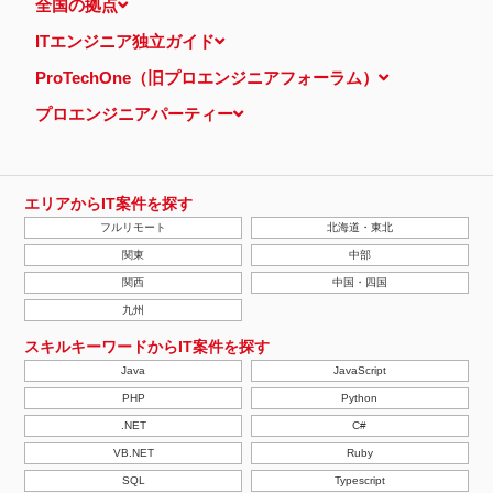
全国の拠点
ITエンジニア独立ガイド
ProTechOne（旧プロエンジニアフォーラム）
プロエンジニアパーティー
エリアからIT案件を探す
フルリモート
北海道・東北
関東
中部
関西
中国・四国
九州
スキルキーワードからIT案件を探す
Java
JavaScript
PHP
Python
.NET
C#
VB.NET
Ruby
SQL
Typescript