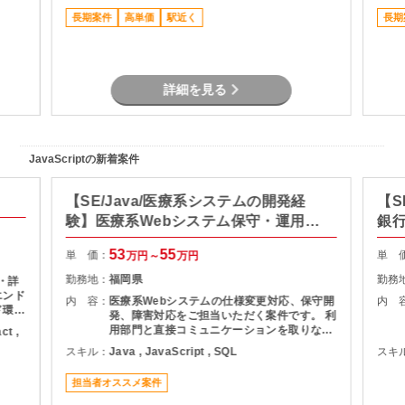
ドキュ
ジメント ・品質、課題、リスク管理 ・関係
長期案件
高単価
駅近く
長期
者向け資料作成および各種報告 ・要件定義か
らリリースまでの推進支援
詳細を見る
JavaScriptの新着案件
【SE/Java/医療系システムの開発経
【S
験】医療系Webシステム保守・運用支
銀
援
53
55
単 価：
単 
万円～
万円
勤務地：
福岡県
勤務
 ・詳
エンド
内 容：
医療系Webシステムの仕様変更対応、保守開
内 
ド環境
発、障害対応をご担当いただく案件です。 利
取り入
用部門と直接コミュニケーションを取りなが
ct ,
ら、調査・原因分析・改修対応を実施してい
スキル：
Java , JavaScript , SQL
スキ
ただきます。 設計から保守運用まで幅広い経
験を活かせるため、Webシステム全体を見な
担当者オススメ案件
がら業務を進めたい方におすすめです。