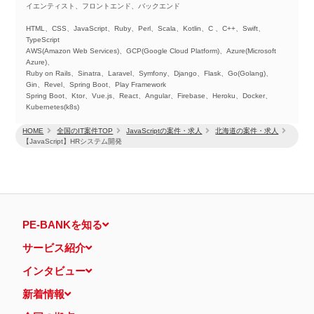
イエンティスト、フロントエンド、バックエンド
HTML、CSS、JavaScript、Ruby、Perl、Scala、Kotlin、C 、C++、Swift、
TypeScript
AWS(Amazon Web Services)、GCP(Google Cloud Platform)、Azure(Microsoft
Azure)、
Ruby on Rails、Sinatra、Laravel、Symfony、Django、Flask、Go(Golang)、
Gin、Revel、Spring Boot、Play Framework
Spring Boot、Ktor、Vue.js、React、Angular、Firebase、Heroku、Docker、
Kubernetes(k8s)
HOME
全国のIT案件TOP
JavaScriptの案件・求人
北海道の案件・求人
【JavaScript】HRシステム開発
PE-BANKを知る
サービス紹介
インタビュー
新着情報