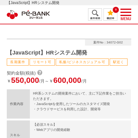
【JavaScript】HRシステム開発
0
案件No：34072-G02
【JavaScript】HRシステム開発
長期案件
リモート可
私服/ビジネスカジュアル可
駅近く
契約金額(税抜)
550,000
600,000
￥
/月～￥
/月
HR系システムの開発案件において、主に下記作業をご担当い
ただきます。
作業内容
・JavaScriptを使用したツールのカスタマイズ開発
・クラウドサービスを利用した設計、開発等
【必須スキル】
・Webアプリの開発経験
スキル