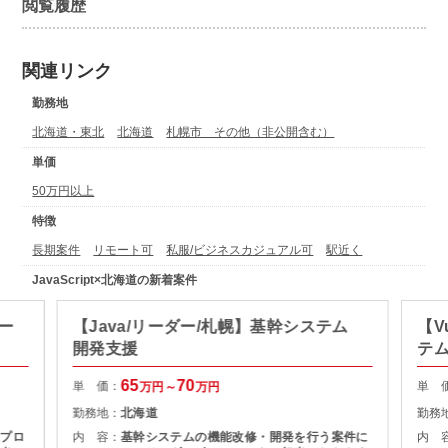
閲覧履歴
関連リンク
勤務地
北海道・東北
北海道
札幌市 その他（非公開含む）
単価
50万円以上
特徴
長期案件
リモート可
私服/ビジネスカジュアル可
駅近く
JavaScript×北海道の新着案件
ー
【Java/リーダー/札幌】基幹システム
【V
開発支援
テ
65
70
単 価：
単 
万円～
万円
勤務地：
北海道
勤務
築プロ
内 容：
基幹システムの機能改修・開発を行う案件に
内 