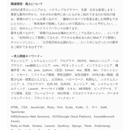
職場環境・風土について
20代の若手エンジニアから、ベテランプログラマー、主婦・主夫も歓迎します！
豊富な案件の中から、それぞれの条件に合ったものをご紹介できるのが当社の強
み。業務のボリュームが選べるので、「趣味のスポーツや音楽を楽しむ時間も十分
にとりたい。」「将来海外で勤務してみたいので英語のレッスンと平行したい。」
など、自分らしいワークライフバランスが保てます。
案件も様々なので、「前職ではJavaを極めたのでここでも活かしたい。」という方
も、「社内SEとして勤務してきたが、ITスキルを高めるためにWebアプリ開発に
チャレンジしたい。」「土日祝日休みは譲れない…」という方にもぴったりの案件
をご紹介できるはずです。
～求人関連キーワード～
ITエンジニア、システムエンジニア、プログラマ、SE/PG、Webエンジニア、ヘル
プデスク、cae解析エンジニア、emc、PCキッティング、インフラエンジニア、機
械学習・AI、iot、java、python、c言語、fortran、vba、開発、sler、フロントエン
ド、リモート、ソフトウェア開発、男性活躍中、女性活躍中、20代の多い職場、残
業少なめ・残業ほとんどなし、土日休み、ハローワーク、転勤なし、システムエン
ジニア、it、プログラマー、社内 SE、社内SE、エンジニア、SE、システムコンサ
ルティング、Laravel、サーバサイド経験・スキル、WEB制作、ビッグデータ、ア
プリ開発、言語・フレームワーク、SEO対策、プロダクトマネージャー、データサ
イエンティスト、フロントエンド、バックエンド
HTML、CSS、JavaScript、Ruby、Perl、Scala、Kotlin、C 、C++、Swift、
TypeScript
AWS(Amazon Web Services)、GCP(Google Cloud Platform)、Azure(Microsoft
Azure)、
Ruby on Rails、Sinatra、Laravel、Symfony、Django、Flask、Go(Golang)、