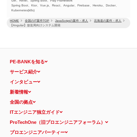
Gin、Revel、Spring Boot、Play Framework
Spring Boot、Ktor、Vue.js、React、Angular、Firebase、Heroku、Docker、
Kubernetes(k8s)
HOME
全国のIT案件TOP
JavaScriptの案件・求人
北海道の案件・求人
【Angular】放送局向けシステム開発
PE-BANKを知る
サービス紹介
インタビュー
新着情報
全国の拠点
ITエンジニア独立ガイド
ProTechOne（旧プロエンジニアフォーラム）
プロエンジニアパーティー