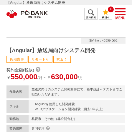
【Angular】放送局向けシステム開発
0
案件No：40559-G02
【Angular】放送局向けシステム開発
長期案件
リモート可
駅近く
契約金額(税抜)
550,000
630,000
￥
/月～￥
/月
放送局向けのシステム開発案件にて、基本設計～テストまでご
作業内容
担当いただきます。
・Angularを使用した開発経験
スキル
・WEBアプリケーション開発経験（目安5年以上）
勤務地
札幌市 その他（非公開含む）
契約形態
共同受注