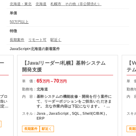
北海道・東北
北海道
札幌市 その他（非公開含む）
単価
50万円以上
特徴
長期案件
リモート可
駅近く
JavaScript×北海道の新着案件
ー
【Java/リーダー/札幌】基幹システム
【V
開発支援
テ
65
70
単 価：
単 
万円～
万円
勤務地：
北海道
勤務
築プロ
内 容：
基幹システムの機能改修・開発を行う案件に
内 
当い
て、リーダーポジションをご担当いただきま
策定
す。 主な作業内容は下記になります。 ・要
連携
件定義からリリースまでの一連の開発業務 ・
スキル：
Java , JavaScript , SQL , Shell(C/B/K) ,
スキ
品質
運用保守および障害対応 ・現行システムの調
ERP
査・影響分析 ・メンバー管理および開発チー
ムの推進 ・関係者との調整および改善提案
長期案件
駅近く
長期