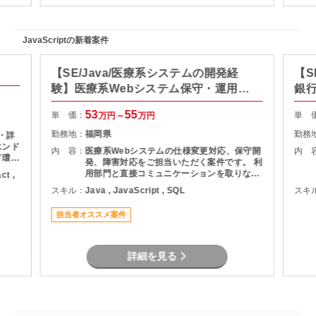
JavaScriptの新着案件
【SE/Java/医療系システムの開発経
【S
験】医療系Webシステム保守・運用支
銀
援
53
55
単 価：
単 
万円～
万円
勤務地：
福岡県
勤務
 ・詳
エンド
内 容：
医療系Webシステムの仕様変更対応、保守開
内 
ド環境
発、障害対応をご担当いただく案件です。 利
取り入
用部門と直接コミュニケーションを取りなが
ct ,
ら、調査・原因分析・改修対応を実施してい
スキル：
Java , JavaScript , SQL
スキ
ただきます。 設計から保守運用まで幅広い経
験を活かせるため、Webシステム全体を見な
担当者オススメ案件
がら業務を進めたい方におすすめです。
詳細を見る