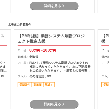
詳細を見る
北海道の新着案件
シス
【PM/札幌】業務システム刷新プロジ
【P
ェクト推進支援
援
80
100
単 価：
単 
万円～
万円
勤務地：
北海道
勤務
クト
内 容：
PMとして業務システム刷新プロジェクトの
内 
きま
推進に携わっていただきます。 主に下記業務
整理
をご担当いただきます。 ・顧客との要件整
・詳細
理・課題整理 ・プロジェクト計画の策定およ
 BI
スキル：
その他言語 , DX
スキ
よび進
び進捗管理 ・開発チームとの調整およびマネ
ドキュ
ジメント ・品質、課題、リスク管理 ・関係
長期案件
高単価
駅近く
長期
者向け資料作成および各種報告 ・要件定義か
らリリースまでの推進支援
詳細を見る