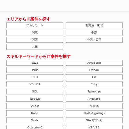
エリアからIT案件を探す
フルリモート
北海道・東北
関東
中部
関西
中国・四国
九州
スキルキーワードからIT案件を探す
Java
JavaScript
PHP
Python
.NET
C#
VB.NET
Ruby
SQL
Typescript
Node.js
Angular.js
Vue.js
Nuxt.js
Kotlin
Go言語(golang)
Scala
Shell(C/B/K)
Objective-C
VB/VBA