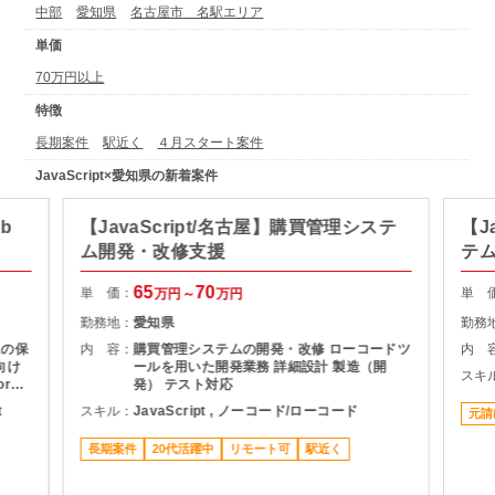
中部
愛知県
名古屋市 名駅エリア
単価
70万円以上
特徴
長期案件
駅近く
４月スタート案件
JavaScript×愛知県の新着案件
b
【JavaScript/名古屋】購買管理システ
【J
ム開発・改修支援
テ
65
70
単 価：
単 
万円～
万円
勤務地：
愛知県
勤務
ムの保
内 容：
購買管理システムの開発・改修 ローコードツ
内 
ールを用いた開発業務 詳細設計 製造（開
スキ
re
発） テスト対応
～シス
t
スキル：
JavaScript , ノーコード/ローコード
元請
バーを
拡大を
長期案件
20代活躍中
リモート可
駅近く
は応相