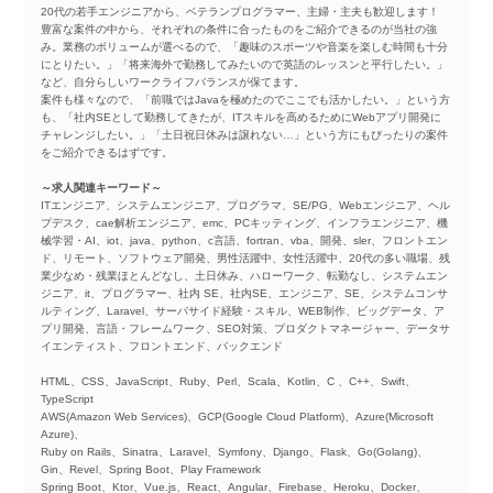
20代の若手エンジニアから、ベテランプログラマー、主婦・主夫も歓迎します！
豊富な案件の中から、それぞれの条件に合ったものをご紹介できるのが当社の強
み。業務のボリュームが選べるので、「趣味のスポーツや音楽を楽しむ時間も十分
にとりたい。」「将来海外で勤務してみたいので英語のレッスンと平行したい。」
など、自分らしいワークライフバランスが保てます。
案件も様々なので、「前職ではJavaを極めたのでここでも活かしたい。」という方
も、「社内SEとして勤務してきたが、ITスキルを高めるためにWebアプリ開発に
チャレンジしたい。」「土日祝日休みは譲れない…」という方にもぴったりの案件
をご紹介できるはずです。
～求人関連キーワード～
ITエンジニア、システムエンジニア、プログラマ、SE/PG、Webエンジニア、ヘル
プデスク、cae解析エンジニア、emc、PCキッティング、インフラエンジニア、機
械学習・AI、iot、java、python、c言語、fortran、vba、開発、sler、フロントエン
ド、リモート、ソフトウェア開発、男性活躍中、女性活躍中、20代の多い職場、残
業少なめ・残業ほとんどなし、土日休み、ハローワーク、転勤なし、システムエン
ジニア、it、プログラマー、社内 SE、社内SE、エンジニア、SE、システムコンサ
ルティング、Laravel、サーバサイド経験・スキル、WEB制作、ビッグデータ、ア
プリ開発、言語・フレームワーク、SEO対策、プロダクトマネージャー、データサ
イエンティスト、フロントエンド、バックエンド
HTML、CSS、JavaScript、Ruby、Perl、Scala、Kotlin、C 、C++、Swift、
TypeScript
AWS(Amazon Web Services)、GCP(Google Cloud Platform)、Azure(Microsoft
Azure)、
Ruby on Rails、Sinatra、Laravel、Symfony、Django、Flask、Go(Golang)、
Gin、Revel、Spring Boot、Play Framework
Spring Boot、Ktor、Vue.js、React、Angular、Firebase、Heroku、Docker、