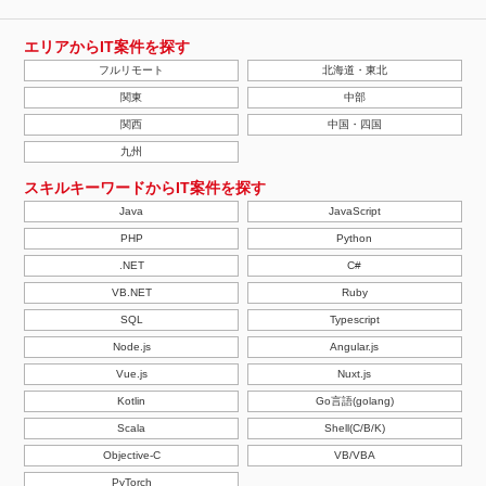
エリアからIT案件を探す
フルリモート
北海道・東北
関東
中部
関西
中国・四国
九州
スキルキーワードからIT案件を探す
Java
JavaScript
PHP
Python
.NET
C#
VB.NET
Ruby
SQL
Typescript
Node.js
Angular.js
Vue.js
Nuxt.js
Kotlin
Go言語(golang)
Scala
Shell(C/B/K)
Objective-C
VB/VBA
PyTorch