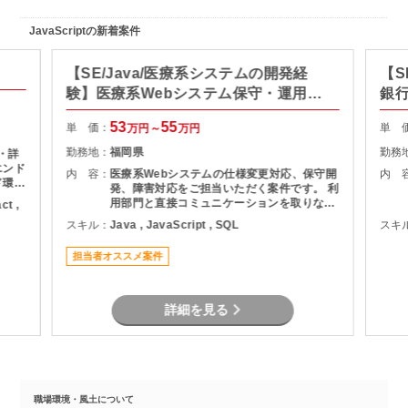
JavaScriptの新着案件
【SE/Java/医療系システムの開発経
【S
験】医療系Webシステム保守・運用支
銀
援
53
55
単 価：
単 
万円～
万円
勤務地：
福岡県
勤務
 ・詳
エンド
内 容：
医療系Webシステムの仕様変更対応、保守開
内 
ド環境
発、障害対応をご担当いただく案件です。 利
取り入
用部門と直接コミュニケーションを取りなが
ct ,
ら、調査・原因分析・改修対応を実施してい
スキル：
Java , JavaScript , SQL
スキ
ただきます。 設計から保守運用まで幅広い経
験を活かせるため、Webシステム全体を見な
担当者オススメ案件
がら業務を進めたい方におすすめです。
詳細を見る
職場環境・風土について