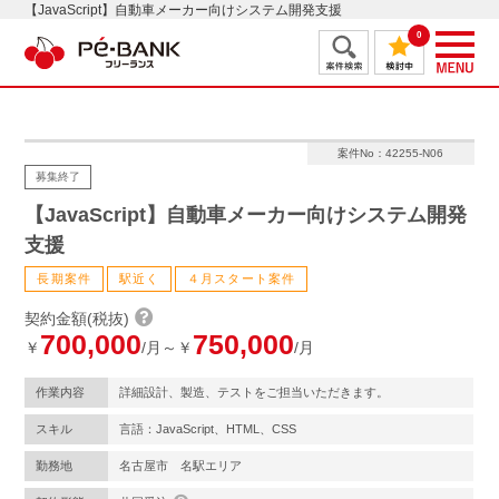
【JavaScript】自動車メーカー向けシステム開発支援
0
案件No：42255-N06
募集終了
【JavaScript】自動車メーカー向けシステム開発
支援
長期案件
駅近く
４月スタート案件
契約金額(税抜)
700,000
750,000
￥
/月～￥
/月
作業内容
詳細設計、製造、テストをご担当いただきます。
スキル
言語：JavaScript、HTML、CSS
勤務地
名古屋市 名駅エリア