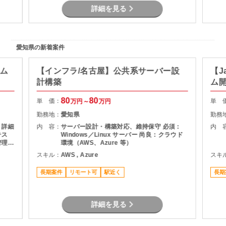
詳細を見る
愛知県の新着案件
テム
【インフラ/名古屋】公共系サーバー設
【J
計構築
ム
80
80
単 価：
単 
万円～
万円
勤務地：
愛知県
勤務
 詳細
内 容：
サーバー設計・構築対応、維持保守 必須：
内 
テス
Windows／Linux サーバー 尚良：クラウド
管理
環境（AWS、Azure 等）
務ア
スキル：
AWS , Azure
スキ
長期案件
リモート可
駅近く
長期
詳細を見る