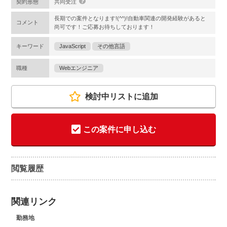
契約形態
共同受注
長期での案件となります!(^^)!自動車関連の開発経験があると
コメント
尚可です！ご応募お待ちしております！
キーワード
JavaScript
その他言語
職種
Webエンジニア
検討中リストに追加
この案件に申し込む
閲覧履歴
関連リンク
勤務地