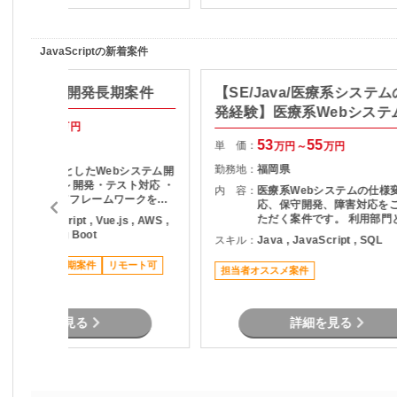
JavaScriptの新着案件
援システム開発長期案件
【SE/Java/医療系システ
発経験】医療系Webシステ
70
75
万円～
万円
守・運用支援
53
55
単 価：
万円～
万円
東京都
勤務地：
福岡県
・Javaを中心としたWebシステム開
発 ・詳細設計～開発・テスト対応 ・
内 容：
医療系Webシステムの仕様
フロントエンドフレームワークを用
応、保守開発、障害対応を
いた開発 ・クラウド環境でのアプリ
ただく案件です。 利用部門と直接コ
ava , JavaScript , Vue.js , AWS ,
ケーション開発 ・新技術を取り入れ
ミュニケーションを取りな
eact , Spring Boot
スキル：
Java , JavaScript , SQL
た開発プロジェクト
査・原因分析・改修対応を
いただきます。 設計から保守運用ま
ススメ案件
長期案件
リモート可
担当者オススメ案件
で幅広い経験を活かせるため
システム全体を見ながら業
たい方におすすめです。
詳細を見る
詳細を見る