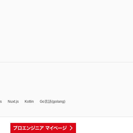
js
Nuxt.js
Kotlin
Go言語(golang)