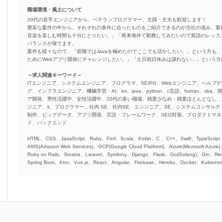
職場環境・風土について
20代の若手エンジニアから、ベテランプログラマー、主婦・主夫も歓迎します！
豊富な案件の中から、それぞれの条件に合ったものをご紹介できるのが当社の強み。業
音楽を楽しむ時間も十分にとりたい。」「将来海外で勤務してみたいので英語のレッス
バランスが保てます。
案件も様々なので、「前職ではJavaを極めたのでここでも活かしたい。」という方も、
ためにWebアプリ開発にチャレンジしたい。」「土日祝日休みは譲れない…」という
～求人関連キーワード～
ITエンジニア、システムエンジニア、プログラマ、SE/PG、Webエンジニア、ヘルプデ
グ、インフラエンジニア、機械学習・AI、iot、java、python、c言語、fortran、v
ア開発、男性活躍中、女性活躍中、20代の多い職場、残業少なめ・残業ほとんどなし
ジニア、it、プログラマー、社内 SE、社内SE、エンジニア、SE、システムコンサルティ
制作、ビッグデータ、アプリ開発、言語・フレームワーク、SEO対策、プロダクトマ
ド、バックエンド
HTML、CSS、JavaScript、Ruby、Perl、Scala、Kotlin、C 、C++、Swift、TypeScript
AWS(Amazon Web Services)、GCP(Google Cloud Platform)、Azure(Microsoft Azure
Ruby on Rails、Sinatra、Laravel、Symfony、Django、Flask、Go(Golang)、Gin、Rev
Spring Boot、Ktor、Vue.js、React、Angular、Firebase、Heroku、Docker、Kubernet