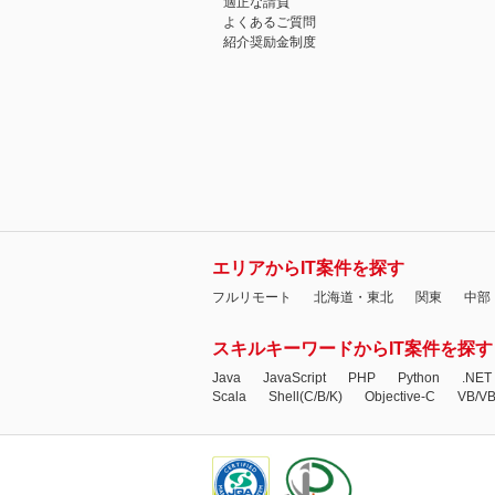
適正な請負
よくあるご質問
紹介奨励金制度
エリアからIT案件を探す
フルリモート
北海道・東北
関東
中部
スキルキーワードからIT案件を探す
Java
JavaScript
PHP
Python
.NET
Scala
Shell(C/B/K)
Objective-C
VB/V