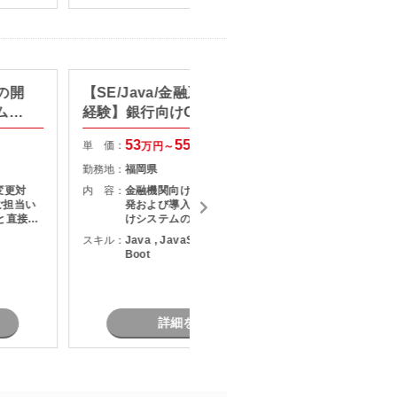
ハ
ムの開
【SE/Java/金融系システム開発
【Jav
ム保
経験】銀行向けCRMシステム保
テム開
守開発支援
53
55
単 価：
単 価：
万円～
万円
勤務地：
福岡県
勤務地：
変更対
内 容：
金融機関向けCRMシステムの保守開
内 容：
ご担当い
発および導入対応案件です。 顧客向
けシステムの機能追加・改修を中心
がら、調
に、詳細設計から開発、テストまで
スキル：
Java , JavaScript , SQL , Spring
スキル：
J
実施して
をご担当いただきます。 一部基本設
Boot
S
計にも携わる機会があり、将来的に
、Web
上流工程へステップアップしたい方
長期案件
務を進め
にもおすすめの案件です。
詳細を見る