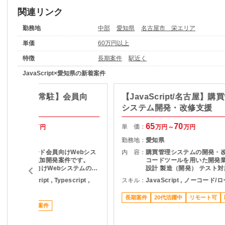
関連リンク
勤務地
中部
愛知県
名古屋市 栄エリア
単価
60万円以上
特徴
長期案件
駅近く
JavaScript×愛知県の新着案件
ct/名古屋・常駐】会員向
【JavaScript/名古屋】購
b保守開発
システム開発・改修支援
80
90
65
70
単 価：
万円～
万円
万円～
万円
愛知県
勤務地：
愛知県
クレジットカード会員向けWebシス
内 容：
購買管理システムの開発・改
テムの保守・追加開発案件です。
コードツールを用いた開発業
【内容】 会員向けWebシステムの保
設計 製造（開発） テスト対
守開発 React／Sitecoreを用いたフ
ava , JavaScript , Typescript ,
スキル：
JavaScript , ノーコード
ロントエンド開発 要件定義～システ
eact Native
ムテストまで一貫して対応 他社メン
長期案件
20代活躍中
リモート可
バーを含むチームでの業務推進 将来
７月スタート案件
的な体制拡大を見据えた中核メンバ
としての参画 【作業場所】 名古屋
 【想定期間】 2026年8月～