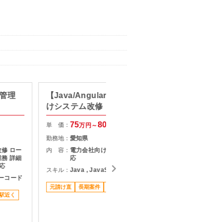
買管理
【Java/Angular】電力事業者向
【Jav
けシステム改修
ステム
75
80
単 価：
単 価：
万円～
万円
勤務地：
愛知県
勤務地：
修 ロー
内 容：
電力会社向けシステムの仕様変更対
内 容：
務 詳細
応
応
スキル：
Java , JavaScript , Typescript
/ローコード
スキル：
J
T
元請け直
長期案件
リモート可
駅近く
駅近く
長期案件