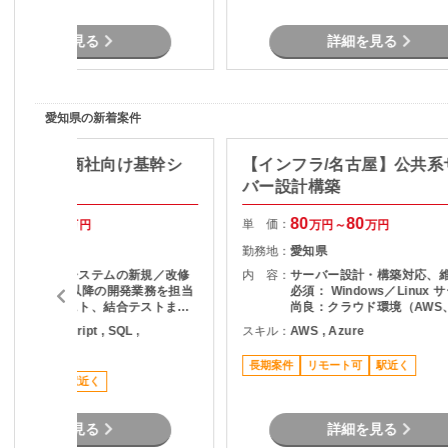
※長期継続の可能性あり／開始時期
は応相談
詳細を見る
詳細を見る
愛知県の新着案件
a/丸の内】商社向け基幹シ
【インフラ/名古屋】公共系
開発
バー設計構築
70
75
80
80
単 価：
万円～
万円
万円～
万円
愛知県
勤務地：
愛知県
商社向け基幹システムの新規／改修
内 容：
サーバー設計・構築対応、
開発 詳細設計以降の開発業務を担当
必須： Windows／Linux 
実装、単体テスト、結合テストまで
尚良：クラウド環境（AWS、
一貫して対応 販売管理（在庫管理・
等）
ava , JavaScript , SQL ,
スキル：
AWS , Azure
会計）領域を中心とした業務アプリ
ypescript
開発
長期案件
リモート可
駅近く
稼働安定
駅近く
詳細を見る
詳細を見る