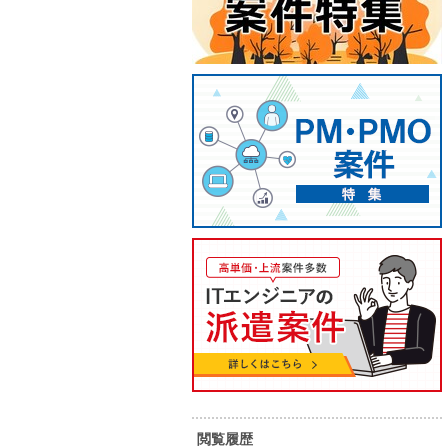
【C#/ASP.NET/伏見】基幹シス
【Rea
テム刷新Web開発
けWe
75
80
単 価：
単 価：
万円～
万円
勤務地：
愛知県
勤務地：
内 容：
基幹システム老朽化に伴う刷新プロ
内 容：
ジェクトにご参画いただきます。
classic ASPで構築された既存シス
テムを、ASP.NET MVC（C#）へリ
スキル：
JavaScript , C# , SQL , その他言語
スキル：
J
ライトする案件です。 （内容） 基幹
R
システム（Webアプリケーション）
長期案件
稼働安定
７月スタート案件
の再構築 ASP.NET MVC（C#）によ
長期案件
る画面・機能開発 JavaScriptを用い
たフロントエンド実装 SQL Server
ー
閲覧履歴
を利用したデータベース処理 既存シ
駅周辺