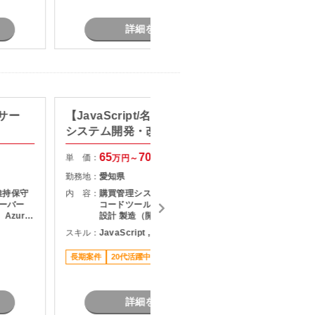
詳細を見る
サー
【JavaScript/名古屋】購買管理
【C#
システム開発・改修支援
ハーネ
65
70
単 価：
単 価：
万円～
万円
勤務地：
愛知県
勤務地：
維持保守
内 容：
購買管理システムの開発・改修 ロー
内 容：
サーバー
コードツールを用いた開発業務 詳細
Azure
設計 製造（開発） テスト対応
スキル：
JavaScript , ノーコード/ローコード
スキル：
C
す。 （主
長期案件
20代活躍中
リモート可
駅近く
長期案件
７月スタ
詳細を見る
題あ