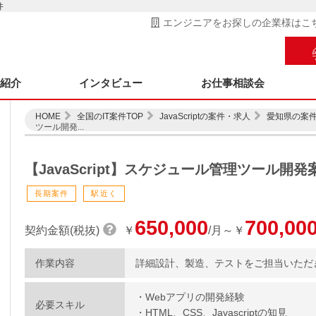
件
エンジニアをお探しの企業様はこ
ス紹介
インタビュー
お仕事相談会
HOME
全国のIT案件TOP
JavaScriptの案件・求人
愛知県の案
ツール開発...
【JavaScript】スケジュール管理ツール開発
長期案件
駅近く
650,000
700,00
契約金額(税抜)
￥
/月～￥
作業内容
詳細設計、製造、テストをご担当いただ
・Webアプリの開発経験
必要スキル
・HTML、CSS、Javascriptの知見