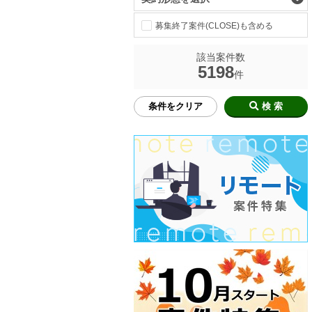
募集終了案件(CLOSE)も含める
該当案件数
5198
件
条件をクリア
検 索