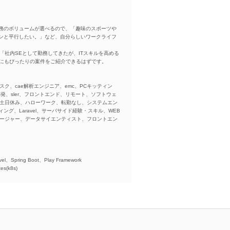
務のボリュームが選べるので、「趣味のスポーツや
ンと平行したい。」など、自分らしいワークライフ
「社内SEとして勤務してきたが、ITスキルを高める
方にもぴったりの案件をご紹介できるはずです。
スク、cae解析エンジニア、emc、PCキッティン
ba、開発、sler、フロントエンド、リモート、ソフトウェ
、土日休み、ハローワーク、転勤なし、システムエン
ング、Laravel、サーバサイド経験・スキル、WEB
ネージャー、データサイエンティスト、フロントエン
)、
el、Spring Boot、Play Framework
es(k8s)