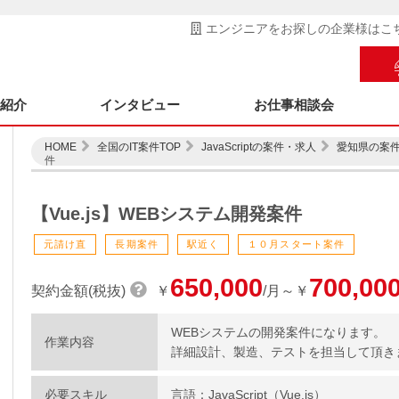
エンジニアをお探しの企業様はこ
ス紹介
インタビュー
お仕事相談会
HOME
全国のIT案件TOP
JavaScriptの案件・求人
愛知県の案
件
【Vue.js】WEBシステム開発案件
元請け直
長期案件
駅近く
１０月スタート案件
650,000
700,00
契約金額(税抜)
￥
/月～￥
WEBシステムの開発案件になります。
作業内容
詳細設計、製造、テストを担当して頂き
必要スキル
言語：JavaScript（Vue.js）