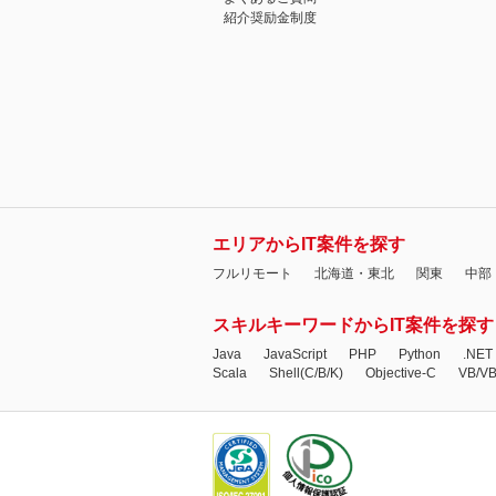
紹介奨励金制度
エリアからIT案件を探す
フルリモート
北海道・東北
関東
中部
スキルキーワードからIT案件を探す
Java
JavaScript
PHP
Python
.NET
Scala
Shell(C/B/K)
Objective-C
VB/V