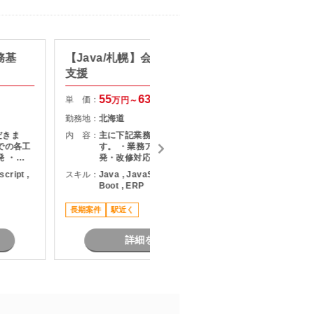
ハ
業務基
【Java/札幌】会計システム開発
【Note
支援
ト可】N
55
63
単 価：
単 価：
万円～
万円
勤務地：
北海道
勤務地：
だきま
内 容：
主に下記業務をご担当いただきま
内 容：
での各工
す。 ・業務アプリケーションの開
発 ・
発・改修対応 ・基本設計～製造～試
発 ・既
験工程の対応 ・データベースを活用
script ,
スキル：
Java , JavaScript , SQL , Spring
スキル：
J
対応 ・
した機能開発 ・システム移行に関す
Boot , ERP
開発推進
る開発・検証対応
認対応
長期案件
駅近く
詳細を見る