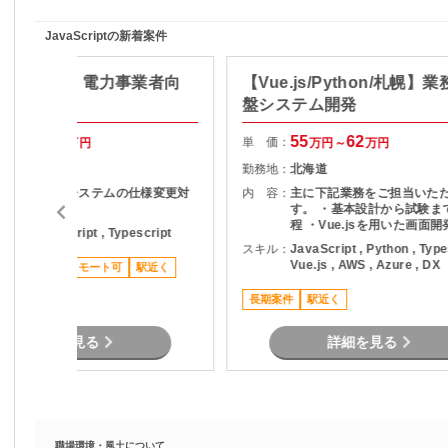
JavaScriptの新着案件
a/Angular】電力事業者向
【Vue.js/Python/札幌】
テム改修
盤システム開発
75
80
55
62
単 価：
万円～
万円
万円～
万円
愛知県
勤務地：
北海道
電力会社向けシステムの仕様変更対
内 容：
主に下記業務をご担当いた
応
す。 ・基本設計から試験ま
程 ・Vue.jsを用いた画面開
ava , JavaScript , Typescript
Pythonを用いたシステム開
スキル：
JavaScript , Python , Type
存機能の改善および機能追加
Vue.js , AWS , Azure , DX
長期案件
リモート可
駅近く
チームメンバーと連携した
・各種テストおよび品質確
長期案件
駅近く
詳細を見る
詳細を見る
職場環境・風土について