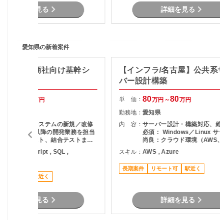
は応相談
詳細を見る
詳細を見る
愛知県の新着案件
a/丸の内】商社向け基幹シ
【インフラ/名古屋】公共系
開発
バー設計構築
70
75
80
80
単 価：
万円～
万円
万円～
万円
愛知県
勤務地：
愛知県
商社向け基幹システムの新規／改修
内 容：
サーバー設計・構築対応、
開発 詳細設計以降の開発業務を担当
必須： Windows／Linux 
実装、単体テスト、結合テストまで
尚良：クラウド環境（AWS、
一貫して対応 販売管理（在庫管理・
等）
ava , JavaScript , SQL ,
スキル：
AWS , Azure
会計）領域を中心とした業務アプリ
ypescript
開発
長期案件
リモート可
駅近く
稼働安定
駅近く
詳細を見る
詳細を見る