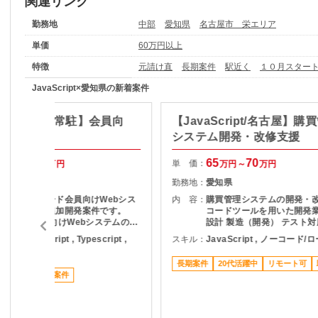
関連リンク
勤務地
中部
愛知県
名古屋市 栄エリア
単価
60万円以上
特徴
元請け直
長期案件
駅近く
１０月スター
JavaScript×愛知県の新着案件
ct/名古屋・常駐】会員向
【JavaScript/名古屋】購
b保守開発
システム開発・改修支援
80
90
65
70
単 価：
万円～
万円
万円～
万円
愛知県
勤務地：
愛知県
クレジットカード会員向けWebシス
内 容：
購買管理システムの開発・改
テムの保守・追加開発案件です。
コードツールを用いた開発業
【内容】 会員向けWebシステムの保
設計 製造（開発） テスト対
守開発 React／Sitecoreを用いたフ
ava , JavaScript , Typescript ,
スキル：
JavaScript , ノーコード
ロントエンド開発 要件定義～システ
eact Native
ムテストまで一貫して対応 他社メン
長期案件
20代活躍中
リモート可
バーを含むチームでの業務推進 将来
７月スタート案件
的な体制拡大を見据えた中核メンバ
としての参画 【作業場所】 名古屋
 【想定期間】 2026年8月～
※長期継続の可能性あり／開始時期