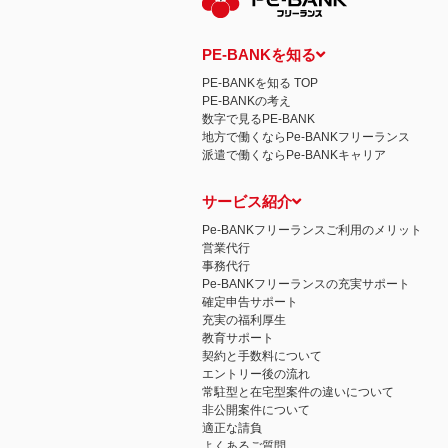
PE-BANKを知る
PE-BANKを知る TOP
PE-BANKの考え
数字で見るPE-BANK
地方で働くならPe-BANKフリーランス
派遣で働くならPe-BANKキャリア
サービス紹介
Pe-BANKフリーランスご利用のメリット
営業代行
事務代行
Pe-BANKフリーランスの充実サポート
確定申告サポート
充実の福利厚生
教育サポート
契約と手数料について
エントリー後の流れ
常駐型と在宅型案件の違いについて
非公開案件について
適正な請負
よくあるご質問