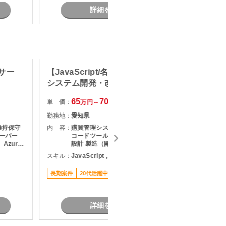
詳細を見る
サー
【JavaScript/名古屋】購買管理
【C#
システム開発・改修支援
ハーネ
65
70
単 価：
単 価：
万円～
万円
勤務地：
愛知県
勤務地：
維持保守
内 容：
購買管理システムの開発・改修 ロー
内 容：
サーバー
コードツールを用いた開発業務 詳細
Azure
設計 製造（開発） テスト対応
スキル：
JavaScript , ノーコード/ローコード
スキル：
C
す。 （主
長期案件
20代活躍中
リモート可
駅近く
長期案件
７月スタ
詳細を見る
題あ