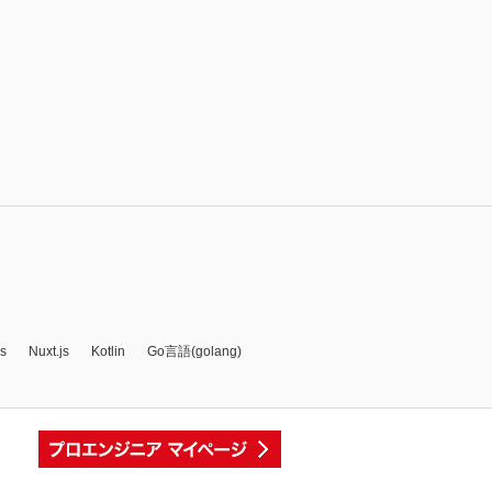
js
Nuxt.js
Kotlin
Go言語(golang)