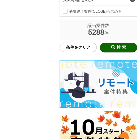
募集終了案件(CLOSE)も含める
該当案件数
5288
件
条件をクリア
検 索