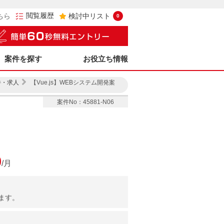
閲覧履歴
ちら
検討中リスト
0
案件を探す
お役立ち情報
件・求人
【Vue.js】WEBシステム開発案
案件No：45881-N06
0
/月
ます。