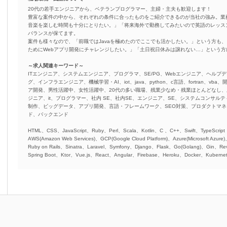
20代の若手エンジニアから、ベテランプログラマー、主婦・主夫も歓迎します！
豊富な案件の中から、それぞれの条件に合ったものをご紹介できるのが当社の強み。業
音楽を楽しむ時間も十分にとりたい。」「将来海外で勤務してみたいので英語のレッス
バランスが保てます。
案件も様々なので、「前職ではJavaを極めたのでここでも活かしたい。」という方も、
ためにWebアプリ開発にチャレンジしたい。」「土日祝日休みは譲れない…」という
～求人関連キーワード～
ITエンジニア、システムエンジニア、プログラマ、SE/PG、Webエンジニア、ヘルプデ
グ、インフラエンジニア、機械学習・AI、iot、java、python、c言語、fortran、v
ア開発、男性活躍中、女性活躍中、20代の多い職場、残業少なめ・残業ほとんどなし
ジニア、it、プログラマー、社内 SE、社内SE、エンジニア、SE、システムコンサルティ
制作、ビッグデータ、アプリ開発、言語・フレームワーク、SEO対策、プロダクトマ
ド、バックエンド
HTML、CSS、JavaScript、Ruby、Perl、Scala、Kotlin、C 、C++、Swift、TypeScript
AWS(Amazon Web Services)、GCP(Google Cloud Platform)、Azure(Microsoft Azure
Ruby on Rails、Sinatra、Laravel、Symfony、Django、Flask、Go(Golang)、Gin、Rev
Spring Boot、Ktor、Vue.js、React、Angular、Firebase、Heroku、Docker、Kubernet