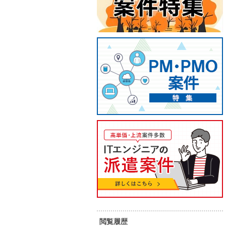
【C#/ASP.NET/伏見】基幹シス
【Rea
テム刷新Web開発
けWe
75
80
単 価：
単 価：
万円～
万円
勤務地：
愛知県
勤務地：
内 容：
基幹システム老朽化に伴う刷新プロ
内 容：
ジェクトにご参画いただきます。
classic ASPで構築された既存シス
テムを、ASP.NET MVC（C#）へリ
スキル：
JavaScript , C# , SQL , その他言語
スキル：
J
ライトする案件です。 （内容） 基幹
R
システム（Webアプリケーション）
長期案件
稼働安定
７月スタート案件
の再構築 ASP.NET MVC（C#）によ
長期案件
る画面・機能開発 JavaScriptを用い
たフロントエンド実装 SQL Server
ー
を利用したデータベース処理 既存シ
駅周辺
閲覧履歴
ステムの調査・改修対応 （作業場