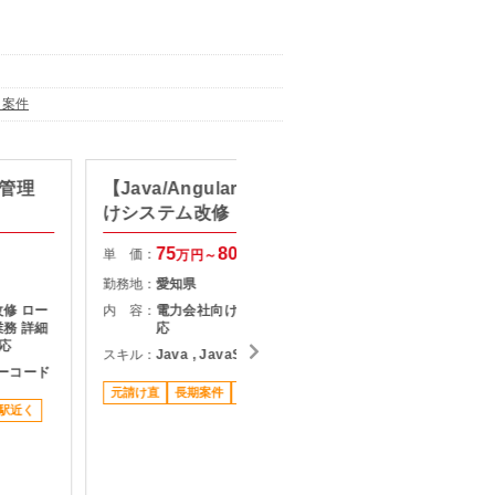
ト案件
買管理
【Java/Angular】電力事業者向
【Jav
けシステム改修
ステム
75
80
単 価：
単 価：
万円～
万円
勤務地：
愛知県
勤務地：
修 ロー
内 容：
電力会社向けシステムの仕様変更対
内 容：
務 詳細
応
応
スキル：
Java , JavaScript , Typescript
/ローコード
スキル：
J
T
元請け直
長期案件
リモート可
駅近く
駅近く
長期案件