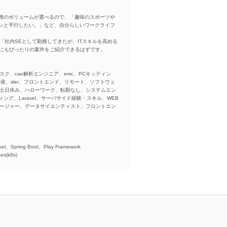
務のボリュームが選べるので、「趣味のスポーツや
ンと平行したい。」など、自分らしいワークライフ
「社内SEとして勤務してきたが、ITスキルを高める
方にもぴったりの案件をご紹介できるはずです。
スク、cae解析エンジニア、emc、PCキッティン
ba、開発、sler、フロントエンド、リモート、ソフトウェ
、土日休み、ハローワーク、転勤なし、システムエン
ング、Laravel、サーバサイド経験・スキル、WEB
ネージャー、データサイエンティスト、フロントエン
)、
el、Spring Boot、Play Framework
es(k8s)