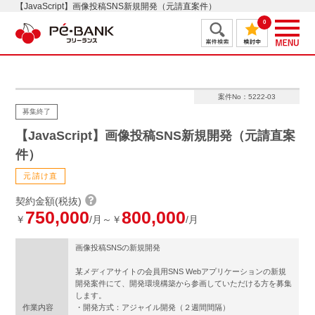
【JavaScript】画像投稿SNS新規開発（元請直案件）
0
案件No：5222-03
募集終了
【JavaScript】画像投稿SNS新規開発（元請直案
件）
元請け直
契約金額(税抜)
750,000
800,000
￥
/月～￥
/月
画像投稿SNSの新規開発
某メディアサイトの会員用SNS Webアプリケーションの新規
開発案件にて、開発環境構築から参画していただける方を募集
します。
作業内容
・開発方式：アジャイル開発（２週間間隔）