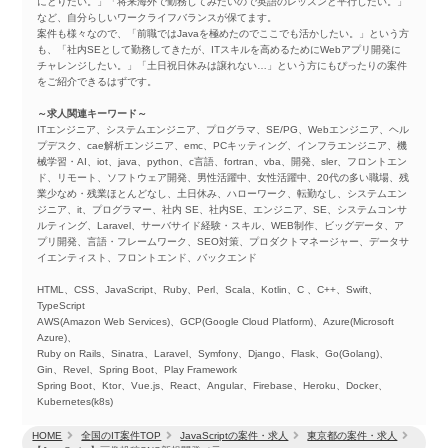
にとりたい。」「将来海外で勤務してみたいので英語のレッスンと平行したい。」
など、自分らしいワークライフバランスが保てます。
案件も様々なので、「前職ではJavaを極めたのでここでも活かしたい。」という方
も、「社内SEとして勤務してきたが、ITスキルを高めるためにWebアプリ開発に
チャレンジしたい。」「土日祝日休みは譲れない…」という方にもぴったりの案件
をご紹介できるはずです。
～求人関連キーワード～
ITエンジニア、システムエンジニア、プログラマ、SE/PG、Webエンジニア、ヘル
プデスク、cae解析エンジニア、emc、PCキッティング、インフラエンジニア、機
械学習・AI、iot、java、python、c言語、fortran、vba、開発、sler、フロントエン
ド、リモート、ソフトウェア開発、男性活躍中、女性活躍中、20代の多い職場、残
業少なめ・残業ほとんどなし、土日休み、ハローワーク、転勤なし、システムエン
ジニア、it、プログラマー、社内 SE、社内SE、エンジニア、SE、システムコンサ
ルティング、Laravel、サーバサイド経験・スキル、WEB制作、ビッグデータ、ア
プリ開発、言語・フレームワーク、SEO対策、プロダクトマネージャー、データサ
イエンティスト、フロントエンド、バックエンド
HTML、CSS、JavaScript、Ruby、Perl、Scala、Kotlin、C 、C++、Swift、
TypeScript
AWS(Amazon Web Services)、GCP(Google Cloud Platform)、Azure(Microsoft
Azure)、
Ruby on Rails、Sinatra、Laravel、Symfony、Django、Flask、Go(Golang)、
Gin、Revel、Spring Boot、Play Framework
Spring Boot、Ktor、Vue.js、React、Angular、Firebase、Heroku、Docker、
Kubernetes(k8s)
HOME
全国のIT案件TOP
JavaScriptの案件・求人
東京都の案件・求人