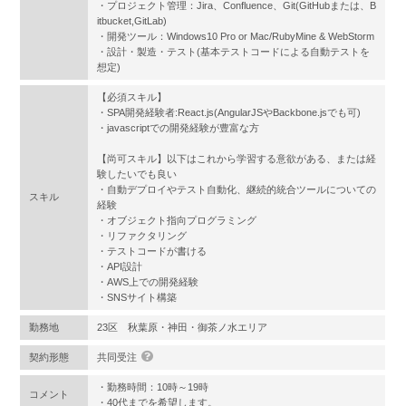
・プロジェクト管理：Jira、Confluence、Git(GitHubまたは、B
itbucket,GitLab)
・開発ツール：Windows10 Pro or Mac/RubyMine & WebStorm
・設計・製造・テスト(基本テストコードによる自動テストを
想定)
【必須スキル】
・SPA開発経験者:React.js(AngularJSやBackbone.jsでも可)
・javascriptでの開発経験が豊富な方
【尚可スキル】以下はこれから学習する意欲がある、または経
験したいでも良い
・自動デプロイやテスト自動化、継続的統合ツールについての
スキル
経験
・オブジェクト指向プログラミング
・リファクタリング
・テストコードが書ける
・API設計
・AWS上での開発経験
・SNSサイト構築
勤務地
23区 秋葉原・神田・御茶ノ水エリア
契約形態
共同受注
・勤務時間：10時～19時
コメント
・40代までを希望します。