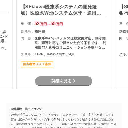
【SE/Java/医療系システムの開発経
【S
験】医療系Webシステム保守・運用支
銀
援
53
55
単 価：
単 
万円～
万円
勤務地：
福岡県
勤務
 ・詳
エンド
内 容：
医療系Webシステムの仕様変更対応、保守開
内 
ド環境
発、障害対応をご担当いただく案件です。 利
取り入
用部門と直接コミュニケーションを取りなが
ct ,
ら、調査・原因分析・改修対応を実施してい
スキル：
Java , JavaScript , SQL
スキ
ただきます。 設計から保守運用まで幅広い経
験を活かせるため、Webシステム全体を見な
担当者オススメ案件
がら業務を進めたい方におすすめです。
詳細を見る
職場環境・風土について
20代の若手エンジニアから、ベテランプログラマー、主婦・主夫も歓迎します！
豊富な案件の中から、それぞれの条件に合ったものをご紹介できるのが当社の強
み。業務のボリュームが選べるので、「趣味のスポーツや音楽を楽しむ時間も十分