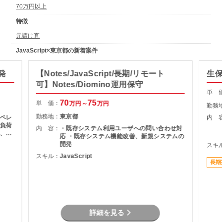
70万円以上
特徴
元請け直
JavaScript×東京都の新着案件
発
【Notes/JavaScript/長期/リモート
生
可】Notes/Diomino運用保守
単 
70
75
単 価：
万円～
万円
勤務
勤務地：
東京都
ペレ
内 
負荷
内 容：
・既存システム利用ユーザへの問い合わせ対
、テ
応 ・既存システム機能改善、新規システムの
開発
スキ
スキル：
JavaScript
長期
詳細を見る