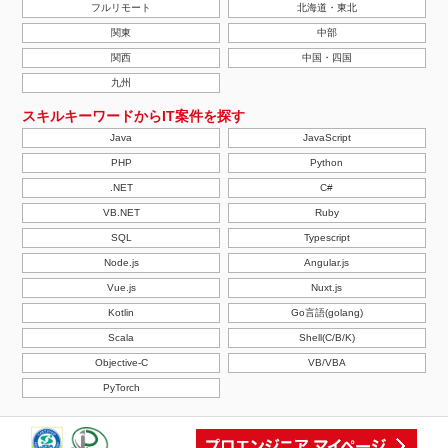
フルリモート
北海道・東北
関東
中部
関西
中国・四国
九州
スキルキーワードからIT案件を探す
Java
JavaScript
PHP
Python
.NET
C#
VB.NET
Ruby
SQL
Typescript
Node.js
Angular.js
Vue.js
Nuxt.js
Kotlin
Go言語(golang)
Scala
Shell(C/B/K)
Objective-C
VB/VBA
PyTorch