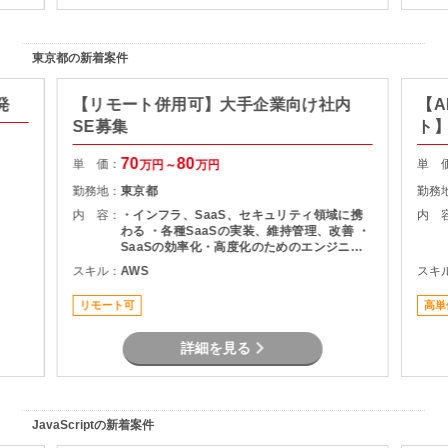
東京都の新着案件
発
【リモート併用可】大手企業向け社内
【A
SE募集
ト
70
80
単 価：
単 
万円～
万円
勤務地：
東京都
勤務
内 容：
・インフラ、SaaS、セキュリティ領域に携
内 
わる ・各種SaaSの実装、維持管理、改善 ・
SaaSの効率化・高度化のためのエンジニア
リング ・SaaSのシステム課題・障害に対す
スキル：
AWS
スキ
る対策の計画と実装 ・社内NWやオンプレサ
ーバの運用保守 ・拠点のネットワーク配備担
リモート可
高単
当
詳細を見る
JavaScriptの新着案件