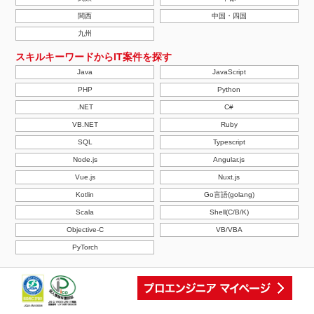
関西
中国・四国
九州
スキルキーワードからIT案件を探す
Java
JavaScript
PHP
Python
.NET
C#
VB.NET
Ruby
SQL
Typescript
Node.js
Angular.js
Vue.js
Nuxt.js
Kotlin
Go言語(golang)
Scala
Shell(C/B/K)
Objective-C
VB/VBA
PyTorch