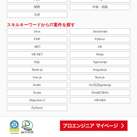
関西
中国・四国
九州
スキルキーワードからIT案件を探す
Java
JavaScript
PHP
Python
.NET
C#
VB.NET
Ruby
SQL
Typescript
Node.js
Angular.js
Vue.js
Nuxt.js
Kotlin
Go言語(golang)
Scala
Shell(C/B/K)
Objective-C
VB/VBA
PyTorch