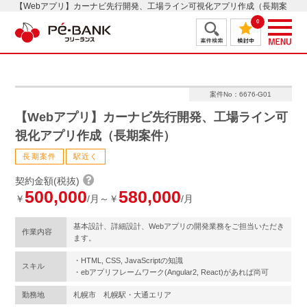
【Webアプリ】カーナビ先行開発、工場ライン可視化アプリ作成（長期案
件）
0
案件No：6676-G01
【Webアプリ】カーナビ先行開発、工場ライン可
視化アプリ作成（長期案件）
長期案件
駅近く
契約金額(税抜)
500,000
580,000
￥
/月～￥
/月
基本設計、詳細設計、Webアプリの開発業務をご担当いただき
作業内容
ます。
・HTML, CSS, JavaScriptの知識
スキル
・ebアプリフレームワーク(Angular2, React)があれば尚可
勤務地
札幌市 札幌駅・大通エリア