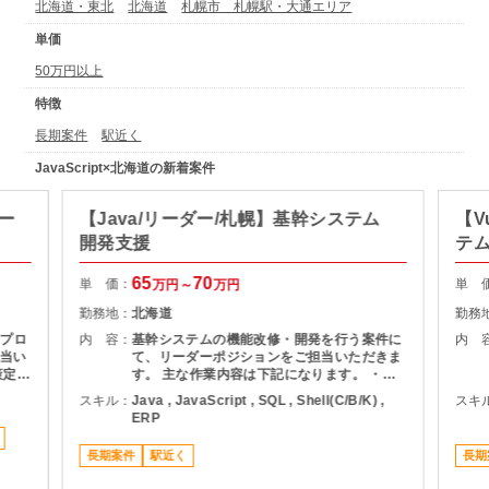
北海道・東北
北海道
札幌市 札幌駅・大通エリア
単価
50万円以上
特徴
長期案件
駅近く
JavaScript×北海道の新着案件
ー
【Java/リーダー/札幌】基幹システム
【V
開発支援
テ
65
70
単 価：
単 
万円～
万円
勤務地：
北海道
勤務
築プロ
内 容：
基幹システムの機能改修・開発を行う案件に
内 
当い
て、リーダーポジションをご担当いただきま
策定
す。 主な作業内容は下記になります。 ・要
連携
件定義からリリースまでの一連の開発業務 ・
スキル：
Java , JavaScript , SQL , Shell(C/B/K) ,
スキ
品質
運用保守および障害対応 ・現行システムの調
ERP
査・影響分析 ・メンバー管理および開発チー
ムの推進 ・関係者との調整および改善提案
長期案件
駅近く
長期