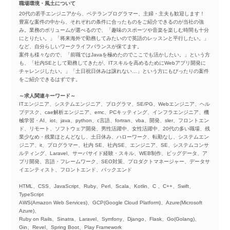
職場環境・風土について
20代の若手エンジニアから、ベテランプログラマー、主婦・主夫も歓迎します！
豊富な案件の中から、それぞれの条件に合ったものをご紹介できるのが当社の強
み。業務のボリュームが選べるので、「趣味のスポーツや音楽を楽しむ時間も十分
にとりたい。」「将来海外で勤務してみたいので英語のレッスンと平行したい。」
など、自分らしいワークライフバランスが保てます。
案件も様々なので、「前職ではJavaを極めたのでここでも活かしたい。」という方
も、「社内SEとして勤務してきたが、ITスキルを高めるためにWebアプリ開発に
チャレンジしたい。」「土日祝日休みは譲れない…」という方にもぴったりの案件
をご紹介できるはずです。
～求人関連キーワード～
ITエンジニア、システムエンジニア、プログラマ、SE/PG、Webエンジニア、ヘル
プデスク、cae解析エンジニア、emc、PCキッティング、インフラエンジニア、機
械学習・AI、iot、java、python、c言語、fortran、vba、開発、sler、フロントエン
ド、リモート、ソフトウェア開発、男性活躍中、女性活躍中、20代の多い職場、残
業少なめ・残業ほとんどなし、土日休み、ハローワーク、転勤なし、システムエン
ジニア、it、プログラマー、社内 SE、社内SE、エンジニア、SE、システムコンサ
ルティング、Laravel、サーバサイド経験・スキル、WEB制作、ビッグデータ、ア
プリ開発、言語・フレームワーク、SEO対策、プロダクトマネージャー、データサ
イエンティスト、フロントエンド、バックエンド
HTML、CSS、JavaScript、Ruby、Perl、Scala、Kotlin、C 、C++、Swift、
TypeScript
AWS(Amazon Web Services)、GCP(Google Cloud Platform)、Azure(Microsoft
Azure)、
Ruby on Rails、Sinatra、Laravel、Symfony、Django、Flask、Go(Golang)、
Gin、Revel、Spring Boot、Play Framework