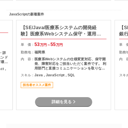
JavaScriptの新着案件
【SE/Java/医療系システムの開発経
【S
験】医療系Webシステム保守・運用支
銀
援
53
55
単 価：
単 
万円～
万円
勤務地：
福岡県
勤務
 ・詳
エンド
内 容：
医療系Webシステムの仕様変更対応、保守開
内 
ド環境
発、障害対応をご担当いただく案件です。 利
取り入
用部門と直接コミュニケーションを取りなが
ct ,
ら、調査・原因分析・改修対応を実施してい
スキル：
Java , JavaScript , SQL
スキ
ただきます。 設計から保守運用まで幅広い経
験を活かせるため、Webシステム全体を見な
担当者オススメ案件
がら業務を進めたい方におすすめです。
詳細を見る