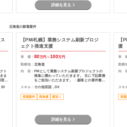
詳細を見る
北海道の新着案件
シス
【PM/札幌】業務システム刷新プロジ
【P
ェクト推進支援
援
80
100
単 価：
単 
万円～
万円
勤務地：
北海道
勤務
クト
内 容：
PMとして業務システム刷新プロジェクトの
内 
きま
推進に携わっていただきます。 主に下記業務
整理
をご担当いただきます。 ・顧客との要件整
・詳細
理・課題整理 ・プロジェクト計画の策定およ
 BI
スキル：
その他言語 , DX
スキ
よび進
び進捗管理 ・開発チームとの調整およびマネ
ドキュ
ジメント ・品質、課題、リスク管理 ・関係
長期案件
高単価
駅近く
長期
者向け資料作成および各種報告 ・要件定義か
らリリースまでの推進支援
詳細を見る