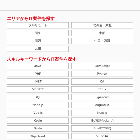
エリアからIT案件を探す
フルリモート
北海道・東北
関東
中部
関西
中国・四国
九州
スキルキーワードからIT案件を探す
Java
JavaScript
PHP
Python
.NET
C#
VB.NET
Ruby
SQL
Typescript
Node.js
Angular.js
Vue.js
Nuxt.js
Kotlin
Go言語(golang)
Scala
Shell(C/B/K)
Objective-C
VB/VBA