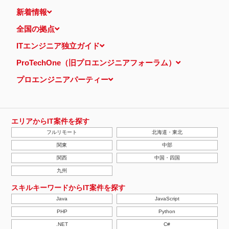
新着情報
全国の拠点
ITエンジニア独立ガイド
ProTechOne（旧プロエンジニアフォーラム）
プロエンジニアパーティー
エリアからIT案件を探す
フルリモート
北海道・東北
関東
中部
関西
中国・四国
九州
スキルキーワードからIT案件を探す
Java
JavaScript
PHP
Python
.NET
C#