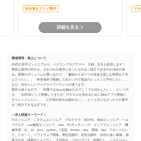
善など幅広い業務をご担当いただきます。 運
用だけではなく改善提案や開発にも携われる
担当者オススメ案件
リモ
ため、モバイル開発経験を活かしながらスキ
ルの幅を広げられる環境です。
詳細を見る
職場環境・風土について
20代の若手エンジニアから、ベテランプログラマー、主婦・主夫も歓迎します！
豊富な案件の中から、それぞれの条件に合ったものをご紹介できるのが当社の強
み。業務のボリュームが選べるので、「趣味のスポーツや音楽を楽しむ時間も十分
にとりたい。」「将来海外で勤務してみたいので英語のレッスンと平行したい。」
など、自分らしいワークライフバランスが保てます。
案件も様々なので、「前職ではJavaを極めたのでここでも活かしたい。」という方
も、「社内SEとして勤務してきたが、ITスキルを高めるためにWebアプリ開発に
チャレンジしたい。」「土日祝日休みは譲れない…」という方にもぴったりの案件
をご紹介できるはずです。
～求人関連キーワード～
ITエンジニア、システムエンジニア、プログラマ、SE/PG、Webエンジニア、ヘル
プデスク、cae解析エンジニア、emc、PCキッティング、インフラエンジニア、機
械学習・AI、iot、java、python、c言語、fortran、vba、開発、sler、フロントエン
ド、リモート、ソフトウェア開発、男性活躍中、女性活躍中、20代の多い職場、残
業少なめ・残業ほとんどなし、土日休み、ハローワーク、転勤なし、システムエン