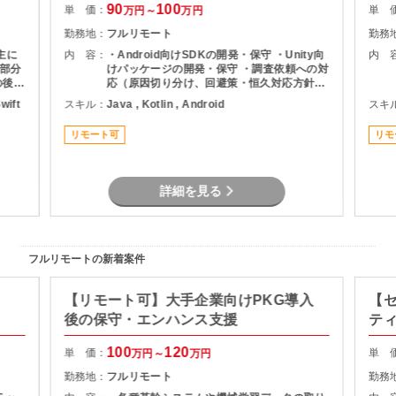
90
100
単 価：
単 
万円～
万円
勤務地：
フルリモート
勤務
主に
内 容：
・Android向けSDKの開発・保守 ・Unity向
内 
部分
けパッケージの開発・保守 ・調査依頼への対
の後の
応（原因切り分け、回避策・恒久対応方針の
エン
説明）
Swift
スキル：
Java , Kotlin , Android
スキ
 お
てい
リモート可
リモ
ント
ライ
整、
スタ
詳細を見る
調整
エン
合わ
ー構成
名、
フルリモートの新着案件
ジニ
【リモート可】大手企業向けPKG導入
【
後の保守・エンハンス支援
テ
100
120
単 価：
単 
万円～
万円
勤務地：
フルリモート
勤務