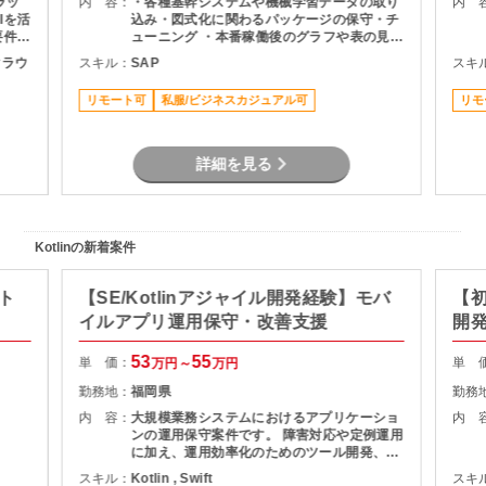
ラッ
内 容：
・各種基幹システムや機械学習データの取り
内 
Iを活
込み・図式化に関わるパッケージの保守・チ
要件に
ューニング ・本番稼働後のグラフや表の見栄
 ・
え変更、微修正対応 ・メンバーへの知見・技
ククラウ
スキル：
SAP
スキ
取りま
術習熟のサポート
よる検
リモート可
私服/ビジネスカジュアル可
リモ
詳細を見る
Kotlinの新着案件
ト
【SE/Kotlinアジャイル開発経験】モバ
【初
イルアプリ運用保守・改善支援
開
53
55
単 価：
単 
万円～
万円
勤務地：
福岡県
勤務
内 容：
大規模業務システムにおけるアプリケーショ
内 
ンの運用保守案件です。 障害対応や定例運用
に加え、運用効率化のためのツール開発、小
規模アプリケーション開発、業務プロセス改
スキル：
Kotlin , Swift
スキ