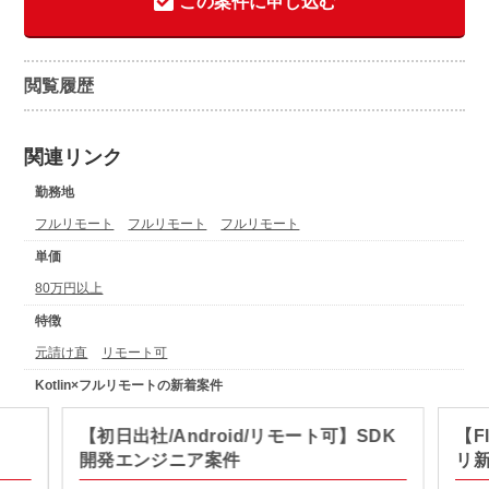
この案件に申し込む
閲覧履歴
関連リンク
勤務地
フルリモート
フルリモート
フルリモート
単価
80万円以上
特徴
元請け直
リモート可
Kotlin×フルリモートの新着案件
【初日出社/Android/リモート可】SDK
【F
開発エンジニア案件
リ