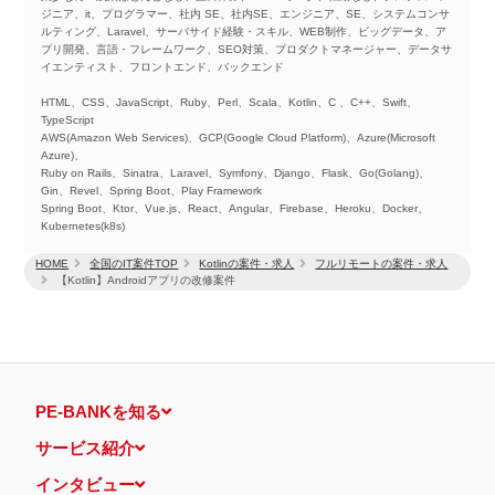
ジニア、it、プログラマー、社内 SE、社内SE、エンジニア、SE、システムコンサ
ルティング、Laravel、サーバサイド経験・スキル、WEB制作、ビッグデータ、ア
プリ開発、言語・フレームワーク、SEO対策、プロダクトマネージャー、データサ
イエンティスト、フロントエンド、バックエンド
HTML、CSS、JavaScript、Ruby、Perl、Scala、Kotlin、C 、C++、Swift、
TypeScript
AWS(Amazon Web Services)、GCP(Google Cloud Platform)、Azure(Microsoft
Azure)、
Ruby on Rails、Sinatra、Laravel、Symfony、Django、Flask、Go(Golang)、
Gin、Revel、Spring Boot、Play Framework
Spring Boot、Ktor、Vue.js、React、Angular、Firebase、Heroku、Docker、
Kubernetes(k8s)
HOME
全国のIT案件TOP
Kotlinの案件・求人
フルリモートの案件・求人
【Kotlin】Androidアプリの改修案件
PE-BANKを知る
サービス紹介
インタビュー