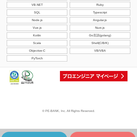
VB.NET
Ruby
SQL
Typescript
Node.js
Angular.js
Vue.js
Nuxt.js
Kotlin
Go言語(golang)
Scala
Shell(C/B/K)
Objective-C
VB/VBA
PyTorch
© PE-BANK, Inc. All Rights Reserved.