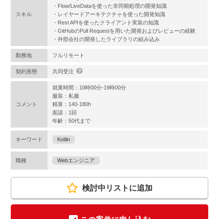
・Flow/LiveDataを使った非同期処理の開発知識
スキル
・レイヤードアーキテクチャを使った開発知識
・Rest APIを使ったクライアント実装の知識
・GitHubのPull Requestを用いた開発およびレビューの経験
・外部会社の開発したライブラリの組み込み
勤務地
フルリモート
契約形態
共同受注
就業時間：10時00分-19時00分
服装：私服
コメント
精算：140-180h
面談：1回
年齢：50代まで
キーワード
Kotlin
職種
Webエンジニア
検討中リストに追加