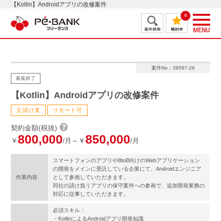
【Kotlin】Androidアプリの改修案件
0
案件No：39597-26
募集終了
【Kotlin】Androidアプリの改修案件
元請け直
リモート可
契約金額(税抜)
800,000
850,000
￥
/月～￥
/月
スマートフォンのアプリやBtoB向けのWebアプリケーション
の開発をメインに受託している企業にて、Androidエンジニア
作業内容
として参画していただきます。
同社の請け負うアプリの保守案件への参画で、追加開発業務の
対応に従事していただきます。
必須スキル：
・KotlinによるAndroidアプリ開発知識