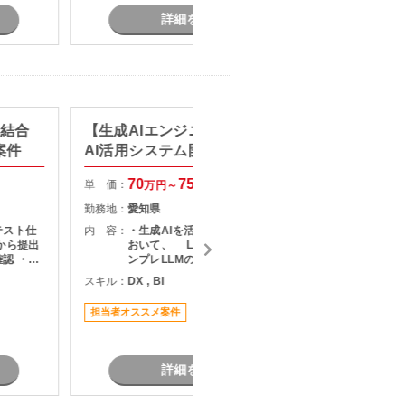
詳細を見る
】結合
【生成AIエンジニア/AWS】生成
【Jav
案件
AI活用システム開発支援
CIS
70
75
単 価：
単 価：
万円～
万円
勤務地：
愛知県
勤務地：
テスト仕
内 容：
・生成AIを活用したシステム開発に
内 容：
から提出
おいて、 LLM・RAG・音声AI・オ
認 ・テ
ンプレLLMの設計・実装・運用 ・既
・指摘事
存システムとのAPI連携
スキル：
DX , BI
スキル：
J
果のフィ
（
関係者と
担当者オススメ案件
長期案件
ン
詳細を見る