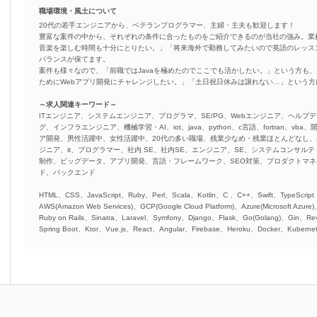
職場環境・風土について
20代の若手エンジニアから、ベテランプログラマー、主婦・主夫も歓迎します！
豊富な案件の中から、それぞれの条件に合ったものをご紹介できるのが当社の強み。業
音楽を楽しむ時間も十分にとりたい。」「将来海外で勤務してみたいので英語のレッス
バランスが保てます。
案件も様々なので、「前職ではJavaを極めたのでここでも活かしたい。」という方も、
ためにWebアプリ開発にチャレンジしたい。」「土日祝日休みは譲れない…」という
～求人関連キーワード～
ITエンジニア、システムエンジニア、プログラマ、SE/PG、Webエンジニア、ヘルプデ
グ、インフラエンジニア、機械学習・AI、iot、java、python、c言語、fortran、v
ア開発、男性活躍中、女性活躍中、20代の多い職場、残業少なめ・残業ほとんどなし
ジニア、it、プログラマー、社内 SE、社内SE、エンジニア、SE、システムコンサルティ
制作、ビッグデータ、アプリ開発、言語・フレームワーク、SEO対策、プロダクトマ
ド、バックエンド
HTML、CSS、JavaScript、Ruby、Perl、Scala、Kotlin、C 、C++、Swift、TypeScript
AWS(Amazon Web Services)、GCP(Google Cloud Platform)、Azure(Microsoft Azure
Ruby on Rails、Sinatra、Laravel、Symfony、Django、Flask、Go(Golang)、Gin、Rev
Spring Boot、Ktor、Vue.js、React、Angular、Firebase、Heroku、Docker、Kubernet