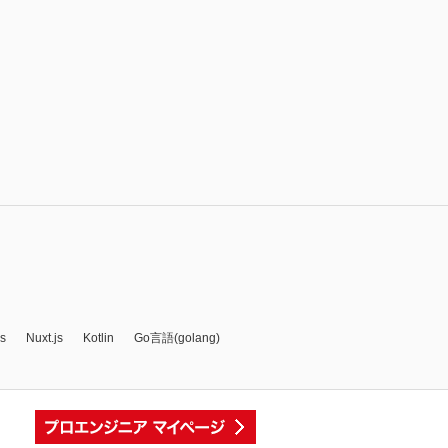
js
Nuxt.js
Kotlin
Go言語(golang)