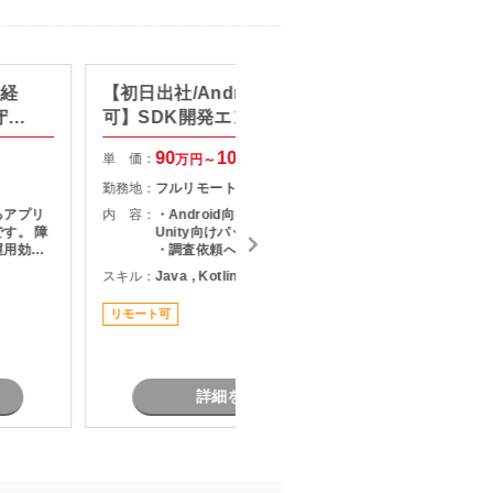
発経
【初日出社/Android/リモート
【Jav
守・
可】SDK開発エンジニア案件
金融シ
90
100
単 価：
単 価：
万円～
万円
勤務地：
フルリモート
勤務地：
るアプリ
内 容：
・Android向けSDKの開発・保守 ・
内 容：
。 障
Unity向けパッケージの開発・保守
運用効率
・調査依頼への対応（原因切り分
規模アプ
け、回避策・恒久対応方針の説明）
スキル：
Java , Kotlin , Android
スキル：
J
ロセス改
いただき
リモート可
リモート
バイル開
ルの幅を
詳細を見る