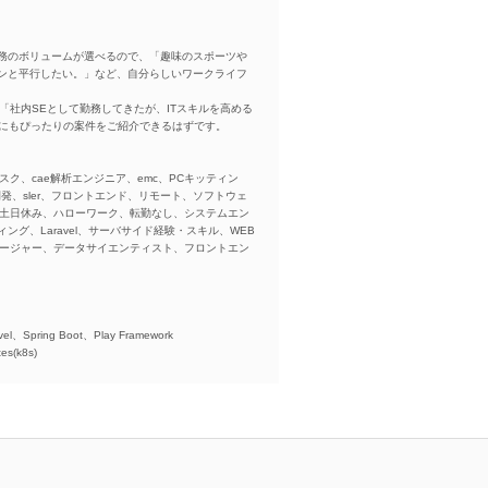
務のボリュームが選べるので、「趣味のスポーツや
ンと平行したい。」など、自分らしいワークライフ
「社内SEとして勤務してきたが、ITスキルを高める
方にもぴったりの案件をご紹介できるはずです。
スク、cae解析エンジニア、emc、PCキッティン
ba、開発、sler、フロントエンド、リモート、ソフトウェ
、土日休み、ハローワーク、転勤なし、システムエン
ング、Laravel、サーバサイド経験・スキル、WEB
ネージャー、データサイエンティスト、フロントエン
)、
el、Spring Boot、Play Framework
es(k8s)