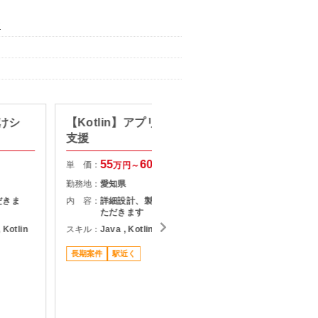
ア
けシ
【Kotlin】アプリケーション開発
【Kot
支援
単 価：
55
60
単 価：
万円～
万円
勤務地：
勤務地：
愛知県
内 容：
だきま
内 容：
詳細設計、製造、テストをご担当い
ただきます
スキル：
J
 Kotlin
スキル：
Java , Kotlin
担当者オ
長期案件
駅近く