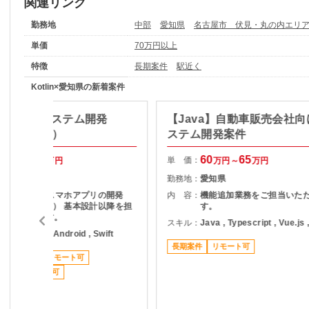
関連リンク
勤務地
中部
愛知県
名古屋市 伏見・丸の内エリ
単価
70万円以上
特徴
長期案件
駅近く
Kotlin×愛知県の新着案件
ft,Java】システム開発
【Java】自動車販売会社向
メンバ要員）
ステム開発案件
50
60
60
65
単 価：
万円～
万円
万円～
万円
愛知県
勤務地：
愛知県
Webアプリ、スマホアプリの開発
内 容：
機能追加業務をご担当いた
（Android,iOS） 基本設計以降を担
す。
当して頂きます。
スキル：
Java , Typescript , Vue.js ,
ava , Kotlin , Android , Swift
長期案件
リモート可
長期案件
リモート可
ジネスカジュアル可