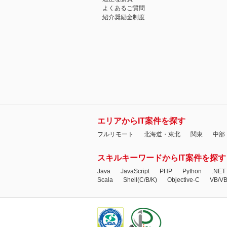
よくあるご質問
紹介奨励金制度
エリアからIT案件を探す
フルリモート
北海道・東北
関東
中部
スキルキーワードからIT案件を探す
Java
JavaScript
PHP
Python
.NET
Scala
Shell(C/B/K)
Objective-C
VB/V