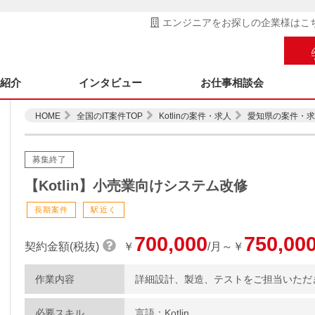
エンジニアをお探しの企業様はこ
ス紹介
インタビュー
お仕事相談会
HOME
全国のIT案件TOP
Kotlinの案件・求人
愛知県の案件・求
募集終了
【Kotlin】小売業向けシステム改修
長期案件
駅近く
700,000
750,00
契約金額(税抜)
￥
/月～￥
作業内容
詳細設計、製造、テストをご担当いただ
必要スキル
言語：Kotlin