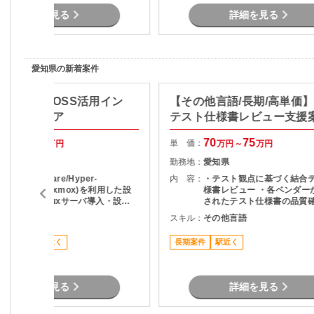
詳細を見る
詳細を見る
愛知県の新着案件
ux/仮想化】OSS活用イン
【その他言語/長期/高単価
築エンジニア
テスト仕様書レビュー支援
75
80
70
75
単 価：
万円～
万円
万円～
万円
愛知県
勤務地：
愛知県
想基盤(VMware/Hyper-
内 容：
・テスト観点に基づく結合
/Nutanix/Proxmox)を利用した設
様書レビュー ・各ベンダー
計～構築～Linuxサーバ導入・設定
されたテスト仕様書の品質確
等を担当していただきます。
スト観点の妥当性チェック 
WS , Azure
スキル：
その他言語
項の整理およびレビュー結
ードバック ・プロジェクト
高単価
駅近く
長期案件
駅近く
の調整・コミュニケーショ
詳細を見る
詳細を見る