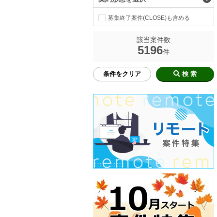
募集終了案件(CLOSE)も含める
該当案件数
5196
件
条件をクリア
検 索