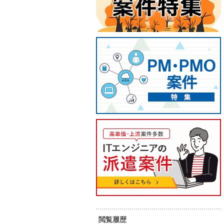
【Android】スマホアプリ開発
【Swi
案件
（受託
55
60
単 価：
単 価：
万円～
万円
勤務地：
愛知県
勤務地：
内 容：
Xamarinを使用したスマホアプリケ
内 容：
ーション開発 主に製造テストを担当
して頂きます。
スキル：
Java , .NET , C# , VB.NET , Kotlin ,
スキル：
J
Objective-C , Android , iOS , Swift
元請け直
短期案件
私服/ビジネスカジュアル可
私服/ビ
閲覧履歴