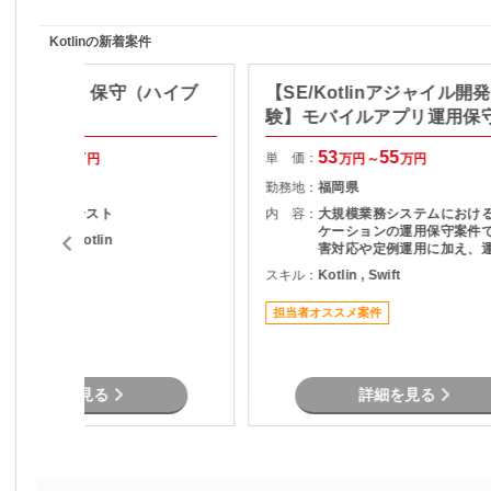
Kotlinの新着案件
イトの開発・保守（ハイブ
【SE/Kotlinアジャイル開
勤務）
験】モバイルアプリ運用保
改善支援
70
72
53
55
単 価：
万円～
万円
万円～
万円
神奈川県
勤務地：
福岡県
設計～開発～テスト
内 容：
大規模業務システムにおけ
ケーションの運用保守案件です
ava , SQL , Kotlin
害対応や定例運用に加え、
化のためのツール開発、小
スキル：
Kotlin , Swift
可
リケーション開発、業務プ
善など幅広い業務をご担当
担当者オススメ案件
ます。 運用だけではなく改善提案や
開発にも携われるため、モ
発経験を活かしながらスキ
広げられる環境です。
詳細を見る
詳細を見る