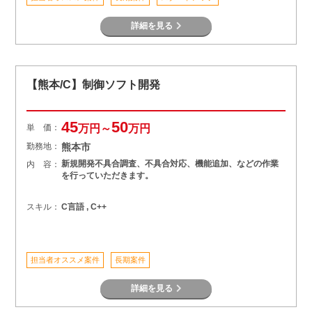
詳細を見る
【熊本/C】制御ソフト開発
45
50
単 価：
万円～
万円
勤務地：
熊本市
新規開発不具合調査、不具合対応、機能追加、などの作業
内 容：
を行っていただきます。
スキル：
C言語 , C++
担当者オススメ案件
長期案件
詳細を見る