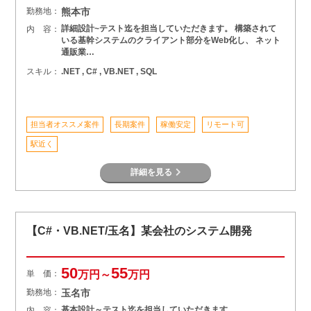
勤務地：
熊本市
詳細設計~テスト迄を担当していただきます。 構築されて
内 容：
いる基幹システムのクライアント部分をWeb化し、 ネット
通販業…
スキル：
.NET , C# , VB.NET , SQL
担当者オススメ案件
長期案件
稼働安定
リモート可
駅近く
詳細を見る
【C#・VB.NET/玉名】某会社のシステム開発
50
55
単 価：
万円～
万円
勤務地：
玉名市
基本設計～テスト迄を担当していただきます。
内 容：