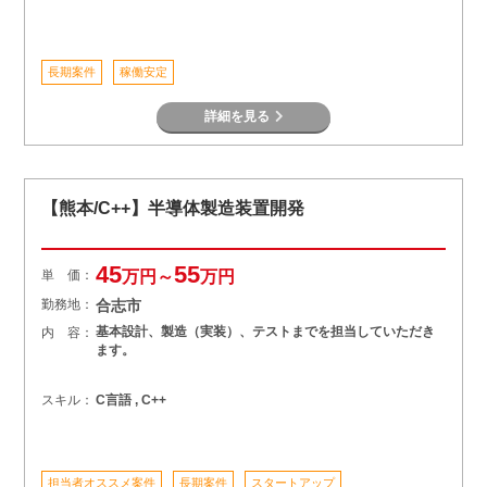
長期案件
稼働安定
詳細を見る
【熊本/C++】半導体製造装置開発
45
55
単 価：
万円～
万円
勤務地：
合志市
基本設計、製造（実装）、テストまでを担当していただき
内 容：
ます。
スキル：
C言語 , C++
担当者オススメ案件
長期案件
スタートアップ