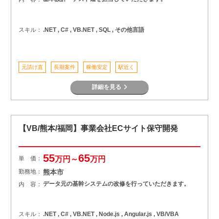
スキル：
.NET , C# , VB.NET , SQL , その他言語
元請け直
長期案件
稼働安定
駅近く
詳細を見る
【VB/熊本/福岡】事業会社ECサイト保守開発
55
65
単 価：
万円～
万円
勤務地：
熊本市
データ元の基幹システムの改修を行っていただきます。
内 容：
スキル：
.NET , C# , VB.NET , Node.js , Angular.js , VB/VBA