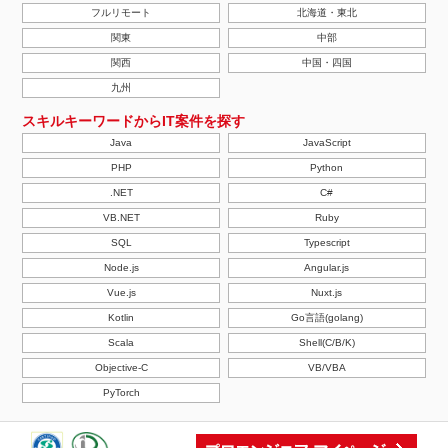
フルリモート
北海道・東北
関東
中部
関西
中国・四国
九州
スキルキーワードからIT案件を探す
Java
JavaScript
PHP
Python
.NET
C#
VB.NET
Ruby
SQL
Typescript
Node.js
Angular.js
Vue.js
Nuxt.js
Kotlin
Go言語(golang)
Scala
Shell(C/B/K)
Objective-C
VB/VBA
PyTorch