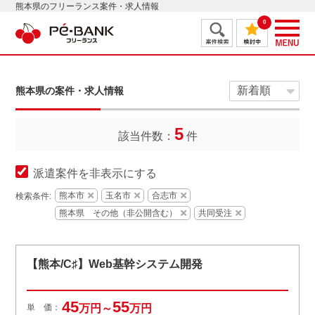
熊本県のフリーランス案件・求人情報
0
熊本県の案件・求人情報
5
該当件数：
件
派遣案件を非表示にする
熊本市
玉名市
合志市
検索条件:
熊本県 その他（非公開含む）
共同受注
【熊本/C♯】Web基幹システム開発
45
55
単 価：
万円～
万円