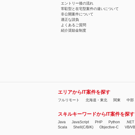
エントリー後の流れ
常駐型と在宅型案件の違いについて
非公開案件について
適正な請負
よくあるご質問
紹介奨励金制度
エリアからIT案件を探す
フルリモート
北海道・東北
関東
中部
スキルキーワードからIT案件を探す
Java
JavaScript
PHP
Python
.NET
Scala
Shell(C/B/K)
Objective-C
VB/V