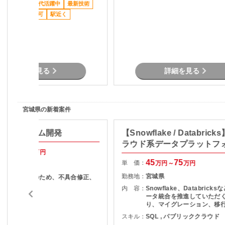
ススメ案件
20代活躍中
最新技術
ジネスカジュアル可
駅近く
詳細を見る
詳細を見る
宮城県の新着案件
向けシステム開発
【Snowflake / Databrick
ラウド系データプラットフ
50
55
万円～
万円
ムの開発保守
45
75
単 価：
万円～
万円
宮城県
勤務地：
宮城県
・テスト工程のため、不具合修正、
再テスト
内 容：
Snowflake、Databrick
ータ統合を推進していただ
ava , SQL
り、マイグレーション、移
担当いただきます。
スキル：
SQL , パブリッククラウド