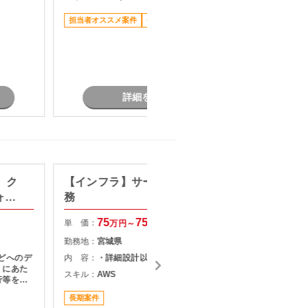
A
担当者オススメ案件
長期案件
稼働安定
元請け直
私服/ビ
詳細を見る
s】ク
【インフラ】サーバ設計構築業
某シス
ォー
務
単 価：
75
75
単 価：
万円～
万円
勤務地：
勤務地：
宮城県
内 容：
sなどへのデ
内 容：
・詳細設計以降をご担当頂きます。
スキル：
.
くにあた
V
スキル：
AWS
行等をご
長期案件