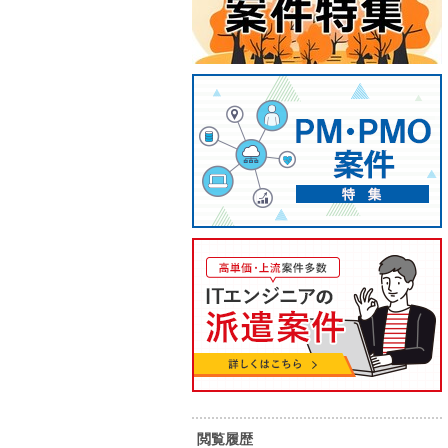
【Angular.js、Typescript】業
【Uni
務アプリ自動生成ツール開発案
単 価：
件
55
65
単 価：
万円～
万円
勤務地：
勤務地：
宮城県
内 容：
内 容：
開発～テストまでをご担当して頂き
ます。 ・Node-REDで画面遷移を定
スキル：
そ
義してCSV（予定）で出力。 ・出力
閲覧履歴