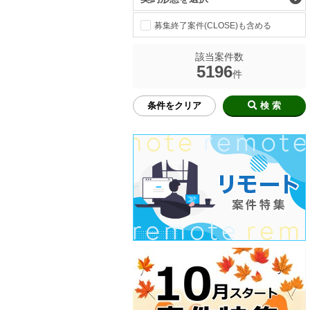
募集終了案件(CLOSE)も含める
該当案件数
5196
件
条件をクリア
検 索