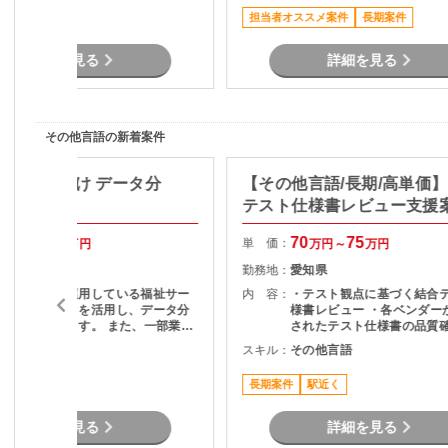
担当者オススメ案件
長期案件
詳細を見る
詳細を見る
その他言語の新着案件
】自治体向け データ分
【その他言語/長期/高単価
用支援
テスト仕様書レビュー支援
40
50
70
75
単 価：
万円～
万円
万円～
万円
山口県
勤務地：
愛知県
地方自治体が運用している福祉サー
内 容：
・テスト観点に基づく結合
ビス関連データを活用し、データ分
様書レビュー ・各ベンダー
析を担当頂きます。 また、一部業務
されたテスト仕様書の品質確
の運用支援も担当となる可能性があ
スト観点の妥当性チェック 
その他言語
スキル：
その他言語
す。 担当頂く業務内容として デ
項の整理およびレビュー結
ータの抽出・集計・分析 統計資料の
ードバック ・プロジェクト
長期案件
駅近く
作成 問い合わせ対応 マニュアル作成
の調整・コミュニケーショ
など
詳細を見る
詳細を見る