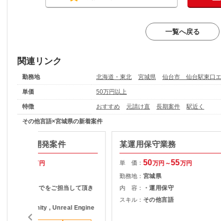
一覧へ戻る
関連リンク
勤務地
北海道・東北
宮城県
仙台市 仙台駅東口
単価
50万円以上
特徴
おすすめ
元請け直
長期案件
駅近く
その他言語×宮城県の新着案件
ty】ゲーム開発案件
某運用保守業務
50
55
50
55
単 価：
万円～
万円
万円～
万円
宮城県
勤務地：
宮城県
開発～テストまでをご担当して頂き
内 容：
・運用保守
ます。
スキル：
その他言語
の他言語 , Unity , Unreal Engine