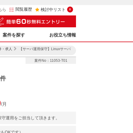
閲覧履歴
ちら
検討中リスト
0
案件を探す
お役立ち情報
件・求人
【サーバ運用保守】Linuxサーバ
案件No：11053-T01
案件
0
/月
保守運用をご担当して頂きます。
でもOKです）