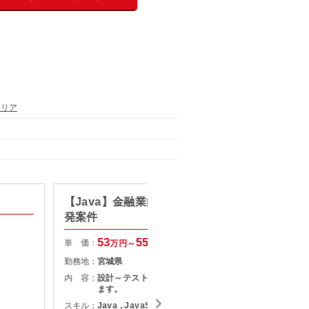
エリア
【Java】金融業向けシステム開
【PH
発案件
案件
53
55
単 価：
単 価：
万円～
万円
勤務地：
宮城県
勤務地：
内 容：
設計～テストまでをご担当して頂き
内 容：
ます。
スキル：
Java , JavaScript , その他言語
スキル：
J