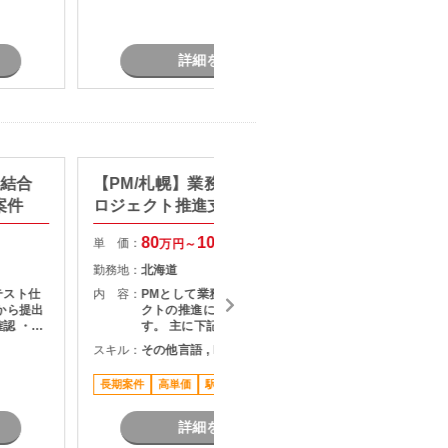
詳細を見る
】結合
【PM/札幌】業務システム刷新プ
【AI N
案件
ロジェクト推進支援
タント
80
100
単 価：
単 価：
万円～
万円
勤務地：
北海道
勤務地：
テスト仕
内 容：
PMとして業務システム刷新プロジェ
内 容：
から提出
クトの推進に携わっていただきま
認 ・テ
す。 主に下記業務をご担当いただき
・指摘事
ます。 ・顧客との要件整理・課題整
スキル：
その他言語 , DX
スキル：
果のフィ
理 ・プロジェクト計画の策定および
関係者と
進捗管理 ・開発チームとの調整およ
長期案件
高単価
駅近く
高単価
ン
びマネジメント ・品質、課題、リス
ク管理 ・関係者向け資料作成および
各種報告 ・要件定義からリリースま
詳細を見る
での推進支援