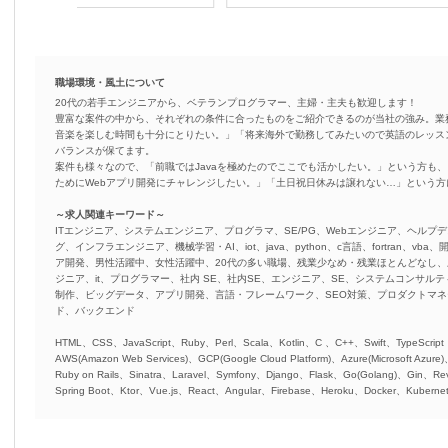
職場環境・風土について
20代の若手エンジニアから、ベテランプログラマー、主婦・主夫も歓迎します！
豊富な案件の中から、それぞれの条件に合ったものをご紹介できるのが当社の強み。業
音楽を楽しむ時間も十分にとりたい。」「将来海外で勤務してみたいので英語のレッス
バランスが保てます。
案件も様々なので、「前職ではJavaを極めたのでここでも活かしたい。」という方も、
ためにWebアプリ開発にチャレンジしたい。」「土日祝日休みは譲れない…」という
～求人関連キーワード～
ITエンジニア、システムエンジニア、プログラマ、SE/PG、Webエンジニア、ヘルプデ
グ、インフラエンジニア、機械学習・AI、iot、java、python、c言語、fortran、v
ア開発、男性活躍中、女性活躍中、20代の多い職場、残業少なめ・残業ほとんどなし
ジニア、it、プログラマー、社内 SE、社内SE、エンジニア、SE、システムコンサルティ
制作、ビッグデータ、アプリ開発、言語・フレームワーク、SEO対策、プロダクトマ
ド、バックエンド
HTML、CSS、JavaScript、Ruby、Perl、Scala、Kotlin、C 、C++、Swift、TypeScript
AWS(Amazon Web Services)、GCP(Google Cloud Platform)、Azure(Microsoft Azure
Ruby on Rails、Sinatra、Laravel、Symfony、Django、Flask、Go(Golang)、Gin、Rev
Spring Boot、Ktor、Vue.js、React、Angular、Firebase、Heroku、Docker、Kubernet