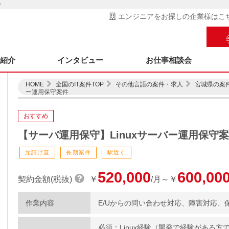
件
エンジニアをお探しの企業様はこ
ス紹介
インタビュー
お仕事相談会
HOME
全国のIT案件TOP
その他言語の案件・求人
宮城県の案
ー運用保守案件
おすすめ
【サーバ運用保守】Linuxサーバー運用保守
元請け直
長期案件
駅近く
520,000
600,00
契約金額(税抜)
￥
/月～￥
作業内容
E/Uからの問い合わせ対応、障害対応、
必須：Linux経験（開発で経験がある方