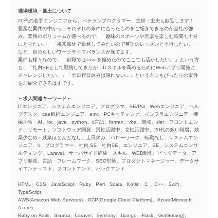
職場環境・風土について
20代の若手エンジニアから、ベテランプログラマー、主婦・主夫も歓迎します！
豊富な案件の中から、それぞれの条件に合ったものをご紹介できるのが当社の強
み。業務のボリュームが選べるので、「趣味のスポーツや音楽を楽しむ時間も十分
にとりたい。」「将来海外で勤務してみたいので英語のレッスンと平行したい。」
など、自分らしいワークライフバランスが保てます。
案件も様々なので、「前職ではJavaを極めたのでここでも活かしたい。」という方
も、「社内SEとして勤務してきたが、ITスキルを高めるためにWebアプリ開発に
チャレンジしたい。」「土日祝日休みは譲れない…」という方にもぴったりの案件
をご紹介できるはずです。
～求人関連キーワード～
ITエンジニア、システムエンジニア、プログラマ、SE/PG、Webエンジニア、ヘル
プデスク、cae解析エンジニア、emc、PCキッティング、インフラエンジニア、機
械学習・AI、iot、java、python、c言語、fortran、vba、開発、sler、フロントエン
ド、リモート、ソフトウェア開発、男性活躍中、女性活躍中、20代の多い職場、残
業少なめ・残業ほとんどなし、土日休み、ハローワーク、転勤なし、システムエン
ジニア、it、プログラマー、社内 SE、社内SE、エンジニア、SE、システムコンサ
ルティング、Laravel、サーバサイド経験・スキル、WEB制作、ビッグデータ、ア
プリ開発、言語・フレームワーク、SEO対策、プロダクトマネージャー、データサ
イエンティスト、フロントエンド、バックエンド
HTML、CSS、JavaScript、Ruby、Perl、Scala、Kotlin、C 、C++、Swift、
TypeScript
AWS(Amazon Web Services)、GCP(Google Cloud Platform)、Azure(Microsoft
Azure)、
Ruby on Rails、Sinatra、Laravel、Symfony、Django、Flask、Go(Golang)、