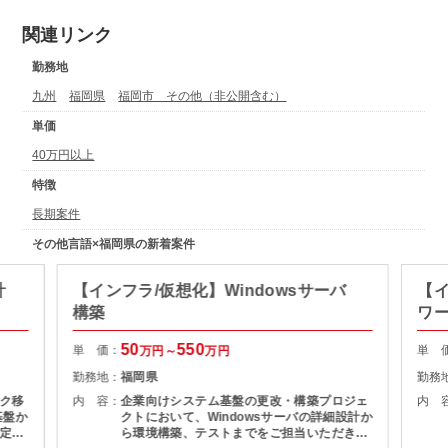
関連リンク
勤務地
九州
福岡県
福岡市 その他（非公開含む）
単価
40万円以上
特徴
長期案件
その他言語×福岡県の新着案件
計
【インフラ/仮想化】Windowsサーバ
【
構築
ワ
50
550
単 価：
単 
万円～
万円
勤務地：
福岡県
勤務
ク移
内 容：
企業向けシステム基盤の更改・構築プロジェ
内 
基盤か
クトにおいて、Windowsサーバの詳細設計か
定、
ら環境構築、テストまでをご担当いただきま