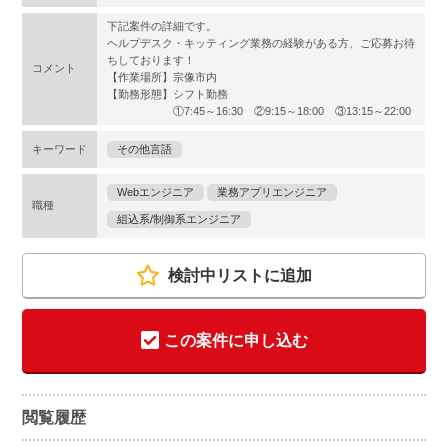
下記案件の詳細です。
ヘルプデスク・キッティング業務の経験がある方、ご応募お待
ちしております！
コメント
【作業場所】宗像市内
【勤務形態】シフト勤務
①7:45～16:30 ②9:15～18:00 ③13:15～22:00
キーワード
その他言語
Webエンジニア
業務アプリエンジニア
職種
組込系/制御系エンジニア
検討中リストに追加
この案件に申し込む
閲覧履歴