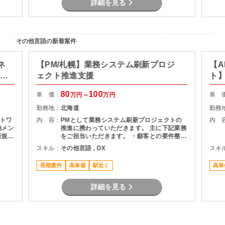
詳細を見る
その他言語の新着案件
ネ
【PM/札幌】業務システム刷新プロジ
【A
ト推
ェクト推進支援
ト
80
100
単 価：
単 
万円～
万円
勤務地：
北海道
勤務
トワ
内 容：
PMとして業務システム刷新プロジェクトの
内 
働メン
推進に携わっていただきます。 主に下記業務
新規基
をご担当いただきます。 ・顧客との要件整
フェ
理・課題整理 ・プロジェクト計画の策定およ
スキル：
その他言語 , DX
スキ
、移行
び進捗管理 ・開発チームとの調整およびマネ
に推
ジメント ・品質、課題、リスク管理 ・関係
長期案件
高単価
駅近く
高単
者向け資料作成および各種報告 ・要件定義か
らリリースまでの推進支援
詳細を見る