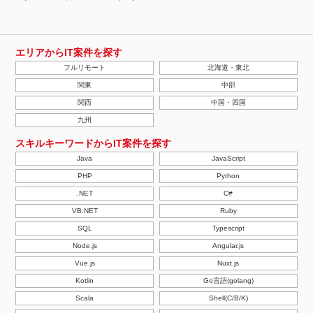
エリアからIT案件を探す
フルリモート
北海道・東北
関東
中部
関西
中国・四国
九州
スキルキーワードからIT案件を探す
Java
JavaScript
PHP
Python
.NET
C#
VB.NET
Ruby
SQL
Typescript
Node.js
Angular.js
Vue.js
Nuxt.js
Kotlin
Go言語(golang)
Scala
Shell(C/B/K)