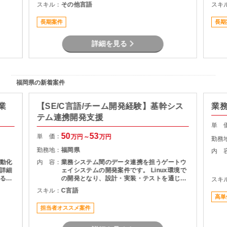
など
す。
スキル：
その他言語
スキ
ク領域
フラ
長期案件
長期
ポジ
詳細を見る
福岡県の新着案件
業
【SE/C言語/チーム開発経験】基幹シス
業
テム連携開発支援
単 
50
53
単 価：
万円～
万円
勤務
勤務地：
福岡県
内 
動化
内 容：
業務システム間のデータ連携を担うゲートウ
詳細
ェイシステムの開発案件です。 Linux環境で
るこ
の開発となり、設計・実装・テストを通じて
スキ
積み
システムの安定稼働を支える役割を担当いた
スキル：
C言語
とし
だきます。 長期案件のため、腰を据えて開発
高単
に携わりたい方におすすめです。
担当者オススメ案件