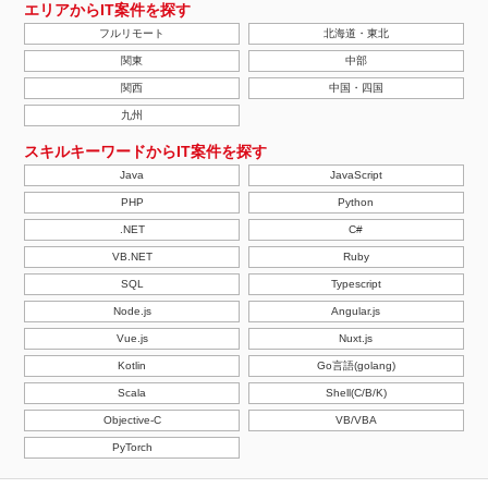
エリアからIT案件を探す
フルリモート
北海道・東北
関東
中部
関西
中国・四国
九州
スキルキーワードからIT案件を探す
Java
JavaScript
PHP
Python
.NET
C#
VB.NET
Ruby
SQL
Typescript
Node.js
Angular.js
Vue.js
Nuxt.js
Kotlin
Go言語(golang)
Scala
Shell(C/B/K)
Objective-C
VB/VBA
PyTorch