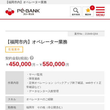
【福岡市内】オペレーター業務
0
案件No：21949-Q04
【福岡市内】オペレーター業務
長期案件
契約金額(税抜)
450,000
550,000
￥
/月～￥
/月
・サーバ監視
・障害連絡
作業内容
・定例オペレーション（バックアップ終了確認、webサイト正
常確認など）
・データセンター入館管理
スキル
オペレーターのご経験
勤務地
福岡市 その他（非公開含む）