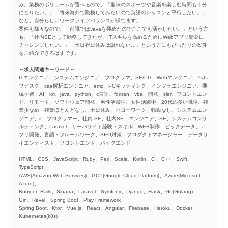
み。業務のボリュームが選べるので、「趣味のスポーツや音楽を楽しむ時間も十分
にとりたい。」「将来海外で勤務してみたいので英語のレッスンと平行したい。」
など、自分らしいワークライフバランスが保てます。
案件も様々なので、「前職ではJavaを極めたのでここでも活かしたい。」という方
も、「社内SEとして勤務してきたが、ITスキルを高めるためにWebアプリ開発に
チャレンジしたい。」「土日祝日休みは譲れない…」という方にもぴったりの案件
をご紹介できるはずです。
～求人関連キーワード～
ITエンジニア、システムエンジニア、プログラマ、SE/PG、Webエンジニア、ヘル
プデスク、cae解析エンジニア、emc、PCキッティング、インフラエンジニア、機
械学習・AI、iot、java、python、c言語、fortran、vba、開発、sler、フロントエン
ド、リモート、ソフトウェア開発、男性活躍中、女性活躍中、20代の多い職場、残
業少なめ・残業ほとんどなし、土日休み、ハローワーク、転勤なし、システムエン
ジニア、it、プログラマー、社内 SE、社内SE、エンジニア、SE、システムコンサ
ルティング、Laravel、サーバサイド経験・スキル、WEB制作、ビッグデータ、ア
プリ開発、言語・フレームワーク、SEO対策、プロダクトマネージャー、データサ
イエンティスト、フロントエンド、バックエンド
HTML、CSS、JavaScript、Ruby、Perl、Scala、Kotlin、C 、C++、Swift、
TypeScript
AWS(Amazon Web Services)、GCP(Google Cloud Platform)、Azure(Microsoft
Azure)、
Ruby on Rails、Sinatra、Laravel、Symfony、Django、Flask、Go(Golang)、
Gin、Revel、Spring Boot、Play Framework
Spring Boot、Ktor、Vue.js、React、Angular、Firebase、Heroku、Docker、
Kubernetes(k8s)