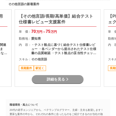
その他言語の新着案件
用
【その他言語/長期/高単価】結合テスト
【P
仕様書レビュー支援案件
ェ
70
75
単 価：
単 
万円～
万円
勤務地：
愛知県
勤務
関連
内 容：
・テスト観点に基づく結合テスト仕様書レビ
内 
ま
ュー ・各ベンダーから提出されたテスト仕様
となる
書の品質確認 ・テスト観点の妥当性チェック
・指摘事項の整理およびレビュー結果のフィ
スキル：
その他言語
スキ
作成
ードバック ・プロジェクト関係者との調整・
コミュニケーション
長期案件
駅近く
長期
詳細を見る
職場環境・風土について
20代の若手エンジニアから、ベテランプログラマー、主婦・主夫も歓迎します！
豊富な案件の中から、それぞれの条件に合ったものをご紹介できるのが当社の強