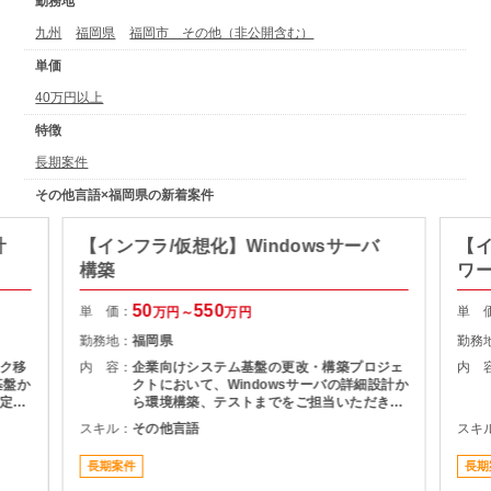
勤務地
九州
福岡県
福岡市 その他（非公開含む）
単価
40万円以上
特徴
長期案件
その他言語×福岡県の新着案件
計
【インフラ/仮想化】Windowsサーバ
【
構築
ワ
50
550
単 価：
単 
万円～
万円
勤務地：
福岡県
勤務
ク移
内 容：
企業向けシステム基盤の更改・構築プロジェ
内 
基盤か
クトにおいて、Windowsサーバの詳細設計か
定、
ら環境構築、テストまでをご担当いただきま
など
す。
スキル：
その他言語
スキ
ク領域
フラ
長期案件
長期
ポジ