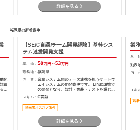
詳細を見る
福岡県の新着案件
業
【SE/C言語/チーム開発経験】基幹シス
業
テム連携開発支援
単 
50
53
単 価：
万円～
万円
勤務
勤務地：
福岡県
内 
動化
内 容：
業務システム間のデータ連携を担うゲートウ
詳細
ェイシステムの開発案件です。 Linux環境で
るこ
の開発となり、設計・実装・テストを通じて
スキ
積み
システムの安定稼働を支える役割を担当いた
スキル：
C言語
とし
だきます。 長期案件のため、腰を据えて開発
高単
に携わりたい方におすすめです。
担当者オススメ案件
詳細を見る