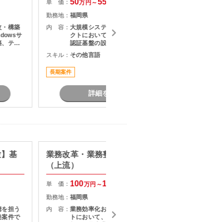
50
55
単 価：
単 価：
万円～
万円
勤務地：
福岡県
勤務地：
改・構築
内 容：
大規模システム基盤の構築プロジェ
内 容：
dowsサ
クトにおいて、ネットワークおよび
築、テス
認証基盤の設計・構築業務をご担当
す。
いただきます。 ネットワーク領域・
スキル：
その他言語
スキル：
Microsoft基盤領域の両ポジションで
募集しており、インフラエンジニア
長期案件
長期案件
としてさらなるスキルアップを目指
す方におすすめです。
詳細を見る
験】基
業務改革・業務整理支援案件
【SE/
（上流）
験】モ
改善支
100
150
単 価：
単 価：
万円～
万円
勤務地：
福岡県
勤務地：
携を担う
内 容：
業務効率化およびDX推進プロジェク
内 容：
発案件で
トにおいて、現行業務の可視化・分