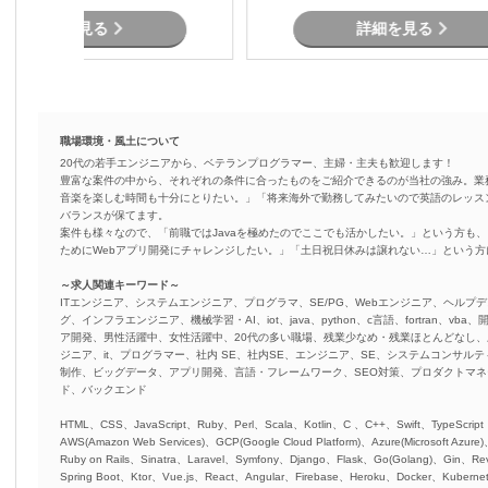
など
詳細を見る
詳細を見る
職場環境・風土について
20代の若手エンジニアから、ベテランプログラマー、主婦・主夫も歓迎します！
豊富な案件の中から、それぞれの条件に合ったものをご紹介できるのが当社の強み。業
音楽を楽しむ時間も十分にとりたい。」「将来海外で勤務してみたいので英語のレッス
バランスが保てます。
案件も様々なので、「前職ではJavaを極めたのでここでも活かしたい。」という方も、
ためにWebアプリ開発にチャレンジしたい。」「土日祝日休みは譲れない…」という
～求人関連キーワード～
ITエンジニア、システムエンジニア、プログラマ、SE/PG、Webエンジニア、ヘルプデ
グ、インフラエンジニア、機械学習・AI、iot、java、python、c言語、fortran、v
ア開発、男性活躍中、女性活躍中、20代の多い職場、残業少なめ・残業ほとんどなし
ジニア、it、プログラマー、社内 SE、社内SE、エンジニア、SE、システムコンサルティ
制作、ビッグデータ、アプリ開発、言語・フレームワーク、SEO対策、プロダクトマ
ド、バックエンド
HTML、CSS、JavaScript、Ruby、Perl、Scala、Kotlin、C 、C++、Swift、TypeScript
AWS(Amazon Web Services)、GCP(Google Cloud Platform)、Azure(Microsoft Azure
Ruby on Rails、Sinatra、Laravel、Symfony、Django、Flask、Go(Golang)、Gin、Rev
Spring Boot、Ktor、Vue.js、React、Angular、Firebase、Heroku、Docker、Kubernet