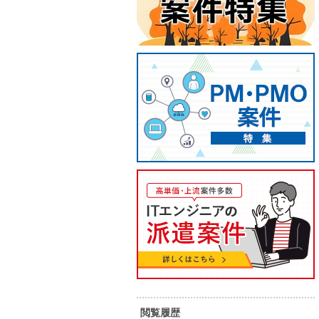
【L基盤構築】クラウド・インフ
【NW
ラ設計構築支援（長期）
行・設
閲覧履歴