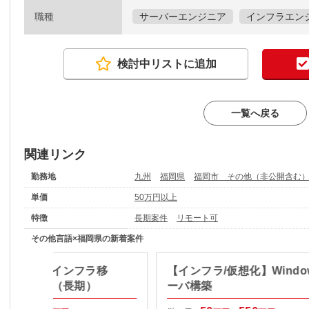
職種
サーバーエンジニア
インフラエン
検討中リストに追加
一覧へ戻る
関連リンク
勤務地
九州
福岡県
福岡市 その他（非公開含む
単価
50万円以上
特徴
長期案件
リモート可
その他言語×福岡県の新着案件
/仮想基盤】インフラ移
【インフラ/仮想化】Windo
計構築支援（長期）
ーバ構築