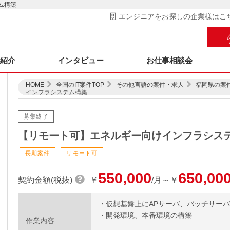
ム構築
エンジニアをお探しの企業様はこ
ス紹介
インタビュー
お仕事相談会
HOME
全国のIT案件TOP
その他言語の案件・求人
福岡県の案
インフラシステム構築
募集終了
【リモート可】エネルギー向けインフラシス
長期案件
リモート可
550,000
650,00
契約金額(税抜)
￥
/月～￥
・仮想基盤上にAPサーバ、バッチサーバ
・開発環境、本番環境の構築
作業内容