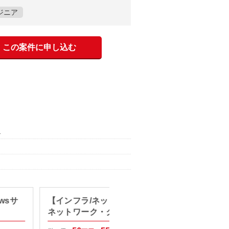
ジニア
この案件に申し込む
）
wsサ
【インフラ/ネットワーク設計】
【SE/
ネットワーク・クラウド基盤設
システ
計