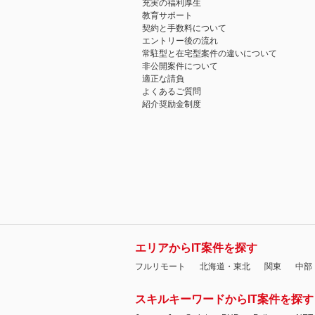
充実の福利厚生
教育サポート
契約と手数料について
エントリー後の流れ
常駐型と在宅型案件の違いについて
非公開案件について
適正な請負
よくあるご質問
紹介奨励金制度
エリアからIT案件を探す
フルリモート
北海道・東北
関東
中部
スキルキーワードからIT案件を探す