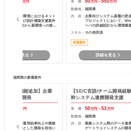
80
100
50
550
単 価：
万円～
万円
万円～
万円
福岡県
勤務地：
福岡県
大規模仮想基盤環境におけるネット
内 容：
企業向けシステム基盤の更
ワーク移行および設計構築支援案件
プロジェクトにおいて、Win
です。 既存基盤から新環境への移行
ーバの詳細設計から環境構
に向けて、移行計画策定、各部門と
トまでをご担当いただきま
その他言語
スキル：
その他言語
の調整、通信テスト、移行対応など
を実施いただきます。 仮想ネットワ
長期案件
ーク領域の構築、各種テスト計画立
案など、インフラ上流から実作業ま
で幅広く担当いただくポジションで
詳細を見る
詳細を見る
す。
福岡県の新着案件
C#/改修・機能追加】企業
【SE/C言語/チーム開発経
務システム開発
幹システム連携開発支援
50
55
50
53
単 価：
万円～
万円
万円～
万円
福岡県
勤務地：
福岡県
既存システムの運用効率向上や業務
内 容：
業務システム間のデータ連
の自動化を目的とした開発を担当い
ゲートウェイシステムの開