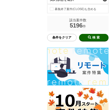
募集終了案件(CLOSE)も含める
該当案件数
5196
件
条件をクリア
検 索