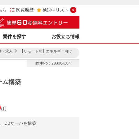
閲覧履歴
ちら
検討中リスト
0
案件を探す
お役立ち情報
件・求人
【リモート可】エネルギー向け
案件No：23336-Q04
テム構築
0
/月
、DBサーバを構築