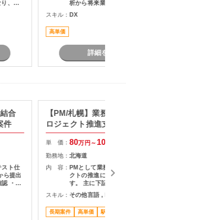
析から将来業務プロセスの検討まで
システム
をご担当いただきます。 業務整理、
スキル：
DX
スキル：
K
担当いた
現状分析、課題抽出、改善施策立案
を中心に業務改革を主導できる上流
高単価
担当者オ
おすすめ
人材を募集しています。
ます。
詳細を見る
】結合
【PM/札幌】業務システム刷新プ
【AI N
案件
ロジェクト推進支援
タント
80
100
単 価：
単 価：
万円～
万円
勤務地：
北海道
勤務地：
テスト仕
内 容：
PMとして業務システム刷新プロジェ
内 容：
から提出
クトの推進に携わっていただきま
認 ・テ
す。 主に下記業務をご担当いただき
・指摘事
ます。 ・顧客との要件整理・課題整
スキル：
その他言語 , DX
スキル：
果のフィ
理 ・プロジェクト計画の策定および
関係者と
進捗管理 ・開発チームとの調整およ
長期案件
高単価
駅近く
高単価
ン
びマネジメント ・品質、課題、リス