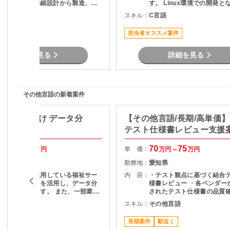
ただきます。詳細設計から製造、テ
す。 Linux環境での開発となり、設
ストまで一貫して携わることができ
計・実装・テストを通じて
C#
スキル：
C言語
るため、開発工程全体の経験を積み
の安定稼働を支える役割を
たい方におすすめです。長期参画を
だきます。 長期案件のため、腰を据
担当者オススメ案件
前提とした安定した案件です。
えて開発に携わりたい方に
です。
詳細を見る
詳細を見る
その他言語の新着案件
】自治体向け データ分
【その他言語/長期/高単価
用支援
テスト仕様書レビュー支援
40
50
70
75
単 価：
万円～
万円
万円～
万円
山口県
勤務地：
愛知県
地方自治体が運用している福祉サー
内 容：
・テスト観点に基づく結合
ビス関連データを活用し、データ分
様書レビュー ・各ベンダー
析を担当頂きます。 また、一部業務
されたテスト仕様書の品質確
の運用支援も担当となる可能性があ
スト観点の妥当性チェック 
その他言語
スキル：
その他言語
す。 担当頂く業務内容として デ
項の整理およびレビュー結
ータの抽出・集計・分析 統計資料の
ードバック ・プロジェクト
長期案件
駅近く
作成 問い合わせ対応 マニュアル作成
の調整・コミュニケーショ