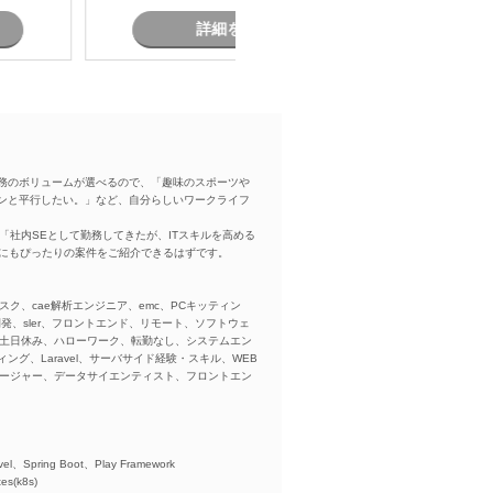
ク管理 ・関係者向け資料作成および
各種報告 ・要件定義からリリースま
詳細を見る
での推進支援
務のボリュームが選べるので、「趣味のスポーツや
ンと平行したい。」など、自分らしいワークライフ
「社内SEとして勤務してきたが、ITスキルを高める
方にもぴったりの案件をご紹介できるはずです。
スク、cae解析エンジニア、emc、PCキッティン
ba、開発、sler、フロントエンド、リモート、ソフトウェ
、土日休み、ハローワーク、転勤なし、システムエン
ング、Laravel、サーバサイド経験・スキル、WEB
ネージャー、データサイエンティスト、フロントエン
)、
el、Spring Boot、Play Framework
es(k8s)