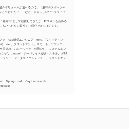
務のボリュームが選べるので、「趣味のスポーツや
ンと平行したい。」など、自分らしいワークライフ
「社内SEとして勤務してきたが、ITスキルを高める
方にもぴったりの案件をご紹介できるはずです。
スク、cae解析エンジニア、emc、PCキッティン
ba、開発、sler、フロントエンド、リモート、ソフトウェ
、土日休み、ハローワーク、転勤なし、システムエン
ング、Laravel、サーバサイド経験・スキル、WEB
ネージャー、データサイエンティスト、フロントエン
)、
el、Spring Boot、Play Framework
es(k8s)