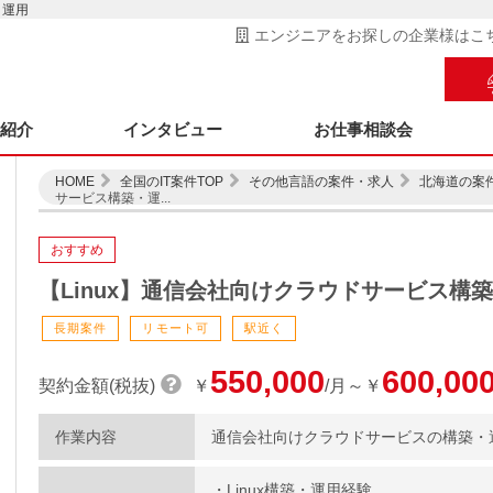
・運用
エンジニアをお探しの企業様はこ
ス紹介
インタビュー
お仕事相談会
HOME
全国のIT案件TOP
その他言語の案件・求人
北海道の案
サービス構築・運...
おすすめ
【Linux】通信会社向けクラウドサービス構
長期案件
リモート可
駅近く
550,000
600,00
契約金額(税抜)
￥
/月～￥
作業内容
通信会社向けクラウドサービスの構築・
・Linux構築・運用経験