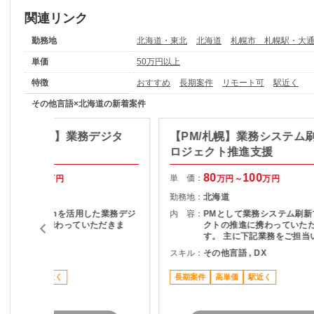
関連リンク
勤務地
北海道・東北
北海道
札幌市 札幌駅・大
単価
50万円以上
特徴
おすすめ
長期案件
リモート可
駅近く
その他言語×北海道の新着案件
erPlatform】業務デジタ
【PM/札幌】業務システム
進支援
ロジェクト推進支援
74
84
80
100
単 価：
万円～
万円
万円～
万円
北海道
勤務地：
北海道
PowerPlatformを活用した業務デジ
内 容：
PMとして業務システム刷新
タル化推進に携わっていただきま
クトの推進に携わっていた
す。
す。 主に下記業務をご担当
ます。 ・顧客との要件整理
その他言語
スキル：
その他言語 , DX
理 ・プロジェクト計画の策
進捗管理 ・開発チームとの
高単価
駅近く
長期案件
高単価
駅近く
びマネジメント ・品質、課
ク管理 ・関係者向け資料作
各種報告 ・要件定義からリ