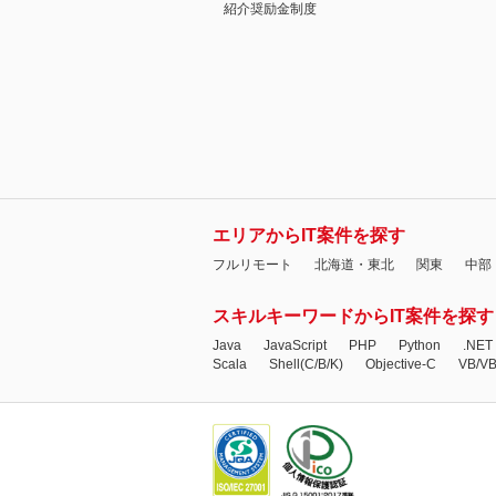
紹介奨励金制度
エリアからIT案件を探す
フルリモート
北海道・東北
関東
中部
スキルキーワードからIT案件を探す
Java
JavaScript
PHP
Python
.NET
Scala
Shell(C/B/K)
Objective-C
VB/V