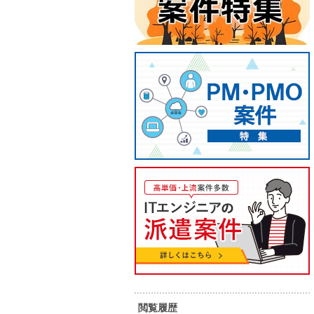
【LLM】生成AI活用開発
【Pow
ル化推
80
90
単 価：
万円～
万円
単 価：
勤務地：
北海道
勤務地：
内 容：
LLMを用いた開発案件にて、要件定
義～テストまでご担当いただきま
内 容：
す。
スキル：
その他言語
スキル：
長期案件
高単価
最新技術
リモート可
駅近く
長期案件
閲覧履歴