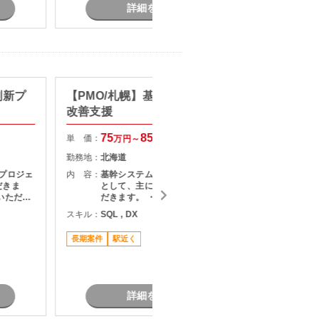
詳細を見る
刷新プ
【PMO/札幌】基幹システム運用
【Jav
改善支援
テム開
75
85
単 価：
単 価：
万円～
万円
勤務地：
北海道
勤務地：
プロジェ
内 容：
基幹システムの運用改善支援のPMO
内 容：
だきま
として、主に下記業務をご担当いた
いただき
だきます。 ・業務課題の整理および
・課題整
改善推進 ・開発チームとの連携・調
スキル：
SQL , DX
スキル：
J
定および
整対応 ・システムに関する問い合わ
S
調整およ
せ対応 ・設計書確認および影響範囲
長期案件
駅近く
題、リス
の調査 ・利用部門との要件整理・各
長期案件
成および
種調整
リースま
詳細を見る