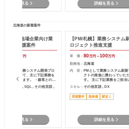
での推進支援
詳細を見る
詳細を見る
北海道の新着案件
SE/札幌】地場企業向け業
【PM/札幌】業務システム
テム改善支援案件
ロジェクト推進支援
65
75
80
100
単 価：
万円～
万円
万円～
万円
北海道
勤務地：
北海道
地場企業向け業務システム開発プロ
内 容：
PMとして業務システム刷新
ジェクトにおいて、主に下記業務を
クトの推進に携わっていた
ご担当いただきます。 ・顧客との業
す。 主に下記業務をご担当
務ヒアリング、課題整理 ・要件定義
ます。 ・顧客との要件整理
ava , Python , SQL , その他言語 ,
スキル：
その他言語 , DX
および要求整理 ・基本設計・詳細設
理 ・プロジェクト計画の策
X , BI
計対応 ・開発チームとの仕様調整お
進捗管理 ・開発チームとの
長期案件
高単価
駅近く
よび進行管理 ・業務改善に向けた提
びマネジメント ・品質、課
駅近く
案およびドキュメント作成
ク管理 ・関係者向け資料作
各種報告 ・要件定義からリ
での推進支援
詳細を見る
詳細を見る