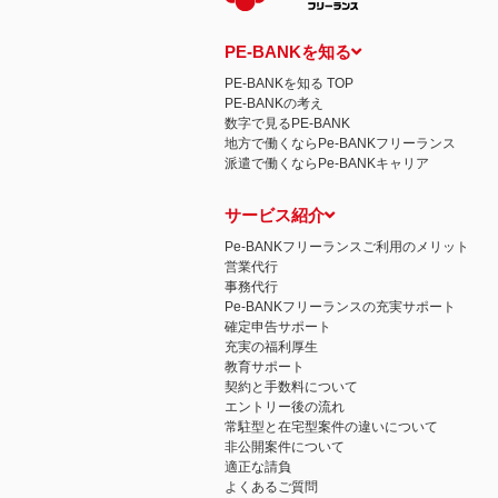
PE-BANKを知る
PE-BANKを知る TOP
PE-BANKの考え
数字で見るPE-BANK
地方で働くならPe-BANKフリーランス
派遣で働くならPe-BANKキャリア
サービス紹介
Pe-BANKフリーランスご利用のメリット
営業代行
事務代行
Pe-BANKフリーランスの充実サポート
確定申告サポート
充実の福利厚生
教育サポート
契約と手数料について
エントリー後の流れ
常駐型と在宅型案件の違いについて
非公開案件について
適正な請負
よくあるご質問