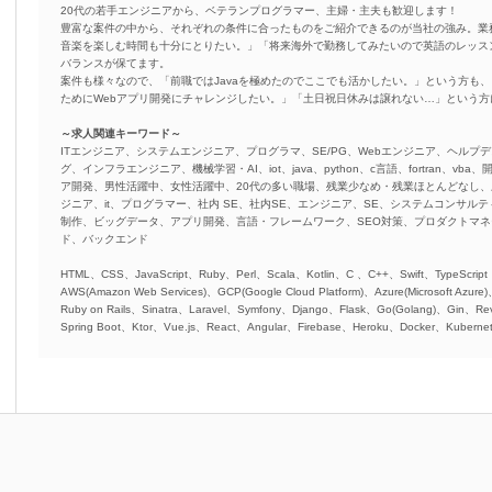
20代の若手エンジニアから、ベテランプログラマー、主婦・主夫も歓迎します！
豊富な案件の中から、それぞれの条件に合ったものをご紹介できるのが当社の強み。業
音楽を楽しむ時間も十分にとりたい。」「将来海外で勤務してみたいので英語のレッス
バランスが保てます。
案件も様々なので、「前職ではJavaを極めたのでここでも活かしたい。」という方も、
ためにWebアプリ開発にチャレンジしたい。」「土日祝日休みは譲れない…」という
～求人関連キーワード～
ITエンジニア、システムエンジニア、プログラマ、SE/PG、Webエンジニア、ヘルプデ
グ、インフラエンジニア、機械学習・AI、iot、java、python、c言語、fortran、v
ア開発、男性活躍中、女性活躍中、20代の多い職場、残業少なめ・残業ほとんどなし
ジニア、it、プログラマー、社内 SE、社内SE、エンジニア、SE、システムコンサルティ
制作、ビッグデータ、アプリ開発、言語・フレームワーク、SEO対策、プロダクトマ
ド、バックエンド
HTML、CSS、JavaScript、Ruby、Perl、Scala、Kotlin、C 、C++、Swift、TypeScript
AWS(Amazon Web Services)、GCP(Google Cloud Platform)、Azure(Microsoft Azure
Ruby on Rails、Sinatra、Laravel、Symfony、Django、Flask、Go(Golang)、Gin、Rev
Spring Boot、Ktor、Vue.js、React、Angular、Firebase、Heroku、Docker、Kubernet