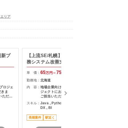
通エリア
刷新プ
【上流SE/札幌】地場企業向け業
【ERP
務システム改善支援案件
用可】
更改
65
75
単 価：
単 価：
万円～
万円
勤務地：
北海道
勤務地：
プロジェ
内 容：
地場企業向け業務システム開発プロ
内 容：
だきま
ジェクトにおいて、主に下記業務を
いただき
ご担当いただきます。 ・顧客との業
・課題整
務ヒアリング、課題整理 ・要件定義
スキル：
Java , Python , SQL , その他言語 ,
スキル：
S
定および
および要求整理 ・基本設計・詳細設
DX , BI
調整およ
計対応 ・開発チームとの仕様調整お
長期案件
題、リス
よび進行管理 ・業務改善に向けた提
長期案件
駅近く
成および
案およびドキュメント作成
リースま