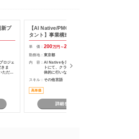
刷新プ
【AI Native/PMO/戦略コンサル
【セキ
タント】事業構造改革コンサル
キュリ
200
250
単 価：
単 価：
万円～
万円
勤務地：
東京都
勤務地：
プロジェ
内 容：
AI Nativeを活用した改革プロジェク
内 容：
だきま
トにて、クライアントとの折衝を主
いただき
体的に行いながら、社内外の関係者
・課題整
をリードし、論点設計・課題構造化
スキル：
その他言語
スキル：
定および
を通じてタスクや意思決定を推進い
調整およ
ただくPMO／戦略コンサルタントポ
高単価
リモート
題、リス
ジションです。
成および
リースま
詳細を見る