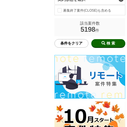
募集終了案件(CLOSE)も含める
該当案件数
5198
件
条件をクリア
検 索