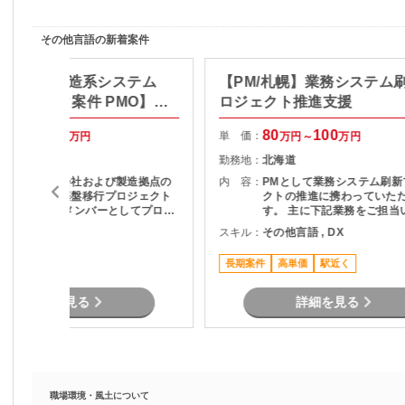
その他言語の新着案件
ート有：製造系システム
【PM/札幌】業務システム
ネットワーク案件 PMO】プ
ロジェクト推進支援
クト推進
85
100
80
100
単 価：
万円～
万円
万円～
万円
東京都
勤務地：
北海道
全国グループ会社および製造拠点の
内 容：
PMとして業務システム刷新
ネットワーク基盤移行プロジェクト
クトの推進に携わっていた
でPMO兼実働メンバーとしてプロジ
す。 主に下記業務をご担当
ェクト推進担当。。 新規基盤は構築
ます。 ・顧客との要件整理
その他言語
スキル：
その他言語 , DX
済み、各社・各拠点の移行推進フェ
理 ・プロジェクト計画の策
ーズ担当。 関係者との調整、課題管
進捗管理 ・開発チームとの
可
長期案件
高単価
駅近く
理、移行計画推進および 各種実務対
びマネジメント ・品質、課
応を主体的に推進。
ク管理 ・関係者向け資料作
各種報告 ・要件定義からリ
詳細を見る
詳細を見る
での推進支援
職場環境・風土について