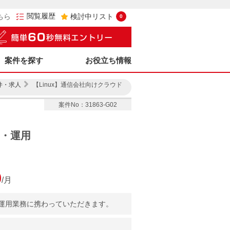
閲覧履歴
ちら
検討中リスト
0
案件を探す
お役立ち情報
件・求人
【Linux】通信会社向けクラウド
案件No：31863-G02
築・運用
0
/月
運用業務に携わっていただきます。