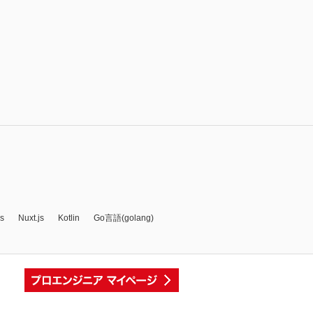
js
Nuxt.js
Kotlin
Go言語(golang)