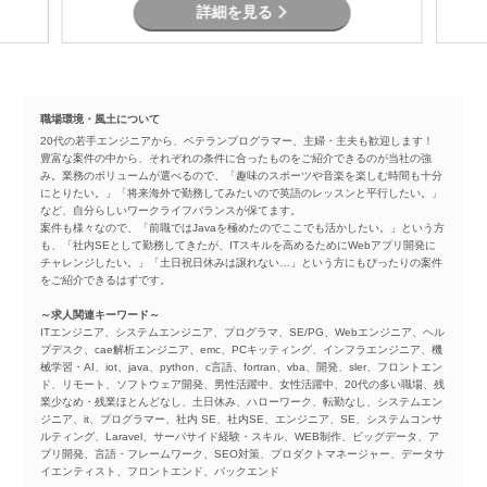
詳細を見る
職場環境・風土について
20代の若手エンジニアから、ベテランプログラマー、主婦・主夫も歓迎します！
豊富な案件の中から、それぞれの条件に合ったものをご紹介できるのが当社の強
み。業務のボリュームが選べるので、「趣味のスポーツや音楽を楽しむ時間も十分
にとりたい。」「将来海外で勤務してみたいので英語のレッスンと平行したい。」
など、自分らしいワークライフバランスが保てます。
案件も様々なので、「前職ではJavaを極めたのでここでも活かしたい。」という方
も、「社内SEとして勤務してきたが、ITスキルを高めるためにWebアプリ開発に
チャレンジしたい。」「土日祝日休みは譲れない…」という方にもぴったりの案件
をご紹介できるはずです。
～求人関連キーワード～
ITエンジニア、システムエンジニア、プログラマ、SE/PG、Webエンジニア、ヘル
プデスク、cae解析エンジニア、emc、PCキッティング、インフラエンジニア、機
械学習・AI、iot、java、python、c言語、fortran、vba、開発、sler、フロントエン
ド、リモート、ソフトウェア開発、男性活躍中、女性活躍中、20代の多い職場、残
業少なめ・残業ほとんどなし、土日休み、ハローワーク、転勤なし、システムエン
ジニア、it、プログラマー、社内 SE、社内SE、エンジニア、SE、システムコンサ
ルティング、Laravel、サーバサイド経験・スキル、WEB制作、ビッグデータ、ア
プリ開発、言語・フレームワーク、SEO対策、プロダクトマネージャー、データサ
イエンティスト、フロントエンド、バックエンド