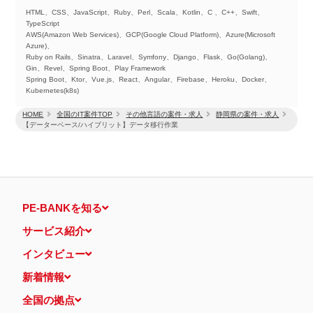
HTML、CSS、JavaScript、Ruby、Perl、Scala、Kotlin、C 、C++、Swift、
TypeScript
AWS(Amazon Web Services)、GCP(Google Cloud Platform)、Azure(Microsoft
Azure)、
Ruby on Rails、Sinatra、Laravel、Symfony、Django、Flask、Go(Golang)、
Gin、Revel、Spring Boot、Play Framework
Spring Boot、Ktor、Vue.js、React、Angular、Firebase、Heroku、Docker、
Kubernetes(k8s)
HOME
全国のIT案件TOP
その他言語の案件・求人
静岡県の案件・求人
【データーベース/ハイブリット】データ移行作業
PE-BANKを知る
サービス紹介
インタビュー
新着情報
全国の拠点