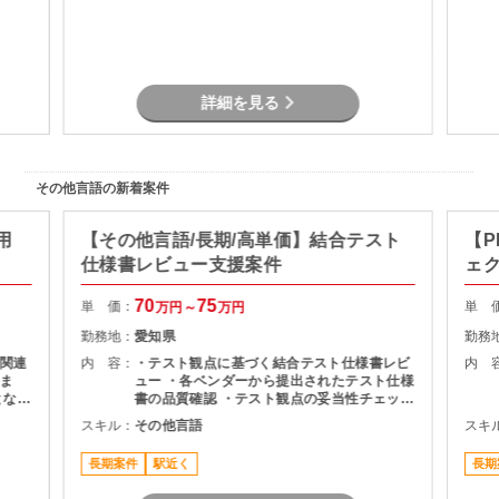
詳細を見る
その他言語の新着案件
用
【その他言語/長期/高単価】結合テスト
【P
仕様書レビュー支援案件
ェ
70
75
単 価：
単 
万円～
万円
勤務地：
愛知県
勤務
関連
内 容：
・テスト観点に基づく結合テスト仕様書レビ
内 
ま
ュー ・各ベンダーから提出されたテスト仕様
となる
書の品質確認 ・テスト観点の妥当性チェック
・指摘事項の整理およびレビュー結果のフィ
スキル：
その他言語
スキ
作成
ードバック ・プロジェクト関係者との調整・
コミュニケーション
長期案件
駅近く
長期