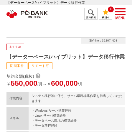
【データーベース/ハイブリット】データ移行作業
0
案件No：32207-N08
おすすめ
【データーベース/ハイブリット】データ移行作業
長期案件
リモート可
契約金額(税抜)
550,000
600,000
￥
/月～￥
/月
システム移行等に伴う、サーバ環境構築作業を担当していただ
作業内容
きます。
・Windows サーバ構築経験
・Linux サーバ構築経験
スキル
・データベース環境の構築経験
・データ移行経験