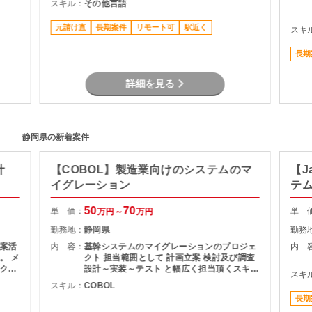
スキル：
その他言語
元請け直
長期案件
リモート可
駅近く
スキ
長期
詳細を見る
静岡県の新着案件
計
【COBOL】製造業向けのシステムのマ
【J
イグレーション
テ
50
70
単 価：
単 
万円～
万円
勤務地：
静岡県
勤務
案活
内 容：
基幹システムのマイグレーションのプロジェ
内 
 メ
クト 担当範囲として 計画立案 検討及び調査
クや
設計～実装～テスト と幅広く担当頂くスキル
スキ
書作
を求められています。 業務側の別部門と連携
スキル：
COBOL
領域
と取りながら推進するため、業務的な知識は
長期
不問です。