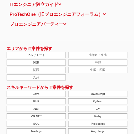
ITエンジニア独立ガイド
ProTechOne（旧プロエンジニアフォーラム）
プロエンジニアパーティー
エリアからIT案件を探す
フルリモート
北海道・東北
関東
中部
関西
中国・四国
九州
スキルキーワードからIT案件を探す
Java
JavaScript
PHP
Python
.NET
C#
VB.NET
Ruby
SQL
Typescript
Node.js
Angular.js