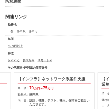
閲覧履歴
関連リンク
勤務地
中部
静岡県
静岡市
単価
50万円以上
特徴
おすすめ
長期案件
リモート可
その他言語×静岡県の新着案件
【インフラ】ネットワーク系案件支援
【
業
70
75
単 価：
万円～
万円
単 
勤務地：
静岡県
勤務
内 容：
設計、構築、テスト、導入、保守をご担当い
ただきます。
内 