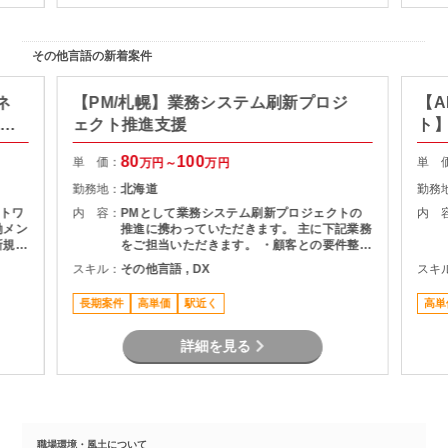
その他言語の新着案件
ネ
【PM/札幌】業務システム刷新プロジ
【A
ト推
ェクト推進支援
ト
80
100
単 価：
単 
万円～
万円
勤務地：
北海道
勤務
トワ
内 容：
PMとして業務システム刷新プロジェクトの
内 
働メン
推進に携わっていただきます。 主に下記業務
新規基
をご担当いただきます。 ・顧客との要件整
フェ
理・課題整理 ・プロジェクト計画の策定およ
スキル：
その他言語 , DX
スキ
、移行
び進捗管理 ・開発チームとの調整およびマネ
に推
ジメント ・品質、課題、リスク管理 ・関係
長期案件
高単価
駅近く
高単
者向け資料作成および各種報告 ・要件定義か
らリリースまでの推進支援
詳細を見る
職場環境・風土について