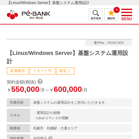
【Linux/Windows Server】基盤システム運用設計
0
案件No：35242-G02
【Linux/Windows Server】基盤システム運用設
計
長期案件
リモート可
駅近く
契約金額(税抜)
550,000
600,000
￥
/月～￥
/月
作業内容
基盤システムの運用設計をご担当いただきます。
・運用設計の経験
スキル
・Linuxコマンドの理解
勤務地
札幌市 札幌駅・大通エリア
契約形態
共同受注