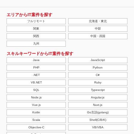
エリアからIT案件を探す
フルリモート
北海道・東北
関東
中部
関西
中国・四国
九州
スキルキーワードからIT案件を探す
Java
JavaScript
PHP
Python
.NET
C#
VB.NET
Ruby
SQL
Typescript
Node.js
Angular.js
Vue.js
Nuxt.js
Kotlin
Go言語(golang)
Scala
Shell(C/B/K)
Objective-C
VB/VBA