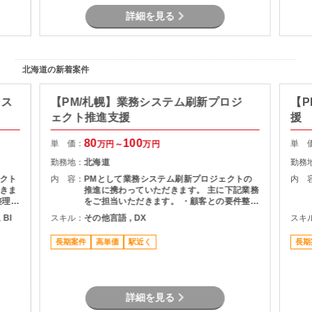
らリリースまでの推進支援
詳細を見る
北海道の新着案件
シス
【PM/札幌】業務システム刷新プロジ
【P
ェクト推進支援
援
80
100
単 価：
単 
万円～
万円
勤務地：
北海道
勤務
クト
内 容：
PMとして業務システム刷新プロジェクトの
内 
きま
推進に携わっていただきます。 主に下記業務
整理
をご担当いただきます。 ・顧客との要件整
・詳細
理・課題整理 ・プロジェクト計画の策定およ
 BI
スキル：
その他言語 , DX
スキ
よび進
び進捗管理 ・開発チームとの調整およびマネ
ドキュ
ジメント ・品質、課題、リスク管理 ・関係
長期案件
高単価
駅近く
長期
者向け資料作成および各種報告 ・要件定義か
らリリースまでの推進支援
詳細を見る