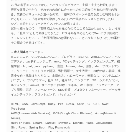
20代の若手エンジニアから、ベテランプログラマー、主婦・主夫も歓迎します！
豊富な案件の中から、それぞれの条件に合ったものをご紹介できるのが当社の強
み。業務のボリュームが選べるので、「趣味のスポーツや音楽を楽しむ時間も十分
にとりたい。」「将来海外で勤務してみたいので英語のレッスンと平行したい。」
など、自分らしいワークライフバランスが保てます。
案件も様々なので、「前職ではJavaを極めたのでここでも活かしたい。」という方
も、「社内SEとして勤務してきたが、ITスキルを高めるためにWebアプリ開発に
チャレンジしたい。」「土日祝日休みは譲れない…」という方にもぴったりの案件
をご紹介できるはずです。
～求人関連キーワード～
ITエンジニア、システムエンジニア、プログラマ、SE/PG、Webエンジニア、ヘル
プデスク、cae解析エンジニア、emc、PCキッティング、インフラエンジニア、機
械学習・AI、iot、java、python、c言語、fortran、vba、開発、sler、フロントエン
ド、リモート、ソフトウェア開発、男性活躍中、女性活躍中、20代の多い職場、残
業少なめ・残業ほとんどなし、土日休み、ハローワーク、転勤なし、システムエン
ジニア、it、プログラマー、社内 SE、社内SE、エンジニア、SE、システムコンサ
ルティング、Laravel、サーバサイド経験・スキル、WEB制作、ビッグデータ、ア
プリ開発、言語・フレームワーク、SEO対策、プロダクトマネージャー、データサ
イエンティスト、フロントエンド、バックエンド
HTML、CSS、JavaScript、Ruby、Perl、Scala、Kotlin、C 、C++、Swift、
TypeScript
AWS(Amazon Web Services)、GCP(Google Cloud Platform)、Azure(Microsoft
Azure)、
Ruby on Rails、Sinatra、Laravel、Symfony、Django、Flask、Go(Golang)、
Gin、Revel、Spring Boot、Play Framework