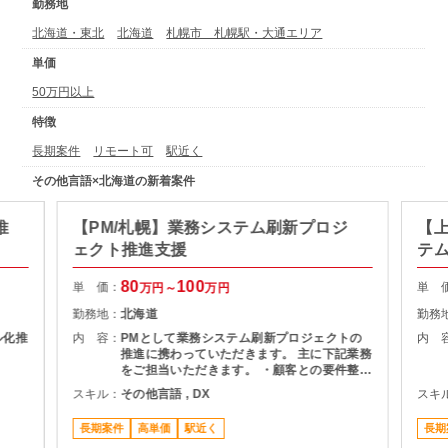
勤務地
北海道・東北
北海道
札幌市 札幌駅・大通エリア
単価
50万円以上
特徴
長期案件
リモート可
駅近く
その他言語×北海道の新着案件
推
【PM/札幌】業務システム刷新プロジ
【上
ェクト推進支援
テ
80
100
単 価：
単 
万円～
万円
勤務地：
北海道
勤務
ル化推
内 容：
PMとして業務システム刷新プロジェクトの
内 
推進に携わっていただきます。 主に下記業務
をご担当いただきます。 ・顧客との要件整
理・課題整理 ・プロジェクト計画の策定およ
スキル：
その他言語 , DX
スキ
び進捗管理 ・開発チームとの調整およびマネ
ジメント ・品質、課題、リスク管理 ・関係
長期案件
高単価
駅近く
長期
者向け資料作成および各種報告 ・要件定義か