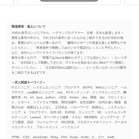
職場環境・風土について
20代の若手エンジニアから、ベテランプログラマー、主婦・主夫も歓迎します！
豊富な案件の中から、それぞれの条件に合ったものをご紹介できるのが当社の強
み。業務のボリュームが選べるので、「趣味のスポーツや音楽を楽しむ時間も十分
にとりたい。」「将来海外で勤務してみたいので英語のレッスンと平行したい。」
など、自分らしいワークライフバランスが保てます。
案件も様々なので、「前職ではJavaを極めたのでここでも活かしたい。」という方
も、「社内SEとして勤務してきたが、ITスキルを高めるためにWebアプリ開発に
チャレンジしたい。」「土日祝日休みは譲れない…」という方にもぴったりの案件
をご紹介できるはずです。
～求人関連キーワード～
ITエンジニア、システムエンジニア、プログラマ、SE/PG、Webエンジニア、ヘル
プデスク、cae解析エンジニア、emc、PCキッティング、インフラエンジニア、機
械学習・AI、iot、java、python、c言語、fortran、vba、開発、sler、フロントエン
ド、リモート、ソフトウェア開発、男性活躍中、女性活躍中、20代の多い職場、残
業少なめ・残業ほとんどなし、土日休み、ハローワーク、転勤なし、システムエン
ジニア、it、プログラマー、社内 SE、社内SE、エンジニア、SE、システムコンサ
ルティング、Laravel、サーバサイド経験・スキル、WEB制作、ビッグデータ、ア
プリ開発、言語・フレームワーク、SEO対策、プロダクトマネージャー、データサ
イエンティスト、フロントエンド、バックエンド
HTML、CSS、JavaScript、Ruby、Perl、Scala、Kotlin、C 、C++、Swift、