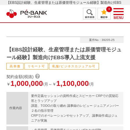
【EBS設計経験、生産管理または原価管理モジュール経験】製造向けEBS
導入上流支援
0
案件No：39205-25
【EBS設計経験、生産管理または原価管理モジュ
ール経験】製造向けEBS導入上流支援
高単価
リモート可
私服/ビジネスカジュアル可
契約金額(税抜)
1,000,000
1,100,000
￥
/月～￥
/月
要件定義セッションの資料作成とスピーカー CRPでの質疑応
答とラップアップ
課題、TODOの取り纏め 議事録のレビュー ジュニアメンバー
作業内容
２名の指示管理
CRPでのオペレーションやセットアップ、議事録作成はジュ
ニアが実施