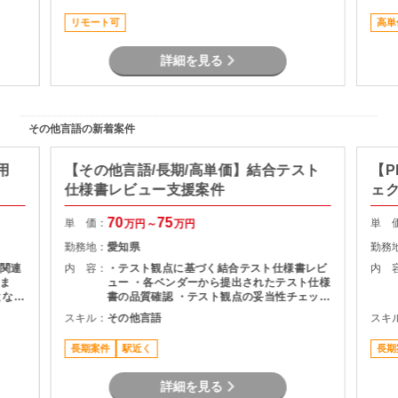
ーバの運用保守 ・拠点のネットワーク配備担
リモート可
高単
当
詳細を見る
その他言語の新着案件
用
【その他言語/長期/高単価】結合テスト
【P
仕様書レビュー支援案件
ェ
70
75
単 価：
単 
万円～
万円
勤務地：
愛知県
勤務
関連
内 容：
・テスト観点に基づく結合テスト仕様書レビ
内 
ま
ュー ・各ベンダーから提出されたテスト仕様
となる
書の品質確認 ・テスト観点の妥当性チェック
・指摘事項の整理およびレビュー結果のフィ
スキル：
その他言語
スキ
作成
ードバック ・プロジェクト関係者との調整・
コミュニケーション
長期案件
駅近く
長期
詳細を見る