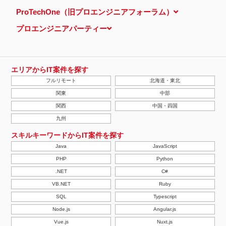
ProTechOne（旧プロエンジニアフォーラム）
プロエンジニアパーティー
エリアからIT案件を探す
フルリモート
北海道・東北
関東
中部
関西
中国・四国
九州
スキルキーワードからIT案件を探す
Java
JavaScript
PHP
Python
.NET
C#
VB.NET
Ruby
SQL
Typescript
Node.js
Angular.js
Vue.js
Nuxt.js