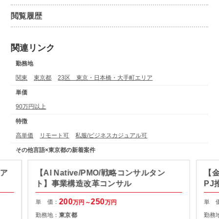
閲覧履歴
関連リンク
勤務地
関東
東京都
23区 東京・日本橋・大手町エリア
単価
90万円以上
特徴
高単価
リモート可
私服/ビジネスカジュアル可
その他言語×東京都の新着案件
ィア
【AI Native/PMO/戦略コンサルタン
【金
ト】事業構造改革コンサル
PJ
200
250
単 価：
単 
万円～
万円
勤務地：
東京都
勤務