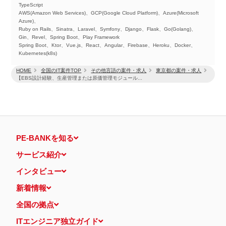
TypeScript
AWS(Amazon Web Services)、GCP(Google Cloud Platform)、Azure(Microsoft
Azure)、
Ruby on Rails、Sinatra、Laravel、Symfony、Django、Flask、Go(Golang)、
Gin、Revel、Spring Boot、Play Framework
Spring Boot、Ktor、Vue.js、React、Angular、Firebase、Heroku、Docker、
Kubernetes(k8s)
HOME
全国のIT案件TOP
その他言語の案件・求人
東京都の案件・求人
【EBS設計経験、生産管理または原価管理モジュール...
PE-BANKを知る
サービス紹介
インタビュー
新着情報
全国の拠点
ITエンジニア独立ガイド