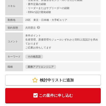
・生産管理、原価管理モジュールいずれかの経験
・要件定義の経験
スキル
・リーダーまたはサブリーダーの経験
・EBSの設計開発経験
勤務地
23区 東京・日本橋・大手町エリア
契約形態
共同受注
本件ポイント
生産管理、原価管理モジュールいずれかとEBS上流設計を求め
コメント
ております
ご応募お待ちしてます
キーワード
その他言語
職種
業務アプリエンジニア
検討中リストに追加
この案件に申し込む