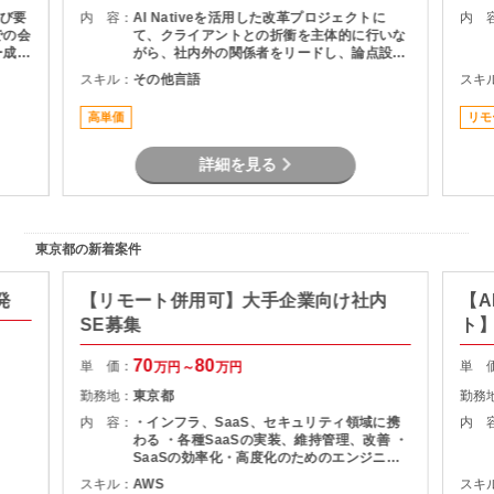
び要
内 容：
AI Nativeを活用した改革プロジェクトに
内 
での会
て、クライアントとの折衝を主体的に行いな
ー成果
がら、社内外の関係者をリードし、論点設
内容、
計・課題構造化を通じてタスクや意思決定を
スキル：
その他言語
スキ
範囲整
推進いただくPMO／戦略コンサルタントポジ
スク管
ションです。
高単価
リモ
・顧
整
詳細を見る
東京都の新着案件
発
【リモート併用可】大手企業向け社内
【A
SE募集
ト
70
80
単 価：
単 
万円～
万円
勤務地：
東京都
勤務
内 容：
・インフラ、SaaS、セキュリティ領域に携
内 
わる ・各種SaaSの実装、維持管理、改善 ・
SaaSの効率化・高度化のためのエンジニア
リング ・SaaSのシステム課題・障害に対す
スキル：
AWS
スキ
る対策の計画と実装 ・社内NWやオンプレサ