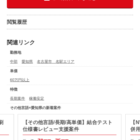
閲覧履歴
関連リンク
勤務地
中部
愛知県
名古屋市 名駅エリア
単価
60万円以上
特徴
長期案件
稼働安定
その他言語×愛知県の新着案件
刷
【その他言語/長期/高単価】結合テスト
【N
仕様書レビュー支援案件
併