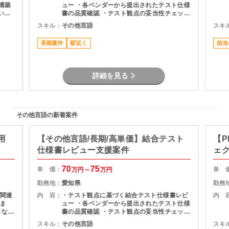
～構築
ュー ・各ベンダーから提出されたテスト仕様
いた
書の品質確認 ・テスト観点の妥当性チェック
・指摘事項の整理およびレビュー結果のフィ
スキル：
その他言語
スキ
ードバック ・プロジェクト関係者との調整・
コミュニケーション
長期案件
駅近く
担当
詳細を見る
その他言語の新着案件
用
【その他言語/長期/高単価】結合テスト
【P
仕様書レビュー支援案件
ェ
70
75
単 価：
単 
万円～
万円
勤務地：
愛知県
勤務
関連
内 容：
・テスト観点に基づく結合テスト仕様書レビ
内 
ま
ュー ・各ベンダーから提出されたテスト仕様
となる
書の品質確認 ・テスト観点の妥当性チェック
・指摘事項の整理およびレビュー結果のフィ
スキル：
その他言語
スキ
作成
ードバック ・プロジェクト関係者との調整・