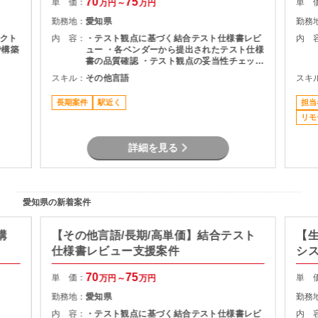
70
75
単 価：
単 
万円～
万円
勤務地：
愛知県
勤務
クト
内 容：
・テスト観点に基づく結合テスト仕様書レビ
内 
で構築
ュー ・各ベンダーから提出されたテスト仕様
書の品質確認 ・テスト観点の妥当性チェック
・指摘事項の整理およびレビュー結果のフィ
スキル：
その他言語
スキ
ョ
ードバック ・プロジェクト関係者との調整・
よる
コミュニケーション
長期案件
駅近く
担当
ロン
データ
リモ
対応
先（伏
詳細を見る
れて
性あ
愛知県の新着案件
構
【その他言語/長期/高単価】結合テスト
【生
仕様書レビュー支援案件
シ
70
75
単 価：
単 
万円～
万円
勤務地：
愛知県
勤務
内 容：
・テスト観点に基づく結合テスト仕様書レビ
内 