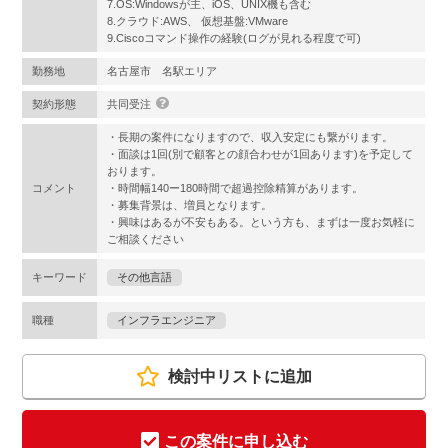
7.OS:Windowsが主、iOS、UNIX機も含む
8.クラウド:AWS、 仮想基盤:VMware
9.Ciscoコマンド操作の経験(ログが見れる程度で可)
勤務地
名古屋市 名駅エリア
契約形態
共同受注
・長期の案件になりますので、収入安定にも繋がります。
・面談は1回(別で顧客との顔合わせが1回あります)を予定して
おります。
コメント
・時間幅140ー180時間で超過控除精算があります。
・募集背景は、増員となります。
・興味はあるが不安もある。という方も、まずは一度お気軽に
ご相談ください
キーワード
その他言語
職種
インフラエンジニア
検討中リストに追加
この案件に申し込む