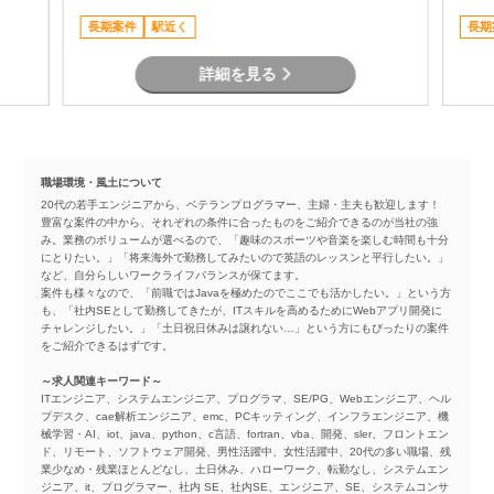
コミュニケーション
長期案件
駅近く
長期
詳細を見る
職場環境・風土について
20代の若手エンジニアから、ベテランプログラマー、主婦・主夫も歓迎します！
豊富な案件の中から、それぞれの条件に合ったものをご紹介できるのが当社の強
み。業務のボリュームが選べるので、「趣味のスポーツや音楽を楽しむ時間も十分
にとりたい。」「将来海外で勤務してみたいので英語のレッスンと平行したい。」
など、自分らしいワークライフバランスが保てます。
案件も様々なので、「前職ではJavaを極めたのでここでも活かしたい。」という方
も、「社内SEとして勤務してきたが、ITスキルを高めるためにWebアプリ開発に
チャレンジしたい。」「土日祝日休みは譲れない…」という方にもぴったりの案件
をご紹介できるはずです。
～求人関連キーワード～
ITエンジニア、システムエンジニア、プログラマ、SE/PG、Webエンジニア、ヘル
プデスク、cae解析エンジニア、emc、PCキッティング、インフラエンジニア、機
械学習・AI、iot、java、python、c言語、fortran、vba、開発、sler、フロントエン
ド、リモート、ソフトウェア開発、男性活躍中、女性活躍中、20代の多い職場、残
業少なめ・残業ほとんどなし、土日休み、ハローワーク、転勤なし、システムエン
ジニア、it、プログラマー、社内 SE、社内SE、エンジニア、SE、システムコンサ