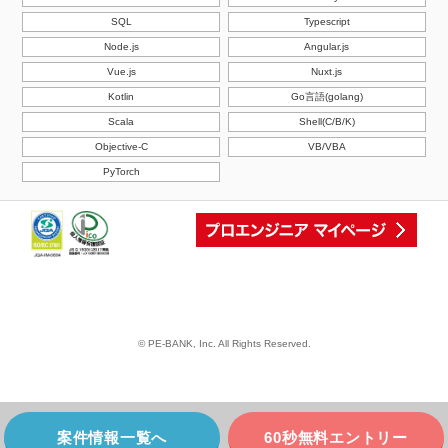
SQL
Typescript
Node.js
Angular.js
Vue.js
Nuxt.js
Kotlin
Go言語(golang)
Scala
Shell(C/B/K)
Objective-C
VB/VBA
PyTorch
© PE-BANK, Inc. All Rights Reserved.
案件情報一覧へ
60秒無料エントリー