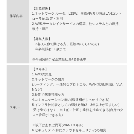
【対象範囲】
1.ネットワーク:ルータ、L2SW、無線AP(及び無線LANコント
作業内容
ローラ)の設定・運用
2.AWS:データレイクサービスの構築、他システムとの連携、
維持・運用
【募集人数】
・2名(1人称で動ける方、経験3年くらいの方)
・年齢制限有:55歳まで
※今回契約予定企業様社員4名参画中
【スキル】
1.AWSの知見
2.ネットワークの知見
(ルーティング、一般的なプロトコル、WAN(広域/閉域)、VLA
Nなど)
3.長期で稼働可能な方
4.コミュニケーション能力(報連相がしっかりできる)
5.インフラ技術者としての経験必須(2～3年以上が望ましい)
スキル
-受け身ではなく、自主的に計画し業務を推進できる(自身のタ
スク管理ができる方)
※以下はあれば尚可(WANTスキル)
6.セキュリティ(特にクラウドセキュリティ)の知見