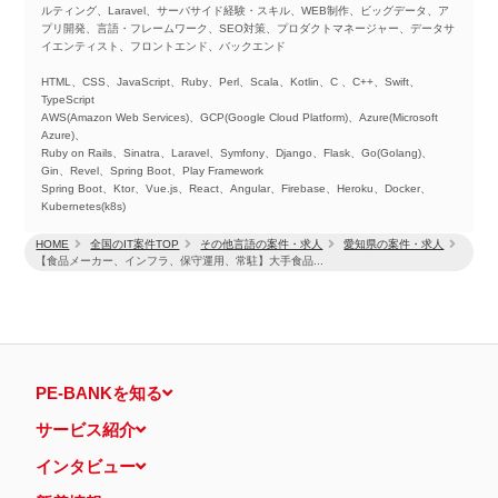
ルティング、Laravel、サーバサイド経験・スキル、WEB制作、ビッグデータ、ア
プリ開発、言語・フレームワーク、SEO対策、プロダクトマネージャー、データサ
イエンティスト、フロントエンド、バックエンド
HTML、CSS、JavaScript、Ruby、Perl、Scala、Kotlin、C 、C++、Swift、
TypeScript
AWS(Amazon Web Services)、GCP(Google Cloud Platform)、Azure(Microsoft
Azure)、
Ruby on Rails、Sinatra、Laravel、Symfony、Django、Flask、Go(Golang)、
Gin、Revel、Spring Boot、Play Framework
Spring Boot、Ktor、Vue.js、React、Angular、Firebase、Heroku、Docker、
Kubernetes(k8s)
HOME
全国のIT案件TOP
その他言語の案件・求人
愛知県の案件・求人
【食品メーカー、インフラ、保守運用、常駐】大手食品...
PE-BANKを知る
サービス紹介
インタビュー