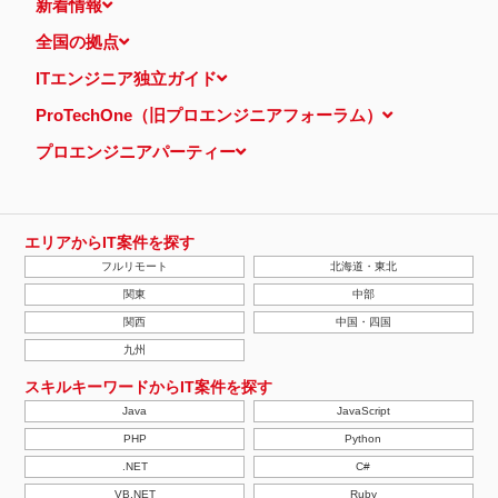
新着情報
全国の拠点
ITエンジニア独立ガイド
ProTechOne（旧プロエンジニアフォーラム）
プロエンジニアパーティー
エリアからIT案件を探す
フルリモート
北海道・東北
関東
中部
関西
中国・四国
九州
スキルキーワードからIT案件を探す
Java
JavaScript
PHP
Python
.NET
C#
VB.NET
Ruby