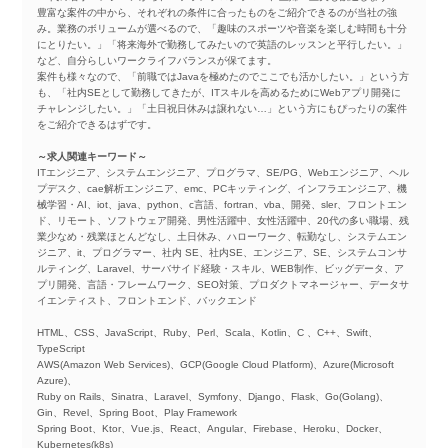
豊富な案件の中から、それぞれの条件に合ったものをご紹介できるのが当社の強
み。業務のボリュームが選べるので、「趣味のスポーツや音楽を楽しむ時間も十分
にとりたい。」「将来海外で勤務してみたいので英語のレッスンと平行したい。」
など、自分らしいワークライフバランスが保てます。
案件も様々なので、「前職ではJavaを極めたのでここでも活かしたい。」という方
も、「社内SEとして勤務してきたが、ITスキルを高めるためにWebアプリ開発に
チャレンジしたい。」「土日祝日休みは譲れない…」という方にもぴったりの案件
をご紹介できるはずです。
～求人関連キーワード～
ITエンジニア、システムエンジニア、プログラマ、SE/PG、Webエンジニア、ヘル
プデスク、cae解析エンジニア、emc、PCキッティング、インフラエンジニア、機
械学習・AI、iot、java、python、c言語、fortran、vba、開発、sler、フロントエン
ド、リモート、ソフトウェア開発、男性活躍中、女性活躍中、20代の多い職場、残
業少なめ・残業ほとんどなし、土日休み、ハローワーク、転勤なし、システムエン
ジニア、it、プログラマー、社内 SE、社内SE、エンジニア、SE、システムコンサ
ルティング、Laravel、サーバサイド経験・スキル、WEB制作、ビッグデータ、ア
プリ開発、言語・フレームワーク、SEO対策、プロダクトマネージャー、データサ
イエンティスト、フロントエンド、バックエンド
HTML、CSS、JavaScript、Ruby、Perl、Scala、Kotlin、C 、C++、Swift、
TypeScript
AWS(Amazon Web Services)、GCP(Google Cloud Platform)、Azure(Microsoft
Azure)、
Ruby on Rails、Sinatra、Laravel、Symfony、Django、Flask、Go(Golang)、
Gin、Revel、Spring Boot、Play Framework
Spring Boot、Ktor、Vue.js、React、Angular、Firebase、Heroku、Docker、
Kubernetes(k8s)