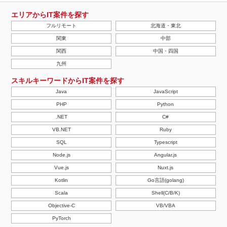
エリアからIT案件を探す
フルリモート
北海道・東北
関東
中部
関西
中国・四国
九州
スキルキーワードからIT案件を探す
Java
JavaScript
PHP
Python
.NET
C#
VB.NET
Ruby
SQL
Typescript
Node.js
Angular.js
Vue.js
Nuxt.js
Kotlin
Go言語(golang)
Scala
Shell(C/B/K)
Objective-C
VB/VBA
PyTorch