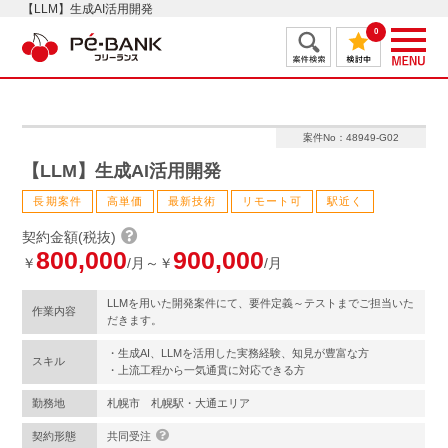
【LLM】生成AI活用開発
0
案件No：48949-G02
【LLM】生成AI活用開発
長期案件
高単価
最新技術
リモート可
駅近く
契約金額(税抜)
800,000
900,000
￥
/月～￥
/月
LLMを用いた開発案件にて、要件定義～テストまでご担当いた
作業内容
だきます。
・生成AI、LLMを活用した実務経験、知見が豊富な方
スキル
・上流工程から一気通貫に対応できる方
勤務地
札幌市 札幌駅・大通エリア
契約形態
共同受注