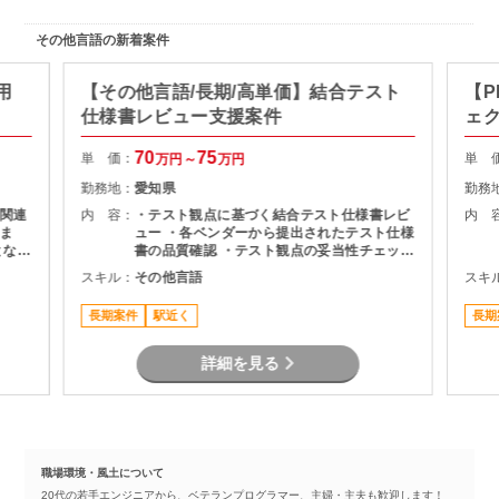
その他言語の新着案件
用
【その他言語/長期/高単価】結合テスト
【P
仕様書レビュー支援案件
ェ
70
75
単 価：
単 
万円～
万円
勤務地：
愛知県
勤務
関連
内 容：
・テスト観点に基づく結合テスト仕様書レビ
内 
ま
ュー ・各ベンダーから提出されたテスト仕様
となる
書の品質確認 ・テスト観点の妥当性チェック
・指摘事項の整理およびレビュー結果のフィ
スキル：
その他言語
スキ
作成
ードバック ・プロジェクト関係者との調整・
コミュニケーション
長期案件
駅近く
長期
詳細を見る
職場環境・風土について
20代の若手エンジニアから、ベテランプログラマー、主婦・主夫も歓迎します！