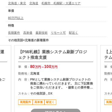
北海道・東北
北海道
札幌市 札幌駅・大通エリア
単価
80万円以上
特徴
長期案件
高単価
最新技術
リモート可
駅近く
その他言語×北海道の新着案件
ラ運
【PM/札幌】業務システム刷新プロジ
【上
ェクト推進支援
テ
80
100
単 価：
単 
万円～
万円
勤務地：
北海道
勤務
用をご
内 容：
PMとして業務システム刷新プロジェクトの
内 
推進に携わっていただきます。 主に下記業務
をご担当いただきます。 ・顧客との要件整
理・課題整理 ・プロジェクト計画の策定およ
スキル：
その他言語 , DX
スキ
び進捗管理 ・開発チームとの調整およびマネ
ジメント ・品質、課題、リスク管理 ・関係
長期案件
高単価
駅近く
長期
者向け資料作成および各種報告 ・要件定義か
らリリースまでの推進支援