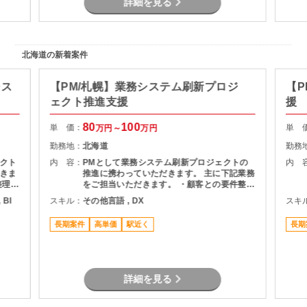
詳細を見る
北海道の新着案件
シス
【PM/札幌】業務システム刷新プロジ
【P
ェクト推進支援
援
80
100
単 価：
単 
万円～
万円
勤務地：
北海道
勤務
クト
内 容：
PMとして業務システム刷新プロジェクトの
内 
きま
推進に携わっていただきます。 主に下記業務
整理
をご担当いただきます。 ・顧客との要件整
・詳細
理・課題整理 ・プロジェクト計画の策定およ
 BI
スキル：
その他言語 , DX
スキ
よび進
び進捗管理 ・開発チームとの調整およびマネ
ドキュ
ジメント ・品質、課題、リスク管理 ・関係
長期案件
高単価
駅近く
長期
者向け資料作成および各種報告 ・要件定義か
らリリースまでの推進支援
詳細を見る