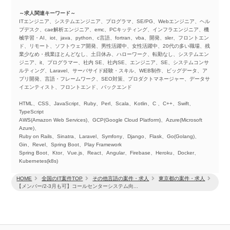
～求人関連キーワード～
ITエンジニア、システムエンジニア、プログラマ、SE/PG、Webエンジニア、ヘル
プデスク、cae解析エンジニア、emc、PCキッティング、インフラエンジニア、機
械学習・AI、iot、java、python、c言語、fortran、vba、開発、sler、フロントエン
ド、リモート、ソフトウェア開発、男性活躍中、女性活躍中、20代の多い職場、残
業少なめ・残業ほとんどなし、土日休み、ハローワーク、転勤なし、システムエン
ジニア、it、プログラマー、社内 SE、社内SE、エンジニア、SE、システムコンサ
ルティング、Laravel、サーバサイド経験・スキル、WEB制作、ビッグデータ、ア
プリ開発、言語・フレームワーク、SEO対策、プロダクトマネージャー、データサ
イエンティスト、フロントエンド、バックエンド
HTML、CSS、JavaScript、Ruby、Perl、Scala、Kotlin、C 、C++、Swift、
TypeScript
AWS(Amazon Web Services)、GCP(Google Cloud Platform)、Azure(Microsoft
Azure)、
Ruby on Rails、Sinatra、Laravel、Symfony、Django、Flask、Go(Golang)、
Gin、Revel、Spring Boot、Play Framework
Spring Boot、Ktor、Vue.js、React、Angular、Firebase、Heroku、Docker、
Kubernetes(k8s)
HOME
全国のIT案件TOP
その他言語の案件・求人
東京都の案件・求人
【メンバー/2-3月も可】コールセンターシステム向...