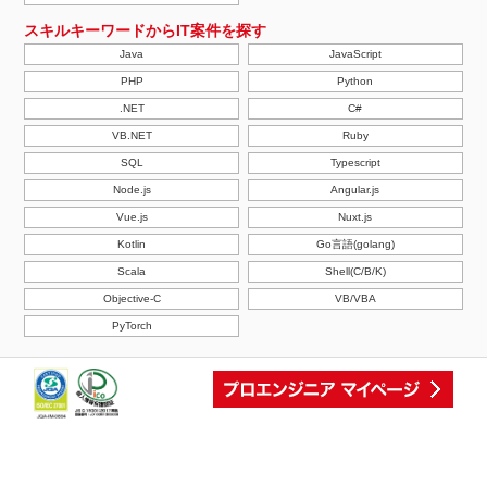
スキルキーワードからIT案件を探す
Java
JavaScript
PHP
Python
.NET
C#
VB.NET
Ruby
SQL
Typescript
Node.js
Angular.js
Vue.js
Nuxt.js
Kotlin
Go言語(golang)
Scala
Shell(C/B/K)
Objective-C
VB/VBA
PyTorch