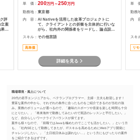
200
250
単 価：
単 
万円～
万円
勤務地：
東京都
勤務
ク評
内 容：
AI Nativeを活用した改革プロジェクトに
内 
の立案
て、クライアントとの折衝を主体的に行いな
結果や
がら、社内外の関係者をリードし、論点設
係部門
計・課題構造化を通じてタスクや意思決定を
スキル：
その他言語
スキ
計・分
推進いただくPMO／戦略コンサルタントポジ
活用）
ションです。
高単価
リモ
詳細を見る
職場環境・風土について
20代の若手エンジニアから、ベテランプログラマー、主婦・主夫も歓迎します！
豊富な案件の中から、それぞれの条件に合ったものをご紹介できるのが当社の強
み。業務のボリュームが選べるので、「趣味のスポーツや音楽を楽しむ時間も十分
にとりたい。」「将来海外で勤務してみたいので英語のレッスンと平行したい。」
など、自分らしいワークライフバランスが保てます。
案件も様々なので、「前職ではJavaを極めたのでここでも活かしたい。」という方
も、「社内SEとして勤務してきたが、ITスキルを高めるためにWebアプリ開発に
チャレンジしたい。」「土日祝日休みは譲れない…」という方にもぴったりの案件
をご紹介できるはずです。