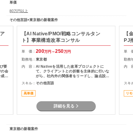
単価
80万円以上
その他言語×東京都の新着案件
ィア
【AI Native/PMO/戦略コンサルタン
【金
ト】事業構造改革コンサル
PJ
200
250
単 価：
単 
万円～
万円
勤務地：
東京都
勤務
び要
内 容：
AI Nativeを活用した改革プロジェクトに
内 
での会
て、クライアントとの折衝を主体的に行いな
ー成果
がら、社内外の関係者をリードし、論点設
内容、
計・課題構造化を通じてタスクや意思決定を
スキル：
その他言語
スキ
範囲整
推進いただくPMO／戦略コンサルタントポジ
スク管
ションです。
高単価
リモ
・顧
整
詳細を見る
東京都の新着案件