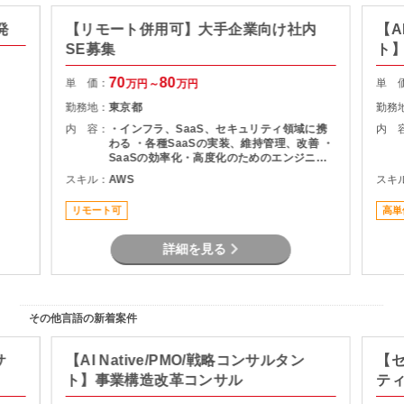
発
【リモート併用可】大手企業向け社内
【A
SE募集
ト
70
80
単 価：
単 
万円～
万円
勤務地：
東京都
勤務
内 容：
・インフラ、SaaS、セキュリティ領域に携
内 
わる ・各種SaaSの実装、維持管理、改善 ・
SaaSの効率化・高度化のためのエンジニア
リング ・SaaSのシステム課題・障害に対す
スキル：
AWS
スキ
る対策の計画と実装 ・社内NWやオンプレサ
ーバの運用保守 ・拠点のネットワーク配備担
リモート可
高単
当
詳細を見る
その他言語の新着案件
サ
【AI Native/PMO/戦略コンサルタン
【
ト】事業構造改革コンサル
テ