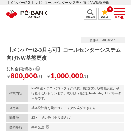
【メンバー/2-3月も可】コールセンターシステム向けNW基盤更改
0
案件No：49640-24
【メンバー/2-3月も可】コールセンターシステム
向けNW基盤更改
契約金額(税抜)
800,000
1,000,000
￥
/月～￥
/月
NW構築・テスト(コンフィグ作成、機器に投入)現地設置、移
作業内容
行立ち合いを行います。取り扱う機器はFortigate、NECルータ
ー等です。
スキル
基本設計書を元にコンフィグ作成ができる方
勤務地
23区 その他（非公開含む）
契約形態
共同受注