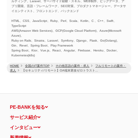
ルティング、Laravel、サーバサイド経験・スキル、WEB制作、ビッグデータ、ア
プリ開発、言語・フレームワーク、SEO対策、プロダクトマネージャー、データサ
イエンティスト、フロントエンド、バックエンド
HTML、CSS、JavaScript、Ruby、Perl、Scala、Kotlin、C 、C++、Swift、
TypeScript
AWS(Amazon Web Services)、GCP(Google Cloud Platform)、Azure(Microsoft
Azure)、
Ruby on Rails、Sinatra、Laravel、Symfony、Django、Flask、Go(Golang)、
Gin、Revel、Spring Boot、Play Framework
Spring Boot、Ktor、Vue.js、React、Angular、Firebase、Heroku、Docker、
Kubernetes(k8s)
HOME
全国のIT案件TOP
その他言語の案件・求人
フルリモートの案件・
求人
【セキュリティ/リモート】OA端末更改ゼロトラスト...
PE-BANKを知る
サービス紹介
インタビュー
新着情報