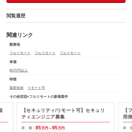
閲覧履歴
関連リンク
勤務地
フルリモート
フルリモート
フルリモート
単価
80万円以上
特徴
最新技術
リモート可
その他言語×フルリモートの新着案件
販
【セキュリティ/リモート可】セキュリ
【フ
ティエンジニア募集
用
85
95
単 価：
単 
万円～
万円