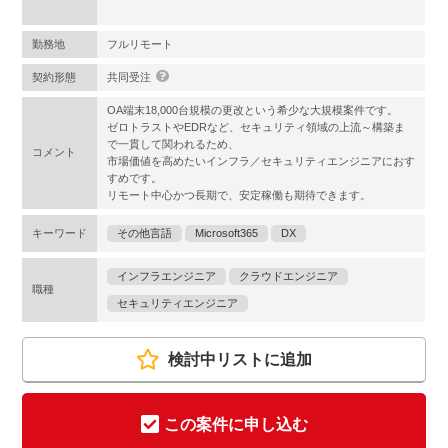
勤務地
フルリモート
契約形態
共同受注
OA端末18,000台規模の更改という希少な大規模案件です。
ゼロトラストやEDRなど、セキュリティ領域の上流～構築ま
で一貫して関われるため、
コメント
市場価値を高めたいインフラ／セキュリティエンジニアにおす
すめです。
リモート中心かつ長期で、安定稼働も期待できます。
キーワード
その他言語
Microsoft365
DX
インフラエンジニア
クラウドエンジニア
職種
セキュリティエンジニア
検討中リストに追加
この案件に申し込む