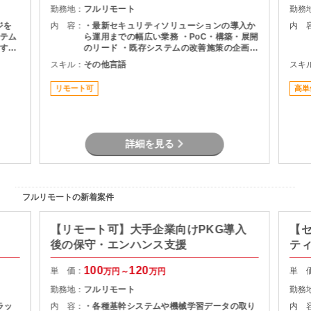
勤務地：
フルリモート
勤務
ジを
内 容：
・最新セキュリティソリューションの導入か
内 
テム
ら運用までの幅広い業務 ・PoC・構築・展開
す。
のリード ・既存システムの改善施策の企画・
望に応
推進 ・メンバー管理
スキル：
その他言語
スキ
安定稼
リモート可
高単
詳細を見る
フルリモートの新着案件
【リモート可】大手企業向けPKG導入
【
後の保守・エンハンス支援
テ
100
120
単 価：
単 
万円～
万円
勤務地：
フルリモート
勤務
ラッ
内 容：
・各種基幹システムや機械学習データの取り
内 