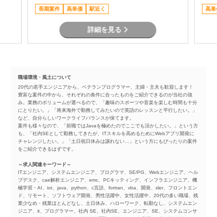
に推
ジメント ・品質、課題、リスク管理 ・関係
長期案件
高単価
駅近く
高単
者向け資料作成および各種報告 ・要件定義か
らリリースまでの推進支援
詳細を見る
職場環境・風土について
20代の若手エンジニアから、ベテランプログラマー、主婦・主夫も歓迎します！
豊富な案件の中から、それぞれの条件に合ったものをご紹介できるのが当社の強
み。業務のボリュームが選べるので、「趣味のスポーツや音楽を楽しむ時間も十分
にとりたい。」「将来海外で勤務してみたいので英語のレッスンと平行したい。」
など、自分らしいワークライフバランスが保てます。
案件も様々なので、「前職ではJavaを極めたのでここでも活かしたい。」という方
も、「社内SEとして勤務してきたが、ITスキルを高めるためにWebアプリ開発に
チャレンジしたい。」「土日祝日休みは譲れない…」という方にもぴったりの案件
をご紹介できるはずです。
～求人関連キーワード～
ITエンジニア、システムエンジニア、プログラマ、SE/PG、Webエンジニア、ヘル
プデスク、cae解析エンジニア、emc、PCキッティング、インフラエンジニア、機
械学習・AI、iot、java、python、c言語、fortran、vba、開発、sler、フロントエン
ド、リモート、ソフトウェア開発、男性活躍中、女性活躍中、20代の多い職場、残
業少なめ・残業ほとんどなし、土日休み、ハローワーク、転勤なし、システムエン
ジニア、it、プログラマー、社内 SE、社内SE、エンジニア、SE、システムコンサ