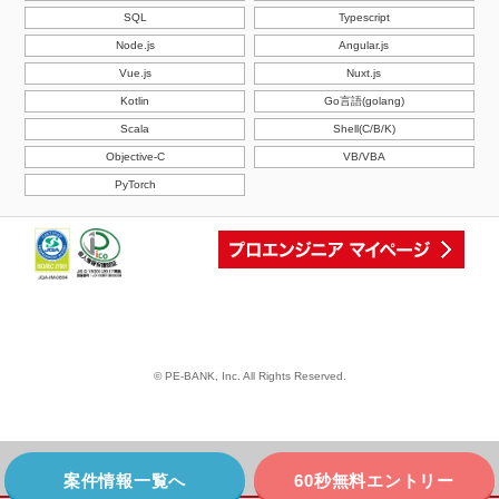
SQL
Typescript
Node.js
Angular.js
Vue.js
Nuxt.js
Kotlin
Go言語(golang)
Scala
Shell(C/B/K)
Objective-C
VB/VBA
PyTorch
© PE-BANK, Inc. All Rights Reserved.
案件情報一覧へ
60秒無料エントリー