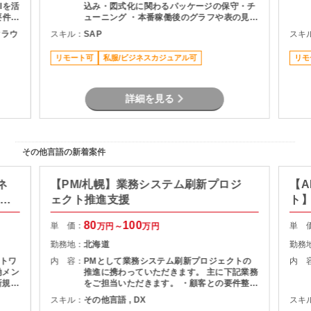
Iを活
込み・図式化に関わるパッケージの保守・チ
要件に
ューニング ・本番稼働後のグラフや表の見栄
 ・
え変更、微修正対応 ・メンバーへの知見・技
ククラウ
スキル：
SAP
スキ
取りま
術習熟のサポート
よる検
リモート可
私服/ビジネスカジュアル可
リモ
詳細を見る
その他言語の新着案件
ネ
【PM/札幌】業務システム刷新プロジ
【A
ト推
ェクト推進支援
ト
80
100
単 価：
単 
万円～
万円
勤務地：
北海道
勤務
トワ
内 容：
PMとして業務システム刷新プロジェクトの
内 
働メン
推進に携わっていただきます。 主に下記業務
新規基
をご担当いただきます。 ・顧客との要件整
フェ
理・課題整理 ・プロジェクト計画の策定およ
スキル：
その他言語 , DX
スキ
、移行
び進捗管理 ・開発チームとの調整およびマネ