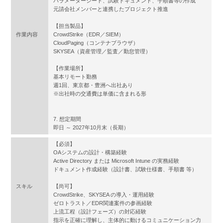
パラメーターシート、試験ドキュメント、手順書等の作成
元請会社メンバーと連携したプロジェクト推進
【担当製品】
作業内容
CrowdStrike（EDR／SIEM）
CloudPaging（コンテナブラウザ）
SKYSEA（資産管理／監査／勤怠管理）
【作業場所】
基本リモート勤務
週1回、東京都・豊洲へ出社あり
※出社時の交通費は単価に含まれる形
7. 想定期間
即日 ～ 2027年10月末（長期）
【必須】
OAシステムの設計・構築経験
Active Directory または Microsoft Intune の実務経験
ドキュメント作成経験（設計書、試験仕様書、手順書 等）
スキル
【尚可】
CrowdStrike、SKYSEA の導入・運用経験
ゼロトラスト／EDR関連案件の参画経験
上流工程（設計フェーズ）の対応経験
指示を正確に理解し、主体的に動けるコミュニケーション力