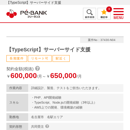
【TypeScript】サーバーサイド支援
0
案件No：37430-N04
【TypeScript】サーバーサイド支援
長期案件
リモート可
駅近く
契約金額(税抜)
600,000
650,000
￥
/月～￥
/月
作業内容
詳細設計、製造、テストをご担当いただきます。
・PHP、API開発経験
スキル
・TypeScript、Node.jsの開発経験（3年以上）
・AWS上での開発、環境構築の経験
勤務地
名古屋市 名駅エリア
契約形態
共同受注