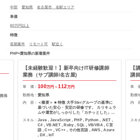
中部
愛知県
名古屋市 名駅エリア
単価
60万円以上
特徴
長期案件
リモート可
駅近く
PHP×愛知県の新着案件
【未経験歓迎！】新卒向けIT研修講師
【講
業務（サブ講師/名古屋)
講師
100
112
単 価：
単 
万円～
万円
勤務地：
愛知県
勤務
担当
内 容：
＜概要＞ ■ 特徴 大手SIerグループの基準に
内 
基づいた安心・安定の研修です。 カリキュラ
ムや運営がしっかりした「カチッとした」研
修を提供できます。 ■サブ講師 ・登壇なし
スキル：
Java , JavaScript , PHP , Python , .NET ,
スキ
（原則） ・質問対応／教室内フォロー ・受
C# , VB.NET , Ruby , SQL , VB/VBA , C言
講者の理解サポートが中心 ＜当案件の特徴＞
語 , C++ , VC++ , その他言語 , AWS , Azure
・新人向けJava研修多数あり ・年々受講者
, DX , IoT
数が増加しており、フリーランスの方達にも