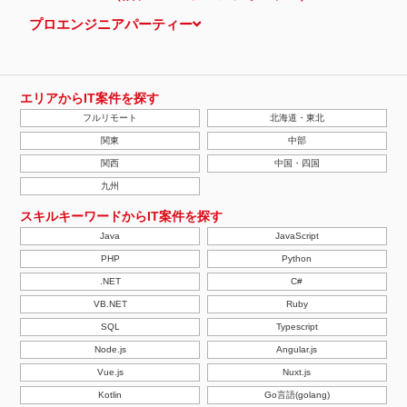
プロエンジニアパーティー
エリアからIT案件を探す
フルリモート
北海道・東北
関東
中部
関西
中国・四国
九州
スキルキーワードからIT案件を探す
Java
JavaScript
PHP
Python
.NET
C#
VB.NET
Ruby
SQL
Typescript
Node.js
Angular.js
Vue.js
Nuxt.js
Kotlin
Go言語(golang)