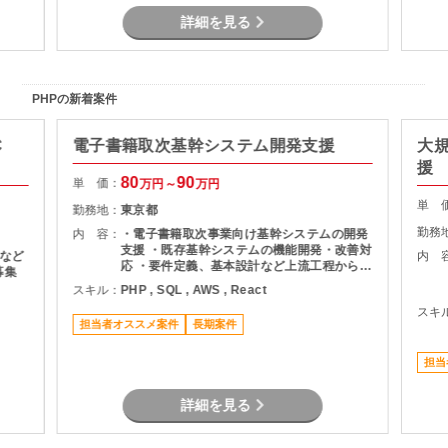
詳細を見る
PHPの新着案件
C
電子書籍取次基幹システム開発支援
大
援
80
90
単 価：
万円～
万円
単 
勤務地：
東京都
勤務
内 容：
・電子書籍取次事業向け基幹システムの開発
支援 ・既存基幹システムの機能開発・改善対
など
内 
応 ・要件定義、基本設計など上流工程から参
募集
画 ・バックエンドおよびフロントエンド開発
スキル：
PHP , SQL , AWS , React
・AWS環境上でのシステム開発・運用支援
スキ
・SQLパフォーマンスチューニング対応 ・チ
担当者オススメ案件
長期案件
ーム内外とのコミュニケーションを通じた課
題解決推
担当
詳細を見る