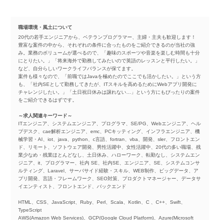
職場環境・風土について
20代の若手エンジニアから、ベテランプログラマー、主婦・主夫も歓迎します！
豊富な案件の中から、それぞれの条件に合ったものをご紹介できるのが当社の強
み。業務のボリュームが選べるので、「趣味のスポーツや音楽を楽しむ時間も十分
にとりたい。」「将来海外で勤務してみたいので英語のレッスンと平行したい。」
など、自分らしいワークライフバランスが保てます。
案件も様々なので、「前職ではJavaを極めたのでここでも活かしたい。」という方
も、「社内SEとして勤務してきたが、ITスキルを高めるためにWebアプリ開発に
チャレンジしたい。」「土日祝日休みは譲れない…」という方にもぴったりの案件
をご紹介できるはずです。
～求人関連キーワード～
ITエンジニア、システムエンジニア、プログラマ、SE/PG、Webエンジニア、ヘル
プデスク、cae解析エンジニア、emc、PCキッティング、インフラエンジニア、機
械学習・AI、iot、java、python、c言語、fortran、vba、開発、sler、フロントエン
ド、リモート、ソフトウェア開発、男性活躍中、女性活躍中、20代の多い職場、残
業少なめ・残業ほとんどなし、土日休み、ハローワーク、転勤なし、システムエン
ジニア、it、プログラマー、社内 SE、社内SE、エンジニア、SE、システムコンサ
ルティング、Laravel、サーバサイド経験・スキル、WEB制作、ビッグデータ、ア
プリ開発、言語・フレームワーク、SEO対策、プロダクトマネージャー、データサ
イエンティスト、フロントエンド、バックエンド
HTML、CSS、JavaScript、Ruby、Perl、Scala、Kotlin、C 、C++、Swift、
TypeScript
AWS(Amazon Web Services)、GCP(Google Cloud Platform)、Azure(Microsoft