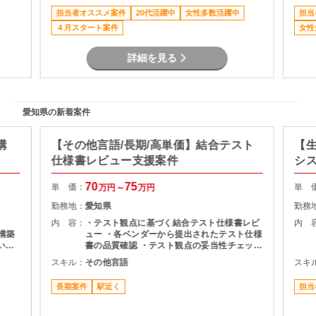
毎年安定して業務発注 ・弊社からのフォロー
担当者オススメ案件
20代活躍中
女性多数活躍中
担当
はもちろん、講師同士でコミュニケーション
４月スタート案件
のとれる環境を整備 ＜業務内容＞ 新入社員
女性
向けのIT研修の講師をご担当いただきます。
◆主な業務◆ ・講義（登壇） ・受講生から
詳細を見る
の質疑応答、悩み相談 ・顧客対応 ・成果物
レビュー ・朝会・夕会の運営 ・日報のフィ
ードバック ・評価レポート作成 など ◆サポ
ート体制◆ 新人研修期間中は専属でクラスマ
ネージャーがついてサポートいたします。 ま
愛知県の新着案件
た、講師未経験の方も安心して登壇できるよ
う事前の講師トレーニングもございます。
構
【その他言語/長期/高単価】結合テスト
【生
仕様書レビュー支援案件
シ
70
75
単 価：
単 
万円～
万円
勤務地：
愛知県
勤務
内 容：
・テスト観点に基づく結合テスト仕様書レビ
内 
～構築
ュー ・各ベンダーから提出されたテスト仕様
いた
書の品質確認 ・テスト観点の妥当性チェック
・指摘事項の整理およびレビュー結果のフィ
スキル：
その他言語
スキ
ードバック ・プロジェクト関係者との調整・
コミュニケーション
長期案件
駅近く
担当