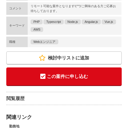
リモート可能な案件となります!(^^)!ご興味のある方ご応募お
コメント
待ちしております。
PHP
Typescript
Node.js
Angular.js
Vue.js
キーワード
AWS
職種
Webエンジニア
検討中リストに追加
この案件に申し込む
閲覧履歴
関連リンク
勤務地