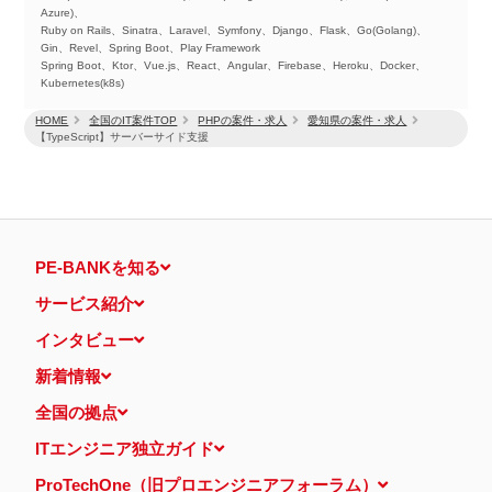
Azure)、
Ruby on Rails、Sinatra、Laravel、Symfony、Django、Flask、Go(Golang)、
Gin、Revel、Spring Boot、Play Framework
Spring Boot、Ktor、Vue.js、React、Angular、Firebase、Heroku、Docker、
Kubernetes(k8s)
HOME
全国のIT案件TOP
PHPの案件・求人
愛知県の案件・求人
【TypeScript】サーバーサイド支援
PE-BANKを知る
サービス紹介
インタビュー
新着情報
全国の拠点
ITエンジニア独立ガイド
ProTechOne（旧プロエンジニアフォーラム）