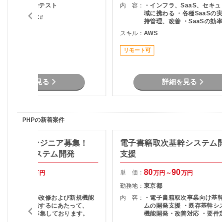
基本設計～総合テスト
内 容：
・インフラ、SaaS、セキ
域に携わる ・各種SaaSの
ava , .NET , C#
持管理、改善 ・SaaSの効
度化のためのエンジニアリン
スキル：
AWS
リモート可
SaaSのシステム課題・障
対策の計画と実装 ・社内N
リモート可
プレサーバの運用保守 ・拠
トワーク配備担当
詳細を見る
詳細を見る
PHPの新着案件
P】PHPエンジニア募集！
電子書籍取次基幹システム
向けWebシステム開発
支援
80
85
80
90
単 価：
万円～
万円
万円～
万円
東京都
勤務地：
東京都
既存システムの改修および新規機能
内 容：
・電子書籍取次事業向け基
開発などを実施するにあたって、
ムの開発支援 ・既存基幹シ
PHP技術者を募集しております。
機能開発・改善対応 ・要件
本設計など上流工程から参画