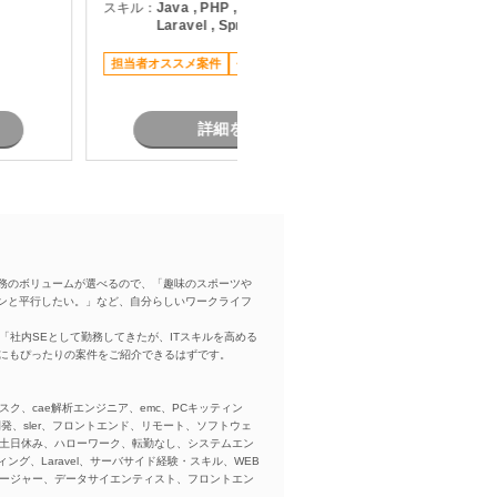
スキル：
Java , PHP , AWS , React ,
スキル：
P
ンド開発
作成 ・システム構成や利用技術の検
Laravel , Spring Boot
,
開発・運
討支援 ・外部システム連携に関する
スチュー
要件整理 ・関係各所との調整および
担当者オススメ案件
長期案件
長期案件
のコミュ
レビュー対応 ・設計工程以降の開発
解決推
支援
詳細を見る
務のボリュームが選べるので、「趣味のスポーツや
ンと平行したい。」など、自分らしいワークライフ
「社内SEとして勤務してきたが、ITスキルを高める
方にもぴったりの案件をご紹介できるはずです。
スク、cae解析エンジニア、emc、PCキッティン
ba、開発、sler、フロントエンド、リモート、ソフトウェ
、土日休み、ハローワーク、転勤なし、システムエン
ング、Laravel、サーバサイド経験・スキル、WEB
ネージャー、データサイエンティスト、フロントエン