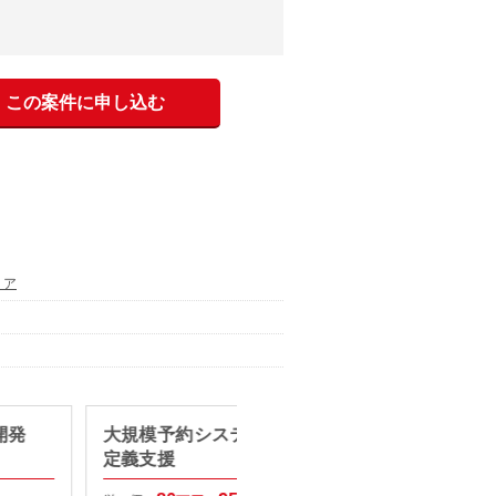
この案件に申し込む
リア
開発
大規模予約システム刷新の要件
【PHP
定義支援
件