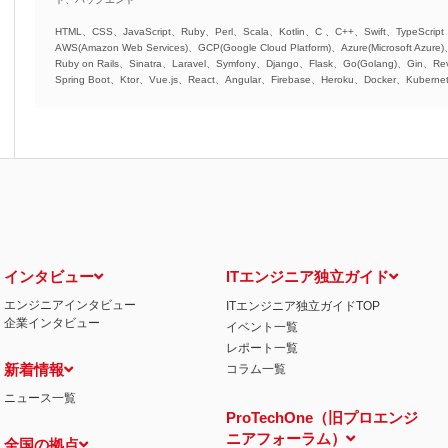
HTML、CSS、JavaScript、Ruby、Perl、Scala、Kotlin、C 、C++、Swift、TypeScript
AWS(Amazon Web Services)、GCP(Google Cloud Platform)、Azure(Microsoft Azure
Ruby on Rails、Sinatra、Laravel、Symfony、Django、Flask、Go(Golang)、Gin、Rev
Spring Boot、Ktor、Vue.js、React、Angular、Firebase、Heroku、Docker、Kubernet
インタビュー
ITエンジニア独立ガイド
エンジニアインタビュー
ITエンジニア独立ガイドTOP
企業インタビュー
イベント一覧
レポート一覧
新着情報
コラム一覧
ニュース一覧
ProTechOne（旧プロエンジ
ニアフォーラム）
全国の拠点