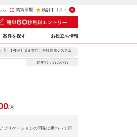
閲覧履歴
ちら
検討中リスト
0
案件を探す
お役立ち情報
人
【PHP】某企業向け基幹業務システム
案件No：39367-39
00
/月
bアプリケーションの開発に携わって頂