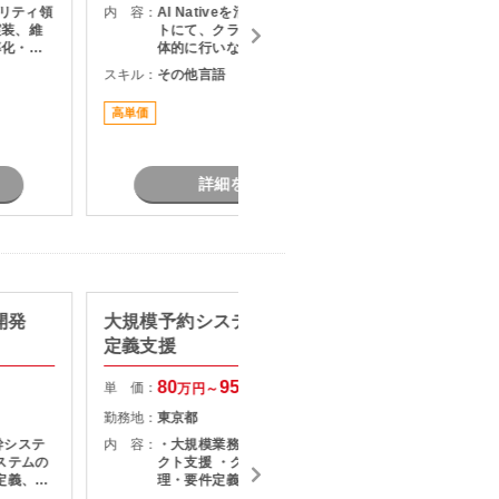
ュリティ領
内 容：
AI Nativeを活用した改革プロジェク
内 容：
実装、維
トにて、クライアントとの折衝を主
率化・高
体的に行いながら、社内外の関係者
グ ・
をリードし、論点設計・課題構造化
スキル：
その他言語
スキル：
P
害に対する
を通じてタスクや意思決定を推進い
Wやオン
ただくPMO／戦略コンサルタントポ
高単価
最新技術
点のネッ
ジションです。
詳細を見る
開発
大規模予約システム刷新の要件
【PHP
定義支援
ス・機
80
95
単 価：
単 価：
万円～
万円
勤務地：
東京都
勤務地：
幹システ
内 容：
・大規模業務システム刷新プロジェ
内 容：
ステムの
クト支援 ・クライアントとの要件整
定義、基
理・要件定義対応 ・業務要件・シス
 ・バッ
テム要件の整理およびドキュメント