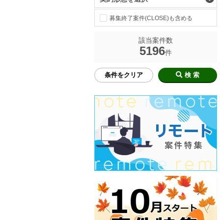
募集終了案件(CLOSE)も含める
該当案件数
5196
件
条件をクリア
検 索