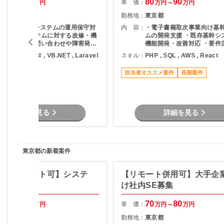
65
70
80
90
単 価：
万円～
万円
万円～
万円
東京都
勤務地：
東京都
・業務系Webシステムの運用保守対
内 容：
・電子書籍取次事業向け基
応 ・既存システムに対する改修・機
ムの開発支援 ・既存基幹シ
能追加対応 ・問い合わせや障害発生
機能開発・改善対応 ・要件
時の一次切り分け、調査対応 ・複数
本設計など上流工程から参画
HP , .NET , C# , VB.NET , Laravel
スキル：
PHP , SQL , AWS , React
業務システムにまたがる保守・改善
クエンドおよびフロントエ
作業
・AWS環境上でのシステム
リモート可
担当者オススメ案件
長期案件
用支援 ・SQLパフォーマン
ニング対応 ・チーム内外と
ニケーションを通じた課題
詳細を見る
詳細を見る
東京都の新着案件
Java/リモート可】システ
【リモート併用可】大手企
け社内SE募集
70
75
70
80
単 価：
万円～
万円
万円～
万円
東京都
勤務地：
東京都