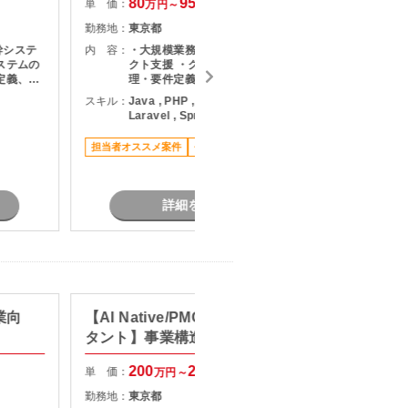
80
95
単 価：
単 価：
万円～
万円
勤務地：
東京都
勤務地：
幹システ
内 容：
・大規模業務システム刷新プロジェ
内 容：
ステムの
クト支援 ・クライアントとの要件整
定義、基
理・要件定義対応 ・業務要件・シス
 ・バッ
テム要件の整理およびドキュメント
スキル：
Java , PHP , AWS , React ,
スキル：
P
ンド開発
作成 ・システム構成や利用技術の検
Laravel , Spring Boot
開発・運
討支援 ・外部システム連携に関する
長期案件
スチュー
要件整理 ・関係各所との調整および
担当者オススメ案件
長期案件
のコミュ
レビュー対応 ・設計工程以降の開発
解決推
支援
詳細を見る
業向
【AI Native/PMO/戦略コンサル
【web
タント】事業構造改革コンサル
ト】生
ション
200
250
単 価：
単 価：
万円～
万円
勤務地：
東京都
勤務地：