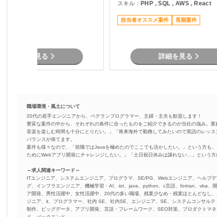
HP , Vue.js
スキル：
PHP , SQL , AWS , React
クエンドおよびフロントエ
・AWS環境上でのシステム
リモート可
担当者オススメ案件
長期案件
用支援 ・SQLパフォーマン
ニング対応 ・チーム内外と
ニケーションを通じた課題
詳細を見る
詳細を見る
職場環境・風土について
20代の若手エンジニアから、ベテランプログラマー、主婦・主夫も歓迎します！
豊富な案件の中から、それぞれの条件に合ったものをご紹介できるのが当社の強み。業
音楽を楽しむ時間も十分にとりたい。」「将来海外で勤務してみたいので英語のレッス
バランスが保てます。
案件も様々なので、「前職ではJavaを極めたのでここでも活かしたい。」という方も、
ためにWebアプリ開発にチャレンジしたい。」「土日祝日休みは譲れない…」という
～求人関連キーワード～
ITエンジニア、システムエンジニア、プログラマ、SE/PG、Webエンジニア、ヘルプデ
グ、インフラエンジニア、機械学習・AI、iot、java、python、c言語、fortran、v
ア開発、男性活躍中、女性活躍中、20代の多い職場、残業少なめ・残業ほとんどなし
ジニア、it、プログラマー、社内 SE、社内SE、エンジニア、SE、システムコンサルティ
制作、ビッグデータ、アプリ開発、言語・フレームワーク、SEO対策、プロダクトマ
ド、バックエンド