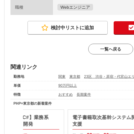
職種
Webエンジニア
検討中リストに追加
一覧へ戻る
関連リンク
勤務地
関東
東京都
23区 渋谷・原宿・代官山エ
単価
90万円以上
特徴
おすすめ
長期案件
PHP×東京都の新着案件
/Laravel・C#】業務系
電子書籍取次基幹システム
システム運用開発
支援