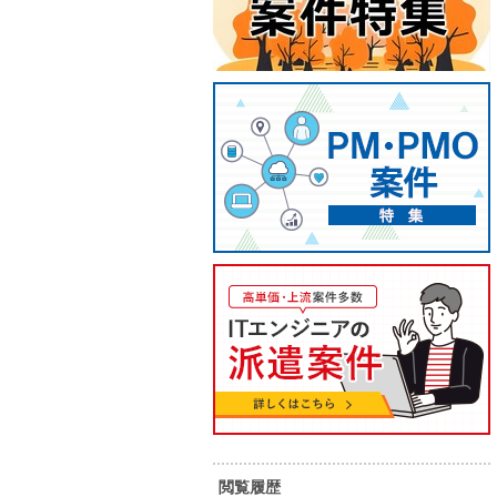
【4月スタート/PHP】PHPエン
【PHP
ジニア募集！システム開発支援
Web
業務
閲覧履歴