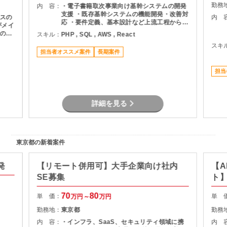
勤務
内 容：
・電子書籍取次事業向け基幹システムの開発
支援 ・既存基幹システムの機能開発・改善対
スの
内 
応 ・要件定義、基本設計など上流工程から参
がメイ
画 ・バックエンドおよびフロントエンド開発
のバ
スキル：
PHP , SQL , AWS , React
・AWS環境上でのシステム開発・運用支援
工程は
スキ
・SQLパフォーマンスチューニング対応 ・チ
すの
担当者オススメ案件
長期案件
ーム内外とのコミュニケーションを通じた課
ま
題解決推
担当
詳細を見る
東京都の新着案件
発
【リモート併用可】大手企業向け社内
【A
SE募集
ト
70
80
単 価：
単 
万円～
万円
勤務地：
東京都
勤務
内 容：
・インフラ、SaaS、セキュリティ領域に携
内 