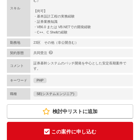
む）
スキル
【尚可】
・基本設計工程の実務経験
・証券業務知識
・VB6.0 または VB.NETでの開発経験
・C++、C Shellの経験
勤務地
23区 その他（非公開含む）
契約形態
共同受注
証券基幹システムのバッチ開発を中心とした安定長期案件で
コメント
す。
キーワード
PHP
職種
SE(システムエンジニア)
検討中リストに追加
この案件に申し込む