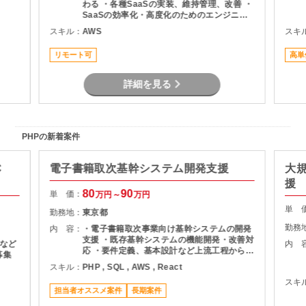
わる ・各種SaaSの実装、維持管理、改善 ・
SaaSの効率化・高度化のためのエンジニア
リング ・SaaSのシステム課題・障害に対す
スキル：
AWS
スキ
る対策の計画と実装 ・社内NWやオンプレサ
ーバの運用保守 ・拠点のネットワーク配備担
リモート可
高単
当
詳細を見る
PHPの新着案件
C
電子書籍取次基幹システム開発支援
大
援
80
90
単 価：
万円～
万円
単 
勤務地：
東京都
勤務
内 容：
・電子書籍取次事業向け基幹システムの開発
支援 ・既存基幹システムの機能開発・改善対
など
内 
応 ・要件定義、基本設計など上流工程から参
募集
画 ・バックエンドおよびフロントエンド開発
スキル：
PHP , SQL , AWS , React
・AWS環境上でのシステム開発・運用支援
スキ
・SQLパフォーマンスチューニング対応 ・チ
担当者オススメ案件
長期案件
ーム内外とのコミュニケーションを通じた課
題解決推