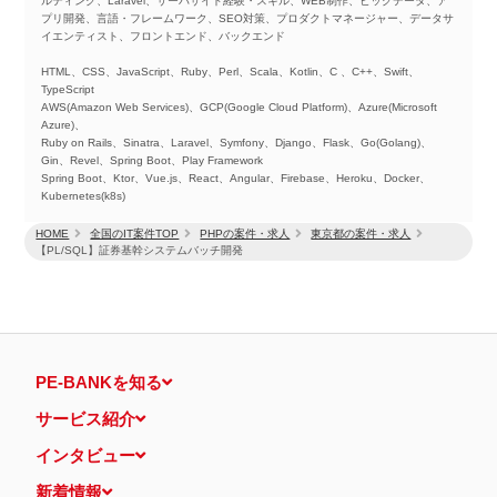
ルティング、Laravel、サーバサイド経験・スキル、WEB制作、ビッグデータ、ア
プリ開発、言語・フレームワーク、SEO対策、プロダクトマネージャー、データサ
イエンティスト、フロントエンド、バックエンド
HTML、CSS、JavaScript、Ruby、Perl、Scala、Kotlin、C 、C++、Swift、
TypeScript
AWS(Amazon Web Services)、GCP(Google Cloud Platform)、Azure(Microsoft
Azure)、
Ruby on Rails、Sinatra、Laravel、Symfony、Django、Flask、Go(Golang)、
Gin、Revel、Spring Boot、Play Framework
Spring Boot、Ktor、Vue.js、React、Angular、Firebase、Heroku、Docker、
Kubernetes(k8s)
HOME
全国のIT案件TOP
PHPの案件・求人
東京都の案件・求人
【PL/SQL】証券基幹システムバッチ開発
PE-BANKを知る
サービス紹介
インタビュー
新着情報