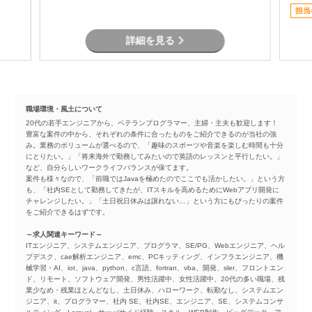
担当
詳細を見る
職場環境・風土について
20代の若手エンジニアから、ベテランプログラマー、主婦・主夫も歓迎します！
豊富な案件の中から、それぞれの条件に合ったものをご紹介できるのが当社の強
み。業務のボリュームが選べるので、「趣味のスポーツや音楽を楽しむ時間も十分
にとりたい。」「将来海外で勤務してみたいので英語のレッスンと平行したい。」
など、自分らしいワークライフバランスが保てます。
案件も様々なので、「前職ではJavaを極めたのでここでも活かしたい。」という方
も、「社内SEとして勤務してきたが、ITスキルを高めるためにWebアプリ開発に
チャレンジしたい。」「土日祝日休みは譲れない…」という方にもぴったりの案件
をご紹介できるはずです。
～求人関連キーワード～
ITエンジニア、システムエンジニア、プログラマ、SE/PG、Webエンジニア、ヘル
プデスク、cae解析エンジニア、emc、PCキッティング、インフラエンジニア、機
械学習・AI、iot、java、python、c言語、fortran、vba、開発、sler、フロントエン
ド、リモート、ソフトウェア開発、男性活躍中、女性活躍中、20代の多い職場、残
業少なめ・残業ほとんどなし、土日休み、ハローワーク、転勤なし、システムエン
ジニア、it、プログラマー、社内 SE、社内SE、エンジニア、SE、システムコンサ