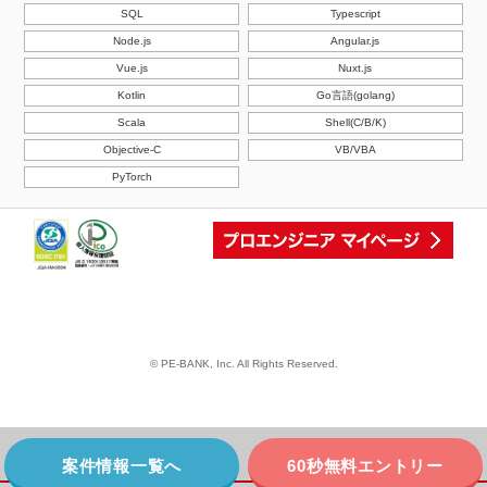
SQL
Typescript
Node.js
Angular.js
Vue.js
Nuxt.js
Kotlin
Go言語(golang)
Scala
Shell(C/B/K)
Objective-C
VB/VBA
PyTorch
© PE-BANK, Inc. All Rights Reserved.
案件情報一覧へ
60秒無料エントリー