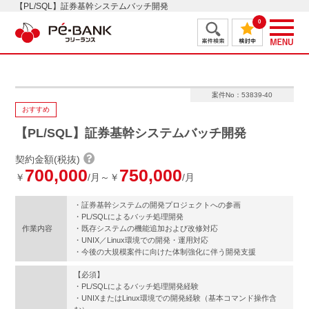
【PL/SQL】証券基幹システムバッチ開発
0
案件No：53839-40
おすすめ
【PL/SQL】証券基幹システムバッチ開発
契約金額(税抜)
700,000
750,000
￥
/月～￥
/月
・証券基幹システムの開発プロジェクトへの参画
・PL/SQLによるバッチ処理開発
作業内容
・既存システムの機能追加および改修対応
・UNIX／Linux環境での開発・運用対応
・今後の大規模案件に向けた体制強化に伴う開発支援
【必須】
・PL/SQLによるバッチ処理開発経験
・UNIXまたはLinux環境での開発経験（基本コマンド操作含