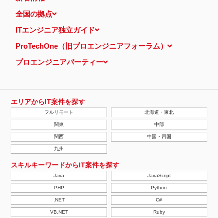
全国の拠点
ITエンジニア独立ガイド
ProTechOne（旧プロエンジニアフォーラム）
プロエンジニアパーティー
エリアからIT案件を探す
フルリモート
北海道・東北
関東
中部
関西
中国・四国
九州
スキルキーワードからIT案件を探す
Java
JavaScript
PHP
Python
.NET
C#
VB.NET
Ruby