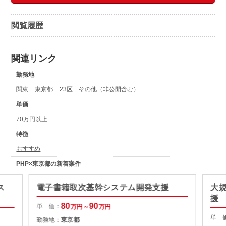
閲覧履歴
関連リンク
勤務地
関東
東京都
23区 その他（非公開含む）
単価
70万円以上
特徴
おすすめ
PHP×東京都の新着案件
ス
電子書籍取次基幹システム開発支援
大
援
80
90
単 価：
万円～
万円
単 
勤務地：
東京都