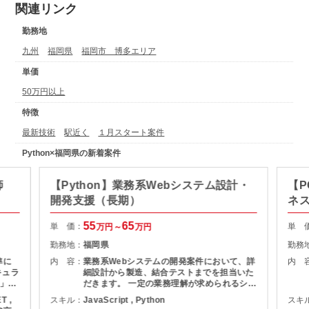
関連リンク
勤務地
九州
福岡県
福岡市 博多エリア
単価
50万円以上
特徴
最新技術
駅近く
１月スタート案件
Python×福岡県の新着案件
師
【Python】業務系Webシステム設計・
【P
開発支援（長期）
ネス
55
65
単 価：
単 
万円～
万円
勤務地：
福岡県
勤務
準に
内 容：
業務系Webシステムの開発案件において、詳
内 
キュラ
細設計から製造、結合テストまでを担当いた
」研
だきます。 一定の業務理解が求められるシス
テムのため、設計を理解しながら丁寧に開発
T ,
スキル：
JavaScript , Python
スキ
・受
を進められる方に向いた内容です。