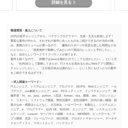
詳細を見る
職場環境・風土について
20代の若手エンジニアから、ベテランプログラマー、主婦・主夫も歓迎します！
豊富な案件の中から、それぞれの条件に合ったものをご紹介できるのが当社の強
み。業務のボリュームが選べるので、「趣味のスポーツや音楽を楽しむ時間も十分
にとりたい。」「将来海外で勤務してみたいので英語のレッスンと平行したい。」
など、自分らしいワークライフバランスが保てます。
案件も様々なので、「前職ではJavaを極めたのでここでも活かしたい。」という方
も、「社内SEとして勤務してきたが、ITスキルを高めるためにWebアプリ開発に
チャレンジしたい。」「土日祝日休みは譲れない…」という方にもぴったりの案件
をご紹介できるはずです。
～求人関連キーワード～
ITエンジニア、システムエンジニア、プログラマ、SE/PG、Webエンジニア、ヘル
プデスク、cae解析エンジニア、emc、PCキッティング、インフラエンジニア、機
械学習・AI、iot、java、python、c言語、fortran、vba、開発、sler、フロントエン
ド、リモート、ソフトウェア開発、男性活躍中、女性活躍中、20代の多い職場、残
業少なめ・残業ほとんどなし、土日休み、ハローワーク、転勤なし、システムエン
ジニア、it、プログラマー、社内 SE、社内SE、エンジニア、SE、システムコンサ
ルティング、Laravel、サーバサイド経験・スキル、WEB制作、ビッグデータ、ア
プリ開発、言語・フレームワーク、SEO対策、プロダクトマネージャー、データサ
イエンティスト、フロントエンド、バックエンド