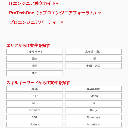
ITエンジニア独立ガイド
ProTechOne（旧プロエンジニアフォーラム）
プロエンジニアパーティー
エリアからIT案件を探す
フルリモート
北海道・東北
関東
中部
関西
中国・四国
九州
スキルキーワードからIT案件を探す
Java
JavaScript
PHP
Python
.NET
C#
VB.NET
Ruby
SQL
Typescript
Node.js
Angular.js