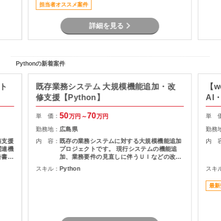
担当者オススメ案件
詳細を見る
Pythonの新着案件
クト
既存業務システム 大規模機能追加・改
【w
修支援【Python】
AI
50
70
単 価：
単 
万円～
万円
勤務地：
広島県
勤務
務支援
内 容：
既存の業務システムに対する大規模機能追加
内 
関連機
プロジェクトです。 現行システムの機能追
告書作
加、業務要件の見直しに伴うＵＩなどの改修
r）を
を担当頂きます。
スキル：
Python
スキ
た要件
最新