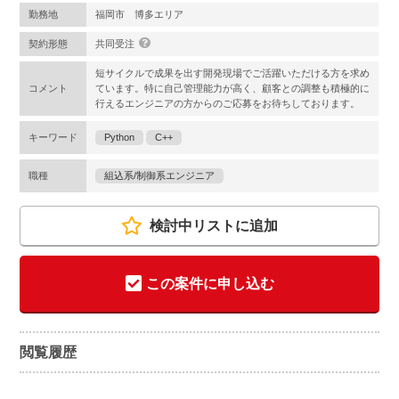
勤務地
福岡市 博多エリア
契約形態
共同受注
短サイクルで成果を出す開発現場でご活躍いただける方を求め
コメント
ています。特に自己管理能力が高く、顧客との調整も積極的に
行えるエンジニアの方からのご応募をお待ちしております。
キーワード
Python
C++
職種
組込系/制御系エンジニア
検討中リストに追加
この案件に申し込む
閲覧履歴