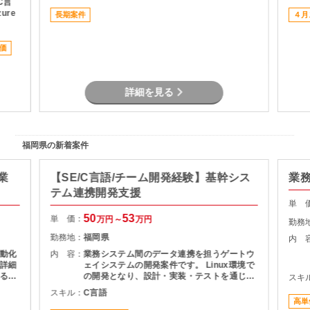
 C言
zure
長期案件
４月
となり
おり、
価
務発
講師同
整備
講師を
詳細を見る
講義
み相談
夕会
レポ
福岡県の新着案件
てサ
の方も
ーニ
業
【SE/C言語/チーム開発経験】基幹シス
業
テム連携開発支援
単 
50
53
単 価：
万円～
万円
勤務
勤務地：
福岡県
内 
動化
内 容：
業務システム間のデータ連携を担うゲートウ
詳細
ェイシステムの開発案件です。 Linux環境で
るこ
の開発となり、設計・実装・テストを通じて
スキ
積み
システムの安定稼働を支える役割を担当いた
スキル：
C言語
とし
だきます。 長期案件のため、腰を据えて開発
高単
に携わりたい方におすすめです。