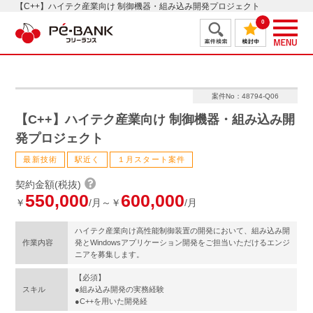
【C++】ハイテク産業向け 制御機器・組み込み開発プロジェクト
0
案件No：48794-Q06
【C++】ハイテク産業向け 制御機器・組み込み開
発プロジェクト
最新技術
駅近く
１月スタート案件
契約金額(税抜)
550,000
600,000
￥
/月～￥
/月
ハイテク産業向け高性能制御装置の開発において、組み込み開
作業内容
発とWindowsアプリケーション開発をご担当いただけるエンジ
ニアを募集します。
【必須】
スキル
●組み込み開発の実務経験
●C++を用いた開発経