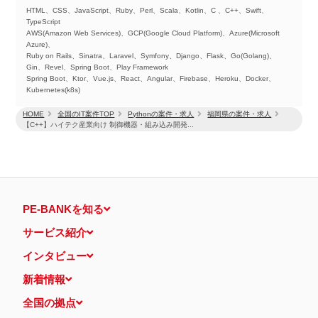
HTML、CSS、JavaScript、Ruby、Perl、Scala、Kotlin、C 、C++、Swift、
TypeScript
AWS(Amazon Web Services)、GCP(Google Cloud Platform)、Azure(Microsoft
Azure)、
Ruby on Rails、Sinatra、Laravel、Symfony、Django、Flask、Go(Golang)、
Gin、Revel、Spring Boot、Play Framework
Spring Boot、Ktor、Vue.js、React、Angular、Firebase、Heroku、Docker、
Kubernetes(k8s)
HOME
全国のIT案件TOP
Pythonの案件・求人
福岡県の案件・求人
【C++】ハイテク産業向け 制御機器・組み込み開発...
PE-BANKを知る
サービス紹介
インタビュー
新着情報
全国の拠点