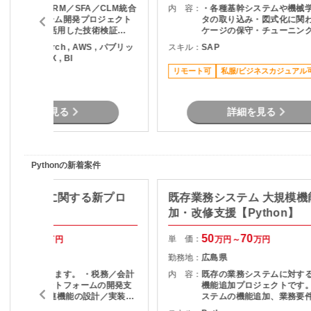
・某企業向けCRM／SFA／CLM統合
内 容：
・各種基幹システムや機械
プラットフォーム開発プロジェクト
タの取り込み・図式化に関
に参画 ・AIを活用した技術検証
ケージの保守・チューニング
（PoC）の実施 ・業務要件に適した
稼働後のグラフや表の見栄
ython , PyTorch , AWS , パブリッ
スキル：
SAP
AIサービス/技術の調査および選定 ・
微修正対応 ・メンバーへの
クラウド , DX , BI
AI活用に関する技術評価・検証結果
術習熟のサポート
リモート可
私服/ビジネスカジュアル
の取りまとめ ・開発チームや関係者
リモート可
との連携による検証推進 ・新技術の
検証および導入支援
詳細を見る
詳細を見る
Pythonの新着案件
hon】税務に関する新プロ
既存業務システム 大規模機
開発支援
加・改修支援【Python】
70
70
50
70
単 価：
万円～
万円
万円～
万円
東京都
勤務地：
広島県
下記ご担当頂きます。 ・税務／会計
内 容：
既存の業務システムに対す
業務支援プラットフォームの開発支
機能追加プロジェクトです。 現行
援 ・法人税関連機能の設計／実装／
ステムの機能追加、業務要
改修対応 ・法人税申告書作成機能の
しに伴うＵＩなどの改修を