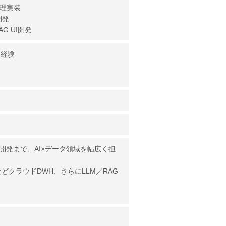
処理実装
開発
AG UI開発
務経験
開発まで、AI×データ領域を幅広く担
ryなどクラウドDWH、さらにLLM／RAG