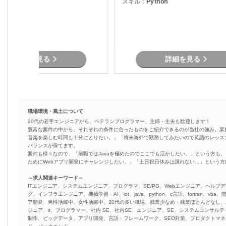
ython
スキル：
Python
開発 ・AIエディター（Cursor）を
ます。
活用した開発業務 ・税務観点を踏ま
えた要件整理／レビュー対応
詳細を見る
詳細を見る
職場環境・風土について
20代の若手エンジニアから、ベテランプログラマー、主婦・主夫も歓迎します！
豊富な案件の中から、それぞれの条件に合ったものをご紹介できるのが当社の強み。業
音楽を楽しむ時間も十分にとりたい。」「将来海外で勤務してみたいので英語のレッス
バランスが保てます。
案件も様々なので、「前職ではJavaを極めたのでここでも活かしたい。」という方も、
ためにWebアプリ開発にチャレンジしたい。」「土日祝日休みは譲れない…」という
～求人関連キーワード～
ITエンジニア、システムエンジニア、プログラマ、SE/PG、Webエンジニア、ヘルプデ
グ、インフラエンジニア、機械学習・AI、iot、java、python、c言語、fortran、v
ア開発、男性活躍中、女性活躍中、20代の多い職場、残業少なめ・残業ほとんどなし
ジニア、it、プログラマー、社内 SE、社内SE、エンジニア、SE、システムコンサルティ
制作、ビッグデータ、アプリ開発、言語・フレームワーク、SEO対策、プロダクトマ