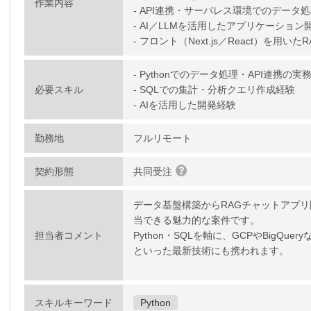
作業内容
- API連携・サーバレス環境でのデータ
- AI／LLMを活用したアプリケーション
- フロント（Next.js／React）を用いたR
- Pythonでのデータ処理・API連携の実
必要スキル
- SQLでの集計・分析クエリ作成経験
- AIを活用した開発経験
勤務地
フルリモート
契約形態
共同受注
データ基盤構築からRAGチャットアプリ
当できる魅力的な案件です。
担当者コメント
Python・SQLを軸に、GCPやBigQue
といった最新技術にも携われます。
スキルキーワード
Python