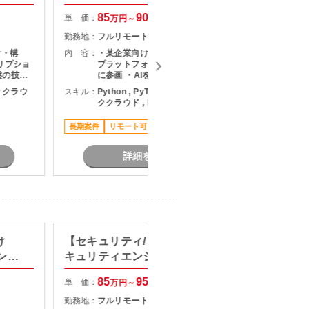
85
90
単 価：
単 価：
万円～
万円
勤務地：
フルリモート
勤務地：
計・構
内 容：
・某企業向けCRM／SFA／CLM統合
内 容：
リプショ
プラットフォーム開発プロジェクト
盤の技術
に参画 ・AIを活用した技術検証
を活用した
（PoC）の実施 ・業務要件に適した
リッククラウ
スキル：
Python , PyTorch , AWS , パブリッ
スキル：
P
析や自動
AIサービス/技術の調査および選定 ・
ククラウド , DX , BI
R
ージェン
AI活用に関する技術評価・検証結果
検証結果
の取りまとめ ・開発チームや関係者
T
長期案件
リモート可
長期案件
re関連技
との連携による検証推進 ・新技術の
検証および導入支援
詳細を見る
け
【セキュリティ/リモート可】セ
標準化
ンス
キュリティエンジニア募集
計支援
85
95
単 価：
単 価：
万円～
万円
勤務地：
フルリモート
勤務地：