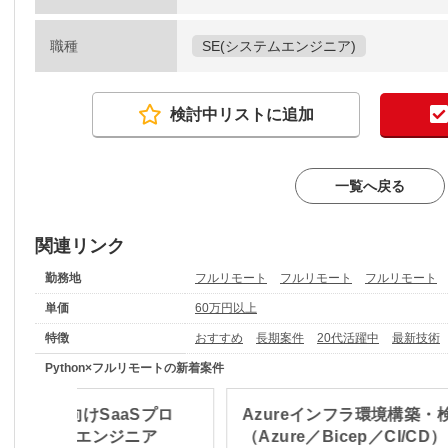
職種
SE(システムエンジニア)
検討中リストに追加
一覧へ戻る
関連リンク
勤務地
フルリモート
フルリモート
フルリモート
単価
60万円以上
特徴
おすすめ
長期案件
20代活躍中
最新技術
Python×フルリモートの新着案件
hon】建設向けSaaSプロ
Azureインフラ環境構築・
におけるAIエンジニア
（Azure／Bicep／CI/CD）