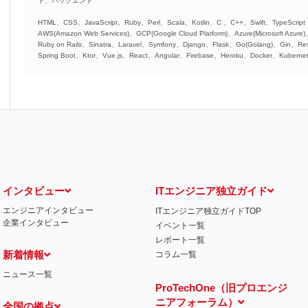
ド、バックエンド
HTML、CSS、JavaScript、Ruby、Perl、Scala、Kotlin、C 、C++、Swift、TypeScript
AWS(Amazon Web Services)、GCP(Google Cloud Platform)、Azure(Microsoft Azure
Ruby on Rails、Sinatra、Laravel、Symfony、Django、Flask、Go(Golang)、Gin、Rev
Spring Boot、Ktor、Vue.js、React、Angular、Firebase、Heroku、Docker、Kubernet
インタビュー
ITエンジニア独立ガイド
エンジニアインタビュー
ITエンジニア独立ガイドTOP
企業インタビュー
イベント一覧
レポート一覧
新着情報
コラム一覧
ニュース一覧
ProTechOne（旧プロエンジ
ニアフォーラム）
全国の拠点