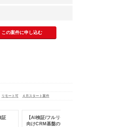
この案件に申し込む
リモート可
４月スタート案件
検証
【AI検証/フルリモート】某企業
【PHP
向けCRM基盤の技術検証支援
発