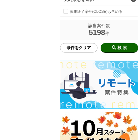
募集終了案件(CLOSE)も含める
該当案件数
5198
件
条件をクリア
検 索