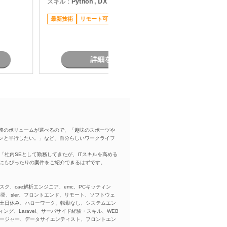
スキル：
Python , DX
スキル：
J
評価までを一貫して担当いただき、
PoCフェーズだけでなく本番運用を
最新技術
リモート可
担当者オ
見据えたシステム開発にも携わって
いただきます。
詳細を見る
務のボリュームが選べるので、「趣味のスポーツや
ンと平行したい。」など、自分らしいワークライフ
「社内SEとして勤務してきたが、ITスキルを高める
方にもぴったりの案件をご紹介できるはずです。
スク、cae解析エンジニア、emc、PCキッティン
ba、開発、sler、フロントエンド、リモート、ソフトウェ
、土日休み、ハローワーク、転勤なし、システムエン
ング、Laravel、サーバサイド経験・スキル、WEB
ネージャー、データサイエンティスト、フロントエン