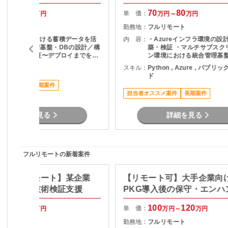
80
85
70
80
単 価：
万円～
万円
万円～
万円
フルリモート
勤務地：
フルリモート
・建設分野における蓄積データを活
内 容：
・Azureインフラ環境の設
用した機械学習基盤・DBの設計／構
築・検証 ・マルチサブスク
築 ・分析〜検証〜デプロイまでを一
ン環境における統合管理基
貫して行えるML環境の整備 ・ビッ
検証 ・GitHub Actions
ython
スキル：
Python , Azure , パブ
グデータ解析、時系列データ／テキ
CI/CD環境の構築 ・静的解
ド
ストデータの分析 ・図面・PDF・画
デプロイ環境の整備 ・AIエ
ススメ案件
長期案件
像など非構造化データの構造化処理
ト実行環境の構築・検証 ・
担当者オススメ案件
長期案件
・OCR＋LLMを用いた複雑レイアウ
のドキュメント作成 ・Azu
ト文書からの情報抽出 ・SaaSプロ
術の調査・検証業務
ダクト（BtoB）へのAI機能実装およ
詳細を見る
詳細を見る
び運用改善 ・UXボトルネック分析
と改善提案
フルリモートの新着案件
検証/フルリモート】某企業
【リモート可】大手企業向
RM基盤の技術検証支援
PKG導入後の保守・エンハ
支援
85
90
100
120
単 価：
万円～
万円
万円～
万円
フルリモート
勤務地：
フルリモート