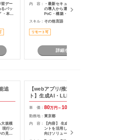
学習デー
内 容：
・最新セキュリティソリューション
内 容：
わるパッ
の導入から運用までの幅広い業務 ・
 ・本番
PoC・構築・展開のリード ・既存シ
え変更、
ステムの改善施策の企画・推進 ・メ
スキル：
その他言語
スキル：
M
知見・技
ンバー管理
可
リモート可
担当者オ
詳細を見る
能追
【webアプリ/推進/ハイブリッ
マルチ
ト】生成AI・LLM活用ソリュー
案件
ション開発支援
80
100
単 価：
単 価：
万円～
万円
勤務地：
東京都
勤務地：
る大規模
内 容：
【内容】 生成AI・LLM・AIエージェ
内 容：
シ
ントを活用した新規事業および顧客
件の見直
向けソリューション開発案件です。
担当頂き
AI技術の技術検証から設計・実装・