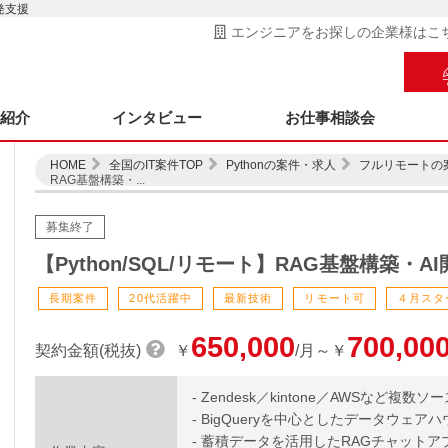
開発支援
エンジニアをお探しの企業様はこ
ス紹介
インタビュー
お仕事相談会
HOME
全国のIT案件TOP
Pythonの案件・求人
フルリモートの
RAG基盤構築・...
募集終了
【Python/SQL/リモート】RAG基盤構築・A
長期案件
20代活躍中
最新技術
リモート可
４月スタ
650,000
700,00
契約金額(税抜)
￥
/月～￥
- Zendesk／kintone／AWSなど
- BigQueryを中心としたデータウェ
- 蓄積データを活用したRAGチャット