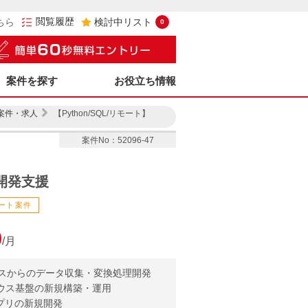
閲覧履歴
ちら
検討中リスト
0
案件を探す
お役立ち情報
案件・求人
【Python/SQL/リモート】
案件No：52096-47
I開発支援
ート案件
0
/月
複数ソースからのデータ収集・変換処理開発
アハウス基盤の新規構築・運用
アプリの新規開発