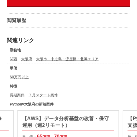
閲覧履歴
関連リンク
勤務地
関西
大阪府
大阪市 中之島・淀屋橋・北浜エリア
単価
60万円以上
特徴
長期案件
７月スタート案件
Python×大阪府の新着案件
修
【AWS】データ分析基盤の改善・保守
【P
運用（週2リモート）
支
65
70
単 価：
単 