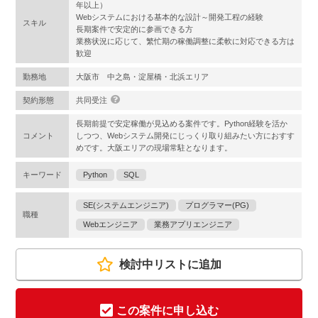
年以上）
Webシステムにおける基本的な設計～開発工程の経験
スキル
長期案件で安定的に参画できる方
業務状況に応じて、繁忙期の稼働調整に柔軟に対応できる方は
歓迎
勤務地
大阪市 中之島・淀屋橋・北浜エリア
契約形態
共同受注
長期前提で安定稼働が見込める案件です。Python経験を活か
コメント
しつつ、Webシステム開発にじっくり取り組みたい方におすす
めです。大阪エリアの現場常駐となります。
キーワード
Python
SQL
SE(システムエンジニア)
プログラマー(PG)
職種
Webエンジニア
業務アプリエンジニア
検討中リストに追加
この案件に申し込む