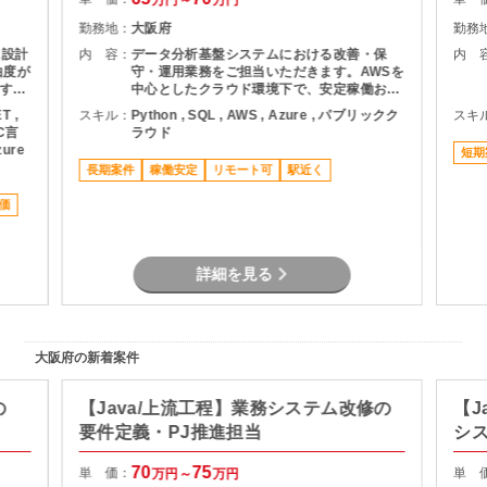
万円～
万円
勤務地：
大阪府
勤務
に設計
内 容：
データ分析基盤システムにおける改善・保
内 
由度が
守・運用業務をご担当いただきます。AWSを
すい
中心としたクラウド環境下で、安定稼働およ
び機能改善に携われる長期案件です。 主な作
T ,
スキル：
Python , SQL , AWS , Azure , パブリックク
スキ
業内容 ・AWS上のデータ分析基盤の改善・
 C言
ラウド
数は
保守・運用 ・クラウド基盤（VPC含む）お
zure
短期
り、フ
よびDB環境の運用対応 ・ログ基盤の構築・
長期案件
稼働安定
リモート可
駅近く
発注
運用 ・SQLを用いたデータ処理・開発対応
同士
価
 ＜
師をご
義
み相談
詳細を見る
夕会
レポ
てサ
の方も
大阪府の新着案件
ーニ
の
【Java/上流工程】業務システム改修の
【J
要件定義・PJ推進担当
シ
70
75
単 価：
単 
万円～
万円