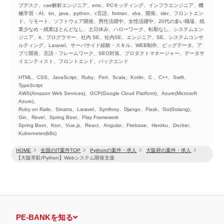
プデスク、cae解析エンジニア、emc、PCキッティング、インフラエンジニア、機
械学習・AI、iot、java、python、c言語、fortran、vba、開発、sler、フロントエン
ド、リモート、ソフトウェア開発、男性活躍中、女性活躍中、20代の多い職場、残
業少なめ・残業ほとんどなし、土日休み、ハローワーク、転勤なし、システムエン
ジニア、it、プログラマー、社内 SE、社内SE、エンジニア、SE、システムコンサ
ルティング、Laravel、サーバサイド経験・スキル、WEB制作、ビッグデータ、ア
プリ開発、言語・フレームワーク、SEO対策、プロダクトマネージャー、データサ
イエンティスト、フロントエンド、バックエンド
HTML、CSS、JavaScript、Ruby、Perl、Scala、Kotlin、C 、C++、Swift、
TypeScript
AWS(Amazon Web Services)、GCP(Google Cloud Platform)、Azure(Microsoft
Azure)、
Ruby on Rails、Sinatra、Laravel、Symfony、Django、Flask、Go(Golang)、
Gin、Revel、Spring Boot、Play Framework
Spring Boot、Ktor、Vue.js、React、Angular、Firebase、Heroku、Docker、
Kubernetes(k8s)
HOME
全国のIT案件TOP
Pythonの案件・求人
大阪府の案件・求人
【大阪常駐/Python】Webシステム開発支援
PE-BANKを知る