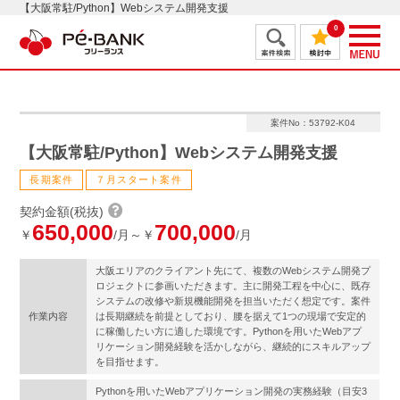
【大阪常駐/Python】Webシステム開発支援
0
案件No：53792-K04
【大阪常駐/Python】Webシステム開発支援
長期案件
７月スタート案件
契約金額(税抜)
650,000
700,000
￥
/月～￥
/月
大阪エリアのクライアント先にて、複数のWebシステム開発プ
ロジェクトに参画いただきます。主に開発工程を中心に、既存
システムの改修や新規機能開発を担当いただく想定です。案件
作業内容
は長期継続を前提としており、腰を据えて1つの現場で安定的
に稼働したい方に適した環境です。Pythonを用いたWebアプ
リケーション開発経験を活かしながら、継続的にスキルアップ
を目指せます。
Pythonを用いたWebアプリケーション開発の実務経験（目安3