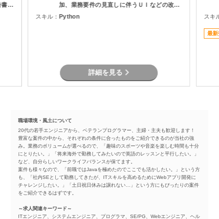
告書作
加、業務要件の見直しに伴うＵＩなどの改修
r）を
を担当頂きます。
スキル：
Python
スキ
た要件
最新
詳細を見る
職場環境・風土について
20代の若手エンジニアから、ベテランプログラマー、主婦・主夫も歓迎します！
豊富な案件の中から、それぞれの条件に合ったものをご紹介できるのが当社の強
み。業務のボリュームが選べるので、「趣味のスポーツや音楽を楽しむ時間も十分
にとりたい。」「将来海外で勤務してみたいので英語のレッスンと平行したい。」
など、自分らしいワークライフバランスが保てます。
案件も様々なので、「前職ではJavaを極めたのでここでも活かしたい。」という方
も、「社内SEとして勤務してきたが、ITスキルを高めるためにWebアプリ開発に
チャレンジしたい。」「土日祝日休みは譲れない…」という方にもぴったりの案件
をご紹介できるはずです。
～求人関連キーワード～
ITエンジニア、システムエンジニア、プログラマ、SE/PG、Webエンジニア、ヘル