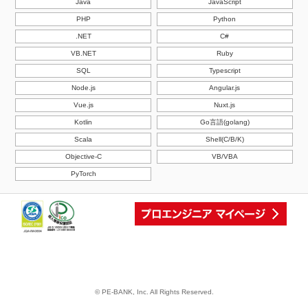
Java
JavaScript
PHP
Python
.NET
C#
VB.NET
Ruby
SQL
Typescript
Node.js
Angular.js
Vue.js
Nuxt.js
Kotlin
Go言語(golang)
Scala
Shell(C/B/K)
Objective-C
VB/VBA
PyTorch
© PE-BANK, Inc. All Rights Reserved.