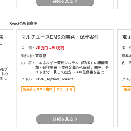
詳細を見る
Reactの新着案件
開発
マルチユースEMSの開発・保守案件
電
テ
70
80
単 価：
単 
万円～
万円
勤務地：
東京都
勤務
内 容：
・エネルギー管理システム（EMS）の機能追
内 
加・保守開発 ・要件定義から設計、開発、テ
開発プ
ストまで一貫して担当 ・API仕様書を基にし
たDB設計・ロジック設計 ・設計書作成およ
担当
スキル：
Java , Python , React
スキ
び各種レビュー対応 ・プロジェクト管理支援
（進捗・課題管理、関係者調整） ・品質管理
ダンな
担当者オススメ案件
リモート可
担当
および開発推進
ンで
詳細を見る