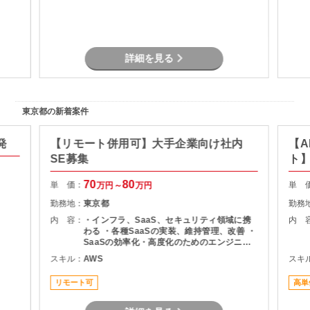
術力向
詳細を見る
東京都の新着案件
発
【リモート併用可】大手企業向け社内
【A
SE募集
ト
70
80
単 価：
単 
万円～
万円
勤務地：
東京都
勤務
内 容：
・インフラ、SaaS、セキュリティ領域に携
内 
わる ・各種SaaSの実装、維持管理、改善 ・
SaaSの効率化・高度化のためのエンジニア
リング ・SaaSのシステム課題・障害に対す
スキル：
AWS
スキ
る対策の計画と実装 ・社内NWやオンプレサ
ーバの運用保守 ・拠点のネットワーク配備担
リモート可
高単
当