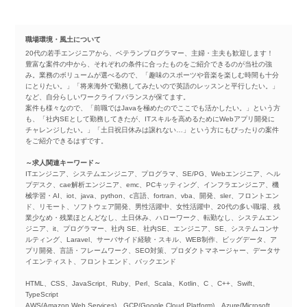
職場環境・風土について
20代の若手エンジニアから、ベテランプログラマー、主婦・主夫も歓迎します！
豊富な案件の中から、それぞれの条件に合ったものをご紹介できるのが当社の強
み。業務のボリュームが選べるので、「趣味のスポーツや音楽を楽しむ時間も十分
にとりたい。」「将来海外で勤務してみたいので英語のレッスンと平行したい。」
など、自分らしいワークライフバランスが保てます。
案件も様々なので、「前職ではJavaを極めたのでここでも活かしたい。」という方
も、「社内SEとして勤務してきたが、ITスキルを高めるためにWebアプリ開発に
チャレンジしたい。」「土日祝日休みは譲れない…」という方にもぴったりの案件
をご紹介できるはずです。
～求人関連キーワード～
ITエンジニア、システムエンジニア、プログラマ、SE/PG、Webエンジニア、ヘル
プデスク、cae解析エンジニア、emc、PCキッティング、インフラエンジニア、機
械学習・AI、iot、java、python、c言語、fortran、vba、開発、sler、フロントエン
ド、リモート、ソフトウェア開発、男性活躍中、女性活躍中、20代の多い職場、残
業少なめ・残業ほとんどなし、土日休み、ハローワーク、転勤なし、システムエン
ジニア、it、プログラマー、社内 SE、社内SE、エンジニア、SE、システムコンサ
ルティング、Laravel、サーバサイド経験・スキル、WEB制作、ビッグデータ、ア
プリ開発、言語・フレームワーク、SEO対策、プロダクトマネージャー、データサ
イエンティスト、フロントエンド、バックエンド
HTML、CSS、JavaScript、Ruby、Perl、Scala、Kotlin、C 、C++、Swift、
TypeScript
AWS(Amazon Web Services)、GCP(Google Cloud Platform)、Azure(Microsoft