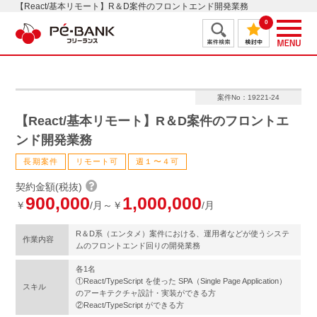
【React/基本リモート】R＆D案件のフロントエンド開発業務
0
案件No：19221-24
【React/基本リモート】R＆D案件のフロントエ
ンド開発業務
長期案件
リモート可
週１〜４可
契約金額(税抜)
900,000
1,000,000
￥
/月～￥
/月
R＆D系（エンタメ）案件における、運用者などが使うシステ
作業内容
ムのフロントエンド回りの開発業務
各1名
①React/TypeScript を使った SPA（Single Page Application）
スキル
のアーキテクチャ設計・実装ができる方
②React/TypeScript ができる方