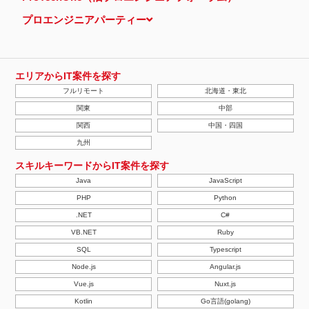
プロエンジニアパーティー
エリアからIT案件を探す
フルリモート
北海道・東北
関東
中部
関西
中国・四国
九州
スキルキーワードからIT案件を探す
Java
JavaScript
PHP
Python
.NET
C#
VB.NET
Ruby
SQL
Typescript
Node.js
Angular.js
Vue.js
Nuxt.js
Kotlin
Go言語(golang)