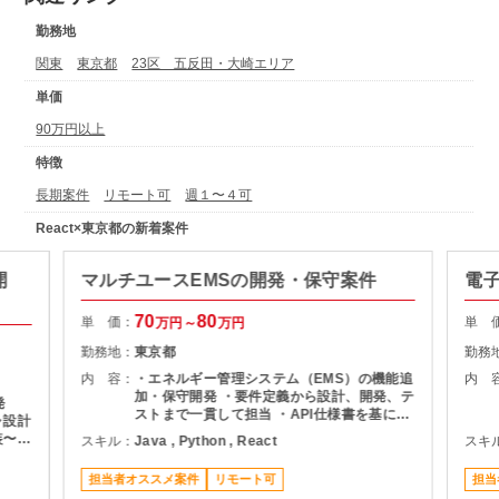
勤務地
関東
東京都
23区 五反田・大崎エリア
単価
90万円以上
特徴
長期案件
リモート可
週１〜４可
React×東京都の新着案件
開
マルチユースEMSの開発・保守案件
電
70
80
単 価：
単 
万円～
万円
勤務地：
東京都
勤務
内 容：
・エネルギー管理システム（EMS）の機能追
内 
加・保守開発 ・要件定義から設計、開発、テ
発
ストまで一貫して担当 ・API仕様書を基にし
ャ設計
たDB設計・ロジック設計 ・設計書作成およ
装〜リ
スキル：
Java , Python , React
スキ
び各種レビュー対応 ・プロジェクト管理支援
ュー／
（進捗・課題管理、関係者調整） ・品質管理
の改善
担当者オススメ案件
リモート可
担当
および開発推進
ビジ