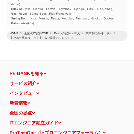
Azure)、
Ruby on Rails、Sinatra、Laravel、Symfony、Django、Flask、Go(Golang)、
Gin、Revel、Spring Boot、Play Framework
Spring Boot、Ktor、Vue.js、React、Angular、Firebase、Heroku、Docker、
Kubernetes(k8s)
HOME
全国のIT案件TOP
Reactの案件・求人
東京都の案件・求人
【React/基本リモート】R＆D案件のフロントエ...
PE-BANKを知る
サービス紹介
インタビュー
新着情報
全国の拠点
ITエンジニア独立ガイド
ProTechOne（旧プロエンジニアフォーラム）