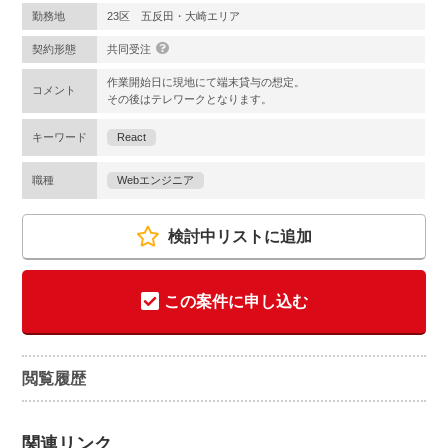
勤務地
23区 五反田・大崎エリア
契約形態
共同受注
作業開始日に現地にて端末貸与の想定。
コメント
その後はテレワークとなります。
キーワード
React
職種
Webエンジニア
検討中リストに追加
この案件に申し込む
閲覧履歴
関連リンク