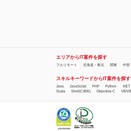
エリアからIT案件を探す
フルリモート
北海道・東北
関東
中部
スキルキーワードからIT案件を探す
Java
JavaScript
PHP
Python
.NET
Scala
Shell(C/B/K)
Objective-C
VB/V