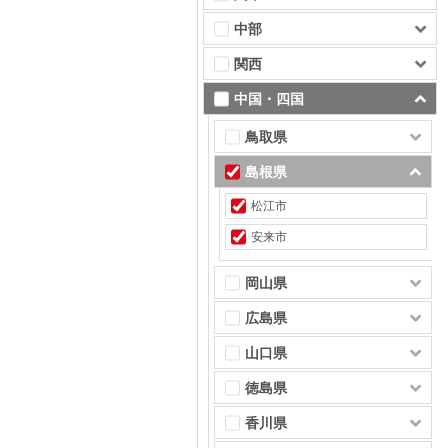
中部
関西
中国・四国
鳥取県
島根県
松江市
安来市
岡山県
広島県
山口県
徳島県
香川県