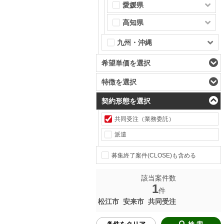
愛媛県
高知県
九州・沖縄
希望単価を選択
特徴を選択
契約形態を選択
共同受注（業務委託）
派遣
募集終了案件(CLOSE)も含める
該当案件数
1
件
松江市
安来市
共同受注