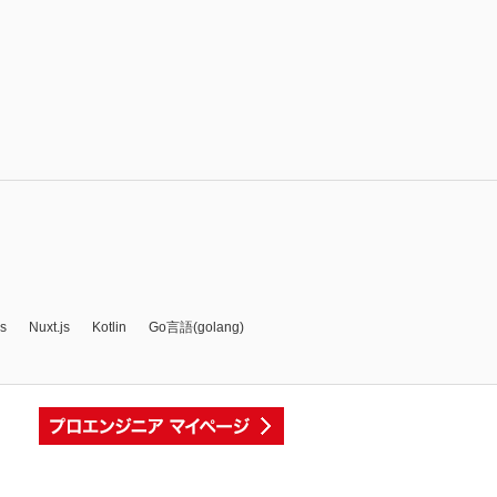
js
Nuxt.js
Kotlin
Go言語(golang)