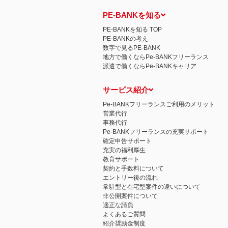
PE-BANKを知る
PE-BANKを知る TOP
PE-BANKの考え
数字で見るPE-BANK
地方で働くならPe-BANKフリーランス
派遣で働くならPe-BANKキャリア
サービス紹介
Pe-BANKフリーランスご利用のメリット
営業代行
事務代行
Pe-BANKフリーランスの充実サポート
確定申告サポート
充実の福利厚生
教育サポート
契約と手数料について
エントリー後の流れ
常駐型と在宅型案件の違いについて
非公開案件について
適正な請負
よくあるご質問
紹介奨励金制度