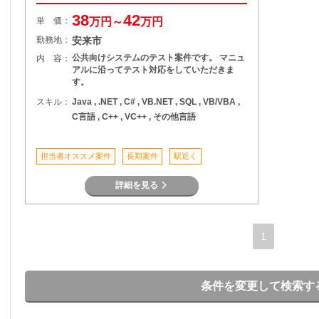
38
42
単 価：
万円～
万円
勤務地：
安来市
公共向けシステムのテスト案件です。 マニュ
内 容：
アルに沿ってテスト対応をしていただきま
す。
スキル：
Java , .NET , C# , VB.NET , SQL , VB/VBA ,
C言語 , C++ , VC++ , その他言語
担当者オススメ案件
長期案件
駅近く
詳細を見る
1
条件を変更して検索す