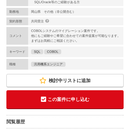
SQL/Oracle等のご経験がある方
勤務地
岡山県 その他（非公開含む）
契約形態
共同受注
COBOLシステムのマイグレーション案件です。
コメント
他にもご経験やご希望に合わせての案件提案が可能なります。
まずはお気軽にご相談ください。
キーワード
SQL
COBOL
職種
汎用機系エンジニア
検討中リストに追加
この案件に申し込む
閲覧履歴