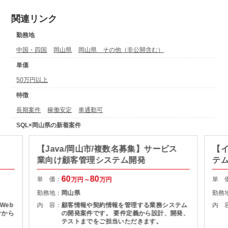
関連リンク
勤務地
中国・四国
岡山県
岡山県 その他（非公開含む）
単価
50万円以上
特徴
長期案件
稼働安定
車通勤可
SQL×岡山県の新着案件
【Java/岡山市/複数名募集】サービス
【イ
業向け顧客管理システム開発
テ
60
80
単 価：
単 
万円～
万円
勤務地：
岡山県
勤務
Web
内 容：
顧客情報や契約情報を管理する業務システム
内 
計から
の開発案件です。 要件定義から設計、開発、
テストまでをご担当いただきます。