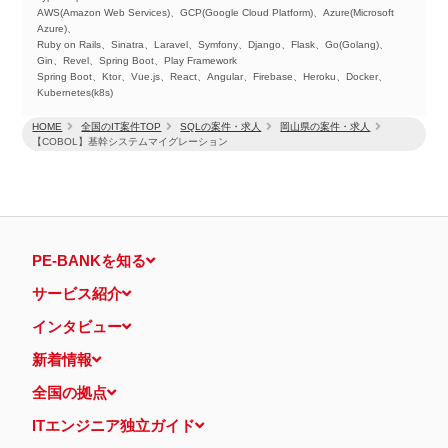
AWS(Amazon Web Services)、GCP(Google Cloud Platform)、Azure(Microsoft
Azure)、
Ruby on Rails、Sinatra、Laravel、Symfony、Django、Flask、Go(Golang)、
Gin、Revel、Spring Boot、Play Framework
Spring Boot、Ktor、Vue.js、React、Angular、Firebase、Heroku、Docker、
Kubernetes(k8s)
HOME
全国のIT案件TOP
SQLの案件・求人
岡山県の案件・求人
【COBOL】基幹システムマイグレーション
PE-BANKを知る
サービス紹介
インタビュー
新着情報
全国の拠点
ITエンジニア独立ガイド