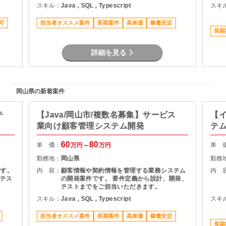
スキル：
Java , SQL , Typescript
スキ
可
担当者オススメ案件
長期案件
高単価
稼働安定
長期
詳細を見る
岡山県の新着案件
テ
【Java/岡山市/複数名募集】サービス
【イ
業向け顧客管理システム開発
テ
60
80
単 価：
単 
万円～
万円
勤務地：
岡山県
勤務
です。
内 容：
顧客情報や契約情報を管理する業務システム
内 
テス
の開発案件です。 要件定義から設計、開発、
テストまでをご担当いただきます。
スキル：
Java , SQL , Typescript
スキ
担当者オススメ案件
長期案件
高単価
稼働安定
長期