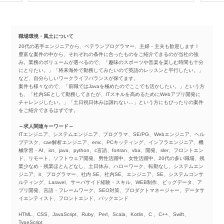
職場環境・風土について
20代の若手エンジニアから、ベテランプログラマー、主婦・主夫も歓迎します！
豊富な案件の中から、それぞれの条件に合ったものをご紹介できるのが当社の強
み。業務のボリュームが選べるので、「趣味のスポーツや音楽を楽しむ時間も十分
にとりたい。」「将来海外で勤務してみたいので英語のレッスンと平行したい。」
など、自分らしいワークライフバランスが保てます。
案件も様々なので、「前職ではJavaを極めたのでここでも活かしたい。」という方
も、「社内SEとして勤務してきたが、ITスキルを高めるためにWebアプリ開発に
チャレンジしたい。」「土日祝日休みは譲れない…」という方にもぴったりの案件
をご紹介できるはずです。
～求人関連キーワード～
ITエンジニア、システムエンジニア、プログラマ、SE/PG、Webエンジニア、ヘル
プデスク、cae解析エンジニア、emc、PCキッティング、インフラエンジニア、機
械学習・AI、iot、java、python、c言語、fortran、vba、開発、sler、フロントエン
ド、リモート、ソフトウェア開発、男性活躍中、女性活躍中、20代の多い職場、残
業少なめ・残業ほとんどなし、土日休み、ハローワーク、転勤なし、システムエン
ジニア、it、プログラマー、社内 SE、社内SE、エンジニア、SE、システムコンサ
ルティング、Laravel、サーバサイド経験・スキル、WEB制作、ビッグデータ、ア
プリ開発、言語・フレームワーク、SEO対策、プロダクトマネージャー、データサ
イエンティスト、フロントエンド、バックエンド
HTML、CSS、JavaScript、Ruby、Perl、Scala、Kotlin、C 、C++、Swift、
TypeScript