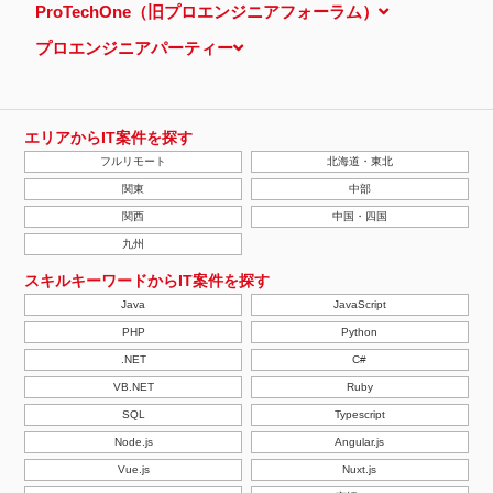
ProTechOne（旧プロエンジニアフォーラム）
プロエンジニアパーティー
エリアからIT案件を探す
フルリモート
北海道・東北
関東
中部
関西
中国・四国
九州
スキルキーワードからIT案件を探す
Java
JavaScript
PHP
Python
.NET
C#
VB.NET
Ruby
SQL
Typescript
Node.js
Angular.js
Vue.js
Nuxt.js