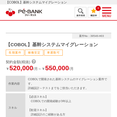
【COBOL】基幹システムマイグレーション
0
案件No：39546-H03
【COBOL】基幹システムマイグレーション
長期案件
稼働安定
車通勤可
契約金額(税抜)
520,000
550,000
￥
/月～￥
/月
COBOLで開発された基幹システムのマイグレーション案件で
作業内容
す。
詳細設計～テストまでをご担当いただきます。
【必須スキル】
COBOLでの開発経験が3年以上
スキル
【歓迎スキル】
詳細設計のご経験がある方