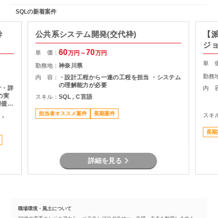
SQLの新着案件
幹
公共系システム開発(交代枠)
【派
ジ
60
70
単 価：
万円～
万円
単 
勤務地：
神奈川県
勤務
内 容：
・設計工程から一連の工程を担当 ・システム
の理解能力が必要
計・詳
内 
の実
スキル：
SQL , C言語
善提案
担当者オススメ案件
長期案件
 ,
スキ
長期
詳細を見る
職場環境・風土について