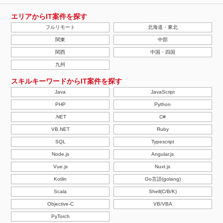
エリアからIT案件を探す
フルリモート
北海道・東北
関東
中部
関西
中国・四国
九州
スキルキーワードからIT案件を探す
Java
JavaScript
PHP
Python
.NET
C#
VB.NET
Ruby
SQL
Typescript
Node.js
Angular.js
Vue.js
Nuxt.js
Kotlin
Go言語(golang)
Scala
Shell(C/B/K)
Objective-C
VB/VBA
PyTorch