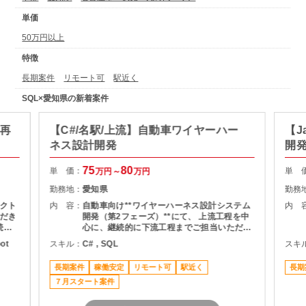
単価
50万円以上
特徴
長期案件
リモート可
駅近く
SQL×愛知県の新着案件
ム再
【C#/名駅/上流】自動車ワイヤーハー
【J
ネス設計開発
開
75
80
単 価：
単 
万円～
万円
勤務地：
愛知県
勤務
クト
内 容：
自動車向け**ワイヤーハーネス設計システム
内 
だき
開発（第2フェーズ）**にて、 上流工程を中
続参
心に、継続的に下流工程までご担当いただく
案件です。 （主な業務内容） 要件定義 外部
oot
スキル：
C# , SQL
スキ
ンスの
設計 関係部署・関係会社との仕様調整 （継
調査
続参画の場合） - 国内向け開発対応 - 開発メ
長期案件
稼働安定
リモート可
駅近く
長期
ンバーの支援・レビュー ※開発自体はオフシ
「久屋
７月スタート案件
ョア中心のため、C#は「読めるレベル」で
問題ありません （作業場所） 名古屋駅周辺
可能
のクライアント先 在宅勤務あり（頻度は要確