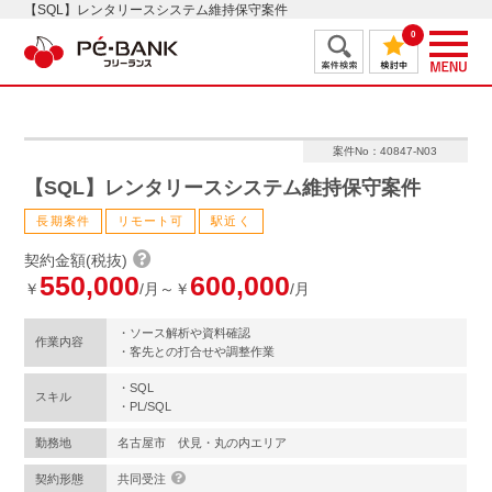
【SQL】レンタリースシステム維持保守案件
0
案件No：40847-N03
【SQL】レンタリースシステム維持保守案件
長期案件
リモート可
駅近く
契約金額(税抜)
550,000
600,000
￥
/月～￥
/月
・ソース解析や資料確認
作業内容
・客先との打合せや調整作業
・SQL
スキル
・PL/SQL
勤務地
名古屋市 伏見・丸の内エリア
契約形態
共同受注