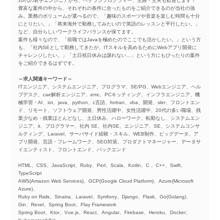
20代の若手エンジニアから、ベテランプログラマー、主婦・主夫も歓迎します！
豊富な案件の中から、それぞれの条件に合ったものをご紹介できるのが当社の強
み。業務のボリュームが選べるので、「趣味のスポーツや音楽を楽しむ時間も十分
にとりたい。」「将来海外で勤務してみたいので英語のレッスンと平行したい。」
など、自分らしいワークライフバランスが保てます。
案件も様々なので、「前職ではJavaを極めたのでここでも活かしたい。」という方
も、「社内SEとして勤務してきたが、ITスキルを高めるためにWebアプリ開発に
チャレンジしたい。」「土日祝日休みは譲れない…」という方にもぴったりの案件
をご紹介できるはずです。
～求人関連キーワード～
ITエンジニア、システムエンジニア、プログラマ、SE/PG、Webエンジニア、ヘル
プデスク、cae解析エンジニア、emc、PCキッティング、インフラエンジニア、機
械学習・AI、iot、java、python、c言語、fortran、vba、開発、sler、フロントエン
ド、リモート、ソフトウェア開発、男性活躍中、女性活躍中、20代の多い職場、残
業少なめ・残業ほとんどなし、土日休み、ハローワーク、転勤なし、システムエン
ジニア、it、プログラマー、社内 SE、社内SE、エンジニア、SE、システムコンサ
ルティング、Laravel、サーバサイド経験・スキル、WEB制作、ビッグデータ、ア
プリ開発、言語・フレームワーク、SEO対策、プロダクトマネージャー、データサ
イエンティスト、フロントエンド、バックエンド
HTML、CSS、JavaScript、Ruby、Perl、Scala、Kotlin、C 、C++、Swift、
TypeScript
AWS(Amazon Web Services)、GCP(Google Cloud Platform)、Azure(Microsoft
Azure)、
Ruby on Rails、Sinatra、Laravel、Symfony、Django、Flask、Go(Golang)、
Gin、Revel、Spring Boot、Play Framework
Spring Boot、Ktor、Vue.js、React、Angular、Firebase、Heroku、Docker、