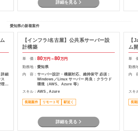
詳細を見る
認） 出社＋リモートのハイブリッド勤務
（想定期間） 2026年6月 ～ 長期 ※契約は半
期更新 ※27年度末頃までの長期想定 ※月ず
れ参画も相談可能
愛知県の新着案件
テム
【インフラ/名古屋】公共系サーバー設
【J
計構築
ム
80
80
単 価：
単 
万円～
万円
勤務地：
愛知県
勤務
 詳細
内 容：
サーバー設計・構築対応、維持保守 必須：
内 
テス
Windows／Linux サーバー 尚良：クラウド
管理
環境（AWS、Azure 等）
務ア
スキル：
AWS , Azure
スキ
長期案件
リモート可
駅近く
長期
詳細を見る