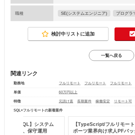
職種
SE(システムエンジニア)
プログラマ
検討中リストに追加
一覧へ戻る
関連リンク
勤務地
フルリモート
フルリモート
フルリモート
単価
60万円以上
特徴
元請け直
長期案件
稼働安定
リモート可
SQL×フルリモートの新着案件
リモート/SQL】システム
【TypeScript/フルリモー
ハンス開発、保守運用
ポーツ業界向け求人PFバッ