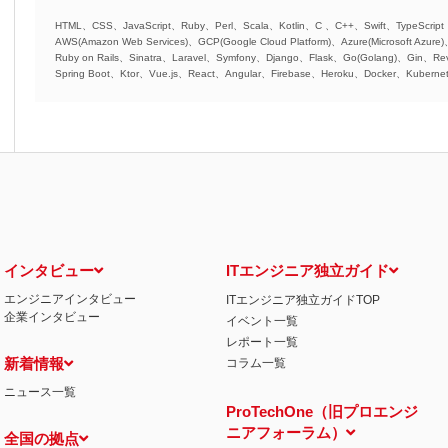
HTML、CSS、JavaScript、Ruby、Perl、Scala、Kotlin、C 、C++、Swift、TypeScript
AWS(Amazon Web Services)、GCP(Google Cloud Platform)、Azure(Microsoft Azure
Ruby on Rails、Sinatra、Laravel、Symfony、Django、Flask、Go(Golang)、Gin、Rev
Spring Boot、Ktor、Vue.js、React、Angular、Firebase、Heroku、Docker、Kubernet
インタビュー
ITエンジニア独立ガイド
エンジニアインタビュー
ITエンジニア独立ガイドTOP
企業インタビュー
イベント一覧
レポート一覧
新着情報
コラム一覧
ニュース一覧
ProTechOne（旧プロエンジ
ニアフォーラム）
全国の拠点