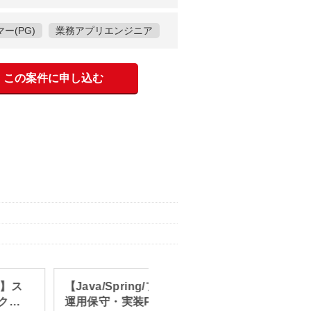
ー(PG)
業務アプリエンジニア
この案件に申し込む
ト】ス
【Java/Spring/フルリモート】
SE/J
クエ
運用保守・実装PG案件
の経験