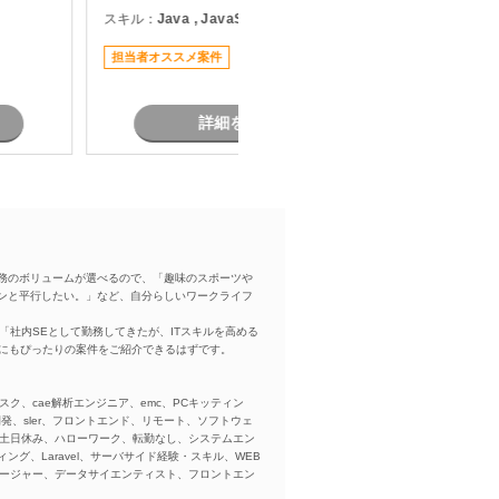
ミュニケーションを取りながら、調
スキル：
Java , JavaScript , SQL
スキル：
J
、長期的
査・原因分析・改修対応を実施して
を
B
る環境と
いただきます。 設計から保守運用ま
担当者オススメ案件
で幅広い経験を活かせるため、Web
業務系開発
システム全体を見ながら業務を進め
す。
たい方におすすめです。
詳細を見る
務のボリュームが選べるので、「趣味のスポーツや
ンと平行したい。」など、自分らしいワークライフ
「社内SEとして勤務してきたが、ITスキルを高める
方にもぴったりの案件をご紹介できるはずです。
スク、cae解析エンジニア、emc、PCキッティン
ba、開発、sler、フロントエンド、リモート、ソフトウェ
、土日休み、ハローワーク、転勤なし、システムエン
ング、Laravel、サーバサイド経験・スキル、WEB
ネージャー、データサイエンティスト、フロントエン