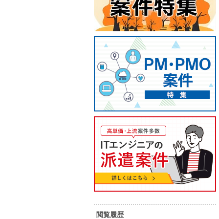
【フルリモReact/Java】Webア
【フル
プリ設計開発リーダー・メンバ
のエン
閲覧履歴