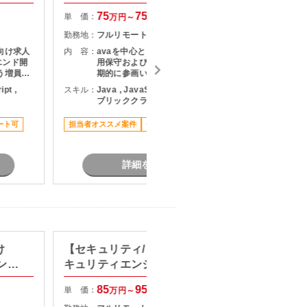
発・マ
75
75
単 価：
単 価：
万円～
万円
勤務地：
フルリモート
勤務地：
内 容：
avaを中心とした業務システムの運
内 容：
エンド開
用保守および開発支援案件です。 長
期的に参画いただける方を募集して
いただき
います。 （内容） Javaバッチ処理
ipt ,
スキル：
Java , JavaScript , SQL , AWS , パ
スキル：
J
 ・開
後の確認・運用保守対応
ブリッククラウド , Spring Boot
Java（Spring Framework）による
長期案件
実装作業 実装～テスト工程までの対
ート可
担当者オススメ案件
長期案件
リモート可
応 障害時の調査・一次対応 Gitを用
いたプルリクエストベースの開発運
用 Slack、Backlogを利用したチー
m、
ム内コミュニケーション ※フロント
詳細を見る
on 【担当
エンド対応は必須ではありません。
（作業場所） フルリモート 2～3ヶ
月に一度、運用保守対応として休日
に午前中のみ稼働する可能性あり
（想定期間） 2026年6月～（7月開
始も相談可） 長期想定
け
【セキュリティ/リモート可】セ
標準化
ンス
キュリティエンジニア募集
計支援
85
95
単 価：
単 価：
万円～
万円