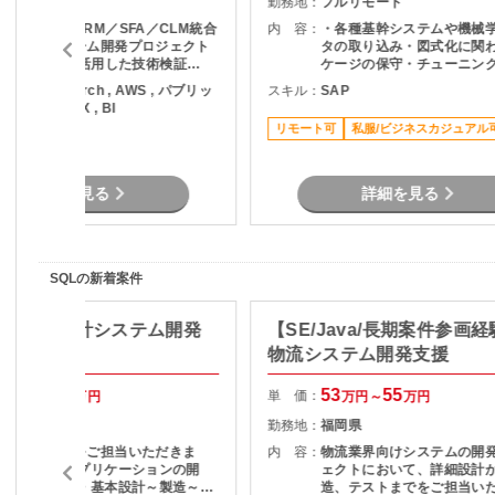
フルリモート
勤務地：
フルリモート
・某企業向けCRM／SFA／CLM統合
内 容：
・各種基幹システムや機械
プラットフォーム開発プロジェクト
タの取り込み・図式化に関
に参画 ・AIを活用した技術検証
ケージの保守・チューニング
（PoC）の実施 ・業務要件に適した
稼働後のグラフや表の見栄
ython , PyTorch , AWS , パブリッ
スキル：
SAP
AIサービス/技術の調査および選定 ・
微修正対応 ・メンバーへの
クラウド , DX , BI
AI活用に関する技術評価・検証結果
術習熟のサポート
リモート可
私服/ビジネスカジュアル
の取りまとめ ・開発チームや関係者
リモート可
との連携による検証推進 ・新技術の
検証および導入支援
詳細を見る
詳細を見る
SQLの新着案件
a/札幌】会計システム開発
【SE/Java/長期案件参画
物流システム開発支援
55
63
53
55
単 価：
万円～
万円
万円～
万円
北海道
勤務地：
福岡県
主に下記業務をご担当いただきま
内 容：
物流業界向けシステムの開
す。 ・業務アプリケーションの開
ェクトにおいて、詳細設計
発・改修対応 ・基本設計～製造～試
造、テストまでをご担当い