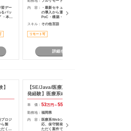
勤務地：
フルリモート
勤務地：
学習デー
内 容：
・最新セキュリティソリューション
内 容：
わるパッ
の導入から運用までの幅広い業務 ・
 ・本番
PoC・構築・展開のリード ・既存シ
え変更、
ステムの改善施策の企画・推進 ・メ
スキル：
その他言語
スキル：
M
知見・技
ンバー管理
可
リモート可
担当者オ
詳細を見る
経験】
【SE/Java/医療系システムの開
【SE/
発経験】医療系Webシステム保
経験】
守・運用支援
守開発
53
55
単 価：
単 価：
万円～
万円
勤務地：
福岡県
勤務地：
発プロジ
内 容：
医療系Webシステムの仕様変更対
内 容：
から製
応、保守開発、障害対応をご担当い
ただく案
ただく案件です。 利用部門と直接コ