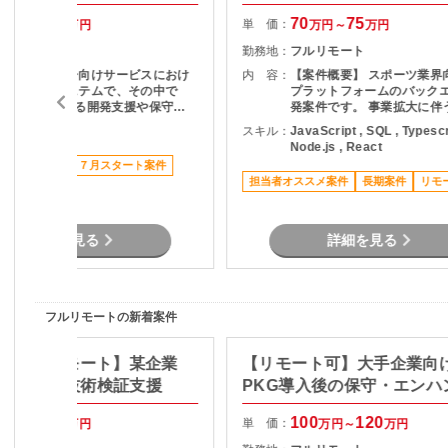
ンド開発
75
90
70
75
単 価：
万円～
万円
万円～
万円
フルリモート
勤務地：
フルリモート
一般カスタマー向けサービスにおけ
内 容：
【案件概要】 スポーツ業界向け求人
る会員管理システムで、その中で
プラットフォームのバック
DB/JP1に関する開発支援や保守運
発案件です。 事業拡大に伴う増員枠
用をご担当いただきます。 主な作業
となり、主に以下をご担当
SQL
スキル：
JavaScript , SQL , Typescr
内容： ・各種資材の管理や、環境構
ます。 ・バックエンド機能開発
Node.js , React
ツールへの適用 ・月1で実施され
発時の技術選定支援 ・ソースコード
リモート可
７月スタート案件
るリリース時の本番資材への適用作
レビュー対応 【開発環境】 ・言語：
担当者オススメ案件
長期案件
リモ
業。リリース後の監視業務。 ・運用
TypeScript（Node.js） ・FW/ライ
中の本番環境における、異常発生時
ブラリ：React、Next.js ・DB：
や課題発生時の調査／対応。 ・本番
MySQL ・クラウド：AWS ・ツー
再現環境による高負荷試験、及びチ
ル：GitHub、Slack、Zoo
詳細を見る
詳細を見る
ューニング。
JIRA、Confluence、Noti
工程】 ・設計検討 ・実装 ・コード
レビュー ・技術選定
フルリモートの新着案件
検証/フルリモート】某企業
【リモート可】大手企業向
RM基盤の技術検証支援
PKG導入後の保守・エンハ
支援
85
90
100
120
単 価：
万円～
万円
万円～
万円