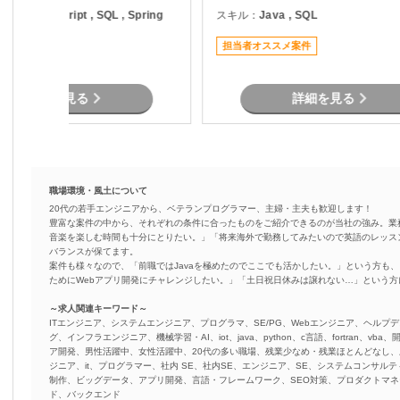
験工程の対応 ・データベースを活用
件です。 既存システムの機能追加や
ava , JavaScript , SQL , Spring
スキル：
Java , SQL
した機能開発 ・システム移行に関す
改修を中心に対応いただき
oot , ERP
る開発・検証対応
にプロジェクトへ参画でき
担当者オススメ案件
なっています。 物流システムの経験
駅近く
がなくても、Javaによる
経験を活かして参画可能で
詳細を見る
詳細を見る
職場環境・風土について
20代の若手エンジニアから、ベテランプログラマー、主婦・主夫も歓迎します！
豊富な案件の中から、それぞれの条件に合ったものをご紹介できるのが当社の強み。業
音楽を楽しむ時間も十分にとりたい。」「将来海外で勤務してみたいので英語のレッス
バランスが保てます。
案件も様々なので、「前職ではJavaを極めたのでここでも活かしたい。」という方も、
ためにWebアプリ開発にチャレンジしたい。」「土日祝日休みは譲れない…」という
～求人関連キーワード～
ITエンジニア、システムエンジニア、プログラマ、SE/PG、Webエンジニア、ヘルプデ
グ、インフラエンジニア、機械学習・AI、iot、java、python、c言語、fortran、v
ア開発、男性活躍中、女性活躍中、20代の多い職場、残業少なめ・残業ほとんどなし
ジニア、it、プログラマー、社内 SE、社内SE、エンジニア、SE、システムコンサルティ
制作、ビッグデータ、アプリ開発、言語・フレームワーク、SEO対策、プロダクトマ
ド、バックエンド