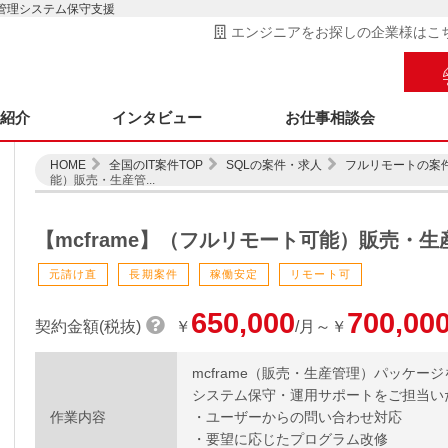
産管理システム保守支援
エンジニアをお探しの企業様はこ
ス紹介
インタビュー
お仕事相談会
HOME
全国のIT案件TOP
SQLの案件・求人
フルリモートの案
能）販売・生産管...
【mcframe】（フルリモート可能）販売・
元請け直
長期案件
稼働安定
リモート可
650,000
700,00
契約金額(税抜)
￥
/月～￥
mcframe（販売・生産管理）パッケ
システム保守・運用サポートをご担当い
作業内容
・ユーザーからの問い合わせ対応
・要望に応じたプログラム改修