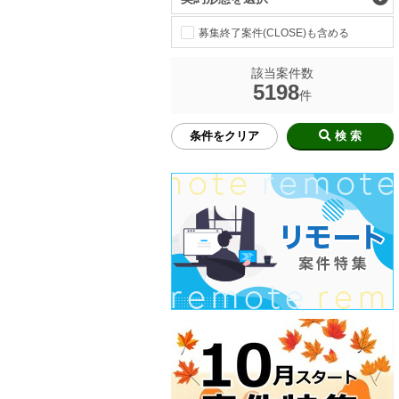
募集終了案件(CLOSE)も含める
該当案件数
5198
件
条件をクリア
検 索