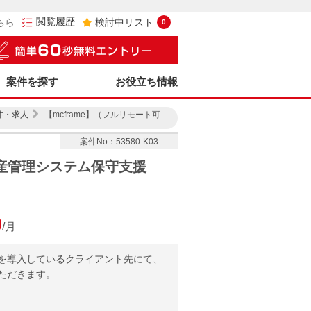
閲覧履歴
ちら
検討中リスト
0
案件を探す
お役立ち情報
件・求人
【mcframe】（フルリモート可
案件No：53580-K03
生産管理システム保守支援
0
/月
ージを導入しているクライアント先にて、
ただきます。