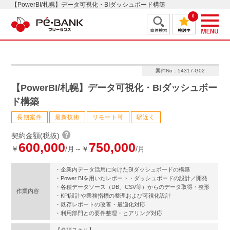
【PowerBI/札幌】データ可視化・BIダッシュボード構築
0
案件No：54317-G02
【PowerBI/札幌】データ可視化・BIダッシュボー
ド構築
長期案件
最新技術
リモート可
駅近く
契約金額(税抜)
600,000
750,000
￥
/月～￥
/月
・企業内データ活用に向けたBIダッシュボードの構築
・Power BIを用いたレポート・ダッシュボードの設計／開発
・各種データソース（DB、CSV等）からのデータ取得・整形
作業内容
・KPI設計や業務指標の整理および可視化設計
・既存レポートの改善・最適化対応
・利用部門との要件整理・ヒアリング対応