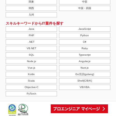
関東
中部
関西
中国・四国
九州
スキルキーワードからIT案件を探す
Java
JavaScript
PHP
Python
.NET
C#
VB.NET
Ruby
SQL
Typescript
Node.js
Angular.js
Vue.js
Nuxt.js
Kotlin
Go言語(golang)
Scala
Shell(C/B/K)
Objective-C
VB/VBA
PyTorch