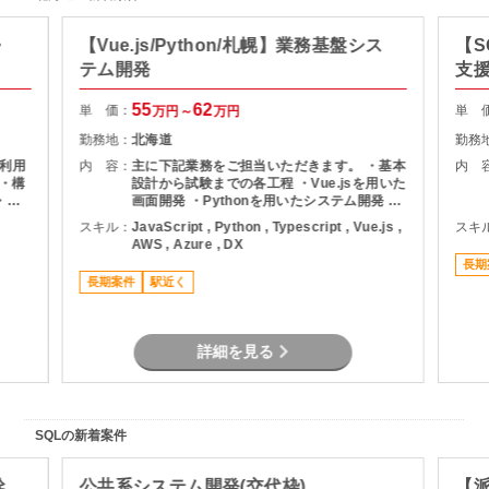
・
【Vue.js/Python/札幌】業務基盤シス
【S
テム開発
支
55
62
単 価：
単 
万円～
万円
勤務地：
北海道
勤務
を利用
内 容：
主に下記業務をご担当いただきます。 ・基本
内 
計・構
設計から試験までの各工程 ・Vue.jsを用いた
・自
画面開発 ・Pythonを用いたシステム開発 ・
および
既存機能の改善および機能追加対応 ・チーム
スキル：
JavaScript , Python , Typescript , Vue.js ,
スキ
メンバーと連携した開発推進 ・各種テストお
AWS , Azure , DX
よび品質確認対応
長期
長期案件
駅近く
詳細を見る
SQLの新着案件
幹
公共系システム開発(交代枠)
【派