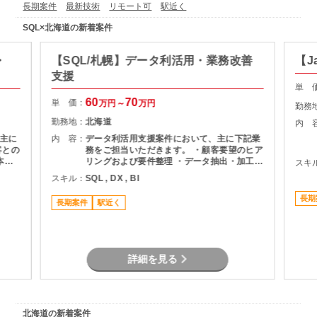
長期案件
最新技術
リモート可
駅近く
SQL×北海道の新着案件
・
【SQL/札幌】データ利活用・業務改善
【J
支援
単 
60
70
単 価：
万円～
万円
勤務
勤務地：
北海道
内 
主に
内 容：
データ利活用支援案件において、主に下記業
客との
務をご担当いただきます。 ・顧客要望のヒア
本番
リングおよび要件整理 ・データ抽出・加工・
スキ
集計対応 ・BIツールを用いたレポート作成・
スキル：
SQL , DX , BI
運用支援 ・ダッシュボード構築および改善対
応 ・業務改善に向けたデータ活用提案
長期
長期案件
駅近く
詳細を見る
北海道の新着案件