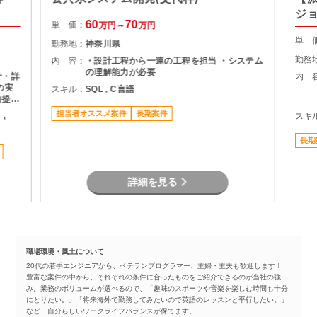
ジ
60
70
単 価：
万円～
万円
単 
勤務地：
神奈川県
勤務
内 容：
・設計工程から一連の工程を担当 ・システム
の理解能力が必要
計・詳
内 
の実
スキル：
SQL , C言語
善提案
担当者オススメ案件
長期案件
 ,
スキ
長期
詳細を見る
職場環境・風土について
20代の若手エンジニアから、ベテランプログラマー、主婦・主夫も歓迎します！
豊富な案件の中から、それぞれの条件に合ったものをご紹介できるのが当社の強
み。業務のボリュームが選べるので、「趣味のスポーツや音楽を楽しむ時間も十分
にとりたい。」「将来海外で勤務してみたいので英語のレッスンと平行したい。」
など、自分らしいワークライフバランスが保てます。