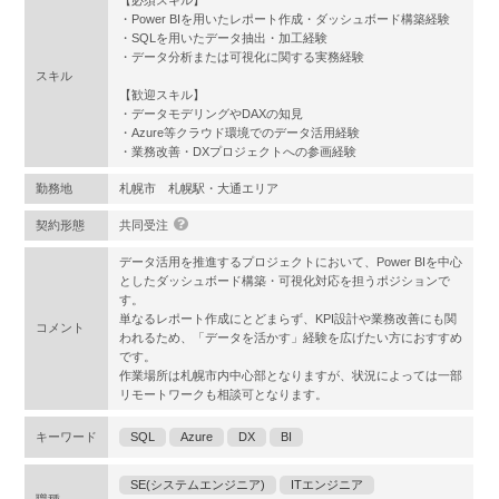
【必須スキル】
・Power BIを用いたレポート作成・ダッシュボード構築経験
・SQLを用いたデータ抽出・加工経験
・データ分析または可視化に関する実務経験
スキル
【歓迎スキル】
・データモデリングやDAXの知見
・Azure等クラウド環境でのデータ活用経験
・業務改善・DXプロジェクトへの参画経験
勤務地
札幌市 札幌駅・大通エリア
契約形態
共同受注
データ活用を推進するプロジェクトにおいて、Power BIを中心
としたダッシュボード構築・可視化対応を担うポジションで
す。
単なるレポート作成にとどまらず、KPI設計や業務改善にも関
コメント
われるため、「データを活かす」経験を広げたい方におすすめ
です。
作業場所は札幌市内中心部となりますが、状況によっては一部
リモートワークも相談可となります。
キーワード
SQL
Azure
DX
BI
SE(システムエンジニア)
ITエンジニア