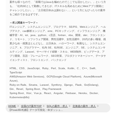
案件も様々なので、「前職ではJavaを極めたのでここでも活かしたい。」という方
も、「社内SEとして勤務してきたが、ITスキルを高めるためにWebアプリ開発に
チャレンジしたい。」「土日祝日休みは譲れない…」という方にもぴったりの案件
をご紹介できるはずです。
～求人関連キーワード～
ITエンジニア、システムエンジニア、プログラマ、SE/PG、Webエンジニア、ヘル
プデスク、cae解析エンジニア、emc、PCキッティング、インフラエンジニア、機
械学習・AI、iot、java、python、c言語、fortran、vba、開発、sler、フロントエン
ド、リモート、ソフトウェア開発、男性活躍中、女性活躍中、20代の多い職場、残
業少なめ・残業ほとんどなし、土日休み、ハローワーク、転勤なし、システムエン
ジニア、it、プログラマー、社内 SE、社内SE、エンジニア、SE、システムコンサ
ルティング、Laravel、サーバサイド経験・スキル、WEB制作、ビッグデータ、ア
プリ開発、言語・フレームワーク、SEO対策、プロダクトマネージャー、データサ
イエンティスト、フロントエンド、バックエンド
HTML、CSS、JavaScript、Ruby、Perl、Scala、Kotlin、C 、C++、Swift、
TypeScript
AWS(Amazon Web Services)、GCP(Google Cloud Platform)、Azure(Microsoft
Azure)、
Ruby on Rails、Sinatra、Laravel、Symfony、Django、Flask、Go(Golang)、
Gin、Revel、Spring Boot、Play Framework
Spring Boot、Ktor、Vue.js、React、Angular、Firebase、Heroku、Docker、
Kubernetes(k8s)
HOME
全国のIT案件TOP
SQLの案件・求人
北海道の案件・求人
【PowerBI/札幌】データ可視化・BIダッシュ...