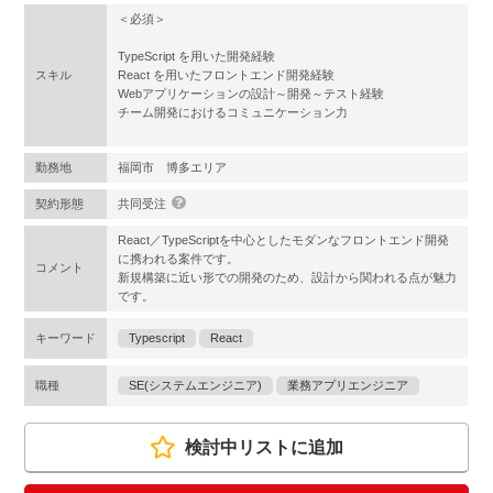
＜必須＞
TypeScript を用いた開発経験
スキル
React を用いたフロントエンド開発経験
Webアプリケーションの設計～開発～テスト経験
チーム開発におけるコミュニケーション力
勤務地
福岡市 博多エリア
契約形態
共同受注
React／TypeScriptを中心としたモダンなフロントエンド開発
に携われる案件です。
コメント
新規構築に近い形での開発のため、設計から関われる点が魅力
です。
キーワード
Typescript
React
職種
SE(システムエンジニア)
業務アプリエンジニア
検討中リストに追加