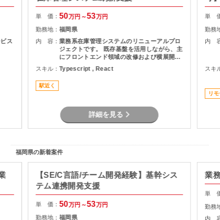
開
50
53
単 価：
単 
万円～
万円
勤務地：
福岡県
勤務
ービス
内 容：
業務系在庫管理システムのリニューアルプロ
内 
ジェクトです。 既存基盤を活用しながら、主
にフロントエンド領域の改修および横展開対
応をご担当いただきます。 モダンなWeb技
スキル：
Typescript , React
スキ
術を用いた開発となり、画面開発を中心に設
計・実装・テストまで携わるポジションで
駅近く
す。 主体的に作業を進められるエンジニアを
リモ
募集しています。
詳細を見る
福岡県の新着案件
業
【SE/C言語/チーム開発経験】基幹シス
業
テム連携開発支援
単 
50
53
単 価：
万円～
万円
勤務
勤務地：
福岡県
内 