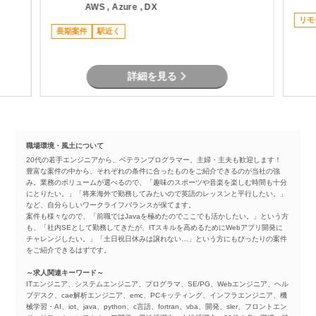
に設
メンバーと連携した開発推進 ・各種テストお
AWS , Azure , DX
で
よび品質確認対応
リモ
長期案件
駅近く
詳細を見る
職場環境・風土について
20代の若手エンジニアから、ベテランプログラマー、主婦・主夫も歓迎します！
豊富な案件の中から、それぞれの条件に合ったものをご紹介できるのが当社の強
み。業務のボリュームが選べるので、「趣味のスポーツや音楽を楽しむ時間も十分
にとりたい。」「将来海外で勤務してみたいので英語のレッスンと平行したい。」
など、自分らしいワークライフバランスが保てます。
案件も様々なので、「前職ではJavaを極めたのでここでも活かしたい。」という方
も、「社内SEとして勤務してきたが、ITスキルを高めるためにWebアプリ開発に
チャレンジしたい。」「土日祝日休みは譲れない…」という方にもぴったりの案件
をご紹介できるはずです。
～求人関連キーワード～
ITエンジニア、システムエンジニア、プログラマ、SE/PG、Webエンジニア、ヘル
プデスク、cae解析エンジニア、emc、PCキッティング、インフラエンジニア、機
械学習・AI、iot、java、python、c言語、fortran、vba、開発、sler、フロントエン