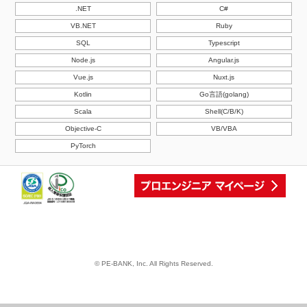
.NET
C#
VB.NET
Ruby
SQL
Typescript
Node.js
Angular.js
Vue.js
Nuxt.js
Kotlin
Go言語(golang)
Scala
Shell(C/B/K)
Objective-C
VB/VBA
PyTorch
© PE-BANK, Inc. All Rights Reserved.