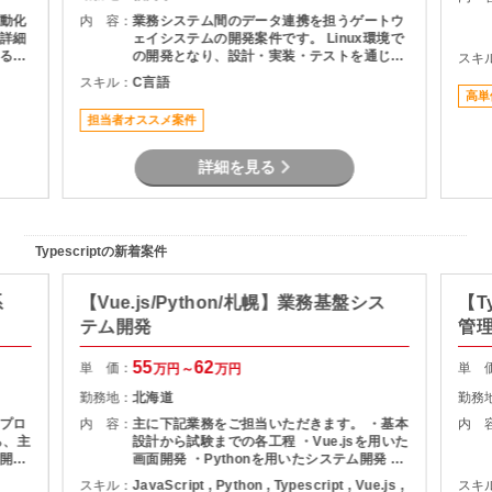
動化
内 容：
業務システム間のデータ連携を担うゲートウ
詳細
ェイシステムの開発案件です。 Linux環境で
るこ
の開発となり、設計・実装・テストを通じて
スキ
積み
システムの安定稼働を支える役割を担当いた
スキル：
C言語
とし
だきます。 長期案件のため、腰を据えて開発
高単
に携わりたい方におすすめです。
担当者オススメ案件
詳細を見る
Typescriptの新着案件
系
【Vue.js/Python/札幌】業務基盤シス
【T
テム開発
管
55
62
単 価：
単 
万円～
万円
勤務地：
北海道
勤務
プロ
内 容：
主に下記業務をご担当いただきます。 ・基本
内 
設計から試験までの各工程 ・Vue.jsを用いた
開対
画面開発 ・Pythonを用いたシステム開発 ・
既存機能の改善および機能追加対応 ・チーム
スキル：
JavaScript , Python , Typescript , Vue.js ,
スキ