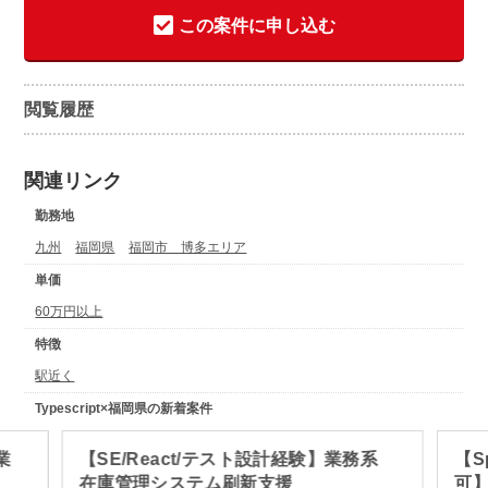
この案件に申し込む
閲覧履歴
関連リンク
勤務地
九州
福岡県
福岡市 博多エリア
単価
60万円以上
特徴
駅近く
Typescript×福岡県の新着案件
業
【SE/React/テスト設計経験】業務系
【S
在庫管理システム刷新支援
可】