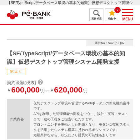
【SE/TypeScript/データベース環境の基本的知識】仮想デスクトップ管理シ
ステム開発支援
0
案件No：54206-Q07
【SE/TypeScript/データベース環境の基本的知
識】仮想デスクトップ管理システム開発支援
駅近く
契約金額(税抜)
600,000
620,000
￥
/月～￥
/月
仮想デスクトップ環境を管理するWebポータルの新規構築案件
です。
APIを利用した管理機能の開発を中心に、設計・実装・テスト
作業内容
まで一連の工程をご担当いただきます。
フロントエンドを主軸とした開発となり、モダンな技術スタッ
クを活用したシステム構築に携われるポジションです。
短期案件ながら、状況により延長の可能性もあります