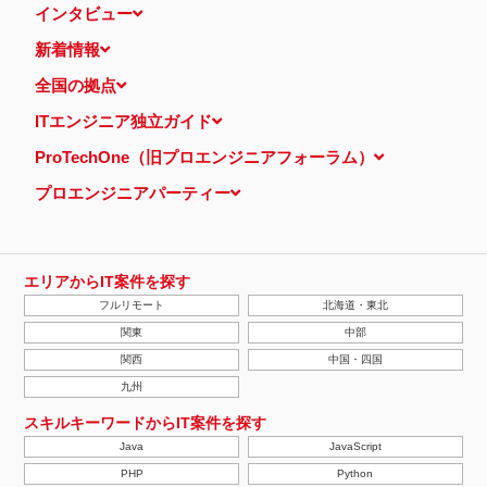
インタビュー
新着情報
全国の拠点
ITエンジニア独立ガイド
ProTechOne（旧プロエンジニアフォーラム）
プロエンジニアパーティー
エリアからIT案件を探す
フルリモート
北海道・東北
関東
中部
関西
中国・四国
九州
スキルキーワードからIT案件を探す
Java
JavaScript
PHP
Python