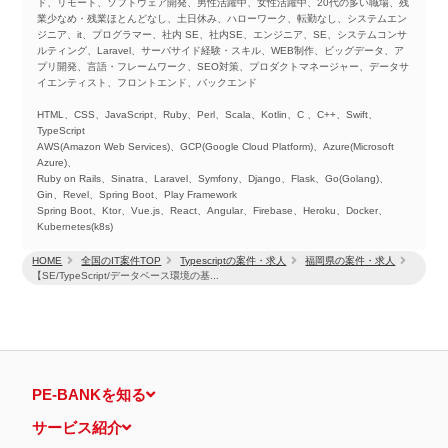
ド、リモート、ソフトウェア開発、男性活躍中、女性活躍中、20代の多い職場、残
業少なめ・残業ほとんどなし、土日休み、ハローワーク、転勤なし、システムエン
ジニア、it、プログラマー、社内 SE、社内SE、エンジニア、SE、システムコンサ
ルティング、Laravel、サーバサイド経験・スキル、WEB制作、ビッグデータ、ア
プリ開発、言語・フレームワーク、SEO対策、プロダクトマネージャー、データサ
イエンティスト、フロントエンド、バックエンド
HTML、CSS、JavaScript、Ruby、Perl、Scala、Kotlin、C 、C++、Swift、
TypeScript
AWS(Amazon Web Services)、GCP(Google Cloud Platform)、Azure(Microsoft
Azure)、
Ruby on Rails、Sinatra、Laravel、Symfony、Django、Flask、Go(Golang)、
Gin、Revel、Spring Boot、Play Framework
Spring Boot、Ktor、Vue.js、React、Angular、Firebase、Heroku、Docker、
Kubernetes(k8s)
HOME
全国のIT案件TOP
Typescriptの案件・求人
福岡県の案件・求人
【SE/TypeScript/データベース環境の基...
PE-BANKを知る
サービス紹介