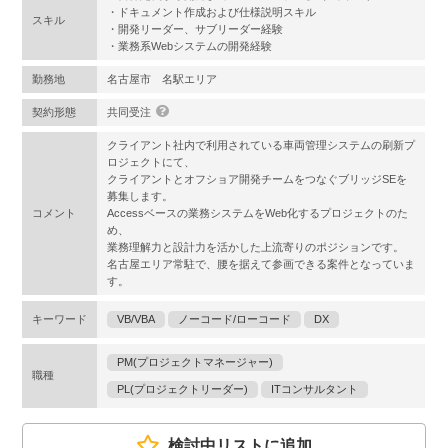
・ドキュメント作成および仕様説明スキル
スキル
・開発リーダー、サブリーダー経験
・業務系Webシステムの開発経験
勤務地
名古屋市 名駅エリア
契約形態
共同受注
クライアント社内で利用されている車両管理システムの刷新プ
ロジェクトにて、
クライアントとオフショア開発チームをつなぐブリッジSEを
募集します。
コメント
Accessベースの業務システムをWeb化するプロジェクトのた
め、
業務理解力と設計力を活かした上流寄りのポジションです。
名古屋エリア常駐で、腰を据えて参画できる案件となっていま
す。
キーワード
VB/VBA
ノーコード/ローコード
DX
PM(プロジェクトマネージャー)
職種
PL(プロジェクトリーダー)
ITコンサルタント
検討中リストに追加