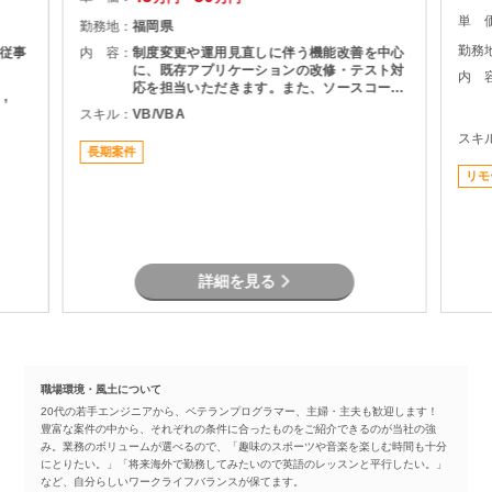
単 
勤務地：
福岡県
勤務
従事
内 容：
制度変更や運用見直しに伴う機能改善を中心
に、既存アプリケーションの改修・テスト対
内 
応を担当いただきます。また、ソースコード
 ,
管理やチームメンバーとの連携など、開発推
スキル：
VB/VBA
進にも携わっていただくポジションです。
スキ
長期案件
リモ
詳細を見る
職場環境・風土について
20代の若手エンジニアから、ベテランプログラマー、主婦・主夫も歓迎します！
豊富な案件の中から、それぞれの条件に合ったものをご紹介できるのが当社の強
み。業務のボリュームが選べるので、「趣味のスポーツや音楽を楽しむ時間も十分
にとりたい。」「将来海外で勤務してみたいので英語のレッスンと平行したい。」
など、自分らしいワークライフバランスが保てます。