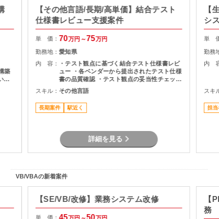
構
【その他言語/長期/高単価】結合テスト
【生
仕様書レビュー支援案件
シ
70
75
単 価：
単 
万円～
万円
勤務地：
愛知県
勤務
内 容：
・テスト観点に基づく結合テスト仕様書レビ
内 
～構築
ュー ・各ベンダーから提出されたテスト仕様
いた
書の品質確認 ・テスト観点の妥当性チェック
・指摘事項の整理およびレビュー結果のフィ
スキル：
その他言語
スキ
ードバック ・プロジェクト関係者との調整・
コミュニケーション
長期案件
駅近く
担当
詳細を見る
VB/VBAの新着案件
【SE/VB/改修】業務システム改修
【P
務
45
50
単 価：
万円～
万円