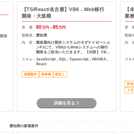
【TS/React/名古屋】VB6→Web移行
【未
開発・大規模
業務
80
85
単 価：
単 
万円～
万円
勤務地：
愛知県
勤務
担当
内 容：
製造業向け既存システムのモダナイゼーショ
内 
ンPJにて、VB6からWebシステムへの移行
開発をご担当いただきます。 【内容】 VB6
システムのWeb化（TypeScript/React） 既
スキル：
JavaScript , SQL , Typescript , VB/VBA ,
スキ
存ソースをベースとした再設計・再構築 コー
React
ドレビュー、設計書レビュー対応 テスト仕様
書レビュー対応 開発フェーズでの実装および
長期案件
高単価
駅近く
品質担保支援 約20名規模チームでの開発業
務 【作業場所】 名古屋駅周辺のクライアン
担当
ト先 参画初期は常駐必須 キャッチアップ後
は一部リモートの可能性あり 【想定期間】
４月
即日～６カ月程度（延長の可能性あり）
詳細を見る
愛知県の新着案件