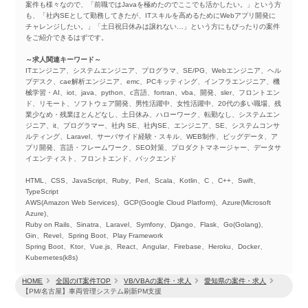
案件も様々なので、「前職ではJavaを極めたのでここでも活かしたい。」という方
も、「社内SEとして勤務してきたが、ITスキルを高めるためにWebアプリ開発に
チャレンジしたい。」「土日祝日休みは譲れない…」という方にもぴったりの案件
をご紹介できるはずです。
～求人関連キーワード～
ITエンジニア、システムエンジニア、プログラマ、SE/PG、Webエンジニア、ヘル
プデスク、cae解析エンジニア、emc、PCキッティング、インフラエンジニア、機
械学習・AI、iot、java、python、c言語、fortran、vba、開発、sler、フロントエン
ド、リモート、ソフトウェア開発、男性活躍中、女性活躍中、20代の多い職場、残
業少なめ・残業ほとんどなし、土日休み、ハローワーク、転勤なし、システムエン
ジニア、it、プログラマー、社内 SE、社内SE、エンジニア、SE、システムコンサ
ルティング、Laravel、サーバサイド経験・スキル、WEB制作、ビッグデータ、ア
プリ開発、言語・フレームワーク、SEO対策、プロダクトマネージャー、データサ
イエンティスト、フロントエンド、バックエンド
HTML、CSS、JavaScript、Ruby、Perl、Scala、Kotlin、C 、C++、Swift、
TypeScript
AWS(Amazon Web Services)、GCP(Google Cloud Platform)、Azure(Microsoft
Azure)、
Ruby on Rails、Sinatra、Laravel、Symfony、Django、Flask、Go(Golang)、
Gin、Revel、Spring Boot、Play Framework
Spring Boot、Ktor、Vue.js、React、Angular、Firebase、Heroku、Docker、
Kubernetes(k8s)
HOME
全国のIT案件TOP
VB/VBAの案件・求人
愛知県の案件・求人
【PM/名古屋】車両管理システム刷新PM支援