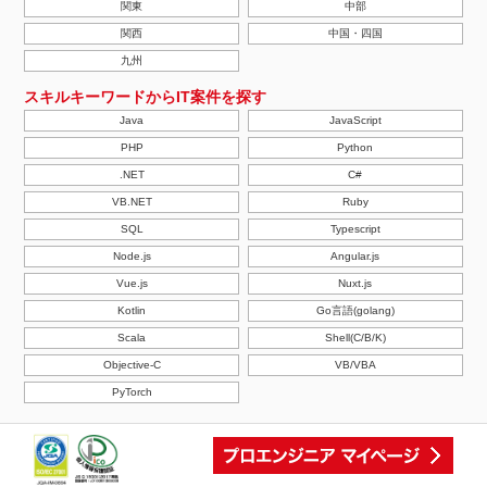
関東
中部
関西
中国・四国
九州
スキルキーワードからIT案件を探す
Java
JavaScript
PHP
Python
.NET
C#
VB.NET
Ruby
SQL
Typescript
Node.js
Angular.js
Vue.js
Nuxt.js
Kotlin
Go言語(golang)
Scala
Shell(C/B/K)
Objective-C
VB/VBA
PyTorch