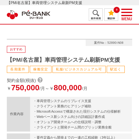
【PM/名古屋】車両管理システム刷新PM支援
0
案件No：52890-N08
おすすめ
【PM/名古屋】車両管理システム刷新PM支援
長期案件
稼働安定
私服/ビジネスカジュアル可
駅近く
契約金額(税抜)
750,000
800,000
￥
/月～￥
/月
・車両管理システムのリプレイス支援
・クライアント業務のヒアリング補助
・Microsoft Accessで構築された現行システムの仕様解析
作業内容
・Webベース新システム向けの詳細設計書作成
・オフショア開発チームへの仕様説明・調整
・クライアントと開発チーム間のブリッジ業務全般
・要件定義から開発までの一連の工程経験（3年以上）