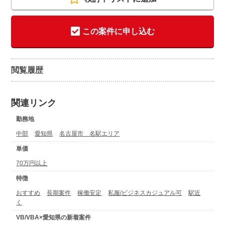
この案件に申し込む
閲覧履歴
関連リンク
勤務地
中部
愛知県
名古屋市 名駅エリア
単価
70万円以上
特徴
おすすめ
長期案件
稼働安定
私服/ビジネスカジュアル可
駅近
く
VB/VBA×愛知県の新着案件