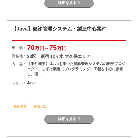
詳細を見る
【Java】健診管理システム・製造中心案件
70
75
単 価：
万円～
万円
勤務地：
23区 新宿 代々木 大久保エリア
【案件概要】 Javaを用いた健診管理システムの開発プロジ
内 容：
ェクト。まずは製造（プログラミング）工程を中心に参画
し、現…
スキル：
Java
長期案件
稼働安定
詳細を見る