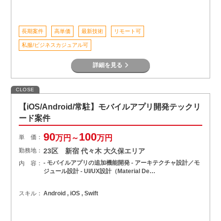
長期案件
高単価
最新技術
リモート可
私服/ビジネスカジュアル可
詳細を見る
CLOSE
【iOS/Android/常駐】モバイルアプリ開発テックリ
ード案件
90
100
単 価：
万円～
万円
勤務地：
23区 新宿 代々木 大久保エリア
- モバイルアプリの追加機能開発 - アーキテクチャ設計／モ
内 容：
ジュール設計 - UI/UX設計（Material De…
スキル：
Android , iOS , Swift