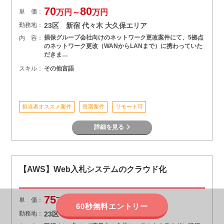
70
80
単 価：
万円～
万円
勤務地：
23区 新宿 代々木 大久保エリア
損保グループ会社向けのネットワーク更改案件にて、5拠点
内 容：
のネットワーク更改（WANからLANまで）に携わっていた
だきま…
スキル：
その他言語
担当者オススメ案件
長期案件
リモート可
詳細を見る
【AWS】Web入札システムのクラウド化
75
85
単 価：
万円～
万円
60秒無料エントリー
勤務地：
23区 新宿 代々木 大久保エリア