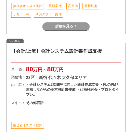
担当者オススメ案件
長期案件
高単価
最新技術
リモート可
４月スタート案件
詳細を見る
CLOSE
【会計/上流】会計システム設計書作成支援
80
80
単 価：
万円～
万円
勤務地：
23区 新宿 代々木 大久保エリア
・会計システム2次開発に向けた設計作成支援 ・FLのPMと
内 容：
連携しながらの基本設計書作成 ・仕様検討会・プロトタイ
プレ…
スキル：
その他言語
担当者オススメ案件