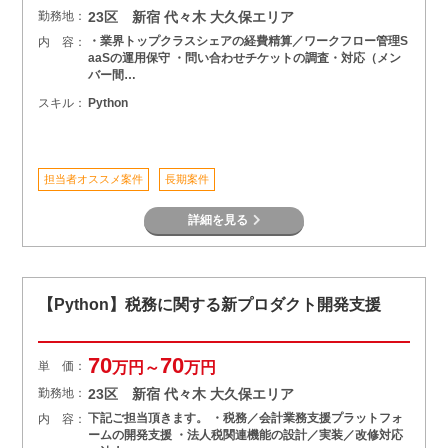
勤務地：
23区 新宿 代々木 大久保エリア
・業界トップクラスシェアの経費精算／ワークフロー管理S
内 容：
aaSの運用保守 ・問い合わせチケットの調査・対応（メン
バー間…
スキル：
Python
担当者オススメ案件
長期案件
詳細を見る
【Python】税務に関する新プロダクト開発支援
70
70
単 価：
万円～
万円
勤務地：
23区 新宿 代々木 大久保エリア
下記ご担当頂きます。 ・税務／会計業務支援プラットフォ
内 容：
ームの開発支援 ・法人税関連機能の設計／実装／改修対応