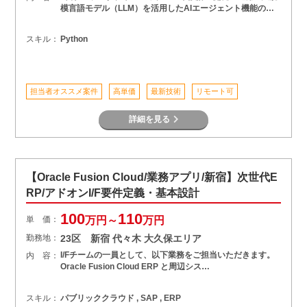
模言語モデル（LLM）を活用したAIエージェント機能の…
スキル：
Python
担当者オススメ案件
高単価
最新技術
リモート可
詳細を見る
【Oracle Fusion Cloud/業務アプリ/新宿】次世代E
RP/アドオンI/F要件定義・基本設計
100
110
単 価：
万円～
万円
勤務地：
23区 新宿 代々木 大久保エリア
I/Fチームの一員として、以下業務をご担当いただきます。
内 容：
Oracle Fusion Cloud ERP と周辺シス…
スキル：
パブリッククラウド , SAP , ERP