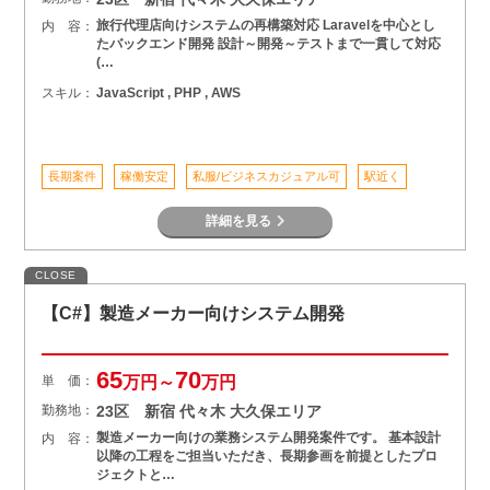
旅行代理店向けシステムの再構築対応 Laravelを中心とし
内 容：
たバックエンド開発 設計～開発～テストまで一貫して対応
(…
スキル：
JavaScript , PHP , AWS
長期案件
稼働安定
私服/ビジネスカジュアル可
駅近く
詳細を見る
CLOSE
【C#】製造メーカー向けシステム開発
65
70
単 価：
万円～
万円
勤務地：
23区 新宿 代々木 大久保エリア
製造メーカー向けの業務システム開発案件です。 基本設計
内 容：
以降の工程をご担当いただき、長期参画を前提としたプロ
ジェクトと…