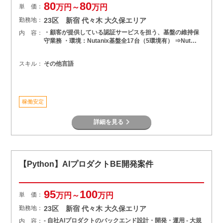
80
80
単 価：
万円～
万円
勤務地：
23区 新宿 代々木 大久保エリア
・顧客が提供している認証サービスを担う、基盤の維持保
内 容：
守業務 ・環境：Nutanix基盤全17台（5環境有） ⇒Nut…
スキル：
その他言語
稼働安定
詳細を見る
【Python】AIプロダクトBE開発案件
95
100
単 価：
万円～
万円
勤務地：
23区 新宿 代々木 大久保エリア
- 自社AIプロダクトのバックエンド設計・開発・運用 - 大規
内 容：