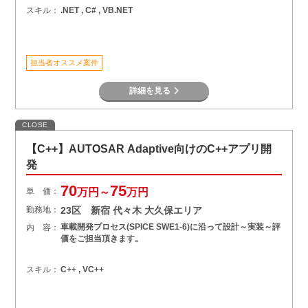
スキル：
.NET , C# , VB.NET
担当者オススメ案件
詳細を見る
CLOSE
【C++】AUTOSAR Adaptive向けのC++アプリ開
発
70
75
単 価：
万円～
万円
勤務地：
23区 新宿 代々木 大久保エリア
車載開発プロセス(SPICE SWE1-6)に沿って設計～実装～評
内 容：
価をご担当頂きます。
スキル：
C++ , VC++