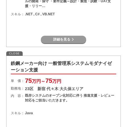
ルの開発・保守 ・要件定義～設計・製造・試験・UAT支
援・リリー…
スキル：
.NET , C# , VB.NET
詳細を見る
CLOSE
鉄鋼メーカー向け 一般管理系システムモダナイゼ
ーション支援
75
75
単 価：
万円～
万円
勤務地：
23区 新宿 代々木 大久保エリア
既存システムのオープン化対応に伴う 推進支援・レビュー
内 容：
対応をご担当いただきます。
スキル：
Java