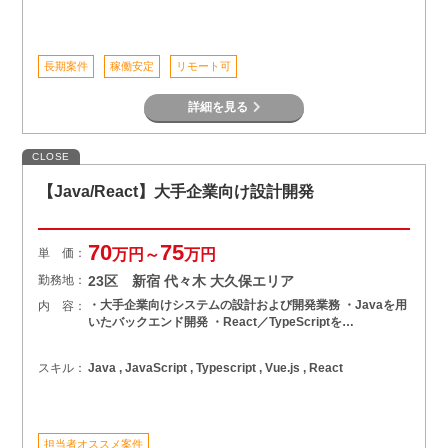
長期案件
稼働安定
リモート可
詳細を見る
CLOSE
【Java/React】大手企業向け設計開発
70
75
単 価：
万円～
万円
勤務地：
23区 新宿 代々木 大久保エリア
・大手企業向けシステムの設計および開発業務 ・Javaを用
内 容：
いたバックエンド開発 ・React／TypeScriptを…
スキル：
Java , JavaScript , Typescript , Vue.js , React
担当者オススメ案件