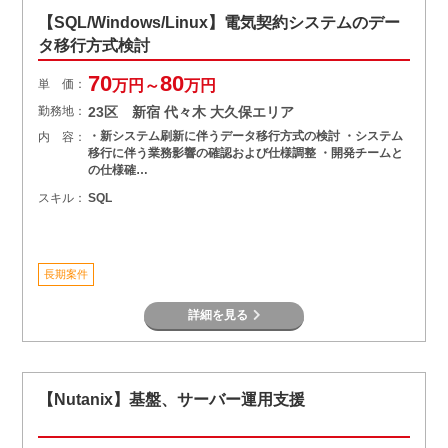
【SQL/Windows/Linux】電気契約システムのデー
タ移行方式検討
70
80
単 価：
万円～
万円
勤務地：
23区 新宿 代々木 大久保エリア
・新システム刷新に伴うデータ移行方式の検討 ・システム
内 容：
移行に伴う業務影響の確認および仕様調整 ・開発チームと
の仕様確…
スキル：
SQL
長期案件
詳細を見る
【Nutanix】基盤、サーバー運用支援