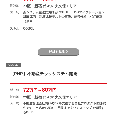
勤務地：
23区 新宿 代々木 大久保エリア
某システム更改におけるCOBOL→Javaマイグレーション
内 容：
対応 工程：現新比較テストの実施、差異分析、バグ修正
（原因…
スキル：
COBOL
詳細を見る
CLOSE
【PHP】不動産テックシステム開発
72
80
単 価：
万円～
万円
勤務地：
23区 新宿 代々木 大久保エリア
不動産管理会社向けのDXを支援する自社プロダクト開発案
内 容：
件です。申込から契約、回収までをワンストップで管理す
るBtoB…