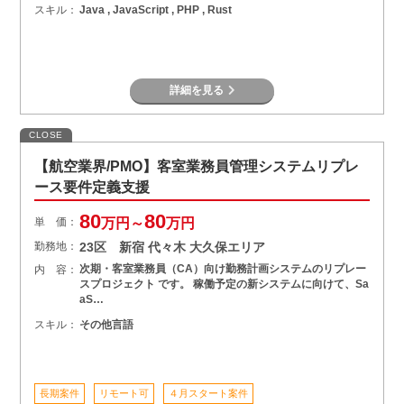
スキル：
Java , JavaScript , PHP , Rust
詳細を見る
CLOSE
【航空業界/PMO】客室業務員管理システムリプレ
ース要件定義支援
80
80
単 価：
万円～
万円
勤務地：
23区 新宿 代々木 大久保エリア
次期・客室業務員（CA）向け勤務計画システムのリプレー
内 容：
スプロジェクト です。 稼働予定の新システムに向けて、Sa
aS…
スキル：
その他言語
長期案件
リモート可
４月スタート案件