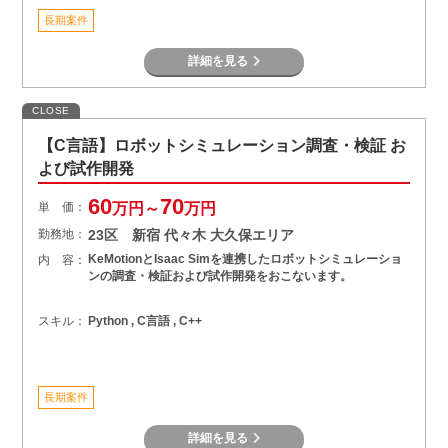
長期案件
詳細を見る
CLOSE
【C言語】ロボットシミュレーション調査・検証 お
よび試作開発
60
70
単 価：
万円～
万円
勤務地：
23区 新宿 代々木 大久保エリア
KeMotionとIsaac Simを連携したロボットシミュレーショ
内 容：
ンの調査・検証および試作開発をおこないます。
スキル：
Python , C言語 , C++
長期案件
詳細を見る