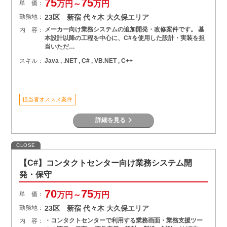
75
75
単 価：
万円～
万円
勤務地：
23区 新宿 代々木 大久保エリア
メーカー向け業務システムの追加開発・改修案件です。 基
内 容：
本設計以降の工程を中心に、C#を使用した設計・実装を担
当いただ…
スキル：
Java , .NET , C# , VB.NET , C++
担当者オススメ案件
詳細を見る
CLOSE
【C#】コンタクトセンター向け業務システム開
発・保守
70
75
単 価：
万円～
万円
勤務地：
23区 新宿 代々木 大久保エリア
・コンタクトセンターで利用する業務画面・業務支援ツー
内 容：