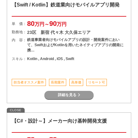
【Swift / Kotlin】鉄道業向けモバイルアプリ開発
80
90
単 価：
万円～
万円
勤務地：
23区 新宿 代々木 大久保エリア
鉄道事業者向けモバイルアプリの設計・開発案件におい
内 容：
て、SwiftおよびKotlinを用いたネイティブアプリの開発に
携…
スキル：
Kotlin , Android , iOS , Swift
担当者オススメ案件
長期案件
高単価
リモート可
詳細を見る
CLOSE
【C#・設計～】メーカー向け基幹開発支援