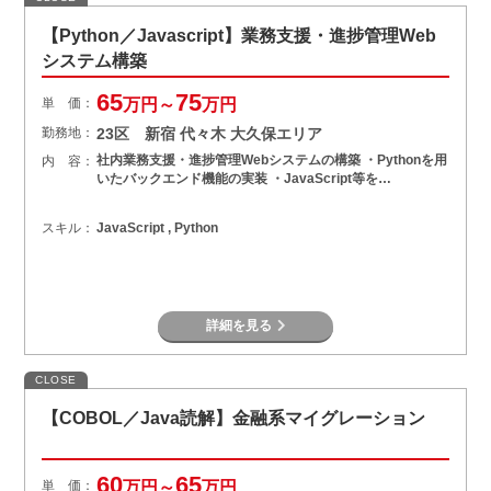
【Python／Javascript】業務支援・進捗管理Web
システム構築
65
75
単 価：
万円～
万円
勤務地：
23区 新宿 代々木 大久保エリア
社内業務支援・進捗管理Webシステムの構築 ・Pythonを用
内 容：
いたバックエンド機能の実装 ・JavaScript等を…
スキル：
JavaScript , Python
詳細を見る
CLOSE
【COBOL／Java読解】金融系マイグレーション
60
65
単 価：
万円～
万円