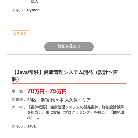
・法人…
スキル：
Python
長期案件
詳細を見る
【Java/常駐】健康管理システム開発（設計〜実
装）
70
75
単 価：
万円～
万円
勤務地：
23区 新宿 代々木 大久保エリア
【案件概要】 健康管理システムの開発案件。詳細設計以降
内 容：
を担当し、主に実装（プログラミング）を担当。 【開発環
境】 …
スキル：
Java