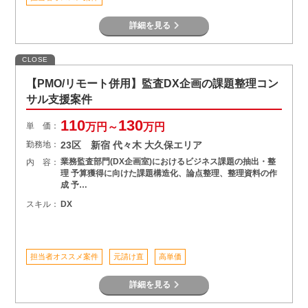
詳細を見る
CLOSE
【PMO/リモート併用】監査DX企画の課題整理コン
サル支援案件
110
130
単 価：
万円～
万円
勤務地：
23区 新宿 代々木 大久保エリア
業務監査部門(DX企画室)におけるビジネス課題の抽出・整
内 容：
理 予算獲得に向けた課題構造化、論点整理、整理資料の作
成 予…
スキル：
DX
担当者オススメ案件
元請け直
高単価
詳細を見る