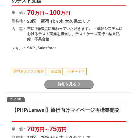
のテスト支援
70
100
単 価：
万円～
万円
勤務地：
23区 新宿 代々木 大久保エリア
主に下記3点に携わっていただきます。 ・基幹システムに
内 容：
おけるテスト実施を担当し、テストケース実行・結果記
録・不具合整…
スキル：
SAP , Salesforce
担当者オススメ案件
高単価
リモート可
詳細を見る
CLOSE
【PHP/Laravel】旅行向けマイページ再構築開発
70
75
単 価：
万円～
万円
勤務地：
23区 新宿 代々木 大久保エリア