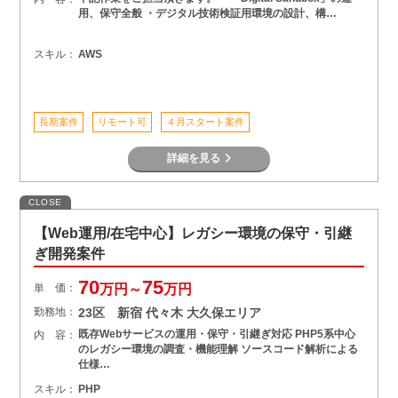
用、保守全般 ・デジタル技術検証用環境の設計、構…
スキル：
AWS
長期案件
リモート可
４月スタート案件
詳細を見る
CLOSE
【Web運用/在宅中心】レガシー環境の保守・引継
ぎ開発案件
70
75
単 価：
万円～
万円
勤務地：
23区 新宿 代々木 大久保エリア
既存Webサービスの運用・保守・引継ぎ対応 PHP5系中心
内 容：
のレガシー環境の調査・機能理解 ソースコード解析による
仕様…
スキル：
PHP