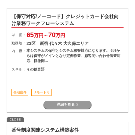
【保守対応/ノーコード】クレジットカード会社向
け業務ワークフローシステム
65
70
単 価：
万円～
万円
勤務地：
23区 新宿 代々木 大久保エリア
本システムの保守とシステム移管対応になります。 6月か
内 容：
らは保守がメインとなり定例作業、顧客問い合わせ調査対
応、軽微開…
スキル：
その他言語
長期案件
リモート可
詳細を見る
CLOSE
番号制度関連システム構築案件