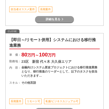
担当者オススメ案件
長期案件
詳細を見る
CLOSE
【即日～/リモート併用】システムにおける移行推
進業務
80
100
単 価：
万円～
万円
勤務地：
23区 新宿 代々木 大久保エリア
金融向けシステム更改プロジェクトにおける移行推進業務
内 容：
となり、移行推進のリーダーとして、以下のタスクを担当
いただきます…
スキル：
その他言語
長期案件
リモート可
私服/ビジネスカジュアル可