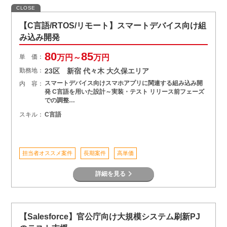
CLOSE
【C言語/RTOS/リモート】スマートデバイス向け組
み込み開発
80
85
単 価：
万円～
万円
勤務地：
23区 新宿 代々木 大久保エリア
スマートデバイス向けスマホアプリに関連する組み込み開
内 容：
発 C言語を用いた設計～実装・テスト リリース前フェーズ
での調整…
スキル：
C言語
担当者オススメ案件
長期案件
高単価
詳細を見る
【Salesforce】官公庁向け大規模システム刷新PJ