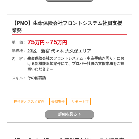
【PMO】生命保険会社フロントシステム社員支援
業務
75
75
単 価：
万円～
万円
勤務地：
23区 新宿 代々木 大久保エリア
生命保険会社のフロントシステム（申込手続き周り）にお
内 容：
ける新機能追加案件にて、プロパー社員の支援業務をご担
当いただきま…
スキル：
その他言語
担当者オススメ案件
長期案件
リモート可
詳細を見る