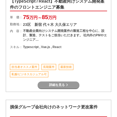
【TypeScript / React】不動産向けシステム開発案
件のフロントエンジニア募集
75
85
単 価：
万円～
万円
勤務地：
23区 新宿 代々木 大久保エリア
不動産企業向けシステム開発案件の製造工程を中心に、設
内 容：
計、製造、テストをご担当いただきます。 社内外のPMやエ
ンジニア…
スキル：
Typescript , Vue.js , React
担当者オススメ案件
長期案件
最新技術
私服/ビジネスカジュアル可
詳細を見る
損保グループ会社向けのネットワーク更改案件