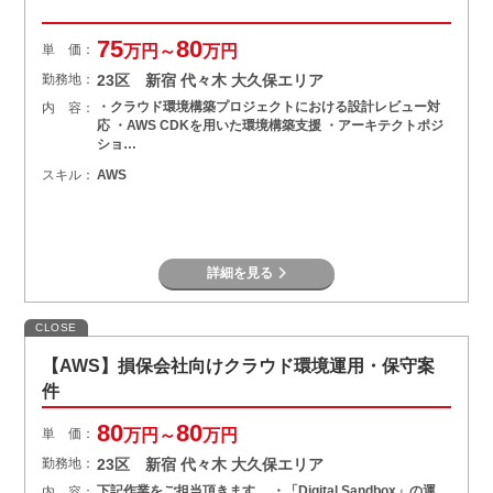
75
80
単 価：
万円～
万円
勤務地：
23区 新宿 代々木 大久保エリア
・クラウド環境構築プロジェクトにおける設計レビュー対
内 容：
応 ・AWS CDKを用いた環境構築支援 ・アーキテクトポジ
ショ…
スキル：
AWS
詳細を見る
CLOSE
【AWS】損保会社向けクラウド環境運用・保守案
件
80
80
単 価：
万円～
万円
勤務地：
23区 新宿 代々木 大久保エリア
下記作業をご担当頂きます。 ・「Digital Sandbox」の運
内 容：