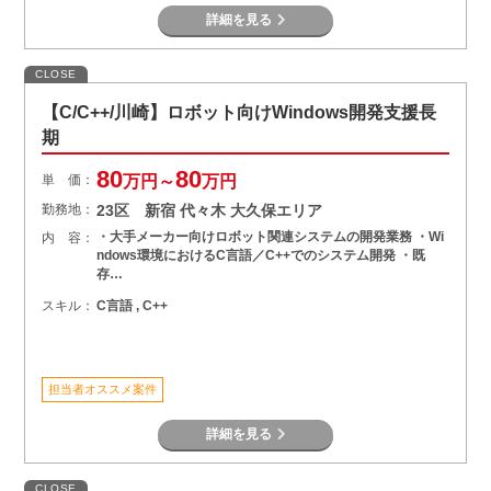
詳細を見る
CLOSE
【C/C++/川崎】ロボット向けWindows開発支援長
期
80
80
単 価：
万円～
万円
勤務地：
23区 新宿 代々木 大久保エリア
・大手メーカー向けロボット関連システムの開発業務 ・Wi
内 容：
ndows環境におけるC言語／C++でのシステム開発 ・既
存…
スキル：
C言語 , C++
担当者オススメ案件
詳細を見る
CLOSE