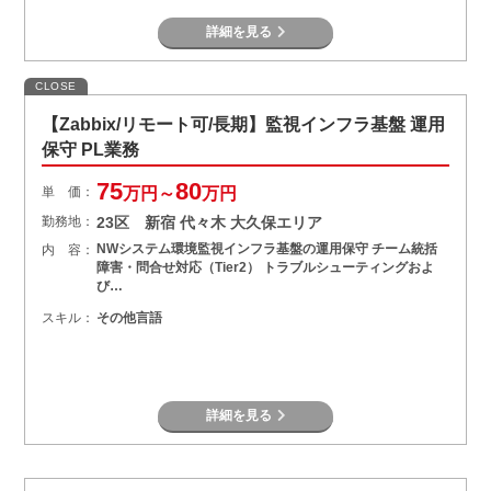
詳細を見る
CLOSE
【Zabbix/リモート可/長期】監視インフラ基盤 運用
保守 PL業務
75
80
単 価：
万円～
万円
勤務地：
23区 新宿 代々木 大久保エリア
NWシステム環境監視インフラ基盤の運用保守 チーム統括
内 容：
障害・問合せ対応（Tier2） トラブルシューティングおよ
び…
スキル：
その他言語
詳細を見る