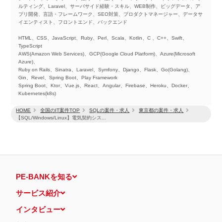
ルティング、Laravel、サーバサイド経験・スキル、WEB制作、ビッグデータ、ア
プリ開発、言語・フレームワーク、SEO対策、プロダクトマネージャー、データサ
イエンティスト、フロントエンド、バックエンド
HTML、CSS、JavaScript、Ruby、Perl、Scala、Kotlin、C 、C++、Swift、
TypeScript
AWS(Amazon Web Services)、GCP(Google Cloud Platform)、Azure(Microsoft
Azure)、
Ruby on Rails、Sinatra、Laravel、Symfony、Django、Flask、Go(Golang)、
Gin、Revel、Spring Boot、Play Framework
Spring Boot、Ktor、Vue.js、React、Angular、Firebase、Heroku、Docker、
Kubernetes(k8s)
HOME
全国のIT案件TOP
SQLの案件・求人
東京都の案件・求人
【SQL/Windows/Linux】電気契約シス...
PE-BANKを知る
サービス紹介
インタビュー