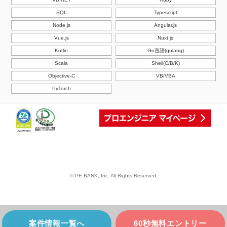
SQL
Typescript
Node.js
Angular.js
Vue.js
Nuxt.js
Kotlin
Go言語(golang)
Scala
Shell(C/B/K)
Objective-C
VB/VBA
PyTorch
© PE-BANK, Inc. All Rights Reserved.
案件情報一覧へ
60秒無料エントリー