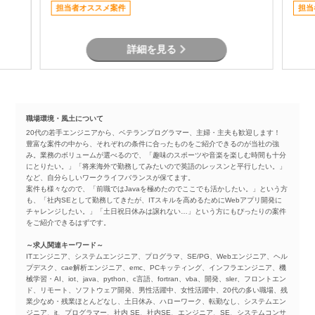
す。 物流システムの経験がなくても、Java
担当者オススメ案件
担当
による業務系開発経験を活かして参画可能で
す。
詳細を見る
職場環境・風土について
20代の若手エンジニアから、ベテランプログラマー、主婦・主夫も歓迎します！
豊富な案件の中から、それぞれの条件に合ったものをご紹介できるのが当社の強
み。業務のボリュームが選べるので、「趣味のスポーツや音楽を楽しむ時間も十分
にとりたい。」「将来海外で勤務してみたいので英語のレッスンと平行したい。」
など、自分らしいワークライフバランスが保てます。
案件も様々なので、「前職ではJavaを極めたのでここでも活かしたい。」という方
も、「社内SEとして勤務してきたが、ITスキルを高めるためにWebアプリ開発に
チャレンジしたい。」「土日祝日休みは譲れない…」という方にもぴったりの案件
をご紹介できるはずです。
～求人関連キーワード～
ITエンジニア、システムエンジニア、プログラマ、SE/PG、Webエンジニア、ヘル
プデスク、cae解析エンジニア、emc、PCキッティング、インフラエンジニア、機
械学習・AI、iot、java、python、c言語、fortran、vba、開発、sler、フロントエン
ド、リモート、ソフトウェア開発、男性活躍中、女性活躍中、20代の多い職場、残
業少なめ・残業ほとんどなし、土日休み、ハローワーク、転勤なし、システムエン
ジニア、it、プログラマー、社内 SE、社内SE、エンジニア、SE、システムコンサ