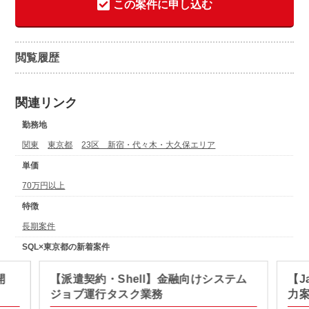
この案件に申し込む
閲覧履歴
関連リンク
勤務地
関東
東京都
23区 新宿・代々木・大久保エリア
単価
70万円以上
特徴
長期案件
SQL×東京都の新着案件
開
【派遣契約・Shell】金融向けシステム
【J
ジョブ運行タスク業務
力