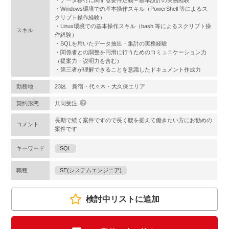
・データ移行に関する要件定義～基本設計の実務経験
・Windows環境での基本操作スキル（PowerShell 等によるス
クリプト操作経験）
・Linux環境での基本操作スキル（bash 等によるスクリプト操
スキル
作経験）
・SQLを用いたデータ抽出・集計の実務経験
・関係者との調整を円滑に行うためのコミュニケーション力
（提案力・説明力を含む）
・第三者が理解できることを意識したドキュメント作成力
勤務地
23区 新宿・代々木・大久保エリア
契約形態
共同受注
長期で続く案件ですので長く腰を据えて働きたい方にお勧めの
コメント
案件です
キーワード
SQL
職種
SE(システムエンジニア)
検討中リストに追加