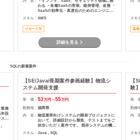
内 容：
・インフラ、SaaS、セキュリティ領域に携
内 
わる ・各種SaaSの実装、維持管理、改善 ・
SaaSの効率化・高度化のためのエンジニア
リング ・SaaSのシステム課題・障害に対す
スキル：
AWS
スキ
る対策の計画と実装 ・社内NWやオンプレサ
ーバの運用保守 ・拠点のネットワーク配備担
リモート可
高単
当
詳細を見る
SQLの新着案件
【SE/Java/長期案件参画経験】物流シ
【S
ステム開発支援
験】
援
53
55
単 価：
単 
万円～
万円
勤務地：
福岡県
勤務
・業務
基本設
内 容：
物流業界向けシステムの開発プロジェクトに
内 
ースを
おいて、詳細設計から製造、テストまでをご
する開
担当いただく案件です。 既存システムの機能
,
追加や改修を中心に対応いただき、長期的に
スキル：
Java , SQL
スキ
プロジェクトへ参画できる環境となっていま