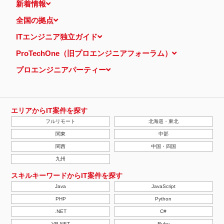
新着情報
全国の拠点
ITエンジニア独立ガイド
ProTechOne（旧プロエンジニアフォーラム）
プロエンジニアパーティー
エリアからIT案件を探す
フルリモート
北海道・東北
関東
中部
関西
中国・四国
九州
スキルキーワードからIT案件を探す
Java
JavaScript
PHP
Python
.NET
C#
VB.NET
Ruby