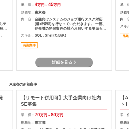
4
45
単 価：
単 
万円～
万円
勤務地：
東京都
勤務
内 容：
金融向けシステムのジョブ運行タスク対応
内 
らテ
(構成管理)を行なっていただきます。 一部、
スキ
律的
他領域の開発案件の対応お願いする場面もご
ーキ
ざいます。
 ,
スキル：
SQL , Shell(C/B/K)
長期
。
Unit
長期案件
計～詳
ュー
詳細を見る
東京都の新着案件
発
【リモート併用可】大手企業向け社内
【A
SE募集
ト
70
80
単 価：
単 
万円～
万円
勤務地：
東京都
勤務