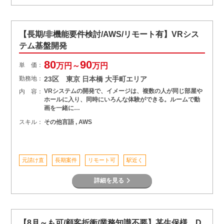
【長期/非機能要件検討/AWS/リモート有】VRシス
テム基盤開発
80
90
単 価：
万円～
万円
勤務地：
23区 東京 日本橋 大手町エリア
VRシステムの開発で、イメージは、複数の人が同じ部屋や
内 容：
ホールに入り、同時にいろんな体験ができる。ルームで動
画を一緒に…
スキル：
その他言語 , AWS
元請け直
長期案件
リモート可
駅近く
詳細を見る
【8月～も可/顧客折衝/業務知識不要】某生保様 D