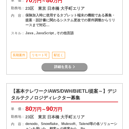
70
80
単 価：
万円～
万円
勤務地：
23区 東京 日本橋 大手町エリア
保険加入時に使用するタブレット端末の機能である募集・
内 容：
提案・設計書に関わるシステム更改での要件調整からリリ
ースまで対応…
スキル：
Java , JavaScript , その他言語
長期案件
リモート可
駅近く
詳細を見る
【基本テレワーク/AWS/DWH/BI/ETL/提案～】デジ
タルテクノロジディレクター募集
80
90
単 価：
万円～
万円
勤務地：
23区 東京 日本橋 大手町エリア
denodo、Snowflake、Mulesoft、Talend等の各ソリューシ
内 容：
ョンを用いた、顧客への提案から、Po…