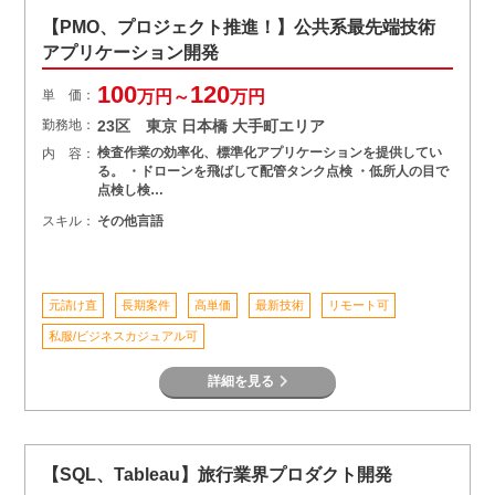
【PMO、プロジェクト推進！】公共系最先端技術
アプリケーション開発
100
120
単 価：
万円～
万円
勤務地：
23区 東京 日本橋 大手町エリア
検査作業の効率化、標準化アプリケーションを提供してい
内 容：
る。 ・ドローンを飛ばして配管タンク点検 ・低所人の目で
点検し検…
スキル：
その他言語
元請け直
長期案件
高単価
最新技術
リモート可
私服/ビジネスカジュアル可
詳細を見る
【SQL、Tableau】旅行業界プロダクト開発