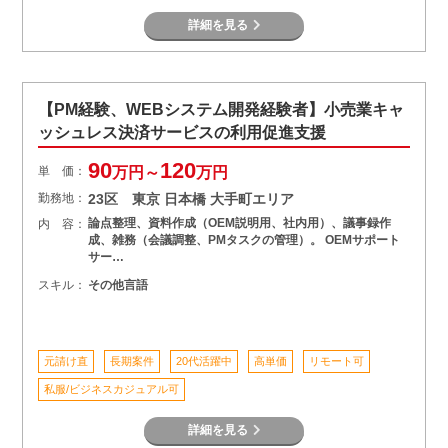
詳細を見る
【PM経験、WEBシステム開発経験者】小売業キャ
ッシュレス決済サービスの利用促進支援
90
120
単 価：
万円～
万円
勤務地：
23区 東京 日本橋 大手町エリア
論点整理、資料作成（OEM説明用、社内用）、議事録作
内 容：
成、雑務（会議調整、PMタスクの管理）。 OEMサポート
サー…
スキル：
その他言語
元請け直
長期案件
20代活躍中
高単価
リモート可
私服/ビジネスカジュアル可
詳細を見る