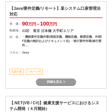
【Java/要件定義/リモート】某システム口座管理法
対応
90
100
単 価：
万円～
万円
勤務地：
23区 東京 日本橋 大手町エリア
・機能要件定義作業(画面定義、機能定義、帳票定義、外部I
内 容：
F定義の検討およびドキュメント化) ・移行要件作業(移行要
件…
スキル：
Java
元請け直
リモート可
詳細を見る
【.NET(VB / C#)】健康支援サービスにおけるシス
テム開発（４月開始）