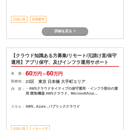
元請け直
長期案件
詳細を見る
【クラウド知識ある方募集/リモート/元請け直/保守
運用】アプリ保守、及びインフラ運⽤サポート
60
60
単 価：
万円～
万円
勤務地：
23区 東京 日本橋 大手町エリア
・AWSクラウドネイティブの保守運用 ・インフラ部分の運
内 容：
用 環境/機器 AWSクラウド、MicrosoftAzur…
スキル：
AWS , Azure , パブリッククラウド
元請け直
リモート可