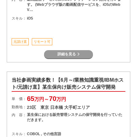
す。 (Webブラウザ版の動画配信サービスを、iOSのWeb
V…
スキル：
iOS
元請け直
リモート可
詳細を見る
当社参画実績多数！【6月～/業務知識重視/IBMホス
ト/元請け直】某生保向け販売システム保守開発
65
70
単 価：
万円～
万円
勤務地：
23区 東京 日本橋 大手町エリア
某生保における販売管理システムの保守開発を行っていた
内 容：
だきます。
スキル：
COBOL , その他言語