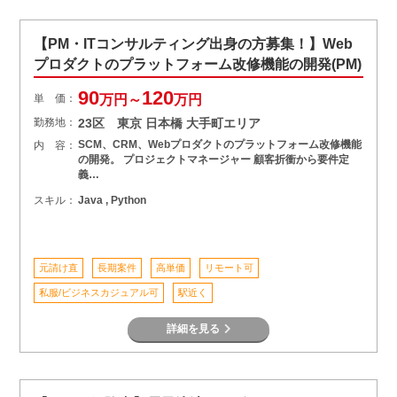
【PM・ITコンサルティング出身の方募集！】Web
プロダクトのプラットフォーム改修機能の開発(PM)
90
120
単 価：
万円～
万円
勤務地：
23区 東京 日本橋 大手町エリア
SCM、CRM、Webプロダクトのプラットフォーム改修機能
内 容：
の開発。 プロジェクトマネージャー 顧客折衝から要件定
義…
スキル：
Java , Python
元請け直
長期案件
高単価
リモート可
私服/ビジネスカジュアル可
駅近く
詳細を見る