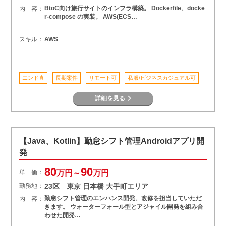
BtoC向け旅行サイトのインフラ構築。 Dockerfile、docke
内 容：
r-compose の実装。 AWS(ECS…
スキル：
AWS
エンド直
長期案件
リモート可
私服/ビジネスカジュアル可
詳細を見る
【Java、Kotlin】勤怠シフト管理Androidアプリ開
発
80
90
単 価：
万円～
万円
勤務地：
23区 東京 日本橋 大手町エリア
勤怠シフト管理のエンハンス開発、改修を担当していただ
内 容：
きます。 ウォーターフォール型とアジャイル開発を組み合
わせた開発…