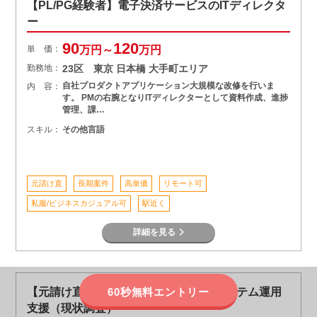
【PL/PG経験者】電子決済サービスのITディレクタ
ー
90
120
単 価：
万円～
万円
勤務地：
23区 東京 日本橋 大手町エリア
自社プロダクトアプリケーション大規模な改修を行いま
内 容：
す。 PMの右腕となりITディレクターとして資料作成、進捗
管理、課…
スキル：
その他言語
元請け直
長期案件
高単価
リモート可
私服/ビジネスカジュアル可
駅近く
詳細を見る
60秒無料エントリー
【元請け直/安定稼働/長期】人事給与システム運用
支援（現状調査）