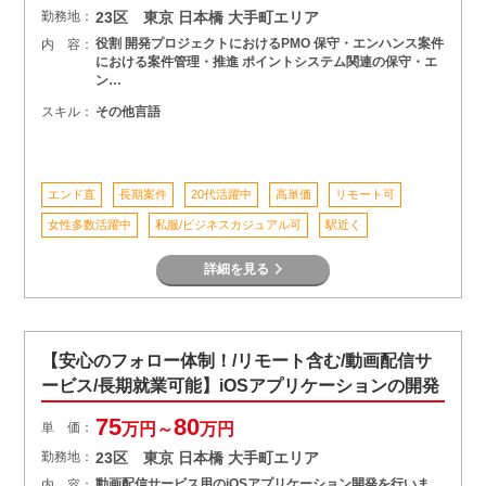
勤務地：
23区 東京 日本橋 大手町エリア
役割 開発プロジェクトにおけるPMO 保守・エンハンス案件
内 容：
における案件管理・推進 ポイントシステム関連の保守・エ
ン…
スキル：
その他言語
エンド直
長期案件
20代活躍中
高単価
リモート可
女性多数活躍中
私服/ビジネスカジュアル可
駅近く
詳細を見る
【安心のフォロー体制！/リモート含む/動画配信サ
ービス/長期就業可能】iOSアプリケーションの開発
75
80
単 価：
万円～
万円
勤務地：
23区 東京 日本橋 大手町エリア
動画配信サービス用のiOSアプリケーション開発を行いま
内 容：