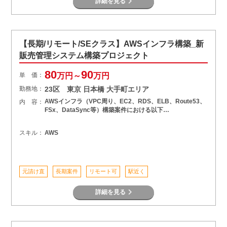
詳細を見る
【長期/リモート/SEクラス】AWSインフラ構築_新
販売管理システム構築プロジェクト
80
90
単 価：
万円～
万円
勤務地：
23区 東京 日本橋 大手町エリア
AWSインフラ（VPC周り、EC2、RDS、ELB、Route53、
内 容：
FSx、DataSync等）構築案件における以下…
スキル：
AWS
元請け直
長期案件
リモート可
駅近く
詳細を見る