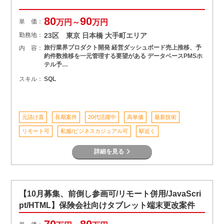
80
90
単 価：
万円～
万円
勤務地：
23区 東京 日本橋 大手町エリア
旅行業界プロダクト開発 経営ダッシュボード売上推移、予
内 容：
約件数推移を一元管理する要望がある データベースPMSホ
テル予…
スキル：
SQL
元請け直
長期案件
20代活躍中
高単価
最新技術
リモート可
私服/ビジネスカジュアル可
駅近く
詳細を見る
【10月募集、前倒し参画可/リモート併用/JavaScri
pt/HTML】保険会社向けタブレット端末更改案件