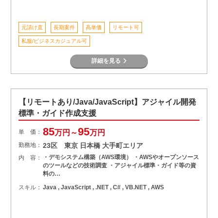
元請け直
長期案件
高単価
リモート可
私服/ビジネスカジュアル可
詳細を見る
【リモートあり/Java/JavaScript】アジャイル開発
標準・ガイド作成支援
85
95
単 価：
万円～
万円
勤務地：
23区 東京 日本橋 大手町エリア
・デモシステム構築（AWS環境） ・AWSやオープンソース
内 容：
のツールなどの技術調査 ・アジャイル標準・ガイド等の資
料の…
スキル：
Java , JavaScript , .NET , C# , VB.NET , AWS