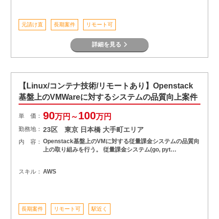
元請け直
長期案件
リモート可
詳細を見る
【Linux/コンテナ技術/リモートあり】Openstack
基盤上のVMWareに対するシステムの品質向上案件
90
100
単 価：
万円～
万円
勤務地：
23区 東京 日本橋 大手町エリア
Openstack基盤上のVMに対する従量課金システムの品質向
内 容：
上の取り組みを行う。 従量課金システム(go, pyt…
スキル：
AWS
長期案件
リモート可
駅近く