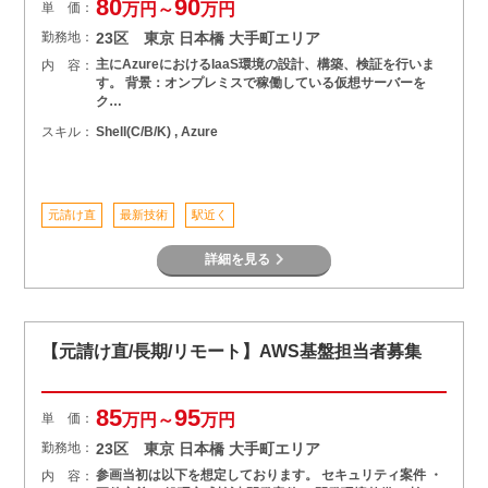
80
90
単 価：
万円～
万円
勤務地：
23区 東京 日本橋 大手町エリア
主にAzureにおけるIaaS環境の設計、構築、検証を行いま
内 容：
す。 背景：オンプレミスで稼働している仮想サーバーを
ク…
スキル：
Shell(C/B/K) , Azure
元請け直
最新技術
駅近く
詳細を見る
【元請け直/長期/リモート】AWS基盤担当者募集
85
95
単 価：
万円～
万円
勤務地：
23区 東京 日本橋 大手町エリア
参画当初は以下を想定しております。 セキュリティ案件 ・
内 容：