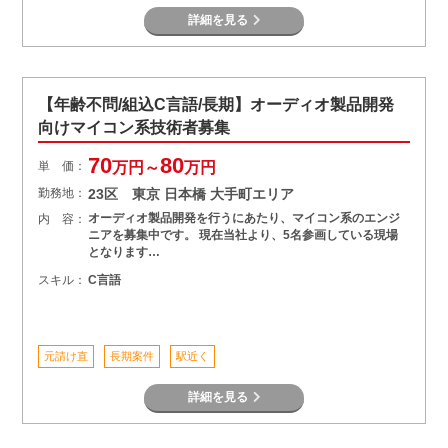
詳細を見る
【年齢不問/組込C言語/長期】オーディオ製品開発
向けマイコン系技術者募集
70
80
単 価：
万円～
万円
勤務地：
23区 東京 日本橋 大手町エリア
オーディオ製品開発を行うにあたり、マイコン系のエンジ
内 容：
ニアを募集中です。 現在当社より、5名参画している現場
となります…
スキル：
C言語
元請け直
長期案件
駅近く
詳細を見る