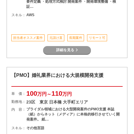
要件定義 ・処理方式検討 開発案件 ・開発環境整備 ・検
証…
スキル：
AWS
担当者オススメ案件
元請け直
長期案件
リモート可
詳細を見る
【PMO】婚礼業界における大規模開発支援
100
110
単 価：
万円～
万円
勤務地：
23区 東京 日本橋 大手町エリア
ブライダル領域における大型開発案件のPMO支援 本誌
内 容：
（紙）からネット（メディア）に本格的移行させていく開
発案件。 紙…
スキル：
その他言語