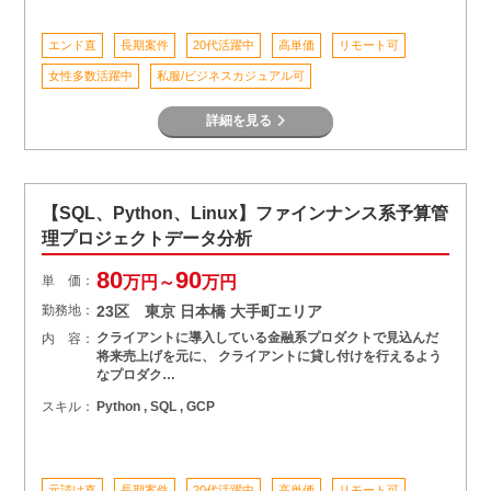
エンド直
長期案件
20代活躍中
高単価
リモート可
女性多数活躍中
私服/ビジネスカジュアル可
詳細を見る
【SQL、Python、Linux】ファインナンス系予算管
理プロジェクトデータ分析
80
90
単 価：
万円～
万円
勤務地：
23区 東京 日本橋 大手町エリア
クライアントに導入している金融系プロダクトで見込んだ
内 容：
将来売上げを元に、 クライアントに貸し付けを行えるよう
なプロダク…
スキル：
Python , SQL , GCP
元請け直
長期案件
20代活躍中
高単価
リモート可