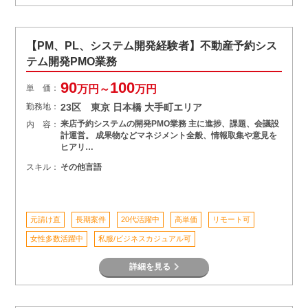
【PM、PL、システム開発経験者】不動産予約シス
テム開発PMO業務
90
100
単 価：
万円～
万円
勤務地：
23区 東京 日本橋 大手町エリア
来店予約システムの開発PMO業務 主に進捗、課題、会議設
内 容：
計運営。 成果物などマネジメント全般、情報取集や意見を
ヒアリ…
スキル：
その他言語
元請け直
長期案件
20代活躍中
高単価
リモート可
女性多数活躍中
私服/ビジネスカジュアル可
詳細を見る