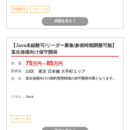
長期案件
リモート可
詳細を見る
【Java未経験可/リーダー募集/参画時期調整可能】
某生保様向け保守開発
75
85
単 価：
万円～
万円
勤務地：
23区 東京 日本橋 大手町エリア
某生保様向けの契約管理領域の保守開発作業となります。
内 容：
スキル：
Java
リモート可