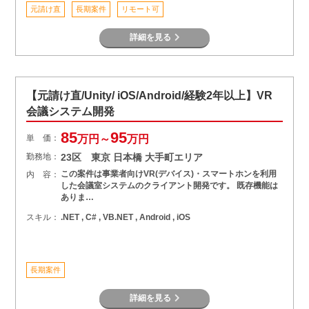
元請け直
長期案件
リモート可
詳細を見る
【元請け直/Unity/ iOS/Android/経験2年以上】VR
会議システム開発
85
95
単 価：
万円～
万円
勤務地：
23区 東京 日本橋 大手町エリア
この案件は事業者向けVR(デバイス)・スマートホンを利用
内 容：
した会議室システムのクライアント開発です。 既存機能は
ありま…
スキル：
.NET , C# , VB.NET , Android , iOS
長期案件
詳細を見る