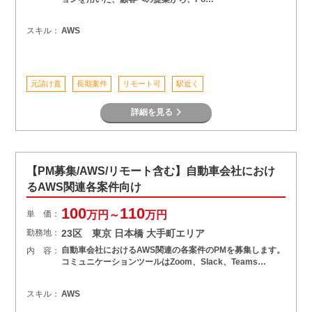
スキル：
AWS
元請け直
長期案件
リモート可
駅近く
詳細を見る
【PM募集/AWS/リモート含む】自動車会社におけ
るAWS関連各案件向け
100
110
単 価：
万円～
万円
勤務地：
23区 東京 日本橋 大手町エリア
自動車会社におけるAWS関連の各案件のPMを募集します。
内 容：
コミュニケーションツールはZoom、Slack、Teams…
スキル：
AWS