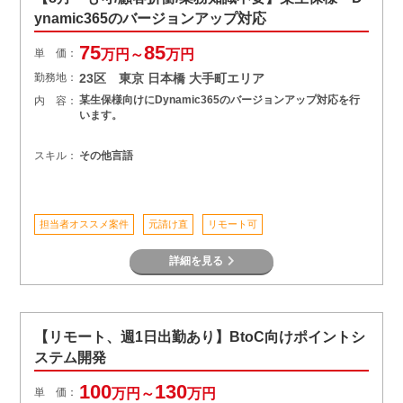
ynamic365のバージョンアップ対応
75
85
単 価：
万円～
万円
勤務地：
23区 東京 日本橋 大手町エリア
某生保様向けにDynamic365のバージョンアップ対応を行
内 容：
います。
スキル：
その他言語
担当者オススメ案件
元請け直
リモート可
詳細を見る
【リモート、週1日出勤あり】BtoC向けポイントシ
ステム開発
100
130
単 価：
万円～
万円