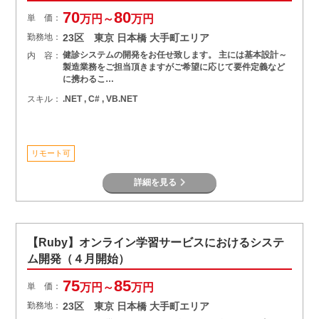
70
80
単 価：
万円～
万円
勤務地：
23区 東京 日本橋 大手町エリア
健診システムの開発をお任せ致します。 主には基本設計～
内 容：
製造業務をご担当頂きますがご希望に応じて要件定義など
に携わるこ…
スキル：
.NET , C# , VB.NET
リモート可
詳細を見る
【Ruby】オンライン学習サービスにおけるシステ
ム開発（４月開始）
75
85
単 価：
万円～
万円
勤務地：
23区 東京 日本橋 大手町エリア