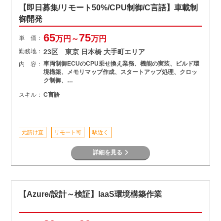
【即日募集/リモート50%/CPU制御/C言語】車載制
御開発
65
75
単 価：
万円～
万円
勤務地：
23区 東京 日本橋 大手町エリア
車両制御ECUのCPU乗せ換え業務、機能の実装、ビルド環
内 容：
境構築、メモリマップ作成、スタートアップ処理、クロッ
ク制御、…
スキル：
C言語
元請け直
リモート可
駅近く
詳細を見る
【Azure/設計～検証】IaaS環境構築作業