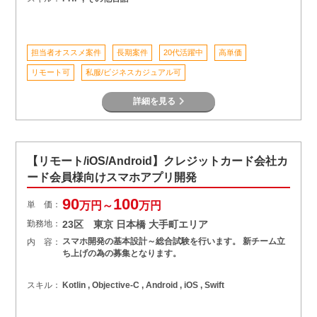
担当者オススメ案件
長期案件
20代活躍中
高単価
リモート可
私服/ビジネスカジュアル可
詳細を見る
【リモート/iOS/Android】クレジットカード会社カ
ード会員様向けスマホアプリ開発
90
100
単 価：
万円～
万円
勤務地：
23区 東京 日本橋 大手町エリア
スマホ開発の基本設計～総合試験を行います。 新チーム立
内 容：
ち上げの為の募集となります。
スキル：
Kotlin , Objective-C , Android , iOS , Swift