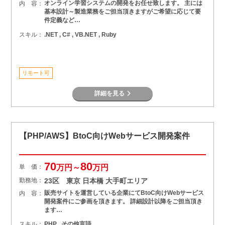
オンライン学習システムの開発をお任せ致します。 主には
内 容：
基本設計～製造業務をご担当頂きますがご希望に応じて要
件定義など…
スキル：
.NET , C# , VB.NET , Ruby
リモート可
詳細を見る
【PHP/AWS】BtoC向けWebサービス開発案件
70
80
単 価：
万円～
万円
勤務地：
23区 東京 日本橋 大手町エリア
販売サイトを運営している企業にてBtoC向けWebサービス
内 容：
開発案件にご参画を頂きます。 詳細設計以降をご担当頂き
ます…
スキル：
PHP , その他言語