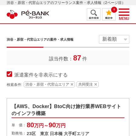
渋谷・原宿・代官山エリアのフリーランス案件・求人情報（2ページ目）
0
渋谷・原宿・代官山エリアの案件・求人情報
87
該当件数：
件
派遣案件を非表示にする
渋谷・原宿・代官山エリア
共同受注
検索条件:
【AWS、Docker】BtoC向け旅行業界WEBサイト
のインフラ構築
80
90
単 価：
万円～
万円
勤務地：
23区 東京 日本橋 大手町エリア