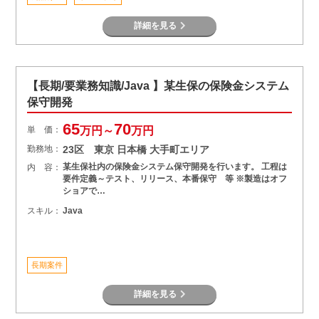
詳細を見る
【長期/要業務知識/Java 】某生保の保険金システム
保守開発
65
70
単 価：
万円～
万円
勤務地：
23区 東京 日本橋 大手町エリア
某生保社内の保険金システム保守開発を行います。 工程は
内 容：
要件定義～テスト、リリース、本番保守 等 ※製造はオフ
ショアで…
スキル：
Java
長期案件
詳細を見る