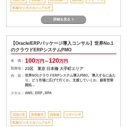
私服/ビジネスカジュアル可
詳細を見る
【Oracle/ERPパッケージ導入コンサル】世界No.1
のクラウドERPシステムPMO
100
120
単 価：
万円～
万円
勤務地：
23区 東京 日本橋 大手町エリア
世界NO1クラウドERPシステム導入PMO。 導入するにあた
内 容：
り、どう市場に広げて行くか。支援していくか、顧客営業
開拓…
スキル：
AWS , ERP , RPA
元請け直
長期案件
高単価
リモート可
私服/ビジネスカジュアル可