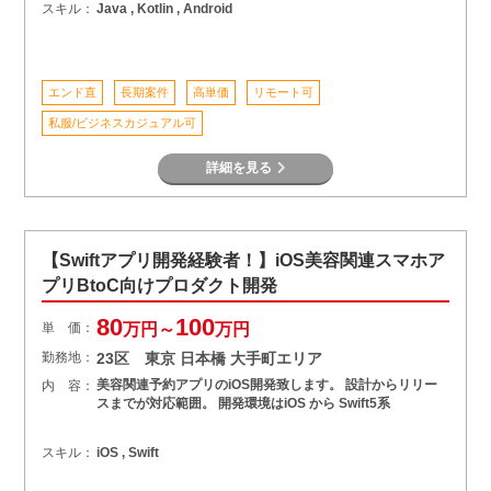
スキル：
Java , Kotlin , Android
エンド直
長期案件
高単価
リモート可
私服/ビジネスカジュアル可
詳細を見る
【Swiftアプリ開発経験者！】iOS美容関連スマホア
プリBtoC向けプロダクト開発
80
100
単 価：
万円～
万円
勤務地：
23区 東京 日本橋 大手町エリア
美容関連予約アプリのiOS開発致します。 設計からリリー
内 容：
スまでが対応範囲。 開発環境はiOS から Swift5系
スキル：
iOS , Swift