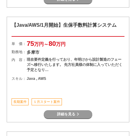
【Java/AWS/1月開始】生保手数料計算システム
75
80
単 価：
万円～
万円
勤務地：
多摩市
現在要件定義を行っており、年明けから設計製造のフェー
内 容：
ズへ移行いたします。 先方社員様の体制に入っていただく
予定となり…
スキル：
Java , AWS
長期案件
１月スタート案件
詳細を見る