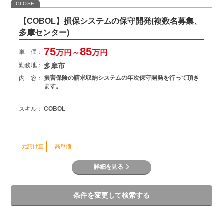
CLOSE
【COBOL】損保システムの保守開発(複数名募集、
多摩センター)
75
85
単 価：
万円～
万円
勤務地：
多摩市
損害保険の請求収納システムの年次保守開発を行って頂き
内 容：
ます。
スキル：
COBOL
元請け直
高単価
詳細を見る
条件を変更して検索する