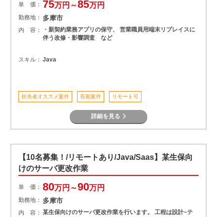
75
85
単 価：
万円～
万円
勤務地：
多摩市
・新契約業務アプリの保守、 営業職員用端末リプレイスに
内 容：
伴う改修・影響調査 など
スキル：
Java
担当者オススメ案件
長期案件
リモート可
詳細を見る
【10名募集！/リモートあり/Java/Saas】某生保向
けのサーバ更改作業
80
90
単 価：
万円～
万円
勤務地：
多摩市
某生保向けのサーバ更改作業を行います。 工程は設計~テ
内 容：