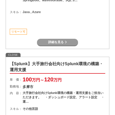
SpringBoot、Maven/Gradle、SQL S…
スキル：
Java , Azure
リモート可
詳細を見る
CLOSE
【Splunk】大手旅行会社向けSplunk環境の構築・
運用支援
100
120
単 価：
万円～
万円
勤務地：
多摩市
大手旅行会社向けSplunk環境の構築・運用支援をご担当い
内 容：
ただきます。 ・ダッシュボード設定、アラート設定 ・
運…
スキル：
その他言語