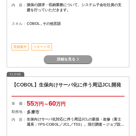
損保の請求・収納業務について、システム子会社社員の支
内 容：
援を行っていただきます。
スキル：
COBOL , その他言語
長期案件
リモート可
詳細を見る
CLOSE
【COBOL】生保向けサーバ化に伴う周辺JCL開発
55
60
単 価：
万円～
万円
勤務地：
多摩市
生保向けサーバ化対応に伴う周辺JCLの新規・改修（富士
内 容：
通系：YPS-COBOL／JCL／TSS）。現行調査～ジョブ設…