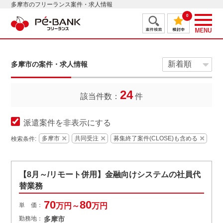
多摩市のフリーランス案件・求人情報
0
多摩市の案件・求人情報
24
該当件数：
件
派遣案件を非表示にする
多摩市
共同受注
募集終了案件(CLOSE)も含める
検索条件:
【8月～/リモート併用】金融向けシステムの社員代
替業務
70
80
単 価：
万円～
万円
勤務地：
多摩市