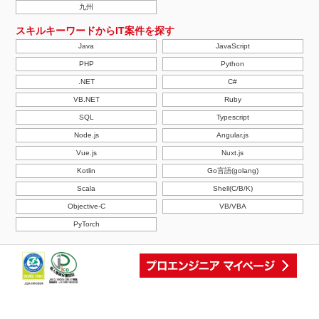
九州
スキルキーワードからIT案件を探す
Java
JavaScript
PHP
Python
.NET
C#
VB.NET
Ruby
SQL
Typescript
Node.js
Angular.js
Vue.js
Nuxt.js
Kotlin
Go言語(golang)
Scala
Shell(C/B/K)
Objective-C
VB/VBA
PyTorch