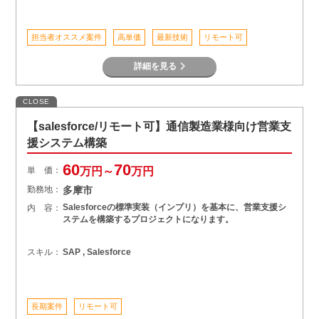
担当者オススメ案件
高単価
最新技術
リモート可
詳細を見る
CLOSE
【salesforce/リモート可】通信製造業様向け営業支
援システム構築
60
70
単 価：
万円～
万円
勤務地：
多摩市
Salesforceの標準実装（インプリ）を基本に、営業支援シ
内 容：
ステムを構築するプロジェクトになります。
スキル：
SAP , Salesforce
長期案件
リモート可