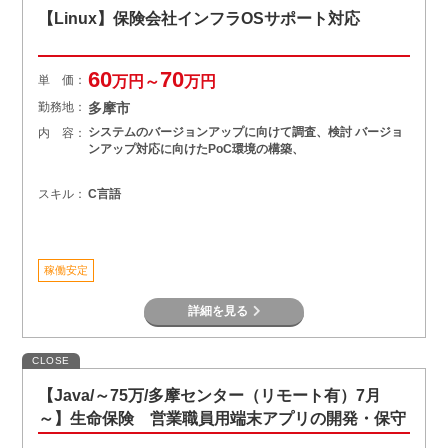
【Linux】保険会社インフラOSサポート対応
60
70
単 価：
万円～
万円
勤務地：
多摩市
システムのバージョンアップに向けて調査、検討 バージョ
内 容：
ンアップ対応に向けたPoC環境の構築、
スキル：
C言語
稼働安定
詳細を見る
CLOSE
【Java/～75万/多摩センター（リモート有）7月
～】生命保険 営業職員用端末アプリの開発・保守