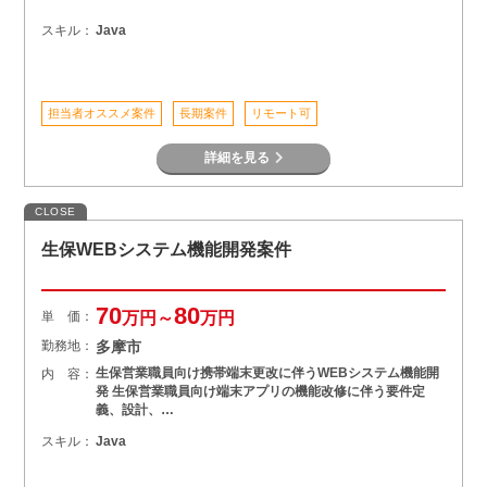
スキル：
Java
担当者オススメ案件
長期案件
リモート可
詳細を見る
CLOSE
生保WEBシステム機能開発案件
70
80
単 価：
万円～
万円
勤務地：
多摩市
生保営業職員向け携帯端末更改に伴うWEBシステム機能開
内 容：
発 生保営業職員向け端末アプリの機能改修に伴う要件定
義、設計、…
スキル：
Java