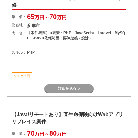
修
65
70
単 価：
万円～
万円
勤務地：
多摩市
【案件概要】 ■要素：PHP、JavaScript、Laravel、MySQ
内 容：
L、AWS ■依頼範囲：要件定義・設計・…
スキル：
PHP
リモート可
詳細を見る
【Java/リモートあり】某生命保険向けWebアプリ
リプレイス案件
70
80
単 価：
万円～
万円