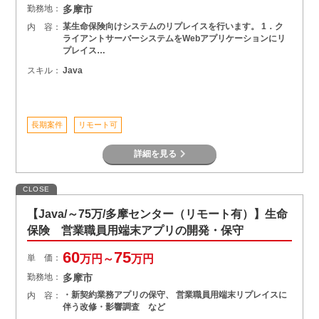
勤務地：
多摩市
某生命保険向けシステムのリプレイスを行います。 1．ク
内 容：
ライアントサーバーシステムをWebアプリケーションにリ
プレイス…
スキル：
Java
長期案件
リモート可
詳細を見る
CLOSE
【Java/～75万/多摩センター（リモート有）】生命
保険 営業職員用端末アプリの開発・保守
60
75
単 価：
万円～
万円
勤務地：
多摩市
・新契約業務アプリの保守、 営業職員用端末リプレイスに
内 容：
伴う改修・影響調査 など