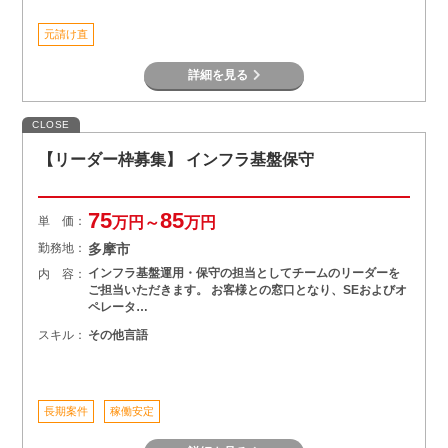
元請け直
詳細を見る
CLOSE
【リーダー枠募集】 インフラ基盤保守
75
85
単 価：
万円～
万円
勤務地：
多摩市
インフラ基盤運用・保守の担当としてチームのリーダーを
内 容：
ご担当いただきます。 お客様との窓口となり、SEおよびオ
ペレータ…
スキル：
その他言語
長期案件
稼働安定