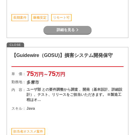
長期案件
稼働安定
リモート可
詳細を見る
CLOSE
【Guidewire（GOSU)】損害システム開発保守
75
75
単 価：
万円～
万円
勤務地：
多摩市
ユーザ部 との要件調整から調査 、開発（基本設計、詳細設
内 容：
計）、テスト、リリースをご担当いただきます。 ※製造工
程はオ…
スキル：
Java
担当者オススメ案件