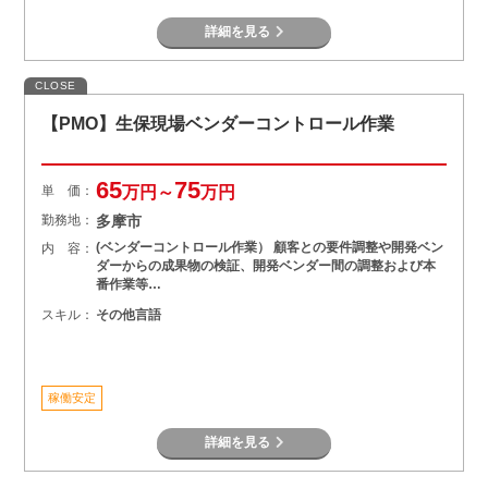
詳細を見る
CLOSE
【PMO】生保現場ベンダーコントロール作業
65
75
単 価：
万円～
万円
勤務地：
多摩市
(ベンダーコントロール作業） 顧客との要件調整や開発ベン
内 容：
ダーからの成果物の検証、開発ベンダー間の調整および本
番作業等…
スキル：
その他言語
稼働安定
詳細を見る