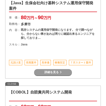
【Java】生保会社向け基幹システム運用保守開発
案件
80
90
単 価：
万円～
万円
勤務地：
多摩市
既存システムの運用保守開発になります。 分で調べなが
内 容：
ら、分からない事があれば周りに確認出来るエンジニアを
探しておりま…
スキル：
Java
元請け直
長期案件
高単価
稼働安定
７月スタート案件
詳細を見る
CLOSE
【COBOL】自賠責共同システム開発