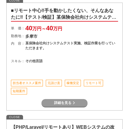
CLOSE
■リモート中心‼手を動かしたくない、そんなあな
たに‼【テスト/検証】某保険会社向けシステムテス
ト実施
40
40
単 価：
万円～
万円
勤務地：
多摩市
某保険会社向けシステムテスト実施、検証作業を行ってい
内 容：
ただきます。
スキル：
その他言語
担当者オススメ案件
元請け直
稼働安定
リモート可
短期案件
詳細を見る
CLOSE
【PHP/Laravel/リモートあり】WEBシステムの改