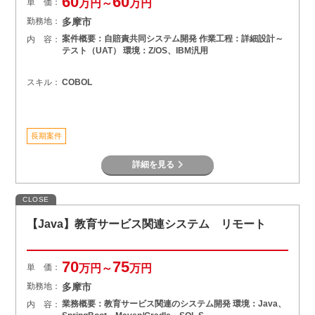
60
60
単 価：
万円～
万円
勤務地：
多摩市
案件概要：自賠責共同システム開発 作業工程：詳細設計～
内 容：
テスト（UAT） 環境：Z/OS、IBM汎用
スキル：
COBOL
長期案件
詳細を見る
CLOSE
【Java】教育サービス関連システム リモート
70
75
単 価：
万円～
万円
勤務地：
多摩市
業務概要：教育サービス関連のシステム開発 環境：Java、
内 容：