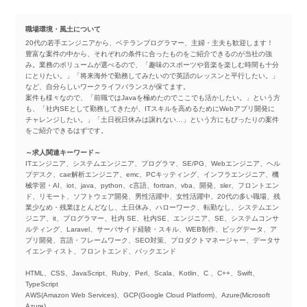
職場環境・風土について
20代の若手エンジニアから、ベテランプログラマー、主婦・主夫も歓迎します！
豊富な案件の中から、それぞれの条件に合ったものをご紹介できるのが当社の強
み。業務のボリュームが選べるので、「趣味のスポーツや音楽を楽しむ時間も十分
にとりたい。」「将来海外で勤務してみたいので英語のレッスンと平行したい。」
など、自分らしいワークライフバランスが保てます。
案件も様々なので、「前職ではJavaを極めたのでここでも活かしたい。」という方
も、「社内SEとして勤務してきたが、ITスキルを高めるためにWebアプリ開発に
チャレンジしたい。」「土日祝日休みは譲れない…」という方にもぴったりの案件
をご紹介できるはずです。
～求人関連キーワード～
ITエンジニア、システムエンジニア、プログラマ、SE/PG、Webエンジニア、ヘル
プデスク、cae解析エンジニア、emc、PCキッティング、インフラエンジニア、機
械学習・AI、iot、java、python、c言語、fortran、vba、開発、sler、フロントエン
ド、リモート、ソフトウェア開発、男性活躍中、女性活躍中、20代の多い職場、残
業少なめ・残業ほとんどなし、土日休み、ハローワーク、転勤なし、システムエン
ジニア、it、プログラマー、社内 SE、社内SE、エンジニア、SE、システムコンサ
ルティング、Laravel、サーバサイド経験・スキル、WEB制作、ビッグデータ、ア
プリ開発、言語・フレームワーク、SEO対策、プロダクトマネージャー、データサ
イエンティスト、フロントエンド、バックエンド
HTML、CSS、JavaScript、Ruby、Perl、Scala、Kotlin、C 、C++、Swift、
TypeScript
AWS(Amazon Web Services)、GCP(Google Cloud Platform)、Azure(Microsoft
Azure)、