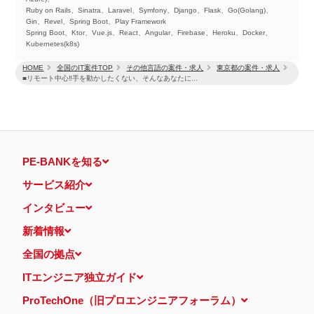
Ruby on Rails、Sinatra、Laravel、Symfony、Django、Flask、Go(Golang)、
Gin、Revel、Spring Boot、Play Framework
Spring Boot、Ktor、Vue.js、React、Angular、Firebase、Heroku、Docker、
Kubernetes(k8s)
HOME
全国のIT案件TOP
その他言語の案件・求人
東京都の案件・求人
■リモート中心‼手を動かしたくない、そんなあなたに...
PE-BANKを知る
サービス紹介
インタビュー
新着情報
全国の拠点
ITエンジニア独立ガイド
ProTechOne（旧プロエンジニアフォーラム）