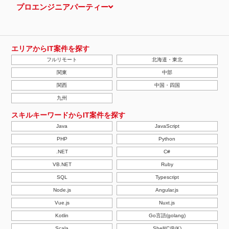
プロエンジニアパーティー
エリアからIT案件を探す
フルリモート
北海道・東北
関東
中部
関西
中国・四国
九州
スキルキーワードからIT案件を探す
Java
JavaScript
PHP
Python
.NET
C#
VB.NET
Ruby
SQL
Typescript
Node.js
Angular.js
Vue.js
Nuxt.js
Kotlin
Go言語(golang)
Scala
Shell(C/B/K)