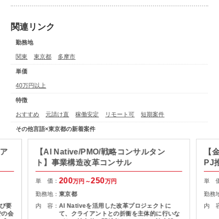
関連リンク
勤務地
関東
東京都
多摩市
単価
40万円以上
特徴
おすすめ
元請け直
稼働安定
リモート可
短期案件
その他言語×東京都の新着案件
ィア
【AI Native/PMO/戦略コンサルタン
【金
ト】事業構造改革コンサル
PJ
200
250
単 価：
単 
万円～
万円
勤務地：
東京都
勤務
び要
内 容：
AI Nativeを活用した改革プロジェクトに
内 
での会
て、クライアントとの折衝を主体的に行いな