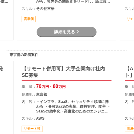
ー成果
がら、社内外の関係者をリードし、論点設
内容、
計・課題構造化を通じてタスクや意思決定を
スキル：
その他言語
スキ
範囲整
推進いただくPMO／戦略コンサルタントポジ
スク管
ションです。
高単価
リモ
・顧
整
詳細を見る
東京都の新着案件
発
【リモート併用可】大手企業向け社内
【A
SE募集
ト
70
80
単 価：
単 
万円～
万円
勤務地：
東京都
勤務
内 容：
・インフラ、SaaS、セキュリティ領域に携
内 
わる ・各種SaaSの実装、維持管理、改善 ・
SaaSの効率化・高度化のためのエンジニア
リング ・SaaSのシステム課題・障害に対す
スキル：
AWS
スキ
る対策の計画と実装 ・社内NWやオンプレサ
ーバの運用保守 ・拠点のネットワーク配備担
リモート可
高単
当