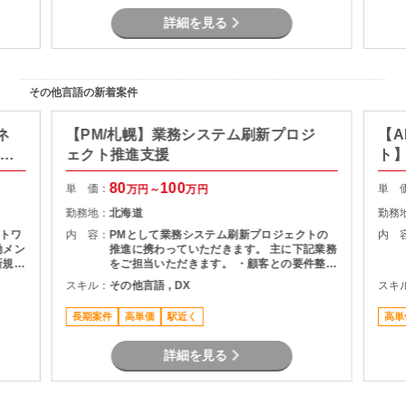
詳細を見る
その他言語の新着案件
ネ
【PM/札幌】業務システム刷新プロジ
【A
ト推
ェクト推進支援
ト
80
100
単 価：
単 
万円～
万円
勤務地：
北海道
勤務
トワ
内 容：
PMとして業務システム刷新プロジェクトの
内 
働メン
推進に携わっていただきます。 主に下記業務
新規基
をご担当いただきます。 ・顧客との要件整
フェ
理・課題整理 ・プロジェクト計画の策定およ
スキル：
その他言語 , DX
スキ
、移行
び進捗管理 ・開発チームとの調整およびマネ
に推
ジメント ・品質、課題、リスク管理 ・関係
長期案件
高単価
駅近く
高単
者向け資料作成および各種報告 ・要件定義か
らリリースまでの推進支援
詳細を見る