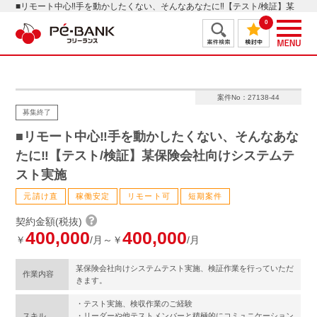
■リモート中心‼手を動かしたくない、そんなあなたに‼【テスト/検証】某
保険会社向けシステムテスト実施
0
案件No：27138-44
募集終了
■リモート中心‼手を動かしたくない、そんなあな
たに‼【テスト/検証】某保険会社向けシステムテ
スト実施
元請け直
稼働安定
リモート可
短期案件
契約金額(税抜)
400,000
400,000
￥
/月～￥
/月
某保険会社向けシステムテスト実施、検証作業を行っていただ
作業内容
きます。
・テスト実施、検収作業のご経験
スキル
・リーダーや他テストメンバーと積極的にコミュニケーション