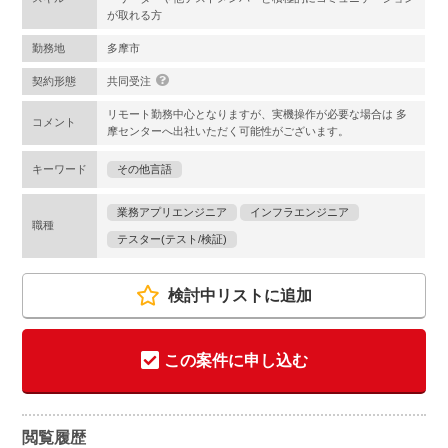
が取れる方
勤務地
多摩市
契約形態
共同受注
リモート勤務中心となりますが、実機操作が必要な場合は 多
コメント
摩センターへ出社いただく可能性がございます。
キーワード
その他言語
業務アプリエンジニア
インフラエンジニア
職種
テスター(テスト/検証)
検討中リストに追加
この案件に申し込む
閲覧履歴