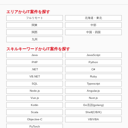
エリアからIT案件を探す
フルリモート
北海道・東北
関東
中部
関西
中国・四国
九州
スキルキーワードからIT案件を探す
Java
JavaScript
PHP
Python
.NET
C#
VB.NET
Ruby
SQL
Typescript
Node.js
Angular.js
Vue.js
Nuxt.js
Kotlin
Go言語(golang)
Scala
Shell(C/B/K)
Objective-C
VB/VBA
PyTorch