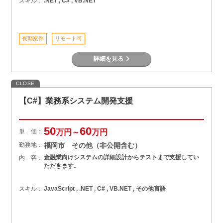
スキル：
.NET , C# , VB.NET
長期案件
リモート可
詳細を見る
CLOSE
【C#】業務系システム開発支援
50
60
単 価：
万円～
万円
勤務地：
福岡市 その他（非公開含む）
金融業向けシステムの詳細設計からテストまで支援してい
内 容：
ただきます。
スキル：
JavaScript , .NET , C# , VB.NET , その他言語