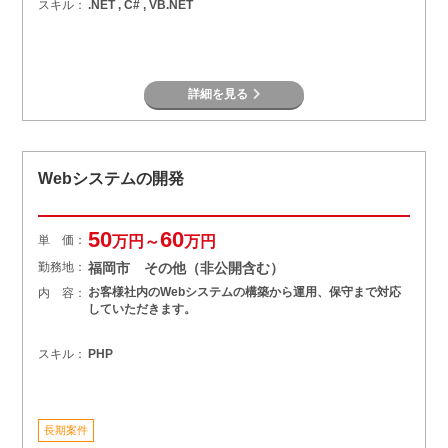
スキル：
.NET , C# , VB.NET
詳細を見る
Webシステムの開発
50
60
単 価：
万円～
万円
勤務地：
福岡市 その他（非公開含む）
お客様社内のWebシステムの構築から運用、保守まで対応
内 容：
していただきます。
スキル：
PHP
長期案件