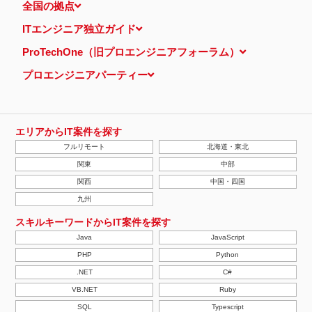
全国の拠点
ITエンジニア独立ガイド
ProTechOne（旧プロエンジニアフォーラム）
プロエンジニアパーティー
エリアからIT案件を探す
フルリモート
北海道・東北
関東
中部
関西
中国・四国
九州
スキルキーワードからIT案件を探す
Java
JavaScript
PHP
Python
.NET
C#
VB.NET
Ruby
SQL
Typescript