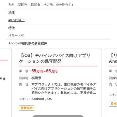
九州
福岡県
福岡市 その他（非公開含む）
単価
40万円以上
特徴
リモート可
Android×福岡県の新着案件
【iOS】モバイルデバイス向けアプリ
【リ
ケーションの保守開発
An
55
65
単 価：
単 
万円～
万円
勤務地：
福岡県
勤務
だきま
内 容：
本プロジェクトでは、主に既存のモバイルデ
内 
バイス向けアプリケーションの保守開発をご
担当いただきます。具体的には、不具合改修
スキ
や機能改善における詳細設計から総合試験、
スキル：
Android , iOS
そしてリリース作業までの一連の工程に携わ
長期
っていただきます。
最新技術