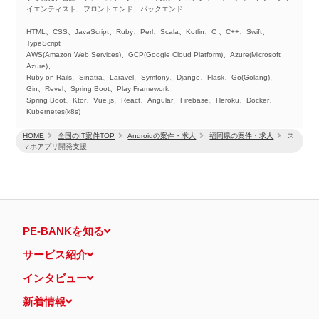
イエンティスト、フロントエンド、バックエンド
HTML、CSS、JavaScript、Ruby、Perl、Scala、Kotlin、C 、C++、Swift、
TypeScript
AWS(Amazon Web Services)、GCP(Google Cloud Platform)、Azure(Microsoft
Azure)、
Ruby on Rails、Sinatra、Laravel、Symfony、Django、Flask、Go(Golang)、
Gin、Revel、Spring Boot、Play Framework
Spring Boot、Ktor、Vue.js、React、Angular、Firebase、Heroku、Docker、
Kubernetes(k8s)
HOME
全国のIT案件TOP
Androidの案件・求人
福岡県の案件・求人
ス
マホアプリ開発支援
PE-BANKを知る
サービス紹介
インタビュー
新着情報