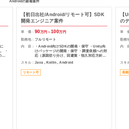
Androidの新着案件
【初日出社/Android/リモート可】SDK
【U
開発エンジニア案件
の
90
100
単 価：
単 
万円～
万円
勤務地：
フルリモート
勤務
に
内 容：
・Android向けSDKの開発・保守 ・Unity向
内 
。 ・
けパッケージの開発・保守 ・調査依頼への対
の設
応（原因切り分け、回避策・恒久対応方針の
リ開発
説明）
スキル：
Java , Kotlin , Android
スキ
共通
リモート可
長期