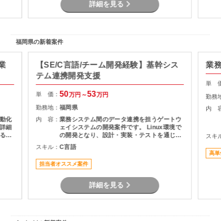
詳細を見る
福岡県の新着案件
業
【SE/C言語/チーム開発経験】基幹シス
業
テム連携開発支援
単 
50
53
単 価：
万円～
万円
勤務
勤務地：
福岡県
内 
動化
内 容：
業務システム間のデータ連携を担うゲートウ
詳細
ェイシステムの開発案件です。 Linux環境で
るこ
の開発となり、設計・実装・テストを通じて
スキ
積み
システムの安定稼働を支える役割を担当いた
スキル：
C言語
とし
だきます。 長期案件のため、腰を据えて開発
高単
に携わりたい方におすすめです。
担当者オススメ案件
詳細を見る