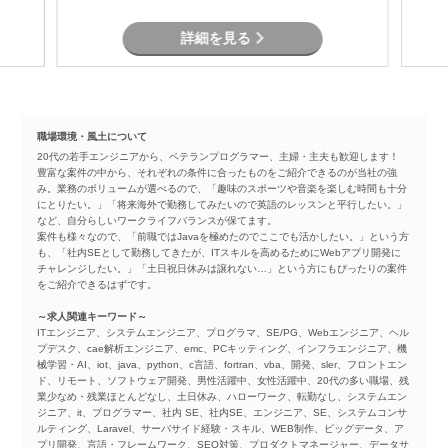
詳細を見る
職場環境・風土について
20代の若手エンジニアから、ベテランプログラマー、主婦・主夫も歓迎します！
豊富な案件の中から、それぞれの条件に合ったものをご紹介できるのが当社の強
み。業務のボリュームが選べるので、「趣味のスポーツや音楽を楽しむ時間も十分
にとりたい。」「将来海外で勤務してみたいので英語のレッスンと平行したい。」
など、自分らしいワークライフバランスが保てます。
案件も様々なので、「前職ではJavaを極めたのでここでも活かしたい。」という方
も、「社内SEとして勤務してきたが、ITスキルを高めるためにWebアプリ開発に
チャレンジしたい。」「土日祝日休みは譲れない…」という方にもぴったりの案件
をご紹介できるはずです。
～求人関連キーワード～
ITエンジニア、システムエンジニア、プログラマ、SE/PG、Webエンジニア、ヘル
プデスク、cae解析エンジニア、emc、PCキッティング、インフラエンジニア、機
械学習・AI、iot、java、python、c言語、fortran、vba、開発、sler、フロントエン
ド、リモート、ソフトウェア開発、男性活躍中、女性活躍中、20代の多い職場、残
業少なめ・残業ほとんどなし、土日休み、ハローワーク、転勤なし、システムエン
ジニア、it、プログラマー、社内 SE、社内SE、エンジニア、SE、システムコンサ
ルティング、Laravel、サーバサイド経験・スキル、WEB制作、ビッグデータ、ア
プリ開発、言語・フレームワーク、SEO対策、プロダクトマネージャー、データサ