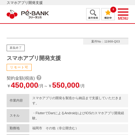
スマホアプリ開発支援
0
案件No：11968-Q03
募集終了
スマホアプリ開発支援
リモート可
契約金額(税抜)
450,000
550,000
￥
/月～￥
/月
スマホアプリの開発を製造から納品まで支援していただきま
作業内容
す。
・FlutterでDartによるAndroidおよびiOSのスマホアプリ開発経
スキル
験。
勤務地
福岡市 その他（非公開含む）