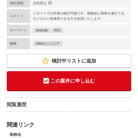
契約形態
共同受注
リモートでの作業の検討可能です。能動的に業務を遂行でき、
コメント
ロジカルに報連相できる方を歓迎いたします。
キーワード
Android
iOS
職種
Webエンジニア
検討中リストに追加
この案件に申し込む
閲覧履歴
関連リンク
勤務地