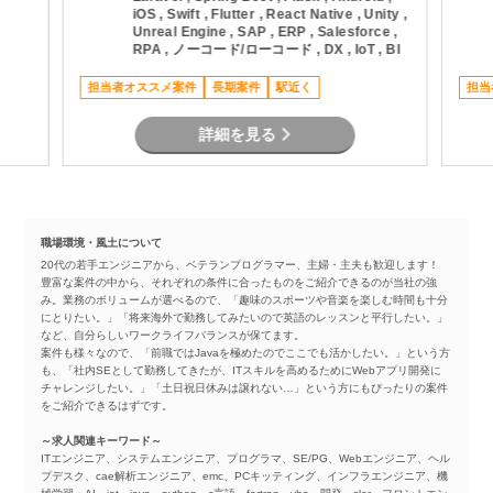
iOS , Swift , Flutter , React Native , Unity ,
Unreal Engine , SAP , ERP , Salesforce ,
RPA , ノーコード/ローコード , DX , IoT , BI
担当者オススメ案件
長期案件
駅近く
担当
詳細を見る
職場環境・風土について
20代の若手エンジニアから、ベテランプログラマー、主婦・主夫も歓迎します！
豊富な案件の中から、それぞれの条件に合ったものをご紹介できるのが当社の強
み。業務のボリュームが選べるので、「趣味のスポーツや音楽を楽しむ時間も十分
にとりたい。」「将来海外で勤務してみたいので英語のレッスンと平行したい。」
など、自分らしいワークライフバランスが保てます。
案件も様々なので、「前職ではJavaを極めたのでここでも活かしたい。」という方
も、「社内SEとして勤務してきたが、ITスキルを高めるためにWebアプリ開発に
チャレンジしたい。」「土日祝日休みは譲れない…」という方にもぴったりの案件
をご紹介できるはずです。
～求人関連キーワード～
ITエンジニア、システムエンジニア、プログラマ、SE/PG、Webエンジニア、ヘル
プデスク、cae解析エンジニア、emc、PCキッティング、インフラエンジニア、機