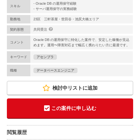
- Oracle DB の運用保守経験
スキル
- サーバ運用保守の実務経験
勤務地
23区 三軒茶屋・世田谷・池尻大橋エリア
契約形態
共同受注
Oracle DB の運用保守に特化した案件で、安定した稼働が見込
コメント
めます。運用〜障害対応まで幅広く携わりたい方に最適です。
キーワード
アセンブラ
職種
データベースエンジニア
検討中リストに追加
この案件に申し込む
閲覧履歴