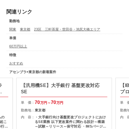
関連リンク
勤務地
関東
東京都
23区 三軒茶屋・世田谷・池尻大橋エリア
単価
60万円以上
特徴
おすすめ
アセンブラ×東京都の新着案件
ラ
【汎用機SE】大手銀行 基盤更改対応
【I
作
SE
プ
業
70
70
単 価：
単 
万円～
万円
勤務地：
東京都
勤務
ムの
内 容：
・大手銀行向け基盤更改プロジェクトにおけ
内 
起こ
るSE業務 以下更改案件に関わる設計～構築
移行作
～試験～リリース～保守対応 ・IMSバージョ