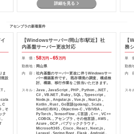
詳細を見る
アセンブラの新着案件
びイ
【Windowsサーバー/岡山市/駅近】社
【W
内基盤サーバー更改対応
務
58
65
単 価：
単 
万円～
万円
勤務地：
岡山県
勤務
りま
内 容：
社内基盤のサーバー更改に伴うWindowsサー
内 
環境設
バー構築案件です。 既存環境の調査、構成検
討、構築、移行作業をご担当いただきます。
T ,
スキル：
Java , JavaScript , PHP , Python , .NET ,
スキ
C# , VB.NET , Ruby , SQL , Typescript ,
Scala
Node.js , Angular.js , Vue.js , Nuxt.js ,
, C
Kotlin , Rust , Go言語(golang) , Scala ,
 , そ
Shell(C/B/K) , Objective-C , VB/VBA ,
リック
PyTorch , TensorFlow , C言語 , C++ , VC++
 ,
, COBOL , アセンブラ , その他言語 , AWS ,
T
Azure , GCP , パブリッククラウド ,
Microsoft365 , Cisco , React , Next.js ,
Laravel , Spring Boot , Flask , Android ,