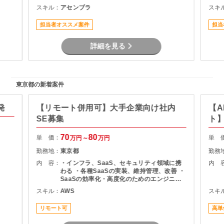
キュ
ンアップ対応 ・CPU更改対応 ・ミドルウェ
スキル：
アセンブラ
スキ
にな
ア更改対応 ・複数並行する更改案件の中か
ら、スキル・適性に応じてアサイン ・各工程
担当者オススメ案件
担当
におけるドキュメント作成 ・関係者との調整
およびプロジェクト推進支援 ※試験・移行フ
ェーズでは夜間・休日対応が発生する可能性
詳細を見る
あり
東京都の新着案件
発
【リモート併用可】大手企業向け社内
【A
SE募集
ト
70
80
単 価：
単 
万円～
万円
勤務地：
東京都
勤務
内 容：
・インフラ、SaaS、セキュリティ領域に携
内 
わる ・各種SaaSの実装、維持管理、改善 ・
SaaSの効率化・高度化のためのエンジニア
リング ・SaaSのシステム課題・障害に対す
スキル：
AWS
スキ
る対策の計画と実装 ・社内NWやオンプレサ
ーバの運用保守 ・拠点のネットワーク配備担
リモート可
高単
当