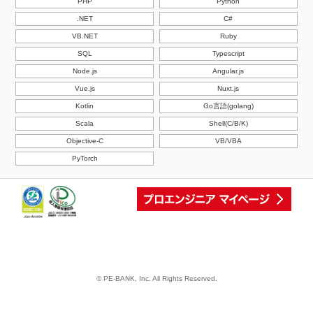
PHP
Python
.NET
C#
VB.NET
Ruby
SQL
Typescript
Node.js
Angular.js
Vue.js
Nuxt.js
Kotlin
Go言語(golang)
Scala
Shell(C/B/K)
Objective-C
VB/VBA
PyTorch
© PE-BANK, Inc. All Rights Reserved.