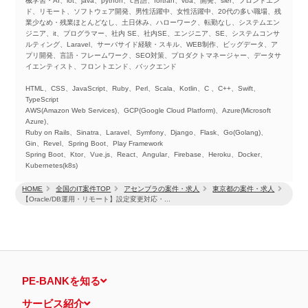
械学習・AI、iot、java、python、c言語、fortran、vba、開発、sler、フロントエン
ド、リモート、ソフトウェア開発、男性活躍中、女性活躍中、20代の多い職場、残
業少なめ・残業ほとんどなし、土日休み、ハローワーク、転勤なし、システムエン
ジニア、it、プログラマー、社内 SE、社内SE、エンジニア、SE、システムコンサ
ルティング、Laravel、サーバサイド経験・スキル、WEB制作、ビッグデータ、ア
プリ開発、言語・フレームワーク、SEO対策、プロダクトマネージャー、データサ
イエンティスト、フロントエンド、バックエンド
HTML、CSS、JavaScript、Ruby、Perl、Scala、Kotlin、C 、C++、Swift、
TypeScript
AWS(Amazon Web Services)、GCP(Google Cloud Platform)、Azure(Microsoft
Azure)、
Ruby on Rails、Sinatra、Laravel、Symfony、Django、Flask、Go(Golang)、
Gin、Revel、Spring Boot、Play Framework
Spring Boot、Ktor、Vue.js、React、Angular、Firebase、Heroku、Docker、
Kubernetes(k8s)
HOME
全国のIT案件TOP
アセンブラの案件・求人
東京都の案件・求人
【Oracle/DB運用・リモート】設定変更対応・...
PE-BANKを知る
サービス紹介