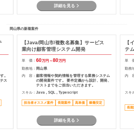
詳細を見る
岡山県の新着案件
テ
【Java/岡山市/複数名募集】サービス
【イ
業向け顧客管理システム開発
テ
60
80
単 価：
単 
万円～
万円
勤務地：
岡山県
勤務
です。
内 容：
顧客情報や契約情報を管理する業務システム
内 
テス
の開発案件です。 要件定義から設計、開発、
テストまでをご担当いただきます。
スキル：
Java , SQL , Typescript
スキ
担当者オススメ案件
長期案件
高単価
稼働安定
長期
詳細を見る