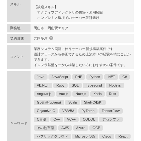
スキル
【歓迎スキル】
アクティブディレクトリの構築・運用経験
オンプレミス環境でのサーバー設計経験
勤務地
岡山市 岡山駅エリア
契約形態
共同受注
業務システム刷新に伴うサーバー新規構築案件です。
設計フェーズから参画できるため上流寄りの経験を積むことが
コメント
できます。
インフラ基盤を一から構築したい方におすすめの案件です。
Java
JavaScript
PHP
Python
.NET
C#
VB.NET
Ruby
SQL
Typescript
Node.js
Angular.js
Vue.js
Nuxt.js
Kotlin
Rust
Go言語(golang)
Scala
Shell(C/B/K)
Objective-C
VB/VBA
PyTorch
TensorFlow
C言語
C++
VC++
COBOL
アセンブラ
キーワード
その他言語
AWS
Azure
GCP
パブリッククラウド
Microsoft365
Cisco
React