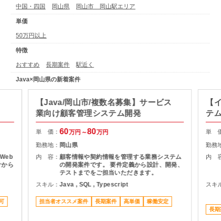
中国・四国
岡山県
岡山市 岡山駅エリア
単価
50万円以上
特徴
おすすめ
長期案件
駅近く
Java×岡山県の新着案件
【Java/岡山市/複数名募集】サービス
【イ
業向け顧客管理システム開発
テ
60
80
単 価：
単 
万円～
万円
勤務地：
岡山県
勤務
Web
内 容：
顧客情報や契約情報を管理する業務システム
内 
計から
の開発案件です。 要件定義から設計、開発、
テストまでをご担当いただきます。
スキル：
Java , SQL , Typescript
スキ
可
担当者オススメ案件
長期案件
高単価
稼働安定
長期