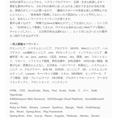
20代の若手エンジニアから、ベテランプログラマー、主婦・主夫も歓迎します！
豊富な案件の中から、それぞれの条件に合ったものをご紹介できるのが当社の強
み。業務のボリュームが選べるので、「趣味のスポーツや音楽を楽しむ時間も十分
にとりたい。」「将来海外で勤務してみたいので英語のレッスンと平行したい。」
など、自分らしいワークライフバランスが保てます。
案件も様々なので、「前職ではJavaを極めたのでここでも活かしたい。」という方
も、「社内SEとして勤務してきたが、ITスキルを高めるためにWebアプリ開発に
チャレンジしたい。」「土日祝日休みは譲れない…」という方にもぴったりの案件
をご紹介できるはずです。
～求人関連キーワード～
ITエンジニア、システムエンジニア、プログラマ、SE/PG、Webエンジニア、ヘル
プデスク、cae解析エンジニア、emc、PCキッティング、インフラエンジニア、機
械学習・AI、iot、java、python、c言語、fortran、vba、開発、sler、フロントエン
ド、リモート、ソフトウェア開発、男性活躍中、女性活躍中、20代の多い職場、残
業少なめ・残業ほとんどなし、土日休み、ハローワーク、転勤なし、システムエン
ジニア、it、プログラマー、社内 SE、社内SE、エンジニア、SE、システムコンサ
ルティング、Laravel、サーバサイド経験・スキル、WEB制作、ビッグデータ、ア
プリ開発、言語・フレームワーク、SEO対策、プロダクトマネージャー、データサ
イエンティスト、フロントエンド、バックエンド
HTML、CSS、JavaScript、Ruby、Perl、Scala、Kotlin、C 、C++、Swift、
TypeScript
AWS(Amazon Web Services)、GCP(Google Cloud Platform)、Azure(Microsoft
Azure)、
Ruby on Rails、Sinatra、Laravel、Symfony、Django、Flask、Go(Golang)、
Gin、Revel、Spring Boot、Play Framework
Spring Boot、Ktor、Vue.js、React、Angular、Firebase、Heroku、Docker、