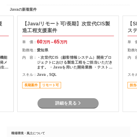
Javaの新着案件
援
【Java/リモート可/長期】次世代CIS製
【S
造工程支援案件
ス
60
65
単 価：
単 
万円～
万円
勤務地：
愛知県
勤務
機能
内 容：
・次世代CIS（顧客情報システム）開発プロ
内 
発メ
ジェクトにおける製造工程をご担当いただき
ます。 ・Javaを用いた開発業務 ・テスト実
ま
施（Junit） ・Oracle環境での開発 ・結合工
スキル：
Java , SQL
スキ
程を中心とした開発支援
長期案件
リモート可
担当
詳細を見る
職場環境・風土について