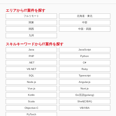
エリアからIT案件を探す
フルリモート
北海道・東北
関東
中部
関西
中国・四国
九州
スキルキーワードからIT案件を探す
Java
JavaScript
PHP
Python
.NET
C#
VB.NET
Ruby
SQL
Typescript
Node.js
Angular.js
Vue.js
Nuxt.js
Kotlin
Go言語(golang)
Scala
Shell(C/B/K)
Objective-C
VB/VBA
PyTorch