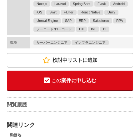
Next.js
Laravel
Spring Boot
Flask
Android
iOS
Swift
Flutter
React Native
Unity
Unreal Engine
SAP
ERP
Salesforce
RPA
ノーコード/ローコード
DX
IoT
BI
職種
サーバーエンジニア
インフラエンジニア
検討中リストに追加
この案件に申し込む
閲覧履歴
関連リンク
勤務地