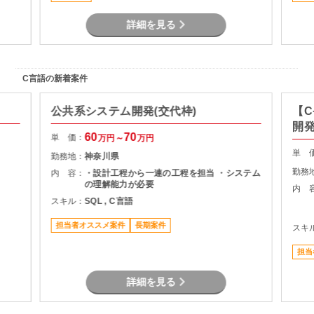
詳細を見る
C言語の新着案件
公共系システム開発(交代枠)
【C
開
60
70
単 価：
万円～
万円
単 
勤務地：
神奈川県
勤務
内 容：
・設計工程から一連の工程を担当 ・システム
の理解能力が必要
内 
スキル：
SQL , C言語
担当者オススメ案件
長期案件
スキ
担当
詳細を見る