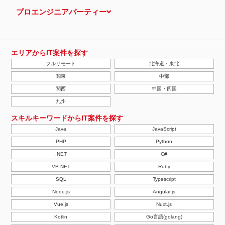
プロエンジニアパーティー
エリアからIT案件を探す
フルリモート
北海道・東北
関東
中部
関西
中国・四国
九州
スキルキーワードからIT案件を探す
Java
JavaScript
PHP
Python
.NET
C#
VB.NET
Ruby
SQL
Typescript
Node.js
Angular.js
Vue.js
Nuxt.js
Kotlin
Go言語(golang)