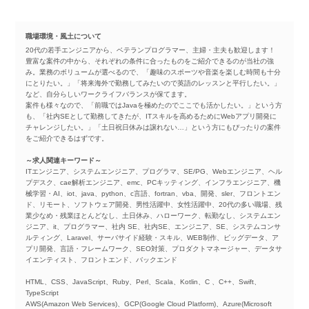
職場環境・風土について
20代の若手エンジニアから、ベテランプログラマー、主婦・主夫も歓迎します！
豊富な案件の中から、それぞれの条件に合ったものをご紹介できるのが当社の強
み。業務のボリュームが選べるので、「趣味のスポーツや音楽を楽しむ時間も十分
にとりたい。」「将来海外で勤務してみたいので英語のレッスンと平行したい。」
など、自分らしいワークライフバランスが保てます。
案件も様々なので、「前職ではJavaを極めたのでここでも活かしたい。」という方
も、「社内SEとして勤務してきたが、ITスキルを高めるためにWebアプリ開発に
チャレンジしたい。」「土日祝日休みは譲れない…」という方にもぴったりの案件
をご紹介できるはずです。
～求人関連キーワード～
ITエンジニア、システムエンジニア、プログラマ、SE/PG、Webエンジニア、ヘル
プデスク、cae解析エンジニア、emc、PCキッティング、インフラエンジニア、機
械学習・AI、iot、java、python、c言語、fortran、vba、開発、sler、フロントエン
ド、リモート、ソフトウェア開発、男性活躍中、女性活躍中、20代の多い職場、残
業少なめ・残業ほとんどなし、土日休み、ハローワーク、転勤なし、システムエン
ジニア、it、プログラマー、社内 SE、社内SE、エンジニア、SE、システムコンサ
ルティング、Laravel、サーバサイド経験・スキル、WEB制作、ビッグデータ、ア
プリ開発、言語・フレームワーク、SEO対策、プロダクトマネージャー、データサ
イエンティスト、フロントエンド、バックエンド
HTML、CSS、JavaScript、Ruby、Perl、Scala、Kotlin、C 、C++、Swift、
TypeScript
AWS(Amazon Web Services)、GCP(Google Cloud Platform)、Azure(Microsoft