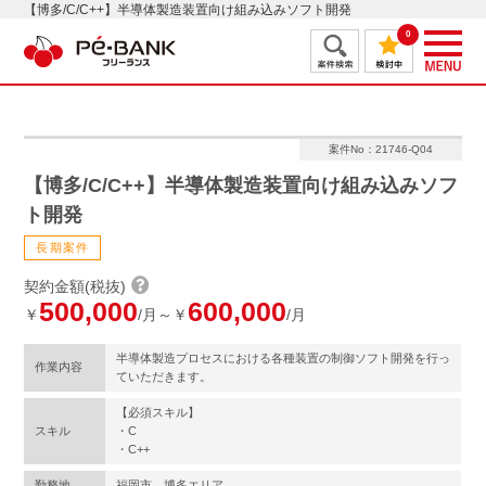
【博多/C/C++】半導体製造装置向け組み込みソフト開発
0
案件No：21746-Q04
【博多/C/C++】半導体製造装置向け組み込みソフ
ト開発
長期案件
契約金額(税抜)
500,000
600,000
￥
/月～￥
/月
半導体製造プロセスにおける各種装置の制御ソフト開発を行っ
作業内容
ていただきます。
【必須スキル】
スキル
・C
・C++
勤務地
福岡市 博多エリア