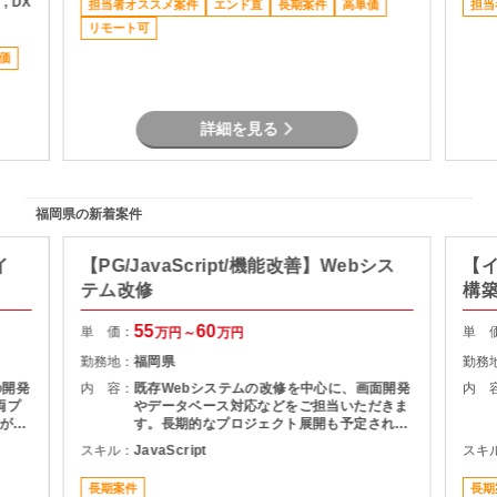
 , DX
担当者オススメ案件
エンド直
長期案件
高単価
担当
登
像・音声データを扱う機能やストリーミング
 ・
リモート可
関連機能の開発・改修も予定されています。
会の
参画後は既存メンバーからの引継ぎを受けな
価
ポー
がら業務に入るため、長期的に安定して参画
いただける方を歓迎します。
サポ
方も安
詳細を見る
ニン
福岡県の新着案件
イ
【PG/JavaScript/機能改善】Webシス
【イ
テム改修
構
55
60
単 価：
単 
万円～
万円
勤務地：
福岡県
勤務
の開発
内 容：
既存Webシステムの改修を中心に、画面開発
内 
両プ
やデータベース対応などをご担当いただきま
がで
す。長期的なプロジェクト展開も予定されて
経験
おり、安定して参画いただける環境です。
スキル：
JavaScript
スキ
す。
長期案件
長期