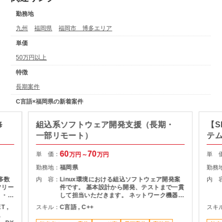
勤務地
九州
福岡県
福岡市 博多エリア
単価
50万円以上
特徴
長期案件
C言語×福岡県の新着案件
修
組込系ソフトウェア開発支援（長期・
【S
一部リモート）
テ
60
70
単 価：
単 
万円～
万円
勤務地：
福岡県
勤務
多数
内 容：
Linux環境における組込ソフトウェア開発案
内 
フリー
件です。 基本設計から開発、テストまで一貫
 ・弊
して担当いただきます。 ネットワーク機器と
でコ
連携するシステムの開発を中心に、ドライ
T ,
スキル：
C言語 , C++
スキ
バ・ミドルウェア領域を含む下位レイヤーの
,
ご担当
開発にも携わっていただきます。また、映