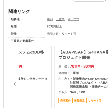
関連リンク
勤務地
中部
三重県
四日市市
単価
80万円以上
特徴
元請け直
リモート可
三重県の新着案件
L】産管理システムのDB移
【ABAP/SAP】S/4HANA
プロジェクト開発
65
70
70
80
単 価：
万円～
万円
万円～
万円
三重県
勤務地：
三重県
システムのDB移行をご担当いただき
内 容：
・製造業向けSAP S/4HA
ます。
社展開プロジェクト ・ABA
開発業務全般 ・開発チーム
その他言語
装・改修対応 ・上位指示者
スキル：
SAP , ERP
の開発推進
長期案件
稼働安定
リモート可