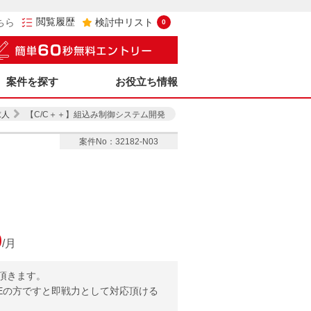
閲覧履歴
ちら
検討中リスト
0
案件を探す
お役立ち情報
求人
【C/C＋＋】組込み制御システム開発
案件No：32182-N03
0
/月
頂きます。
SEの方ですと即戦力として対応頂ける