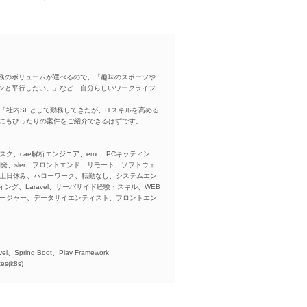
務のボリュームが選べるので、「趣味のスポーツや
ンと平行したい。」など、自分らしいワークライフ
「社内SEとして勤務してきたが、ITスキルを高める
方にもぴったりの案件をご紹介できるはずです。
スク、cae解析エンジニア、emc、PCキッティン
ba、開発、sler、フロントエンド、リモート、ソフトウェ
、土日休み、ハローワーク、転勤なし、システムエン
ング、Laravel、サーバサイド経験・スキル、WEB
ネージャー、データサイエンティスト、フロントエン
)、
el、Spring Boot、Play Framework
es(k8s)