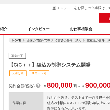
エンジニアをお探しの企業様はこ
ス紹介
インタビュー
お仕事相談会
HOME
全国のIT案件TOP
C言語の案件・求人
三重県の案件・
募集終了
【C/C＋＋】組込み制御システム開発
元請け直
リモート可
800,000
900,00
契約金額(税抜)
￥
/月～￥
設計から製造、テストまで一通り担当を
作業内容
組込み制御のC/C＋＋の経験5年以上の
案件になるかと思います。