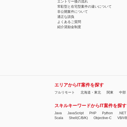
エントリー後の流れ
常駐型と在宅型案件の違いについて
非公開案件について
適正な請負
よくあるご質問
紹介奨励金制度
エリアからIT案件を探す
フルリモート
北海道・東北
関東
中部
スキルキーワードからIT案件を探す
Java
JavaScript
PHP
Python
.NET
Scala
Shell(C/B/K)
Objective-C
VB/V