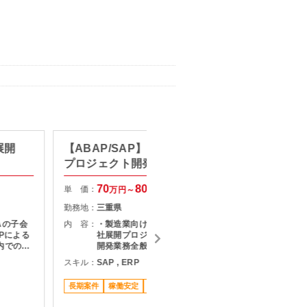
展開
【ABAP/SAP】S/4HANA展開
【VB.
プロジェクト開発
開発 
PG・
70
80
単 価：
単 価：
万円～
万円
勤務地：
三重県
勤務地：
NAの子会
内 容：
・製造業向けSAP S/4HANAの子会
内 容：
Pによる
社展開プロジェクト ・ABAPによる
内での実
開発業務全般 ・開発チーム内での実
のもとで
装・改修対応 ・上位指示者のもとで
スキル：
SAP , ERP
スキル：
.
の開発推進
長期案件
稼働安定
リモート可
長期案件