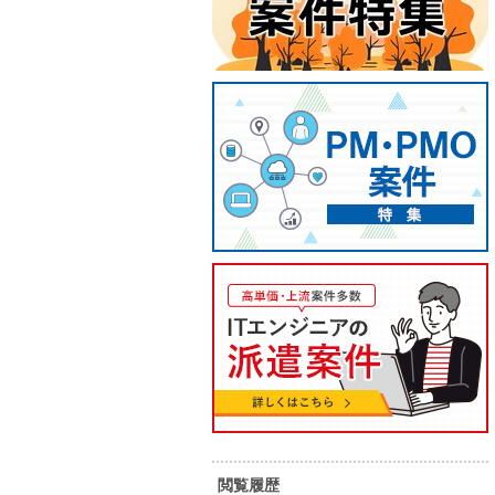
【Java】生産管理システム開発
【SQ
支援
行支援
60
65
単 価：
単 価：
万円～
万円
勤務地：
三重県
勤務地：
内 容：
詳細設計、製造、テストをご担当い
内 容：
ただきます。
スキル：
Java
スキル：
元請け直
長期案件
長期案件
閲覧履歴