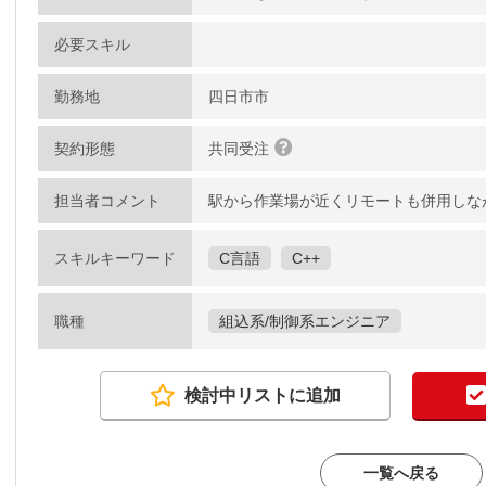
必要スキル
勤務地
四日市市
契約形態
共同受注
担当者コメント
駅から作業場が近くリモートも併用しな
スキルキーワード
C言語
C++
職種
組込系/制御系エンジニア
検討中リストに追加
一覧へ戻る