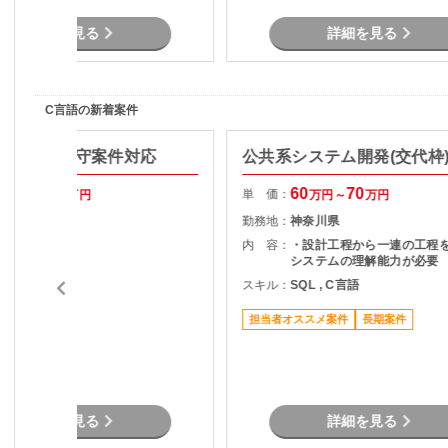
詳細を見る
詳細を見る
C言語の新着案件
ステム 保守案件対応
公共系システム開発(交代枠
70
70
60
70
単 価：
万円～
万円
万円～
万円
東京都
勤務地：
神奈川県
保守案件対応
内 容：
・設計工程から一連の工程を
システムの理解能力が必要
C言語
スキル：
SQL , C言語
担当者オススメ案件
長期案件
詳細を見る
詳細を見る