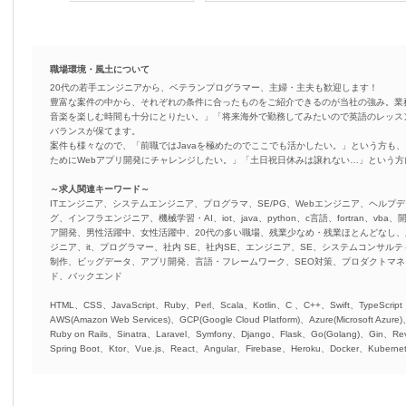
職場環境・風土について
20代の若手エンジニアから、ベテランプログラマー、主婦・主夫も歓迎します！
豊富な案件の中から、それぞれの条件に合ったものをご紹介できるのが当社の強み。業
音楽を楽しむ時間も十分にとりたい。」「将来海外で勤務してみたいので英語のレッス
バランスが保てます。
案件も様々なので、「前職ではJavaを極めたのでここでも活かしたい。」という方も、
ためにWebアプリ開発にチャレンジしたい。」「土日祝日休みは譲れない…」という
～求人関連キーワード～
ITエンジニア、システムエンジニア、プログラマ、SE/PG、Webエンジニア、ヘルプデ
グ、インフラエンジニア、機械学習・AI、iot、java、python、c言語、fortran、v
ア開発、男性活躍中、女性活躍中、20代の多い職場、残業少なめ・残業ほとんどなし
ジニア、it、プログラマー、社内 SE、社内SE、エンジニア、SE、システムコンサルティ
制作、ビッグデータ、アプリ開発、言語・フレームワーク、SEO対策、プロダクトマ
ド、バックエンド
HTML、CSS、JavaScript、Ruby、Perl、Scala、Kotlin、C 、C++、Swift、TypeScript
AWS(Amazon Web Services)、GCP(Google Cloud Platform)、Azure(Microsoft Azure
Ruby on Rails、Sinatra、Laravel、Symfony、Django、Flask、Go(Golang)、Gin、Rev
Spring Boot、Ktor、Vue.js、React、Angular、Firebase、Heroku、Docker、Kubernet