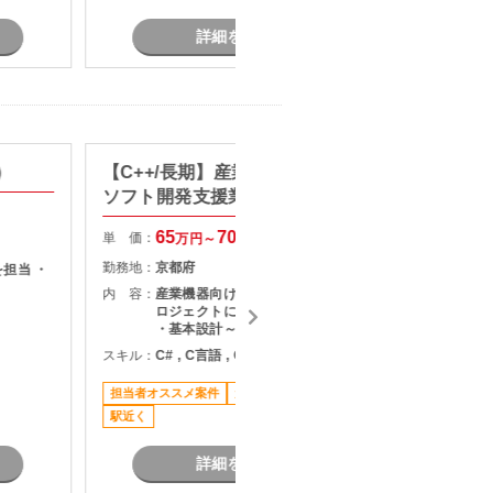
詳細を見る
)
【C++/長期】産業機器向け制御
【C+
ソフト開発支援業務
プ開発
65
70
単 価：
単 価：
万円～
万円
勤務地：
京都府
勤務地：
担当 ・
内 容：
産業機器向け制御システムの開発プ
内 容：
ロジェクトにご参画いただきます。
・基本設計～詳細設計、開発、単体
試験まで一貫して担当 ・C++を用い
スキル：
C# , C言語 , C++ , IoT
スキル：
C
た制御アプリケーションの実装 ・通
信制御機能の開発 ・マルチスレッド
担当者オススメ案件
元請け直
長期案件
リモート
環境でのプログラム開発 ・長期参画
駅近く
を前提とした開発案件
詳細を見る