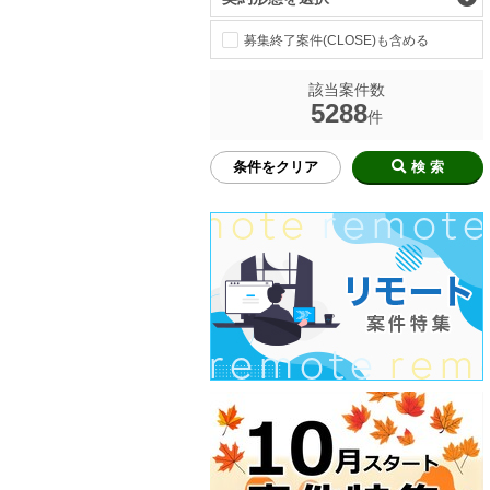
募集終了案件(CLOSE)も含める
該当案件数
5288
件
条件をクリア
検 索